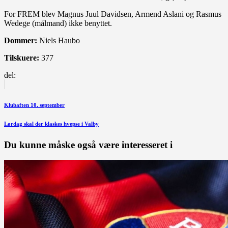
For FREM blev Magnus Juul Davidsen, Armend Aslani og Rasmus
Wedege (målmand) ikke benyttet.
Dommer:
Niels Haubo
Tilskuere:
377
del:
Indlægsnavigation
Forrige
indlæg
Klubaften 10. september
Næste
Lørdag skal der klaskes hvepse i Valby
indlæg
Du kunne måske også være interesseret i