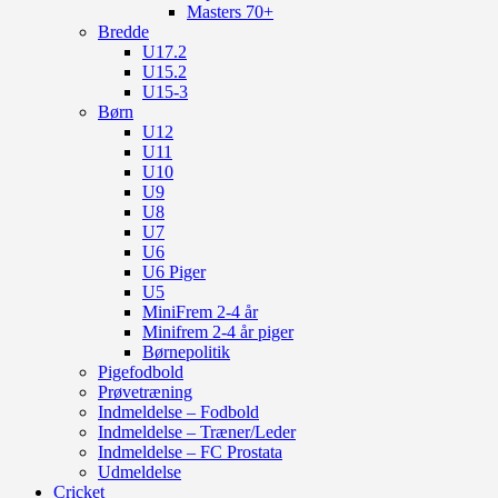
Masters 70+
Bredde
U17.2
U15.2
U15-3
Børn
U12
U11
U10
U9
U8
U7
U6
U6 Piger
U5
MiniFrem 2-4 år
Minifrem 2-4 år piger
Børnepolitik
Pigefodbold
Prøvetræning
Indmeldelse – Fodbold
Indmeldelse – Træner/Leder
Indmeldelse – FC Prostata
Udmeldelse
Cricket