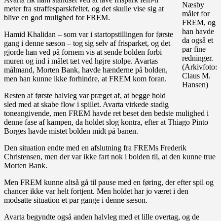
Næsby
meter fra straffesparskfeltet, og det skulle vise sig at
målet for
blive en god mulighed for FREM.
FREM, og
han havde
Hamid Khalidan – som var i startopstillingen for første
da også et
gang i denne sæson – tog sig selv af frisparket, og det
par fine
gjorde han ved på fornem vis at sende bolden forbi
redninger.
muren og ind i målet tæt ved højre stolpe. Avartas
(Arkivfoto:
målmand, Morten Bank, havde hænderne på bolden,
Claus M.
men han kunne ikke forhindre, at FREM kom foran.
Hansen)
Resten af første halvleg var præget af, at begge hold
sled med at skabe flow i spillet. Avarta virkede stadig
toneangivende, men FREM havde ret beset den bedste mulighed i
denne fase af kampen, da holdet slog kontra, efter at Thiago Pinto
Borges havde mistet bolden midt på banen.
Den situation endte med en afslutning fra FREMs Frederik
Christensen, men der var ikke fart nok i bolden til, at den kunne true
Morten Bank.
Men FREM kunne altså gå til pause med en føring, der efter spil og
chancer ikke var helt fortjent. Men holdet har jo været i den
modsatte situation et par gange i denne sæson.
Avarta begyndte også anden halvleg med et lille overtag, og de