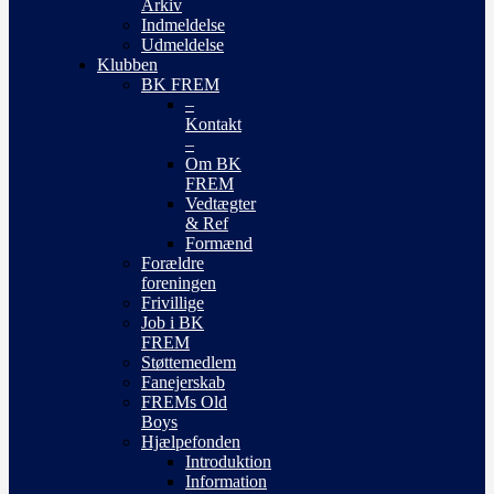
Arkiv
Indmeldelse
Udmeldelse
Klubben
BK FREM
–
Kontakt
–
Om BK
FREM
Vedtægter
& Ref
Formænd
Forældre
foreningen
Frivillige
Job i BK
FREM
Støttemedlem
Fanejerskab
FREMs Old
Boys
Hjælpefonden
Introduktion
Information