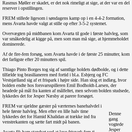
Rasmus Møller er skadet, er det nok rimeligt at sige, at der var en del
reserver i opstillingen.
FREM stillede ligesom i søndagens kamp op i en 4-4-2 formation,
mens Avarta havde valgt at stille op efter 3-5-2 systemet.
Overvægten på midtbanen kom Avarta til gode i første halvleg, som
var småkedelig at kigge på, men som man må sige, at hjemmeholdet
dominerede.
Af de fire-fem forsøg, som Avarta havde i de første 25 minutter, kom
det farligste efter 20 minutters spil.
Thiago Pinto Borges tog sig af samtlige holdets dødbolde, og i dette
tilfælde tog brasilianeren med fortid i bl.a. Esbjerg og FC
Vestsjælland sig af et frispark i højre side. Han slog et indlæg, hvor
bolden endte hos forsvarsspilleren Emil Bodholdt-Larsen, der
headede på mål fra kanten af målfeltet, men selvom bolden studsede,
lykkedes det for Jesper Næsby at parere forsøget.
FREM var sjældne gæster på værternes banehalvdel i
hele første halvleg. Men efter en lille halv time
Denne
lykkedes det for Hamid Khalidan at trække ind fra
gang
venstrekanten og sætte fart midt på banen.
vogtede
Jesper
Avarta fik ham standset ved at lave frispark fem-ti