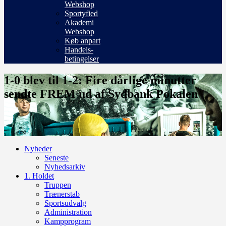
Webshop
Sportyfied
Akademi
Webshop
Køb anpart
Handels-
betingelser
1-0 blev til 1-2: Fire dårlige minutter
sendte FREM ud af Sydbank Pokalen
Nyheder
Seneste
Nyhedsarkiv
1. Holdet
Truppen
Trænerstab
Sportsudvalg
Administration
Kampprogram