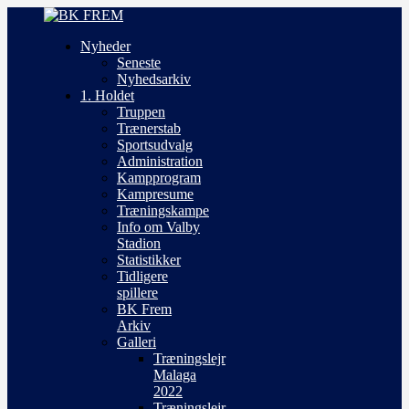
Nyheder
Seneste
Nyhedsarkiv
1. Holdet
Truppen
Trænerstab
Sportsudvalg
Administration
Kampprogram
Kampresume
Træningskampe
Info om Valby
Stadion
Statistikker
Tidligere
spillere
BK Frem
Arkiv
Galleri
Træningslejr
Malaga
2022
Træningslejr