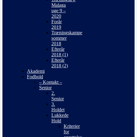
Malaga
uge 9 –
2020
Forår
2019
Træningskampe
sommer
2018
Efterår
2018 (1)
Efterår
2018 (2)
Akademi
Fodbold
– Kontakt –
Senior
2.
Senior
3.
Holdet
Lukkede
Hold
Kriterier
for