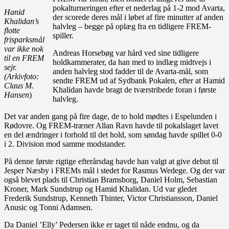
pokalturneringen efter et nederlag på 1-2 mod Avarta,
Hanid
der scorede deres mål i løbet af fire minutter af anden
Khalidan’s
halvleg – begge på oplæg fra en tidligere FREM-
flotte
spiller.
frisparksmål
var ikke nok
Andreas Horsebøg var hård ved sine tidligere
til en FREM
holdkammerater, da han med to indlæg midtvejs i
sejr.
anden halvleg stod fadder til de Avarta-mål, som
(Arkivfoto:
sendte FREM ud af Sydbank Pokalen, efter at Hamid
Claus M.
Khalidan havde bragt de tværstribede foran i første
Hansen
)
halvleg.
Det var anden gang på fire dage, de to hold mødtes i Espelunden i
Rødovre. Og FREM-træner Allan Ravn havde til pokalslaget lavet
en del ændringer i forhold til det hold, som søndag havde spillet 0-0
i 2. Division mod samme modstander.
På denne første rigtige efterårsdag havde han valgt at give debut til
Jesper Næsby i FREMs mål i stedet for Rasmus Wedege. Og der var
også blevet plads til Christian Bramsborg, Daniel Holm, Sebastian
Kroner, Mark Sundstrup og Hamid Khalidan. Ud var gledet
Frederik Sundstrup, Kenneth Thinter, Victor Christiansson, Daniel
Anusic og Tonni Adamsen.
Da Daniel ’Elly’ Pedersen ikke er taget til nåde endnu, og da