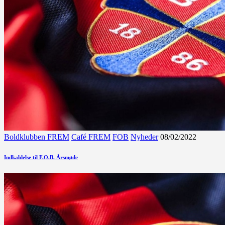
Boldklubben FREM
Café FREM
FOB
Nyheder
08/02/2022
Indkaldelse til F.O.B. Årsmøde