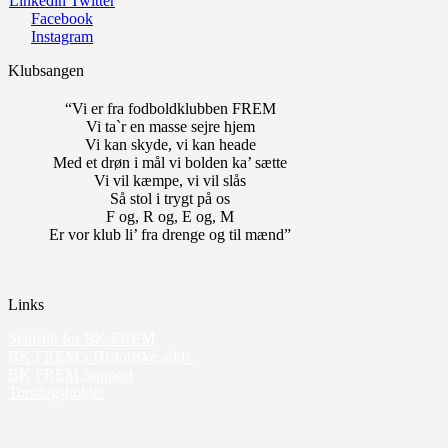
Linkedin
Twitter
Facebook
Instagram
Klubsangen
“Vi er fra fodboldklubben FREM
Vi ta`r en masse sejre hjem
Vi kan skyde, vi kan heade
Med et drøn i mål vi bolden ka’ sætte
Vi vil kæmpe, vi vil slås
Så stol i trygt på os
F og, R og, E og, M
Er vor klub li’ fra drenge og til mænd”
Links
Statistik for BK FREM
BK FREM’s Historiske arkiv
BK FREM Support
Torsdagsholdet