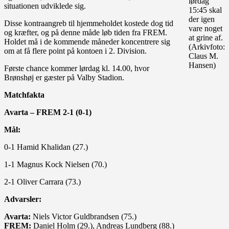
lørdag
situationen udviklede sig.
15:45 skal
der igen
Disse kontraangreb til hjemmeholdet kostede dog tid
vare noget
og kræfter, og på denne måde løb tiden fra FREM.
at grine af.
Holdet må i de kommende måneder koncentrere sig
(Arkivfoto:
om at få flere point på kontoen i 2. Division.
Claus M.
Hansen)
Første chance kommer lørdag kl. 14.00, hvor
Brønshøj er gæster på Valby Stadion.
Matchfakta
Avarta – FREM 2-1 (0-1)
Mål:
0-1 Hamid Khalidan (27.)
1-1 Magnus Kock Nielsen (70.)
2-1 Oliver Carrara (73.)
Advarsler:
Avarta:
Niels Victor Guldbrandsen (75.)
FREM:
Daniel Holm (29.), Andreas Lundberg (88.)