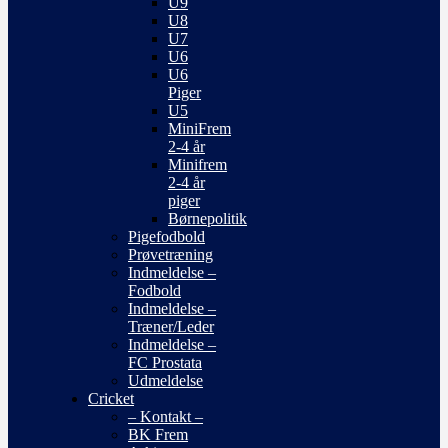
U9
U8
U7
U6
U6
Piger
U5
MiniFrem
2-4 år
Minifrem
2-4 år
piger
Børnepolitik
Pigefodbold
Prøvetræning
Indmeldelse –
Fodbold
Indmeldelse –
Træner/Leder
Indmeldelse –
FC Prostata
Udmeldelse
Cricket
– Kontakt –
BK Frem