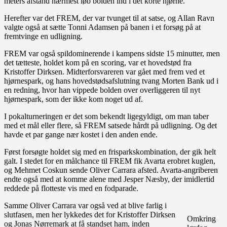
meters afstand nærmest løb bolden ind i det korte hjørne.
Herefter var det FREM, der var tvunget til at satse, og Allan Ravn
valgte også at sætte Tonni Adamsen på banen i et forsøg på at
fremtvinge en udligning.
FREM var også spildominerende i kampens sidste 15 minutter, men
det tætteste, holdet kom på en scoring, var et hovedstød fra
Kristoffer Dirksen. Midterforsvareren var gået med frem ved et
hjørnespark, og hans hovedstødsafslutning tvang Morten Bank ud i
en redning, hvor han vippede bolden over overliggeren til nyt
hjørnespark, som der ikke kom noget ud af.
I pokalturneringen er det som bekendt ligegyldigt, om man taber
med et mål eller flere, så FREM satsede hårdt på udligning. Og det
havde et par gange nær kostet i den anden ende.
Først forsøgte holdet sig med en frisparkskombination, der gik helt
galt. I stedet for en målchance til FREM fik Avarta erobret kuglen,
og Mehmet Coskun sende Oliver Carrara afsted. Avarta-angriberen
endte også med at komme alene med Jesper Næsby, der imidlertid
reddede på flotteste vis med en fodparade.
Samme Oliver Carrara var også ved at blive farlig i
slutfasen, men her lykkedes det for Kristoffer Dirksen
Omkring
og Jonas Nørremark at få standset ham, inden