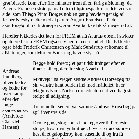
grønblusede kom efter fire minutter frem til en farlig afslutning, da
August Frandsen skød på mål efter et hjørnespark i holdets venstre
side, som Thiago Pinto Borges nok en gang havde taget sig af.
Jesper Næsby endte med at parere August Frandsens flade
skudforsøg til nyt hjørnespark, som Avarta ikke fik så meget ud af.
Herefter lykkedes det igen for FREM at slå Avartas opspil i stykker,
og derved kom FREM også selv bedre med i spillet. Det lykkedes
også både Frederik Christensen og Mark Sundstrup at komme til
afslutninger, som Morten Bank dog havde styr på.
Begge hold foretog et par udskiftninger efter en
times spil, og derefter slog Avarta til.
Andreas
Lundberg
Midtvejs i halvlegen sendte Andreas Horsebøg fra
bliver bedre
sin venstre kant bolden ind mod målfeltet, hvor
og bedre for
Magnus Kock Nielsen drejede den ind ved bageste
hver kamp,
stolpe til udligning.
efter den
lange
Tre minutter senere var samme Andreas Horsebøg på
skadespause.
spil i venstre side.
(Arkivfoto:
Claus M.
Denne gang slog han sit indlæg over til fjerneste
Hansen)
stolpe, hvor den lynhurtige Oliver Carrara som en
hest til et galopderby kom susende til og fra få