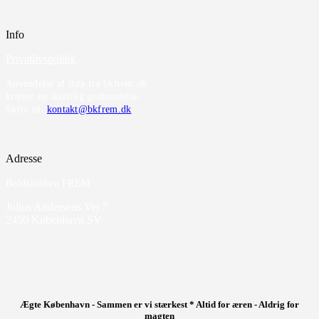
Info
Privatlivspolitik
Anvendelse af data fra bkfrem.dk
kræver en skriftlig godkendelse.
Skriv til
kontakt@bkfrem.dk
Adresse
Boldklubben FREM
Julius Andersens Vej 7
2450 København SV
Ægte København - Sammen er vi stærkest * Altid for æren - Aldrig for
magten