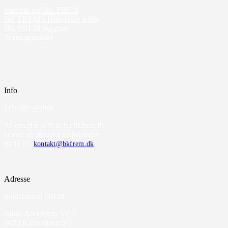
Statistik for BK FREM
BK FREM’s Historiske arkiv
BK FREM Support
Torsdagsholdet
Info
Privatlivspolitik
Anvendelse af data fra bkfrem.dk
kræver en skriftlig godkendelse.
Skriv til
kontakt@bkfrem.dk
Adresse
Boldklubben FREM
Julius Andersens Vej 7
2450 København SV