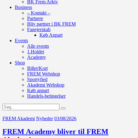
BK Frem Arkiv
Business
– Kontakt –
Partnere
Bliv partner i BK FREM
Fanejerskab
Køb Anpart
Events
Alle events
1.Holdet
Academy
Shop
Billet/Kort
FREM Webshop
Sportyfied
Akademi Webshop
Køb anpart
Handels-betingelser
FREM Akademi
Nyheder
03/08/2026
FREM Academy bliver til FREM