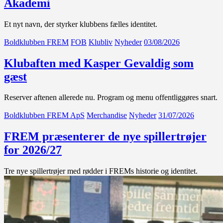
Akademi
Et nyt navn, der styrker klubbens fælles identitet.
Boldklubben FREM
FOB
Klubliv
Nyheder
03/08/2026
Klubaften med Kasper Gevaldig som
gæst
Reserver aftenen allerede nu. Program og menu offentliggøres snart.
Boldklubben FREM ApS
Merchandise
Nyheder
31/07/2026
FREM præsenterer de nye spillertrøjer
for 2026/27
Tre nye spillertrøjer med rødder i FREMs historie og identitet.