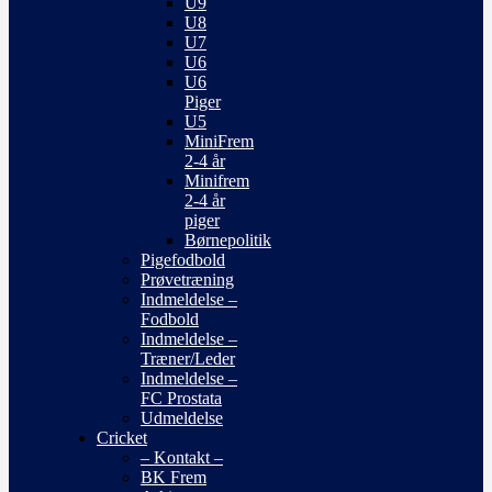
U9
U8
U7
U6
U6
Piger
U5
MiniFrem
2-4 år
Minifrem
2-4 år
piger
Børnepolitik
Pigefodbold
Prøvetræning
Indmeldelse –
Fodbold
Indmeldelse –
Træner/Leder
Indmeldelse –
FC Prostata
Udmeldelse
Cricket
– Kontakt –
BK Frem