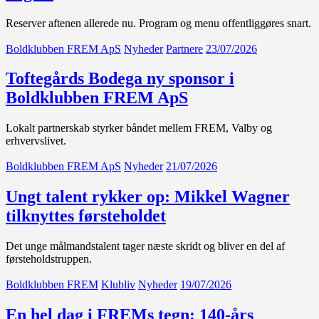
Reserver aftenen allerede nu. Program og menu offentliggøres snart.
Boldklubben FREM ApS
Nyheder
Partnere
23/07/2026
Toftegårds Bodega ny sponsor i
Boldklubben FREM ApS
Lokalt partnerskab styrker båndet mellem FREM, Valby og
erhvervslivet.
Boldklubben FREM ApS
Nyheder
21/07/2026
Ungt talent rykker op: Mikkel Wagner
tilknyttes førsteholdet
Det unge målmandstalent tager næste skridt og bliver en del af
førsteholdstruppen.
Boldklubben FREM
Klubliv
Nyheder
19/07/2026
En hel dag i FREMs tegn: 140-års