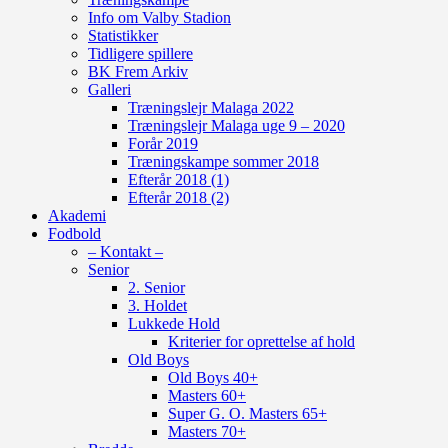
Info om Valby Stadion
Statistikker
Tidligere spillere
BK Frem Arkiv
Galleri
Træningslejr Malaga 2022
Træningslejr Malaga uge 9 – 2020
Forår 2019
Træningskampe sommer 2018
Efterår 2018 (1)
Efterår 2018 (2)
Akademi
Fodbold
– Kontakt –
Senior
2. Senior
3. Holdet
Lukkede Hold
Kriterier for oprettelse af hold
Old Boys
Old Boys 40+
Masters 60+
Super G. O. Masters 65+
Masters 70+