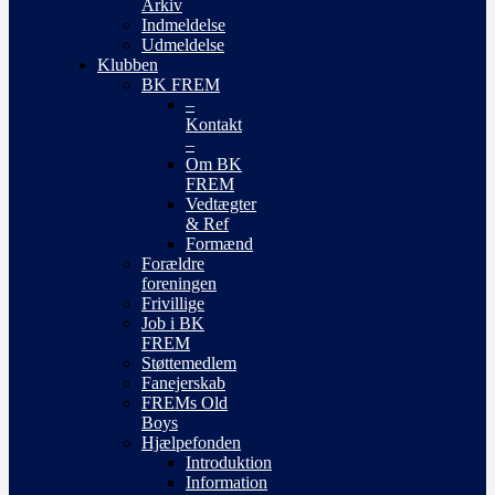
Arkiv
Indmeldelse
Udmeldelse
Klubben
BK FREM
–
Kontakt
–
Om BK
FREM
Vedtægter
& Ref
Formænd
Forældre
foreningen
Frivillige
Job i BK
FREM
Støttemedlem
Fanejerskab
FREMs Old
Boys
Hjælpefonden
Introduktion
Information