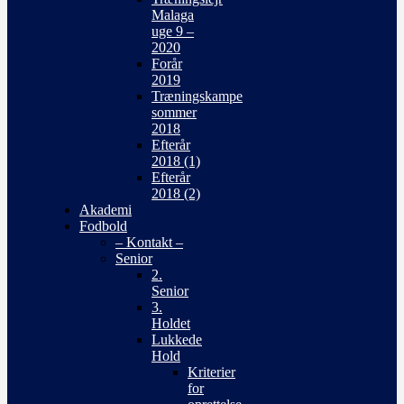
Malaga
uge 9 –
2020
Forår
2019
Træningskampe
sommer
2018
Efterår
2018 (1)
Efterår
2018 (2)
Akademi
Fodbold
– Kontakt –
Senior
2.
Senior
3.
Holdet
Lukkede
Hold
Kriterier
for