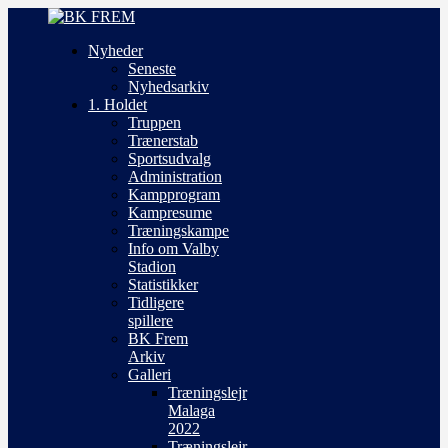
Nyheder
Seneste
Nyhedsarkiv
1. Holdet
Truppen
Trænerstab
Sportsudvalg
Administration
Kampprogram
Kampresume
Træningskampe
Info om Valby
Stadion
Statistikker
Tidligere
spillere
BK Frem
Arkiv
Galleri
Træningslejr
Malaga
2022
Træningslejr