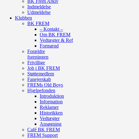
BK Frem Arkiv
Indmeldelse
Udmeldelse
Klubben
BK FREM
– Kontakt –
Om BK FREM
Vedtægter & Ref
Formænd
Forældre
foreningen
Frivillige
Job i BK FREM
Støttemedlem
Fanejerskab
FREMs Old Boys
Hjælpefonden
Introduktion
Information
Reklamer
Historikken
Vedtægter
Ansøgning
Café BK FREM
FREM Support