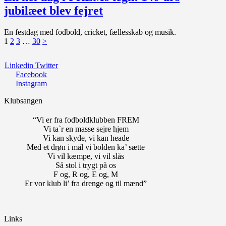
jubilæet blev fejret
En festdag med fodbold, cricket, fællesskab og musik.
Indlægsinddeling
Page
Page
Page
Page
1
2
3
…
30
>
Linkedin
Twitter
Facebook
Instagram
Klubsangen
“Vi er fra fodboldklubben FREM
Vi ta`r en masse sejre hjem
Vi kan skyde, vi kan heade
Med et drøn i mål vi bolden ka’ sætte
Vi vil kæmpe, vi vil slås
Så stol i trygt på os
F og, R og, E og, M
Er vor klub li’ fra drenge og til mænd”
Links