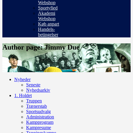
Webshop
Sportyfied
Akademi
Webshop
Køb anpart
Handels-
betingelser
Author page: Jimmy Due
Nyheder
Seneste
Nyhedsarkiv
1. Holdet
Truppen
Trænerstab
Sportsudvalg
Administration
Kampprogram
Kampresume
Træningskampe