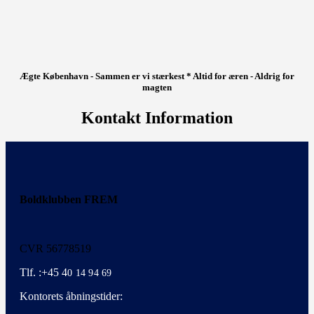
Ægte København - Sammen er vi stærkest * Altid for æren - Aldrig for
magten
Kontakt Information
Boldklubben FREM
CVR 56778519
Tlf. :+45 4
0 14 94 69
Kontorets åbningstider: