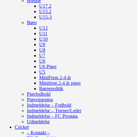
Bredde
U17.2
U15.2
U15-3
Børn
U12
U11
U10
U9
U8
U7
U6
U6 Piger
U5
MiniFrem 2-4 år
Minifrem 2-4 år piger
Børnepolitik
Pigefodbold
Prøvetræning
Indmeldelse – Fodbold
Indmeldelse – Træner/Leder
Indmeldelse – FC Prostata
Udmeldelse
Cricket
– Kontakt –