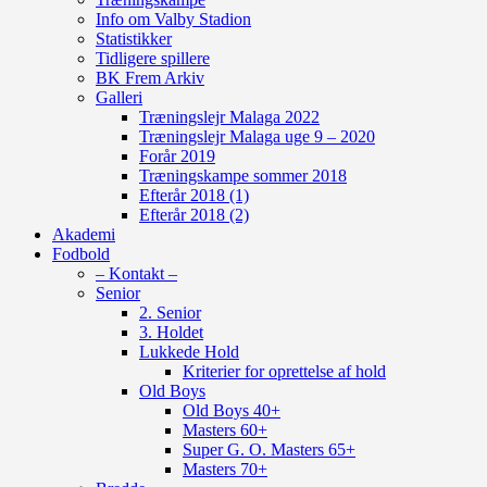
Info om Valby Stadion
Statistikker
Tidligere spillere
BK Frem Arkiv
Galleri
Træningslejr Malaga 2022
Træningslejr Malaga uge 9 – 2020
Forår 2019
Træningskampe sommer 2018
Efterår 2018 (1)
Efterår 2018 (2)
Akademi
Fodbold
– Kontakt –
Senior
2. Senior
3. Holdet
Lukkede Hold
Kriterier for oprettelse af hold
Old Boys
Old Boys 40+
Masters 60+
Super G. O. Masters 65+
Masters 70+