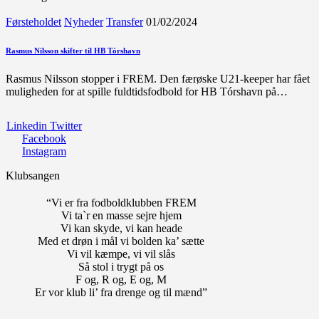
Førsteholdet
Nyheder
Transfer
01/02/2024
Rasmus Nilsson skifter til HB Tórshavn
Rasmus Nilsson stopper i FREM. Den færøske U21-keeper har fået
muligheden for at spille fuldtidsfodbold for HB Tórshavn på…
Linkedin
Twitter
Facebook
Instagram
Klubsangen
“Vi er fra fodboldklubben FREM
Vi ta`r en masse sejre hjem
Vi kan skyde, vi kan heade
Med et drøn i mål vi bolden ka’ sætte
Vi vil kæmpe, vi vil slås
Så stol i trygt på os
F og, R og, E og, M
Er vor klub li’ fra drenge og til mænd”