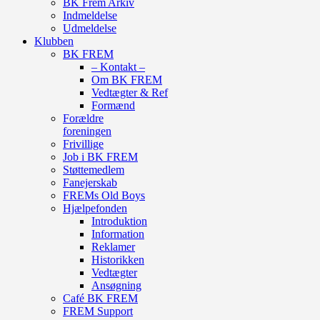
BK Frem Arkiv
Indmeldelse
Udmeldelse
Klubben
BK FREM
– Kontakt –
Om BK FREM
Vedtægter & Ref
Formænd
Forældre
foreningen
Frivillige
Job i BK FREM
Støttemedlem
Fanejerskab
FREMs Old Boys
Hjælpefonden
Introduktion
Information
Reklamer
Historikken
Vedtægter
Ansøgning
Café BK FREM
FREM Support