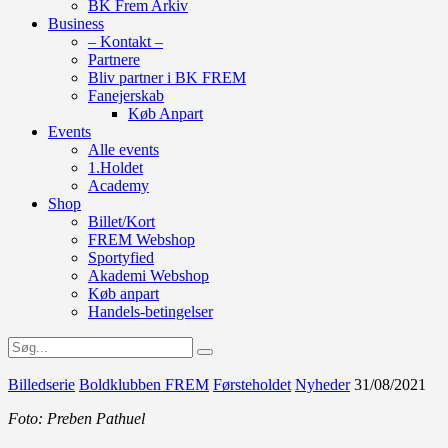
BK Frem Arkiv
Business
– Kontakt –
Partnere
Bliv partner i BK FREM
Fanejerskab
Køb Anpart
Events
Alle events
1.Holdet
Academy
Shop
Billet/Kort
FREM Webshop
Sportyfied
Akademi Webshop
Køb anpart
Handels-betingelser
Billedserie
Boldklubben FREM
Førsteholdet
Nyheder
31/08/2021
Foto: Preben Pathuel