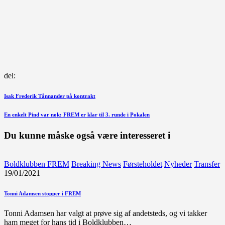
del:
Indlægsnavigation
Forrige
Isak Frederik Tånnander på kontrakt
indlæg
Næste
En enkelt Pind var nok: FREM er klar til 3. runde i Pokalen
indlæg
Du kunne måske også være interesseret i
Boldklubben FREM
Breaking News
Førsteholdet
Nyheder
Transfer
19/01/2021
Tonni Adamsen stopper i FREM
Tonni Adamsen har valgt at prøve sig af andetsteds, og vi takker
ham meget for hans tid i Boldklubben…