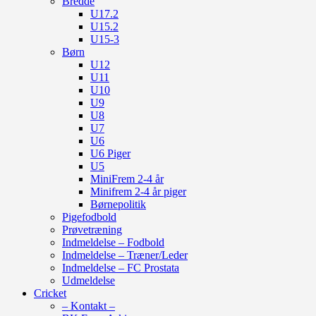
Bredde
U17.2
U15.2
U15-3
Børn
U12
U11
U10
U9
U8
U7
U6
U6 Piger
U5
MiniFrem 2-4 år
Minifrem 2-4 år piger
Børnepolitik
Pigefodbold
Prøvetræning
Indmeldelse – Fodbold
Indmeldelse – Træner/Leder
Indmeldelse – FC Prostata
Udmeldelse
Cricket
– Kontakt –