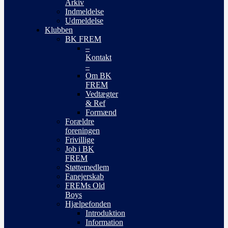
Arkiv
Indmeldelse
Udmeldelse
Klubben
BK FREM
–
Kontakt
–
Om BK
FREM
Vedtægter
& Ref
Formænd
Forældre
foreningen
Frivillige
Job i BK
FREM
Støttemedlem
Fanejerskab
FREMs Old
Boys
Hjælpefonden
Introduktion
Information