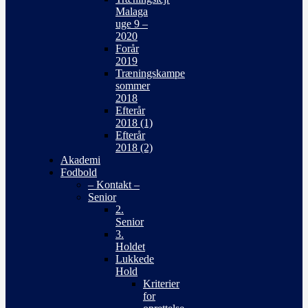
Malaga
uge 9 –
2020
Forår
2019
Træningskampe
sommer
2018
Efterår
2018 (1)
Efterår
2018 (2)
Akademi
Fodbold
– Kontakt –
Senior
2.
Senior
3.
Holdet
Lukkede
Hold
Kriterier
for