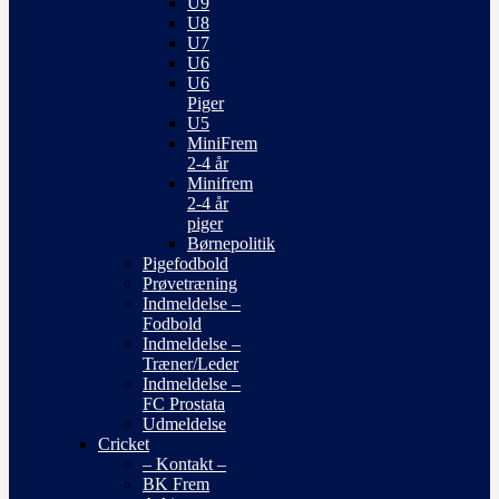
U9
U8
U7
U6
U6
Piger
U5
MiniFrem
2-4 år
Minifrem
2-4 år
piger
Børnepolitik
Pigefodbold
Prøvetræning
Indmeldelse –
Fodbold
Indmeldelse –
Træner/Leder
Indmeldelse –
FC Prostata
Udmeldelse
Cricket
– Kontakt –
BK Frem