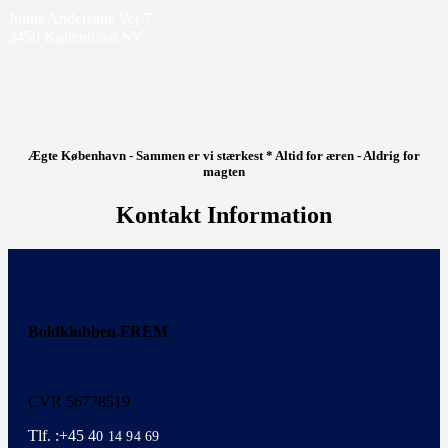
Julius Andersens Vej 7
2450 København SV
Ægte København - Sammen er vi stærkest * Altid for æren - Aldrig for
magten
Kontakt Information
Boldklubben FREM
CVR 56778519
Tlf. :+45 4
0 14 94 69