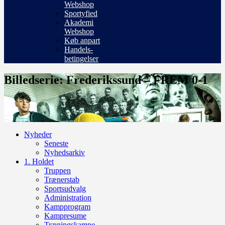
Webshop
Sportyfied
Akademi
Webshop
Køb anpart
Handels-
betingelser
Billedserie: Frederikssund – FREM 0-1
Nyheder
Seneste
Nyhedsarkiv
1. Holdet
Truppen
Trænerstab
Sportsudvalg
Administration
Kampprogram
Kampresume
Træningskampe