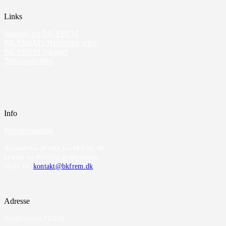
Links
Statistik for BK FREM
BK FREM’s Historiske arkiv
BK FREM Support
Torsdagsholdet
Info
Privatlivspolitik
Anvendelse af data fra bkfrem.dk
kræver en skriftlig godkendelse.
Skriv til
kontakt@bkfrem.dk
Adresse
Boldklubben FREM