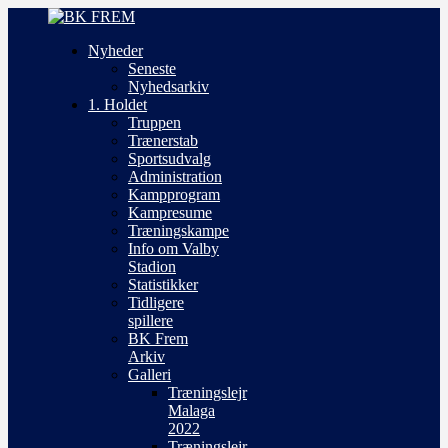
Nyheder
Seneste
Nyhedsarkiv
1. Holdet
Truppen
Trænerstab
Sportsudvalg
Administration
Kampprogram
Kampresume
Træningskampe
Info om Valby
Stadion
Statistikker
Tidligere
spillere
BK Frem
Arkiv
Galleri
Træningslejr
Malaga
2022
Træningslejr