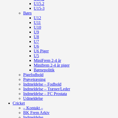
U15.2
U15-3
Børn
U12
U11
U10
U9
U8
U7
U6
U6 Piger
U5
MiniFrem 2-4 år
Minifrem 2-4 år piger
Børnepolitik
Pigefodbold
Prøvetræning
Indmeldelse – Fodbold
Indmeldelse – Træner/Leder
Indmeldelse – FC Prostata
Udmeldelse
Cricket
– Kontakt –
BK Frem Arkiv
Indmeldelse