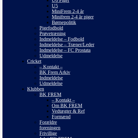
U6 Piger
U5
MiniFrem 2-4 år
Minifrem 2-4 år piger
Børnepolitik
Pigefodbold
Prøvetræning
Indmeldelse – Fodbold
Indmeldelse – Træner/Leder
Indmeldelse – FC Prostata
Udmeldelse
Cricket
– Kontakt –
BK Frem Arkiv
Indmeldelse
Udmeldelse
Klubben
BK FREM
– Kontakt –
Om BK FREM
Vedtægter & Ref
Formænd
Forældre
foreningen
Frivillige