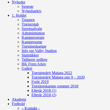
Nyheder
Seneste
Nyhedsarkiv
1. Holdet
Truppen
Trænerstab
Sportsudvalg
Administration
Kampprogram
Kampresume
Træningskampe
Info om Valby Stadion
Statistikker
Tidligere spillere
BK Frem Arkiv
Galleri
Træningslejr Malaga 2022
Træningslejr Malaga uge 9 – 2020
Forår 2019
Træningskampe sommer 2018
Efterår 2018 (1)
Efterår 2018 (2)
Akademi
Fodbold
– Kontakt –