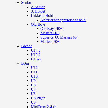
Senior
2. Senior
3. Holdet
Lukkede Hold
Kriterier for oprettelse af hold
Old Boys
Old Boys 40+
Masters 60+
Super G. O. Masters 65+
Masters 70+
Bredde
U17.2
U15.2
U15-3
Børn
U12
U11
U10
U9
U8
U7
U6
U6 Piger
U5
MiniFrem 2-4 år