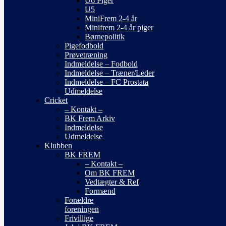
U6 Piger
U5
MiniFrem 2-4 år
Minifrem 2-4 år piger
Børnepolitik
Pigefodbold
Prøvetræning
Indmeldelse – Fodbold
Indmeldelse – Træner/Leder
Indmeldelse – FC Prostata
Udmeldelse
Cricket
– Kontakt –
BK Frem Arkiv
Indmeldelse
Udmeldelse
Klubben
BK FREM
– Kontakt –
Om BK FREM
Vedtægter & Ref
Formænd
Forældre
foreningen
Frivillige