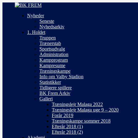
Nyheder
Seneste
Nyhedsarkiv
1. Holdet
Truppen
Trænerstab
Sportsudvalg
Administration
Kampprogram
Kampresume
Træningskampe
Info om Valby Stadion
Statistikker
Tidligere spillere
BK Frem Arkiv
Galleri
Træningslejr Malaga 2022
Træningslejr Malaga uge 9 – 2020
Forår 2019
Træningskampe sommer 2018
Efterår 2018 (1)
Efterår 2018 (2)
Akademi