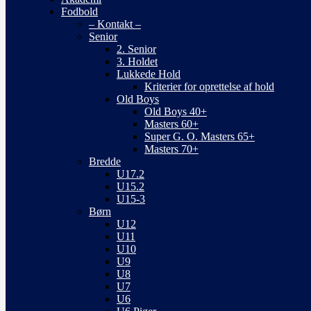
Fodbold
– Kontakt –
Senior
2. Senior
3. Holdet
Lukkede Hold
Kriterier for oprettelse af hold
Old Boys
Old Boys 40+
Masters 60+
Super G. O. Masters 65+
Masters 70+
Bredde
U17.2
U15.2
U15-3
Børn
U12
U11
U10
U9
U8
U7
U6