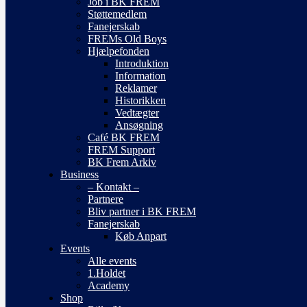
Job i BK FREM
Støttemedlem
Fanejerskab
FREMs Old Boys
Hjælpefonden
Introduktion
Information
Reklamer
Historikken
Vedtægter
Ansøgning
Café BK FREM
FREM Support
BK Frem Arkiv
Business
– Kontakt –
Partnere
Bliv partner i BK FREM
Fanejerskab
Køb Anpart
Events
Alle events
1.Holdet
Academy
Shop