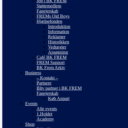
Job i BK FREM
Støttemedlem
Fanejerskab
FREMs Old Boys
Hjælpefonden
Introduktion
Information
Reklamer
Historikken
Vedtægter
Ansøgning
Café BK FREM
FREM Support
BK Frem Arkiv
Business
– Kontakt –
Partnere
Bliv partner i BK FREM
Fanejerskab
Køb Anpart
Events
Alle events
1.Holdet
Academy
Shop