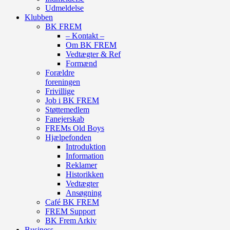
Udmeldelse
Klubben
BK FREM
– Kontakt –
Om BK FREM
Vedtægter & Ref
Formænd
Forældre
foreningen
Frivillige
Job i BK FREM
Støttemedlem
Fanejerskab
FREMs Old Boys
Hjælpefonden
Introduktion
Information
Reklamer
Historikken
Vedtægter
Ansøgning
Café BK FREM
FREM Support
BK Frem Arkiv
Business