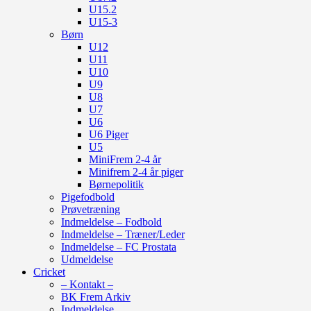
U15.2
U15-3
Børn
U12
U11
U10
U9
U8
U7
U6
U6 Piger
U5
MiniFrem 2-4 år
Minifrem 2-4 år piger
Børnepolitik
Pigefodbold
Prøvetræning
Indmeldelse – Fodbold
Indmeldelse – Træner/Leder
Indmeldelse – FC Prostata
Udmeldelse
Cricket
– Kontakt –
BK Frem Arkiv
Indmeldelse