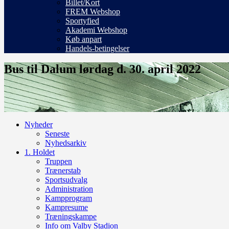
Billet/Kort
FREM Webshop
Sportyfied
Akademi Webshop
Køb anpart
Handels-betingelser
Bus til Dalum lørdag d. 30. april 2022
Nyheder
Seneste
Nyhedsarkiv
1. Holdet
Truppen
Trænerstab
Sportsudvalg
Administration
Kampprogram
Kampresume
Træningskampe
Info om Valby Stadion