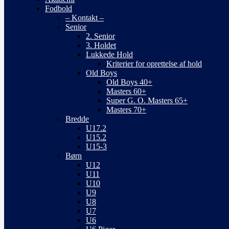
Fodbold
– Kontakt –
Senior
2. Senior
3. Holdet
Lukkede Hold
Kriterier for oprettelse af hold
Old Boys
Old Boys 40+
Masters 60+
Super G. O. Masters 65+
Masters 70+
Bredde
U17.2
U15.2
U15-3
Børn
U12
U11
U10
U9
U8
U7
U6