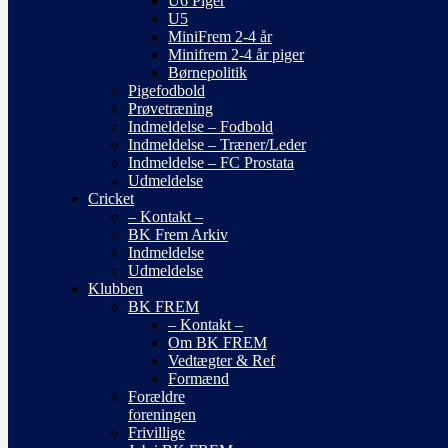
U6 Piger
U5
MiniFrem 2-4 år
Minifrem 2-4 år piger
Børnepolitik
Pigefodbold
Prøvetræning
Indmeldelse – Fodbold
Indmeldelse – Træner/Leder
Indmeldelse – FC Prostata
Udmeldelse
Cricket
– Kontakt –
BK Frem Arkiv
Indmeldelse
Udmeldelse
Klubben
BK FREM
– Kontakt –
Om BK FREM
Vedtægter & Ref
Formænd
Forældre
foreningen
Frivillige