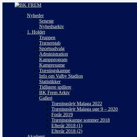
Nyheder
Seneste
Nyhedsarkiv
1. Holdet
Truppen
Trænerstab
Sportsudvalg
Administration
Kampprogram
Kampresume
Træningskampe
Info om Valby Stadion
Statistikker
Tidligere spillere
BK Frem Arkiv
Galleri
Træningslejr Malaga 2022
Træningslejr Malaga uge 9 – 2020
Forår 2019
Træningskampe sommer 2018
Efterår 2018 (1)
Efterår 2018 (2)
Akademi