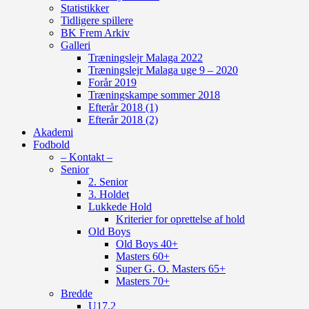
Statistikker
Tidligere spillere
BK Frem Arkiv
Galleri
Træningslejr Malaga 2022
Træningslejr Malaga uge 9 – 2020
Forår 2019
Træningskampe sommer 2018
Efterår 2018 (1)
Efterår 2018 (2)
Akademi
Fodbold
– Kontakt –
Senior
2. Senior
3. Holdet
Lukkede Hold
Kriterier for oprettelse af hold
Old Boys
Old Boys 40+
Masters 60+
Super G. O. Masters 65+
Masters 70+
Bredde
U17.2