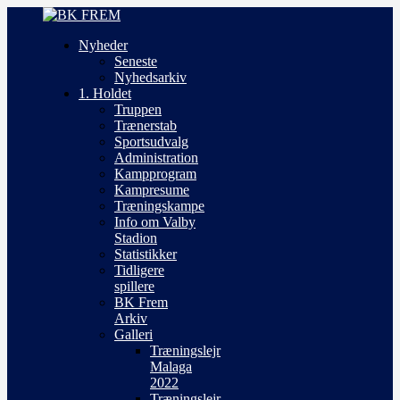
Nyheder
Seneste
Nyhedsarkiv
1. Holdet
Truppen
Trænerstab
Sportsudvalg
Administration
Kampprogram
Kampresume
Træningskampe
Info om Valby
Stadion
Statistikker
Tidligere
spillere
BK Frem
Arkiv
Galleri
Træningslejr
Malaga
2022
Træningslejr