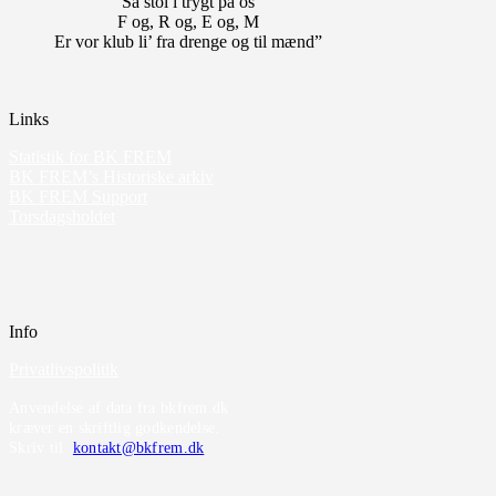
Så stol i trygt på os
F og, R og, E og, M
Er vor klub li’ fra drenge og til mænd”
Links
Statistik for BK FREM
BK FREM’s Historiske arkiv
BK FREM Support
Torsdagsholdet
Info
Privatlivspolitik
Anvendelse af data fra bkfrem.dk
kræver en skriftlig godkendelse.
Skriv til
kontakt@bkfrem.dk