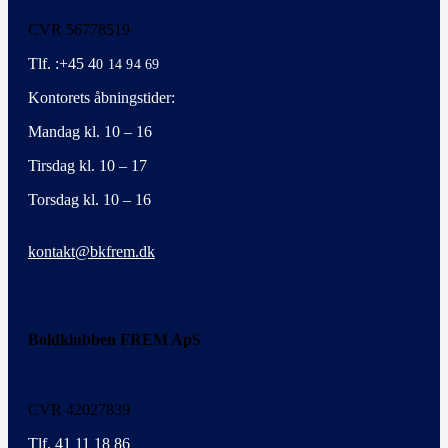
CVR 56778519
Tlf. :+45 4
0 14 94 69
Kontorets åbningstider:
Mandag kl. 10 – 16
Tirsdag kl. 10 – 17
Torsdag kl. 10 – 16
kontakt@bkfrem.dk
Boldklubben FREM ApS
CVR 42027839
Tlf. 41 11 18 86