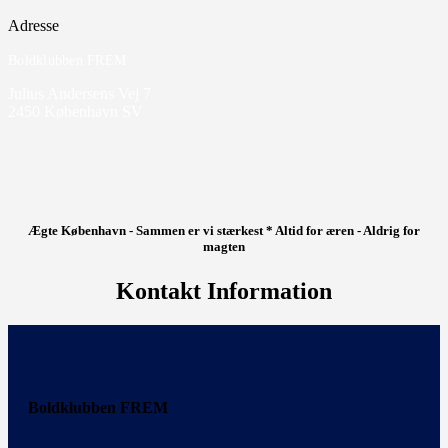
Adresse
Boldklubben FREM
Julius Andersens Vej 7
2450 København SV
Ægte København - Sammen er vi stærkest * Altid for æren - Aldrig for
magten
Kontakt Information
Boldklubben FREM