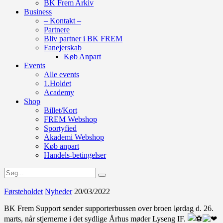
BK Frem Arkiv
Business
– Kontakt –
Partnere
Bliv partner i BK FREM
Fanejerskab
Køb Anpart
Events
Alle events
1.Holdet
Academy
Shop
Billet/Kort
FREM Webshop
Sportyfied
Akademi Webshop
Køb anpart
Handels-betingelser
Førsteholdet
Nyheder
20/03/2022
BK Frem Support sender supporterbussen over broen lørdag d. 26.
marts, når stjernerne i det sydlige Århus møder Lyseng IF.