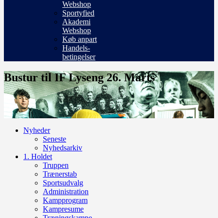
Webshop
Sportyfied
Akademi
Webshop
Køb anpart
Handels-
betingelser
Bustur til IF Lyseng 26. Marts
Nyheder
Seneste
Nyhedsarkiv
1. Holdet
Truppen
Trænerstab
Sportsudvalg
Administration
Kampprogram
Kampresume
Træningskampe