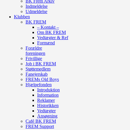
BK Frem Arkiv
Indmeldelse
Udmeldelse
Klubben
BK FREM
– Kontakt –
Om BK FREM
Vedtægter & Ref
Formænd
Forældre
foreningen
Frivillige
Job i BK FREM
Støttemedlem
Fanejerskab
FREMs Old Boys
Hjælpefonden
Introduktion
Information
Reklamer
Historikken
Vedtægter
Ansøgning
Café BK FREM
FREM Support