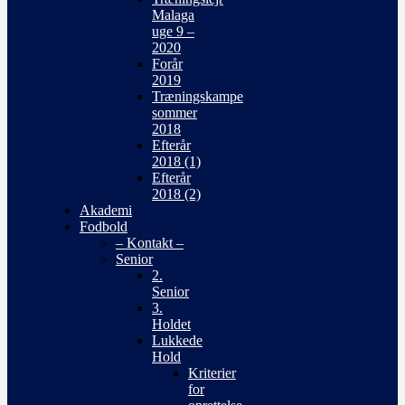
Malaga
uge 9 –
2020
Forår
2019
Træningskampe
sommer
2018
Efterår
2018 (1)
Efterår
2018 (2)
Akademi
Fodbold
– Kontakt –
Senior
2.
Senior
3.
Holdet
Lukkede
Hold
Kriterier
for