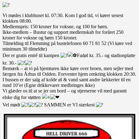
Vi mødes i klubhuset kl. 07:30. Kom I god tid, vi kører senest
klokken 08:00.
Medlemspris: 150 kroner for voksne, og 100 for børn.
Ikke-medlem – Bustur og support medlemskab for foråret 250
kroner for voksne og børn 150 kroner.
Tilmelding til Flemming på bustelefonen 60 71 81 52 (Vi køre ved
minimum 30 tilmeldte)
Der er gratis entré til kampen
Fadøl kr. 35.- og stadionplatte
kr. 30.-
Bemærk – at vi på hjemturen ikke køre over broen, men sejler med
færgen fra Århus til Odden. Forventer hjem omkring klokken 20:30.
I bussen er der salg af kolde øl & vand samt andre lækkerier til en
rund 10’er (Egne drikkevarer medbringes ikke)
Vi glæder os til at se jer om bord – og stjernerne vil med garanti
elske dig for støtten
Vel mødt
SAMMEN er VI stærkest