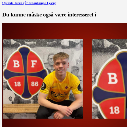
Næste
Optakt: Turen går til topkamp i Lyseng
indlæg
Du kunne måske også være interesseret i