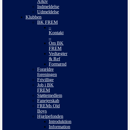
Arkiv
Indmeldelse
Udmeldelse
Klubben
BK FREM
–
Kontakt
–
Om BK
FREM
Vedtægter
& Ref
Formænd
Forældre
foreningen
Frivillige
Job i BK
FREM
Støttemedlem
Fanejerskab
FREMs Old
Boys
Hjælpefonden
Introduktion
Information