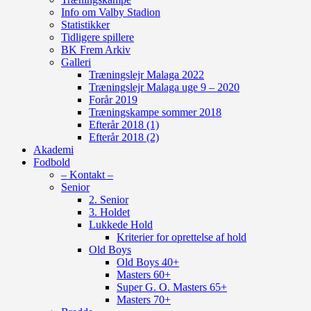
Info om Valby Stadion
Statistikker
Tidligere spillere
BK Frem Arkiv
Galleri
Træningslejr Malaga 2022
Træningslejr Malaga uge 9 – 2020
Forår 2019
Træningskampe sommer 2018
Efterår 2018 (1)
Efterår 2018 (2)
Akademi
Fodbold
– Kontakt –
Senior
2. Senior
3. Holdet
Lukkede Hold
Kriterier for oprettelse af hold
Old Boys
Old Boys 40+
Masters 60+
Super G. O. Masters 65+
Masters 70+