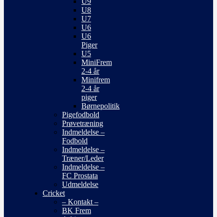
U9
U8
U7
U6
U6
Piger
U5
MiniFrem
2-4 år
Minifrem
2-4 år
piger
Børnepolitik
Pigefodbold
Prøvetræning
Indmeldelse –
Fodbold
Indmeldelse –
Træner/Leder
Indmeldelse –
FC Prostata
Udmeldelse
Cricket
– Kontakt –
BK Frem