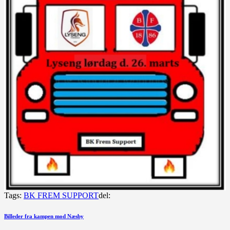
Tags:
BK FREM SUPPORT
del:
Indlægsnavigation
Forrige
Billeder fra kampen mod Næsby
indlæg