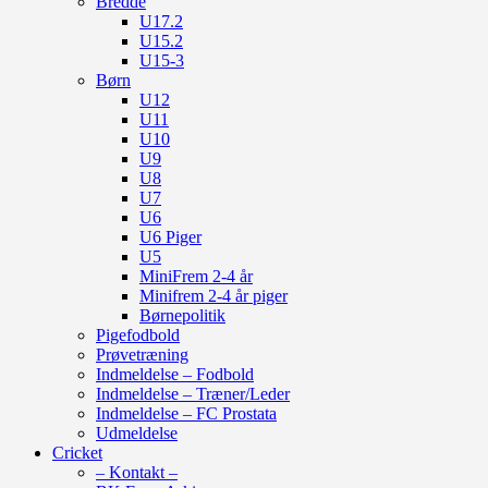
Bredde
U17.2
U15.2
U15-3
Børn
U12
U11
U10
U9
U8
U7
U6
U6 Piger
U5
MiniFrem 2-4 år
Minifrem 2-4 år piger
Børnepolitik
Pigefodbold
Prøvetræning
Indmeldelse – Fodbold
Indmeldelse – Træner/Leder
Indmeldelse – FC Prostata
Udmeldelse
Cricket
– Kontakt –