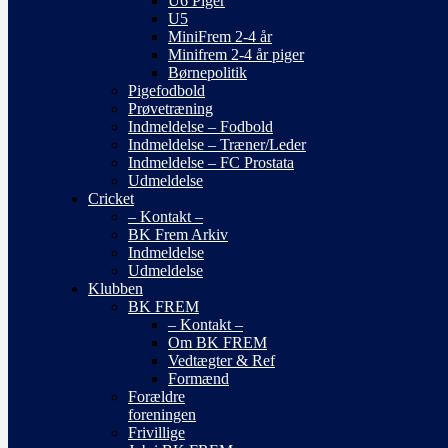
U6 Piger
U5
MiniFrem 2-4 år
Minifrem 2-4 år piger
Børnepolitik
Pigefodbold
Prøvetræning
Indmeldelse – Fodbold
Indmeldelse – Træner/Leder
Indmeldelse – FC Prostata
Udmeldelse
Cricket
– Kontakt –
BK Frem Arkiv
Indmeldelse
Udmeldelse
Klubben
BK FREM
– Kontakt –
Om BK FREM
Vedtægter & Ref
Formænd
Forældre
foreningen
Frivillige