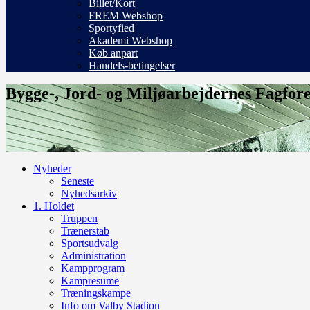
Billet/Kort
FREM Webshop
Sportyfied
Akademi Webshop
Køb anpart
Handels-betingelser
Bygge-, Jord- og Miljøarbejdernes Fagfor
Nyheder
Seneste
Nyhedsarkiv
1. Holdet
Truppen
Trænerstab
Sportsudvalg
Administration
Kampprogram
Kampresume
Træningskampe
Info om Valby Stadion