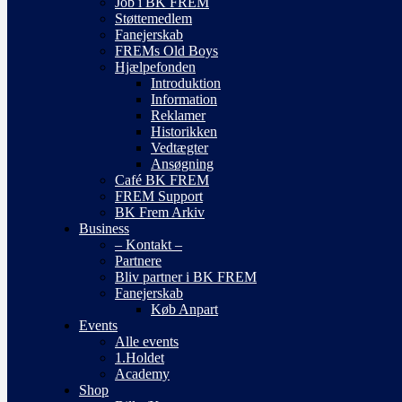
Job i BK FREM
Støttemedlem
Fanejerskab
FREMs Old Boys
Hjælpefonden
Introduktion
Information
Reklamer
Historikken
Vedtægter
Ansøgning
Café BK FREM
FREM Support
BK Frem Arkiv
Business
– Kontakt –
Partnere
Bliv partner i BK FREM
Fanejerskab
Køb Anpart
Events
Alle events
1.Holdet
Academy
Shop