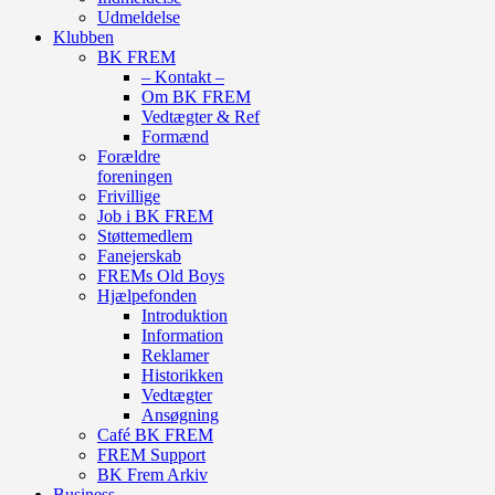
Udmeldelse
Klubben
BK FREM
– Kontakt –
Om BK FREM
Vedtægter & Ref
Formænd
Forældre
foreningen
Frivillige
Job i BK FREM
Støttemedlem
Fanejerskab
FREMs Old Boys
Hjælpefonden
Introduktion
Information
Reklamer
Historikken
Vedtægter
Ansøgning
Café BK FREM
FREM Support
BK Frem Arkiv
Business