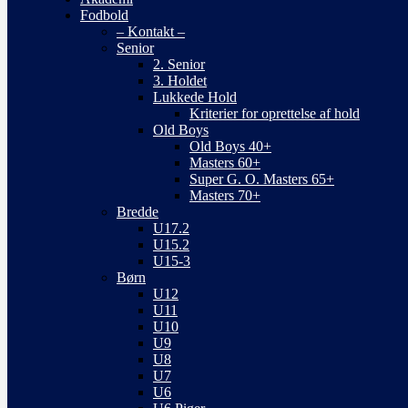
Fodbold
– Kontakt –
Senior
2. Senior
3. Holdet
Lukkede Hold
Kriterier for oprettelse af hold
Old Boys
Old Boys 40+
Masters 60+
Super G. O. Masters 65+
Masters 70+
Bredde
U17.2
U15.2
U15-3
Børn
U12
U11
U10
U9
U8
U7
U6