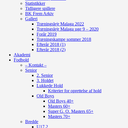
Statistikker
Tidligere spillere
BK Frem Arkiv
Galleri
Træningslejr Malaga 2022
Træningslejr Malaga uge 9 – 2020
Forår 2019
Træningskampe sommer 2018
Efterår 2018 (1)
Efterår 2018 (2)
Akademi
Fodbold
– Kontakt –
Senior
2. Senior
3. Holdet
Lukkede Hold
Kriterier for oprettelse af hold
Old Boys
Old Boys 40+
Masters 60+
Super G. O. Masters 65+
Masters 70+
Bredde
U17.2