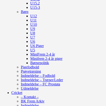
U15.2
U15-3
Børn
U12
U11
U10
U9
U8
U7
U6
U6 Piger
U5
MiniFrem 2-4 år
Minifrem 2-4 år piger
Børnepolitik
Pigefodbold
Prøvetræning
Indmeldelse – Fodbold
Indmeldelse – Træner/Leder
Indmeldelse – FC Prostata
Udmeldelse
Cricket
– Kontakt –
BK Frem Arkiv
Indmeldelse