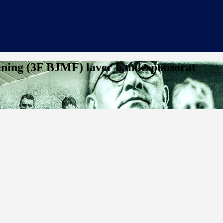
ening (3F BJMF) laver bandesponsorat