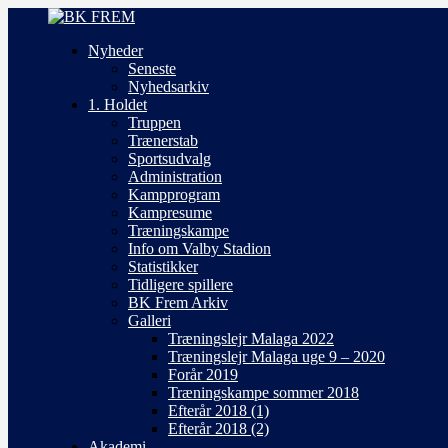
Nyheder
Seneste
Nyhedsarkiv
1. Holdet
Truppen
Trænerstab
Sportsudvalg
Administration
Kampprogram
Kampresume
Træningskampe
Info om Valby Stadion
Statistikker
Tidligere spillere
BK Frem Arkiv
Galleri
Træningslejr Malaga 2022
Træningslejr Malaga uge 9 – 2020
Forår 2019
Træningskampe sommer 2018
Efterår 2018 (1)
Efterår 2018 (2)
Akademi