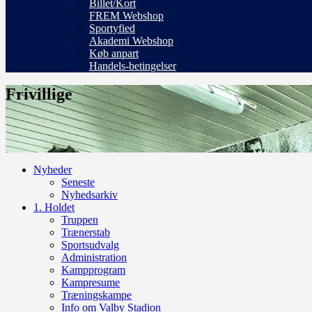
Billet/Kort
FREM Webshop
Sportyfied
Akademi Webshop
Køb anpart
Handels-betingelser
Frivillige
Nyheder
Seneste
Nyhedsarkiv
1. Holdet
Truppen
Trænerstab
Sportsudvalg
Administration
Kampprogram
Kampresume
Træningskampe
Info om Valby Stadion