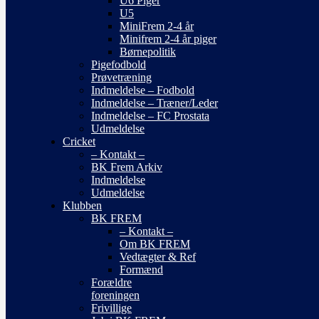
U6 Piger
U5
MiniFrem 2-4 år
Minifrem 2-4 år piger
Børnepolitik
Pigefodbold
Prøvetræning
Indmeldelse – Fodbold
Indmeldelse – Træner/Leder
Indmeldelse – FC Prostata
Udmeldelse
Cricket
– Kontakt –
BK Frem Arkiv
Indmeldelse
Udmeldelse
Klubben
BK FREM
– Kontakt –
Om BK FREM
Vedtægter & Ref
Formænd
Forældre
foreningen
Frivillige