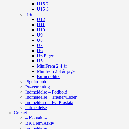
U15.2
U15-3
Børn
U12
U11
U10
U9
U8
U7
U6
U6 Piger
U5
MiniFrem 2-4 år
Minifrem 2-4 år piger
Børnepolitik
Pigefodbold
Prøvetræning
Indmeldelse – Fodbold
Indmeldelse – Træner/Leder
Indmeldelse – FC Prostata
Udmeldelse
Cricket
– Kontakt –
BK Frem Arkiv
Indmeldelse