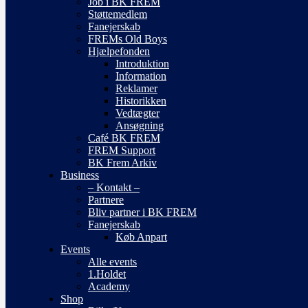
Job i BK FREM
Støttemedlem
Fanejerskab
FREMs Old Boys
Hjælpefonden
Introduktion
Information
Reklamer
Historikken
Vedtægter
Ansøgning
Café BK FREM
FREM Support
BK Frem Arkiv
Business
– Kontakt –
Partnere
Bliv partner i BK FREM
Fanejerskab
Køb Anpart
Events
Alle events
1.Holdet
Academy
Shop