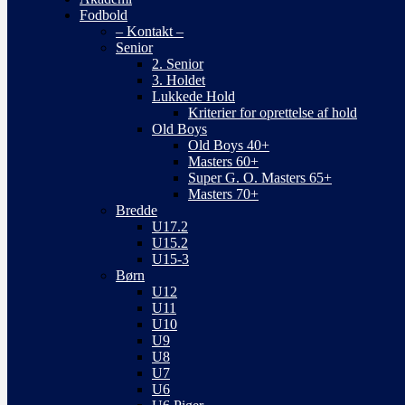
Fodbold
– Kontakt –
Senior
2. Senior
3. Holdet
Lukkede Hold
Kriterier for oprettelse af hold
Old Boys
Old Boys 40+
Masters 60+
Super G. O. Masters 65+
Masters 70+
Bredde
U17.2
U15.2
U15-3
Børn
U12
U11
U10
U9
U8
U7
U6