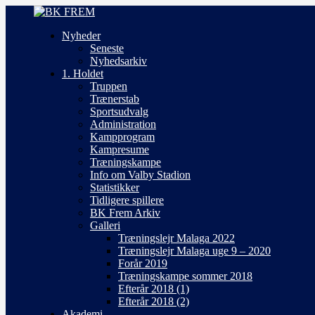
Nyheder
Seneste
Nyhedsarkiv
1. Holdet
Truppen
Trænerstab
Sportsudvalg
Administration
Kampprogram
Kampresume
Træningskampe
Info om Valby Stadion
Statistikker
Tidligere spillere
BK Frem Arkiv
Galleri
Træningslejr Malaga 2022
Træningslejr Malaga uge 9 – 2020
Forår 2019
Træningskampe sommer 2018
Efterår 2018 (1)
Efterår 2018 (2)
Akademi