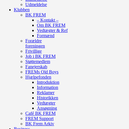
Udmeldelse
Klubben
BK FREM
– Kontakt –
Om BK FREM
Vedtægter & Ref
Formænd
Forældre
foreningen
Frivillige
Job i BK FREM
Støttemedlem
Fanejerskab
FREMs Old Boys
Hjælpefonden
Introduktion
Information
Reklamer
Historikken
Vedtægter
Ansøgning
Café BK FREM
FREM Support
BK Frem Arkiv
Business