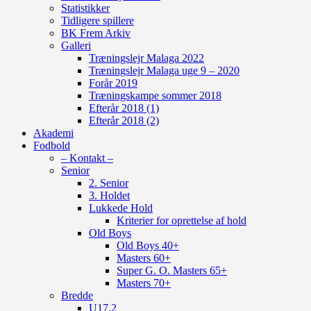
Statistikker
Tidligere spillere
BK Frem Arkiv
Galleri
Træningslejr Malaga 2022
Træningslejr Malaga uge 9 – 2020
Forår 2019
Træningskampe sommer 2018
Efterår 2018 (1)
Efterår 2018 (2)
Akademi
Fodbold
– Kontakt –
Senior
2. Senior
3. Holdet
Lukkede Hold
Kriterier for oprettelse af hold
Old Boys
Old Boys 40+
Masters 60+
Super G. O. Masters 65+
Masters 70+
Bredde
U17.2