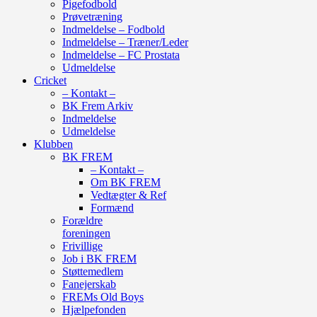
Pigefodbold
Prøvetræning
Indmeldelse – Fodbold
Indmeldelse – Træner/Leder
Indmeldelse – FC Prostata
Udmeldelse
Cricket
– Kontakt –
BK Frem Arkiv
Indmeldelse
Udmeldelse
Klubben
BK FREM
– Kontakt –
Om BK FREM
Vedtægter & Ref
Formænd
Forældre
foreningen
Frivillige
Job i BK FREM
Støttemedlem
Fanejerskab
FREMs Old Boys
Hjælpefonden