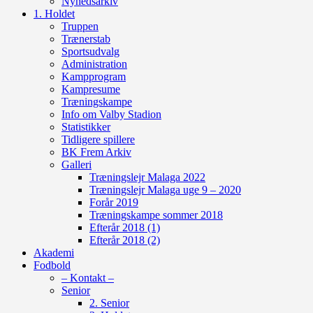
Nyhedsarkiv
1. Holdet
Truppen
Trænerstab
Sportsudvalg
Administration
Kampprogram
Kampresume
Træningskampe
Info om Valby Stadion
Statistikker
Tidligere spillere
BK Frem Arkiv
Galleri
Træningslejr Malaga 2022
Træningslejr Malaga uge 9 – 2020
Forår 2019
Træningskampe sommer 2018
Efterår 2018 (1)
Efterår 2018 (2)
Akademi
Fodbold
– Kontakt –
Senior
2. Senior