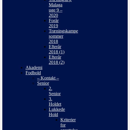
Malaga
uge 9 –
2020
Forår
2019
Træningskampe
sommer
2018
Efterår
2018 (1)
Efterår
2018 (2)
Akademi
Fodbold
– Kontakt –
Senior
2.
Senior
3.
Holdet
Lukkede
Hold
Kriterier
for