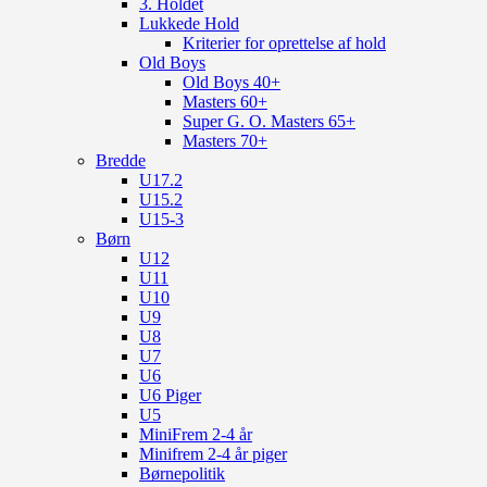
3. Holdet
Lukkede Hold
Kriterier for oprettelse af hold
Old Boys
Old Boys 40+
Masters 60+
Super G. O. Masters 65+
Masters 70+
Bredde
U17.2
U15.2
U15-3
Børn
U12
U11
U10
U9
U8
U7
U6
U6 Piger
U5
MiniFrem 2-4 år
Minifrem 2-4 år piger
Børnepolitik