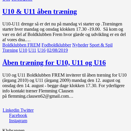
U10 & U11 åben træning
U10-U11 drenge så er det nu på mandag vi starter op .Træningen
starter hver mandag og onsdag klokken 17.30 -19.00. Så kom og
vær en del af Boldklubben Frem hvor glæde og udvikling er en del
af vores dna.…
Boldklubben FREM
Fodboldklubber
Nyheder
Sport & Spil
Træning
U10
U11
U16
02/08/2019
Åben træning for U10, U11 og U16
U10 og U11 Boldklubben FREM inviterer til åben træning for U10
(årgang 2010) og U11 (årgang 2009) mandag den 12. august og
onsdag den 14. august - begge dage klokken 17.30. For yderligere
info kontakt træner Flemming Clausen
på flemming.clausen62@gmail.com…
Linkedin
Twitter
Facebook
Instagram
Klubsangen