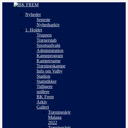
Nyheder
Seneste
Nyhedsarkiv
1. Holdet
Truppen
Trænerstab
Sportsudvalg
Administration
Kampprogram
Kampresume
Træningskampe
Info om Valby
Stadion
Statistikker
Tidligere
spillere
BK Frem
Arkiv
Galleri
Træningslejr
Malaga
2022
Træningslejr