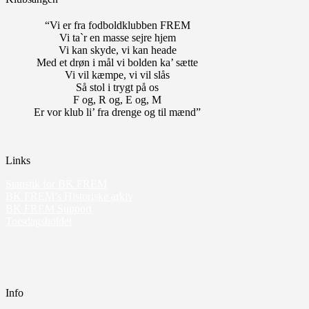
“Vi er fra fodboldklubben FREM
Vi ta`r en masse sejre hjem
Vi kan skyde, vi kan heade
Med et drøn i mål vi bolden ka’ sætte
Vi vil kæmpe, vi vil slås
Så stol i trygt på os
F og, R og, E og, M
Er vor klub li’ fra drenge og til mænd”
Links
Statistik for BK FREM
BK FREM’s Historiske arkiv
BK FREM Support
Torsdagsholdet
Info