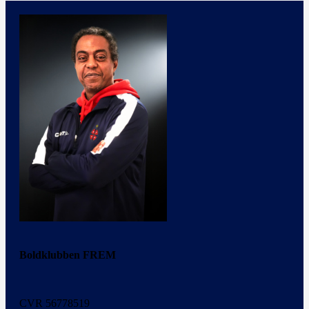
Boldklubben FREM
CVR 56778519