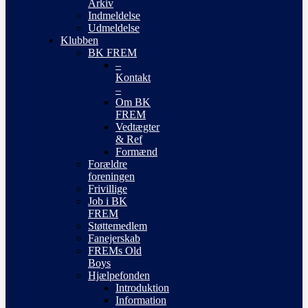
Arkiv
Indmeldelse
Udmeldelse
Klubben
BK FREM
–
Kontakt
–
Om BK
FREM
Vedtægter
& Ref
Formænd
Forældre
foreningen
Frivillige
Job i BK
FREM
Støttemedlem
Fanejerskab
FREMs Old
Boys
Hjælpefonden
Introduktion
Information