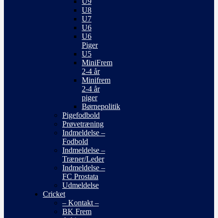
U9
U8
U7
U6
U6
Piger
U5
MiniFrem
2-4 år
Minifrem
2-4 år
piger
Børnepolitik
Pigefodbold
Prøvetræning
Indmeldelse –
Fodbold
Indmeldelse –
Træner/Leder
Indmeldelse –
FC Prostata
Udmeldelse
Cricket
– Kontakt –
BK Frem