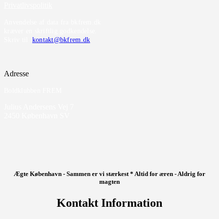
Privatlivspolitik
Anvendelse af data fra bkfrem.dk
kræver en skriftlig godkendelse.
Skriv til
kontakt@bkfrem.dk
Adresse
Boldklubben FREM
Julius Andersens Vej 7
2450 København SV
Ægte København - Sammen er vi stærkest * Altid for æren - Aldrig for
magten
Kontakt Information