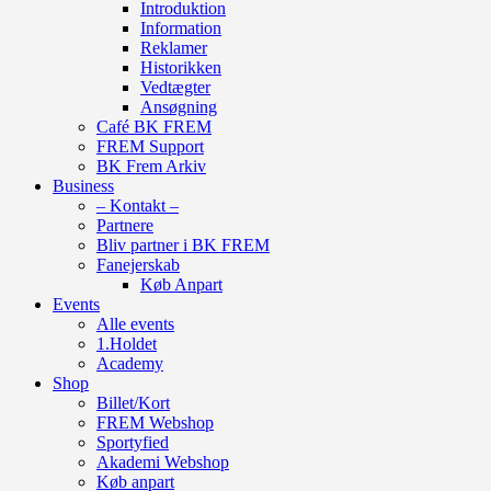
Introduktion
Information
Reklamer
Historikken
Vedtægter
Ansøgning
Café BK FREM
FREM Support
BK Frem Arkiv
Business
– Kontakt –
Partnere
Bliv partner i BK FREM
Fanejerskab
Køb Anpart
Events
Alle events
1.Holdet
Academy
Shop
Billet/Kort
FREM Webshop
Sportyfied
Akademi Webshop
Køb anpart