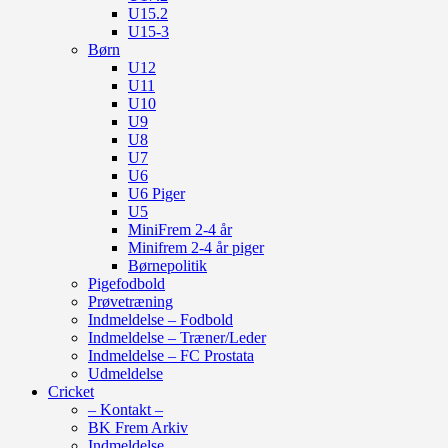
U15.2
U15-3
Børn
U12
U11
U10
U9
U8
U7
U6
U6 Piger
U5
MiniFrem 2-4 år
Minifrem 2-4 år piger
Børnepolitik
Pigefodbold
Prøvetræning
Indmeldelse – Fodbold
Indmeldelse – Træner/Leder
Indmeldelse – FC Prostata
Udmeldelse
Cricket
– Kontakt –
BK Frem Arkiv
Indmeldelse