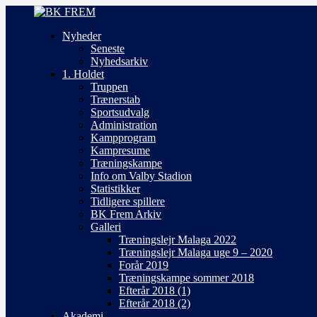
Nyheder
Seneste
Nyhedsarkiv
1. Holdet
Truppen
Trænerstab
Sportsudvalg
Administration
Kampprogram
Kampresume
Træningskampe
Info om Valby Stadion
Statistikker
Tidligere spillere
BK Frem Arkiv
Galleri
Træningslejr Malaga 2022
Træningslejr Malaga uge 9 – 2020
Forår 2019
Træningskampe sommer 2018
Efterår 2018 (1)
Efterår 2018 (2)
Akademi