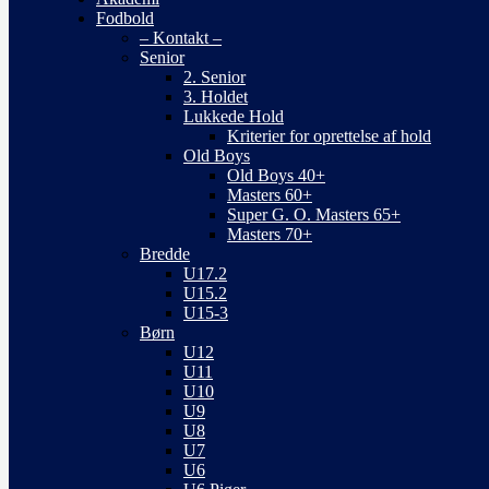
Fodbold
– Kontakt –
Senior
2. Senior
3. Holdet
Lukkede Hold
Kriterier for oprettelse af hold
Old Boys
Old Boys 40+
Masters 60+
Super G. O. Masters 65+
Masters 70+
Bredde
U17.2
U15.2
U15-3
Børn
U12
U11
U10
U9
U8
U7
U6