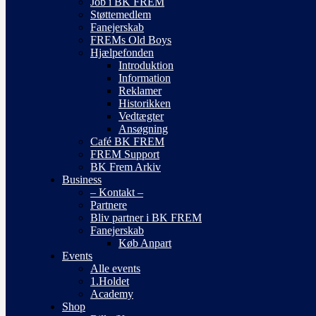
Job i BK FREM
Støttemedlem
Fanejerskab
FREMs Old Boys
Hjælpefonden
Introduktion
Information
Reklamer
Historikken
Vedtægter
Ansøgning
Café BK FREM
FREM Support
BK Frem Arkiv
Business
– Kontakt –
Partnere
Bliv partner i BK FREM
Fanejerskab
Køb Anpart
Events
Alle events
1.Holdet
Academy
Shop