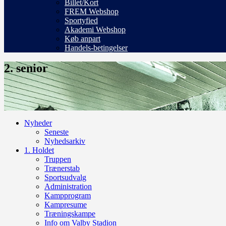
Billet/Kort
FREM Webshop
Sportyfied
Akademi Webshop
Køb anpart
Handels-betingelser
2. senior
Nyheder
Seneste
Nyhedsarkiv
1. Holdet
Truppen
Trænerstab
Sportsudvalg
Administration
Kampprogram
Kampresume
Træningskampe
Info om Valby Stadion