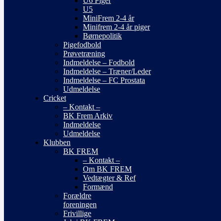
U6 Piger
U5
MiniFrem 2-4 år
Minifrem 2-4 år piger
Børnepolitik
Pigefodbold
Prøvetræning
Indmeldelse – Fodbold
Indmeldelse – Træner/Leder
Indmeldelse – FC Prostata
Udmeldelse
Cricket
– Kontakt –
BK Frem Arkiv
Indmeldelse
Udmeldelse
Klubben
BK FREM
– Kontakt –
Om BK FREM
Vedtægter & Ref
Formænd
Forældre
foreningen
Frivillige