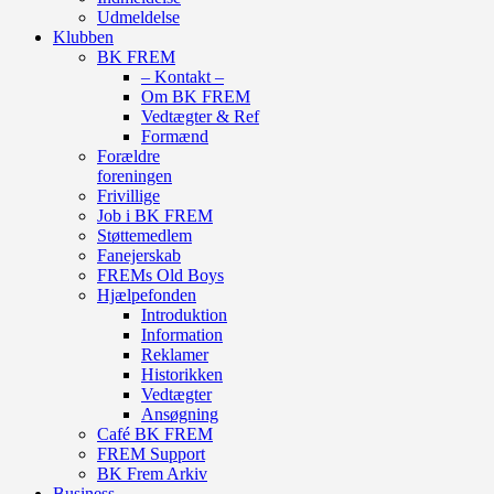
Udmeldelse
Klubben
BK FREM
– Kontakt –
Om BK FREM
Vedtægter & Ref
Formænd
Forældre
foreningen
Frivillige
Job i BK FREM
Støttemedlem
Fanejerskab
FREMs Old Boys
Hjælpefonden
Introduktion
Information
Reklamer
Historikken
Vedtægter
Ansøgning
Café BK FREM
FREM Support
BK Frem Arkiv
Business