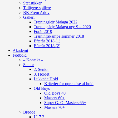
Statistikker
Tidligere spillere
BK Frem Arkiv
Galleri
Træningslejr Malaga 2022
Træningslejr Malaga uge 9 – 2020
Forår 2019
Træningskampe sommer 2018
Efterår 2018 (1)
Efterår 2018 (2)
Akademi
Fodbold
– Kontakt –
Senior
2. Senior
3. Holdet
Lukkede Hold
Kriterier for oprettelse af hold
Old Boys
Old Boys 40+
Masters 60+
Super G. O. Masters 65+
Masters 70+
Bredde
U17.2