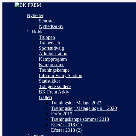
Nyheder
Seneste
Nyhedsarkiv
1. Holdet
Truppen
Trænerstab
Sportsudvalg
Administration
Kampprogram
Kampresume
Træningskampe
Info om Valby Stadion
Statistikker
Tidligere spillere
BK Frem Arkiv
Galleri
Træningslejr Malaga 2022
Træningslejr Malaga uge 9 – 2020
Forår 2019
Træningskampe sommer 2018
Efterår 2018 (1)
Efterår 2018 (2)
Akademi