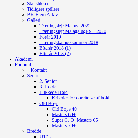
Statistikker
Tidligere spillere
BK Frem Arkiv
Galleri
Træningslejr Malaga 2022
Træningslejr Malaga uge 9 – 2020
Forår 2019
Træningskampe sommer 2018
Efterår 2018 (1)
Efterår 2018 (2)
Akademi
Fodbold
– Kontakt –
Senior
2. Senior
3. Holdet
Lukkede Hold
Kriterier for oprettelse af hold
Old Boys
Old Boys 40+
Masters 60+
Super G. O. Masters 65+
Masters 70+
Bredde
U17.2