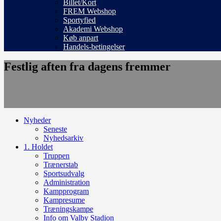
Billet/Kort
FREM Webshop
Sportyfied
Akademi Webshop
Køb anpart
Handels-betingelser
Festlig aften fra dagens fremmer
Nyheder
Seneste
Nyhedsarkiv
1. Holdet
Truppen
Trænerstab
Sportsudvalg
Administration
Kampprogram
Kampresume
Træningskampe
Info om Valby Stadion