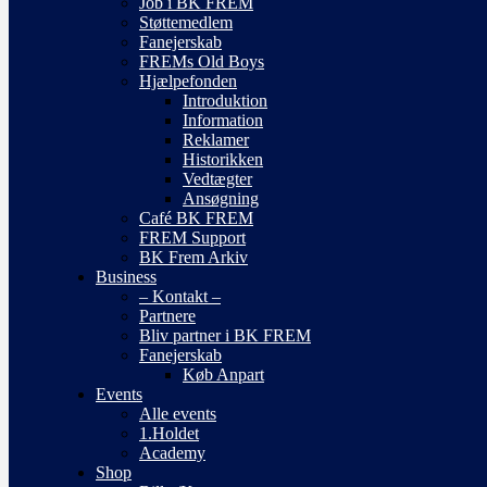
Job i BK FREM
Støttemedlem
Fanejerskab
FREMs Old Boys
Hjælpefonden
Introduktion
Information
Reklamer
Historikken
Vedtægter
Ansøgning
Café BK FREM
FREM Support
BK Frem Arkiv
Business
– Kontakt –
Partnere
Bliv partner i BK FREM
Fanejerskab
Køb Anpart
Events
Alle events
1.Holdet
Academy
Shop