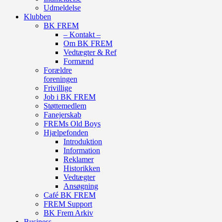
Udmeldelse
Klubben
BK FREM
– Kontakt –
Om BK FREM
Vedtægter & Ref
Formænd
Forældre
foreningen
Frivillige
Job i BK FREM
Støttemedlem
Fanejerskab
FREMs Old Boys
Hjælpefonden
Introduktion
Information
Reklamer
Historikken
Vedtægter
Ansøgning
Café BK FREM
FREM Support
BK Frem Arkiv
Business