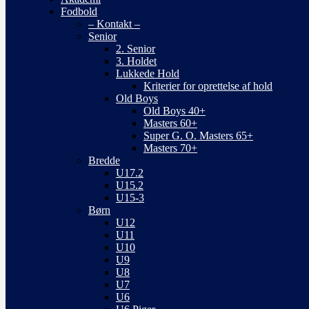
Fodbold
– Kontakt –
Senior
2. Senior
3. Holdet
Lukkede Hold
Kriterier for oprettelse af hold
Old Boys
Old Boys 40+
Masters 60+
Super G. O. Masters 65+
Masters 70+
Bredde
U17.2
U15.2
U15-3
Børn
U12
U11
U10
U9
U8
U7
U6