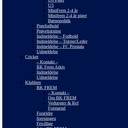
U6 Piger
U5
MiniFrem 2-4 år
Minifrem 2-4 år piger
Børnepolitik
Pigefodbold
Prøvetræning
Indmeldelse – Fodbold
Indmeldelse – Træner/Leder
Indmeldelse – FC Prostata
Udmeldelse
Cricket
– Kontakt –
BK Frem Arkiv
Indmeldelse
Udmeldelse
Klubben
BK FREM
– Kontakt –
Om BK FREM
Vedtægter & Ref
Formænd
Forældre
foreningen
Frivillige