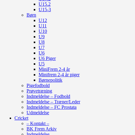
U15.2
U15-3
Børn
U12
U11
U10
U9
U8
U7
U6
U6 Piger
U5
MiniFrem 2-4 år
Minifrem 2-4 år piger
Børnepolitik
Pigefodbold
Prøvetræning
Indmeldelse – Fodbold
Indmeldelse – Træner/Leder
Indmeldelse – FC Prostata
Udmeldelse
Cricket
– Kontakt –
BK Frem Arkiv
Indmeldelse