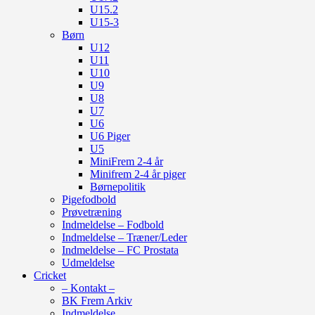
U15.2
U15-3
Børn
U12
U11
U10
U9
U8
U7
U6
U6 Piger
U5
MiniFrem 2-4 år
Minifrem 2-4 år piger
Børnepolitik
Pigefodbold
Prøvetræning
Indmeldelse – Fodbold
Indmeldelse – Træner/Leder
Indmeldelse – FC Prostata
Udmeldelse
Cricket
– Kontakt –
BK Frem Arkiv
Indmeldelse