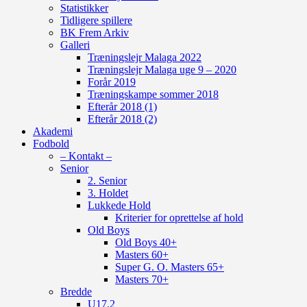
Statistikker
Tidligere spillere
BK Frem Arkiv
Galleri
Træningslejr Malaga 2022
Træningslejr Malaga uge 9 – 2020
Forår 2019
Træningskampe sommer 2018
Efterår 2018 (1)
Efterår 2018 (2)
Akademi
Fodbold
– Kontakt –
Senior
2. Senior
3. Holdet
Lukkede Hold
Kriterier for oprettelse af hold
Old Boys
Old Boys 40+
Masters 60+
Super G. O. Masters 65+
Masters 70+
Bredde
U17.2