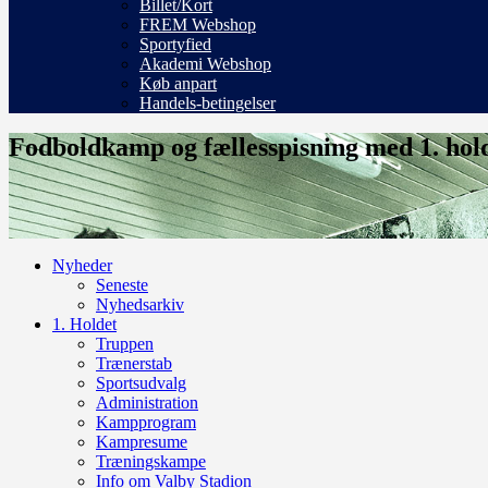
Billet/Kort
FREM Webshop
Sportyfied
Akademi Webshop
Køb anpart
Handels-betingelser
Fodboldkamp og fællesspisning med 1. holdet
Nyheder
Seneste
Nyhedsarkiv
1. Holdet
Truppen
Trænerstab
Sportsudvalg
Administration
Kampprogram
Kampresume
Træningskampe
Info om Valby Stadion