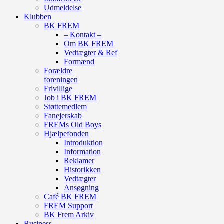
Udmeldelse
Klubben
BK FREM
– Kontakt –
Om BK FREM
Vedtægter & Ref
Formænd
Forældre
foreningen
Frivillige
Job i BK FREM
Støttemedlem
Fanejerskab
FREMs Old Boys
Hjælpefonden
Introduktion
Information
Reklamer
Historikken
Vedtægter
Ansøgning
Café BK FREM
FREM Support
BK Frem Arkiv
Business