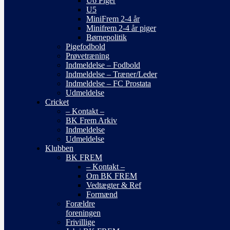
U6 Piger
U5
MiniFrem 2-4 år
Minifrem 2-4 år piger
Børnepolitik
Pigefodbold
Prøvetræning
Indmeldelse – Fodbold
Indmeldelse – Træner/Leder
Indmeldelse – FC Prostata
Udmeldelse
Cricket
– Kontakt –
BK Frem Arkiv
Indmeldelse
Udmeldelse
Klubben
BK FREM
– Kontakt –
Om BK FREM
Vedtægter & Ref
Formænd
Forældre
foreningen
Frivillige