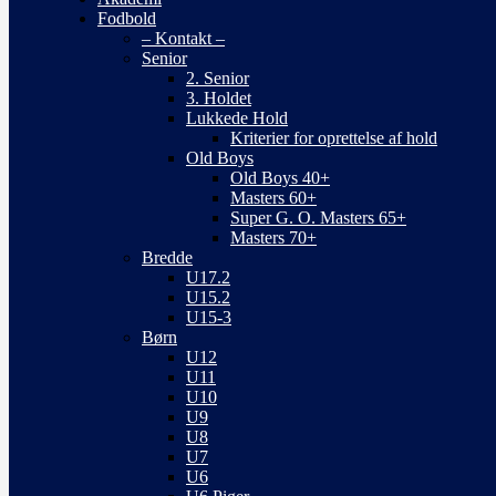
Fodbold
– Kontakt –
Senior
2. Senior
3. Holdet
Lukkede Hold
Kriterier for oprettelse af hold
Old Boys
Old Boys 40+
Masters 60+
Super G. O. Masters 65+
Masters 70+
Bredde
U17.2
U15.2
U15-3
Børn
U12
U11
U10
U9
U8
U7
U6