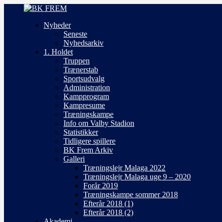
Nyheder
Seneste
Nyhedsarkiv
1. Holdet
Truppen
Trænerstab
Sportsudvalg
Administration
Kampprogram
Kampresume
Træningskampe
Info om Valby Stadion
Statistikker
Tidligere spillere
BK Frem Arkiv
Galleri
Træningslejr Malaga 2022
Træningslejr Malaga uge 9 – 2020
Forår 2019
Træningskampe sommer 2018
Efterår 2018 (1)
Efterår 2018 (2)
Akademi