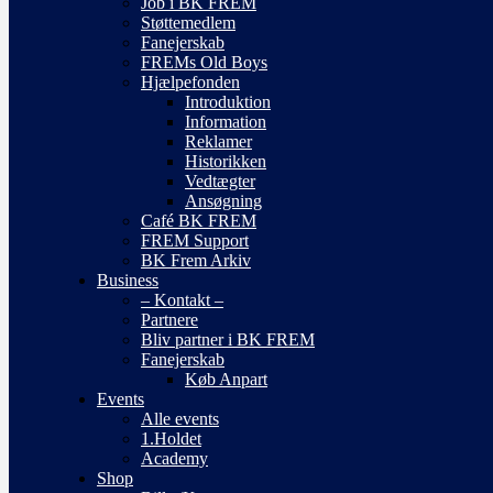
Job i BK FREM
Støttemedlem
Fanejerskab
FREMs Old Boys
Hjælpefonden
Introduktion
Information
Reklamer
Historikken
Vedtægter
Ansøgning
Café BK FREM
FREM Support
BK Frem Arkiv
Business
– Kontakt –
Partnere
Bliv partner i BK FREM
Fanejerskab
Køb Anpart
Events
Alle events
1.Holdet
Academy
Shop