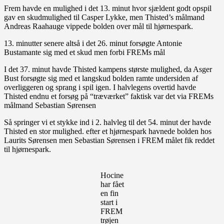
Frem havde en mulighed i det 13. minut hvor sjældent godt opspil
gav en skudmulighed til Casper Lykke, men Thisted’s målmand
Andreas Raahauge vippede bolden over mål til hjørnespark.
13. minutter senere altså i det 26. minut forsøgte Antonie
Bustamante sig med et skud men forbi FREMs mål
I det 37. minut havde Thisted kampens største mulighed, da Asger
Bust forsøgte sig med et langskud bolden ramte undersiden af
overliggeren og sprang i spil igen. I halvlegens overtid havde
Thisted endnu et forsøg på “træværket” faktisk var det via FREMs
målmand Sebastian Sørensen
Så springer vi et stykke ind i 2. halvleg til det 54. minut der havde
Thisted en stor mulighed. efter et hjørnespark havnede bolden hos
Laurits Sørensen men Sebastian Sørensen i FREM målet fik reddet
til hjørnespark.
Hocine
har fået
en fin
start i
FREM
trøjen