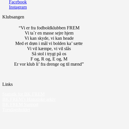
Facebook
Instagram
Klubsangen
“Vi er fra fodboldklubben FREM
Vi ta`r en masse sejre hjem
Vi kan skyde, vi kan heade
Med et drøn i mål vi bolden ka’ sætte
Vi vil kæmpe, vi vil slås
Så stol i trygt på os
F og, R og, E og, M
Er vor klub li’ fra drenge og til mænd”
Links
Statistik for BK FREM
BK FREM’s Historiske arkiv
BK FREM Support
Torsdagsholdet