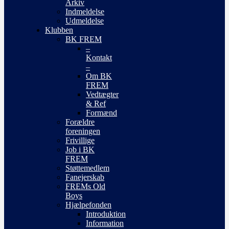
Arkiv
Indmeldelse
Udmeldelse
Klubben
BK FREM
–
Kontakt
–
Om BK
FREM
Vedtægter
& Ref
Formænd
Forældre
foreningen
Frivillige
Job i BK
FREM
Støttemedlem
Fanejerskab
FREMs Old
Boys
Hjælpefonden
Introduktion
Information