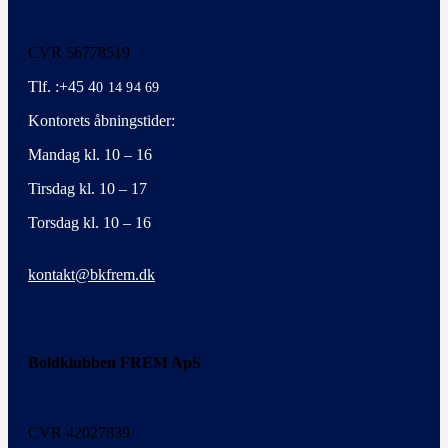
CVR 56778519
Tlf. :+45 4
0 14 94 69
Kontorets åbningstider:
Mandag kl. 10 – 16
Tirsdag kl. 10 – 17
Torsdag kl. 10 – 16
kontakt@bkfrem.dk
Boldklubben FREM ApS
CVR 42027839