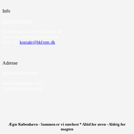
Info
Privatlivspolitik
Anvendelse af data fra bkfrem.dk
kræver en skriftlig godkendelse.
Skriv til
kontakt@bkfrem.dk
Adresse
Boldklubben FREM
Julius Andersens Vej 7
2450 København SV
Ægte København - Sammen er vi stærkest * Altid for æren - Aldrig for
magten