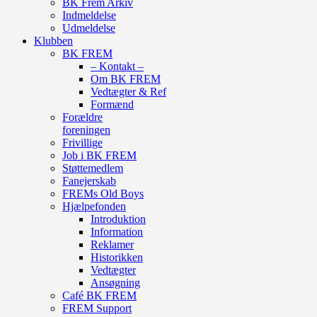
BK Frem Arkiv
Indmeldelse
Udmeldelse
Klubben
BK FREM
– Kontakt –
Om BK FREM
Vedtægter & Ref
Formænd
Forældre
foreningen
Frivillige
Job i BK FREM
Støttemedlem
Fanejerskab
FREMs Old Boys
Hjælpefonden
Introduktion
Information
Reklamer
Historikken
Vedtægter
Ansøgning
Café BK FREM
FREM Support