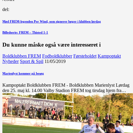
del:
Indlægsnavigation
Forrige
Mød FREM-legenden Per Wind, som signerer bøger i klubben lørdag
indlæg
Næste
Billedserie: FREM – Thisted 1-1
indlæg
Du kunne måske også være interesseret i
Boldklubben FREM
Fodboldklubber
Førsteholdet
Kampoptakt
Nyheder
Sport & Spil
11/05/2019
Marienlyst kommer på besøg
Kampoptakt Boldklubben FREM - Boldklubben Marienlyst Lørdag
den 25. maj kl. 14.00 Valby Stadion FREM tog tirsdag hjem fra…