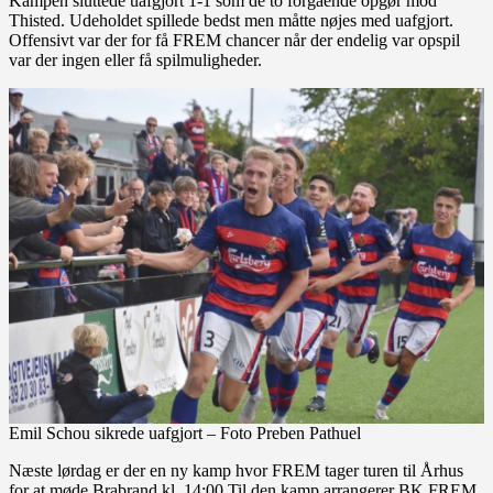
Kampen sluttede uafgjort 1-1 som de to forgående opgør mod
Thisted. Udeholdet spillede bedst men måtte nøjes med uafgjort.
Offensivt var der for få FREM chancer når der endelig var opspil
var der ingen eller få spilmuligheder.
Emil Schou sikrede uafgjort – Foto Preben Pathuel
Næste lørdag er der en ny kamp hvor FREM tager turen til Århus
for at møde Brabrand kl. 14:00 Til den kamp arrangerer BK FREM