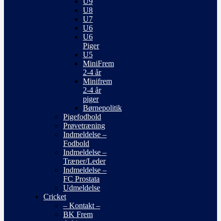
U9
U8
U7
U6
U6
Piger
U5
MiniFrem
2-4 år
Minifrem
2-4 år
piger
Børnepolitik
Pigefodbold
Prøvetræning
Indmeldelse –
Fodbold
Indmeldelse –
Træner/Leder
Indmeldelse –
FC Prostata
Udmeldelse
Cricket
– Kontakt –
BK Frem