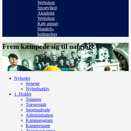
Webshop
Sportyfied
Akademi
Webshop
Køb anpart
Handels-
betingelser
Frem kæmpede sig til uafgjort
Nyheder
Seneste
Nyhedsarkiv
1. Holdet
Truppen
Trænerstab
Sportsudvalg
Administration
Kampprogram
Kampresume
Træningskampe