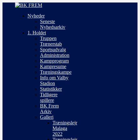
Nyheder
Seneste
Nyhedsarkiv
1. Holdet
Truppen
Trænerstab
Sportsudvalg
Administration
Kampprogram
Kampresume
Træningskampe
Info om Valby
Stadion
Statistikker
Tidligere
spillere
BK Frem
Arkiv
Galleri
Træningslejr
Malaga
2022
Træningslejr