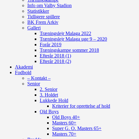
Info om Valby Stadion
Statistikker
Tidligere spillere
BK Frem Arkiv
Galleri
Træningslejr Malaga 2022
Træningslejr Malaga uge 9 – 2020
Forår 2019
Træningskampe sommer 2018
Efterår 2018 (1)
Efterår 2018 (2)
Akademi
Fodbold
– Kontakt –
Senior
2. Senior
3. Holdet
Lukkede Hold
Kriterier for oprettelse af hold
Old Boys
Old Boys 40+
Masters 60+
Super G. O. Masters 65+
Masters 70+