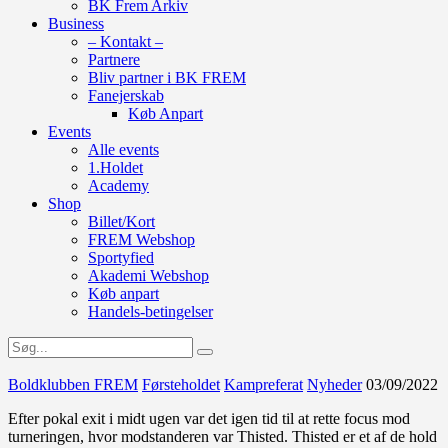
BK Frem Arkiv
Business
– Kontakt –
Partnere
Bliv partner i BK FREM
Fanejerskab
Køb Anpart
Events
Alle events
1.Holdet
Academy
Shop
Billet/Kort
FREM Webshop
Sportyfied
Akademi Webshop
Køb anpart
Handels-betingelser
Boldklubben FREM
Førsteholdet
Kampreferat
Nyheder
03/09/2022
Efter pokal exit i midt ugen var det igen tid til at rette focus mod
turneringen, hvor modstanderen var Thisted. Thisted er et af de hold