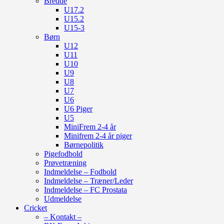
Bredde
U17.2
U15.2
U15-3
Børn
U12
U11
U10
U9
U8
U7
U6
U6 Piger
U5
MiniFrem 2-4 år
Minifrem 2-4 år piger
Børnepolitik
Pigefodbold
Prøvetræning
Indmeldelse – Fodbold
Indmeldelse – Træner/Leder
Indmeldelse – FC Prostata
Udmeldelse
Cricket
– Kontakt –