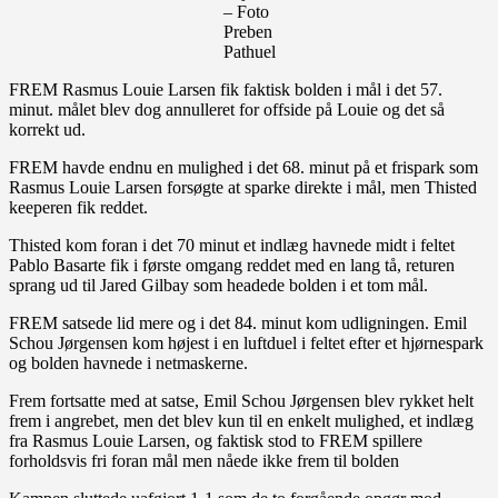
– Foto
Preben
Pathuel
FREM Rasmus Louie Larsen fik faktisk bolden i mål i det 57.
minut. målet blev dog annulleret for offside på Louie og det så
korrekt ud.
FREM havde endnu en mulighed i det 68. minut på et frispark som
Rasmus Louie Larsen forsøgte at sparke direkte i mål, men Thisted
keeperen fik reddet.
Thisted kom foran i det 70 minut et indlæg havnede midt i feltet
Pablo Basarte fik i første omgang reddet med en lang tå, returen
sprang ud til Jared Gilbay som headede bolden i et tom mål.
FREM satsede lid mere og i det 84. minut kom udligningen. Emil
Schou Jørgensen kom højest i en luftduel i feltet efter et hjørnespark
og bolden havnede i netmaskerne.
Frem fortsatte med at satse, Emil Schou Jørgensen blev rykket helt
frem i angrebet, men det blev kun til en enkelt mulighed, et indlæg
fra Rasmus Louie Larsen, og faktisk stod to FREM spillere
forholdsvis fri foran mål men nåede ikke frem til bolden