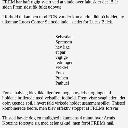
FREM har haft rigtig svært ved at vinde over faktisk er det 15 år
siden Frem sidst fik fuldt udbytte.
I forhold til kampen mod FCN var der kun ændret lidt på holdet, ny
tilkomne Lucas Corner Startede inde i stedet for Lucas Balck.
Sebastian
Sørensen
hev lige
et par
vigtige
redninger
FREM –
Foto
Preben
Pathuel
Første halvleg blev ikke ligefrem nogen nydelse, og ingen af
holdene brillerede med velspillet fodbold. Frem viste svagheder i det
opbyggende spil, i hvert fald virkede holdet usammenspillet. Thisted
kombinerede bedre, men blev effektiv stoppet af FREMs forsvar
Thisted havde dog en mulighed i kampens 4 minut hvor Armis
Kouzine forsøgte sig med et langskud, men forbi FREMs mål.