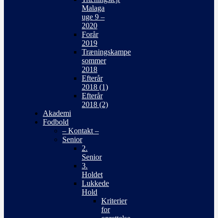
Malaga
uge 9 –
2020
Forår
2019
Træningskampe
sommer
2018
Efterår
2018 (1)
Efterår
2018 (2)
Akademi
Fodbold
– Kontakt –
Senior
2.
Senior
3.
Holdet
Lukkede
Hold
Kriterier
for