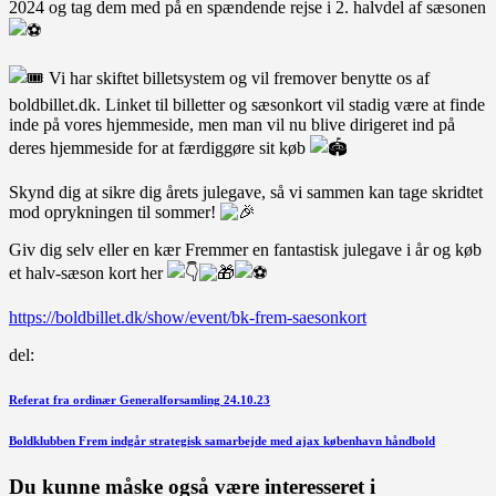
2024 og tag dem med på en spændende rejse i 2. halvdel af sæsonen
Vi har skiftet billetsystem og vil fremover benytte os af
boldbillet.dk. Linket til billetter og sæsonkort vil stadig være at finde
inde på vores hjemmeside, men man vil nu blive dirigeret ind på
deres hjemmeside for at færdiggøre sit køb
Skynd dig at sikre dig årets julegave, så vi sammen kan tage skridtet
mod oprykningen til sommer!
Giv dig selv eller en kær Fremmer en fantastisk julegave i år og køb
et halv-sæson kort her
https://boldbillet.dk/show/event/bk-frem-saesonkort
del:
Indlægsnavigation
Forrige
Referat fra ordinær Generalforsamling 24.10.23
indlæg
Næste
Boldklubben Frem indgår strategisk samarbejde med ajax københavn håndbold
indlæg
Du kunne måske også være interesseret i