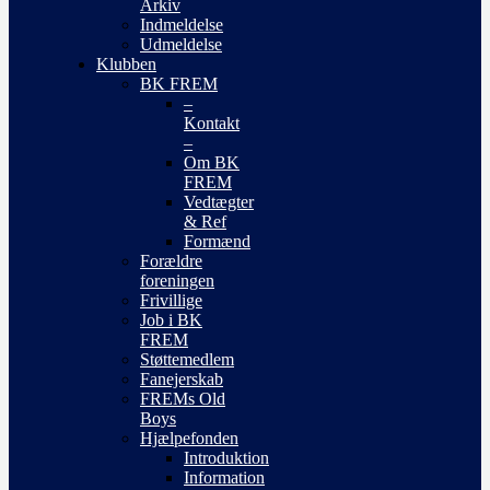
Arkiv
Indmeldelse
Udmeldelse
Klubben
BK FREM
–
Kontakt
–
Om BK
FREM
Vedtægter
& Ref
Formænd
Forældre
foreningen
Frivillige
Job i BK
FREM
Støttemedlem
Fanejerskab
FREMs Old
Boys
Hjælpefonden
Introduktion
Information