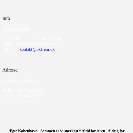
Info
Privatlivspolitik
Anvendelse af data fra bkfrem.dk
kræver en skriftlig godkendelse.
Skriv til
kontakt@bkfrem.dk
Adresse
Boldklubben FREM
Julius Andersens Vej 7
2450 København SV
Ægte København - Sammen er vi stærkest * Altid for æren - Aldrig for