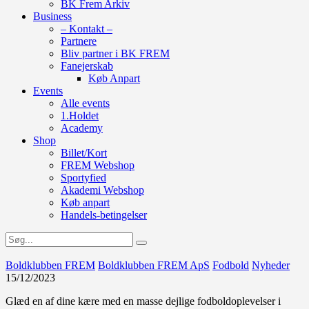
BK Frem Arkiv
Business
– Kontakt –
Partnere
Bliv partner i BK FREM
Fanejerskab
Køb Anpart
Events
Alle events
1.Holdet
Academy
Shop
Billet/Kort
FREM Webshop
Sportyfied
Akademi Webshop
Køb anpart
Handels-betingelser
Boldklubben FREM
Boldklubben FREM ApS
Fodbold
Nyheder
15/12/2023
Glæd en af dine kære med en masse dejlige fodboldoplevelser i