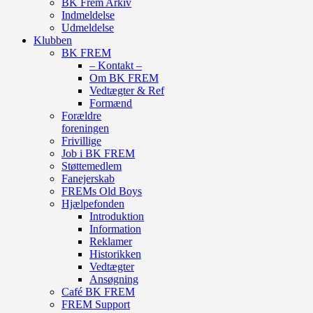
BK Frem Arkiv
Indmeldelse
Udmeldelse
Klubben
BK FREM
– Kontakt –
Om BK FREM
Vedtægter & Ref
Formænd
Forældre
foreningen
Frivillige
Job i BK FREM
Støttemedlem
Fanejerskab
FREMs Old Boys
Hjælpefonden
Introduktion
Information
Reklamer
Historikken
Vedtægter
Ansøgning
Café BK FREM
FREM Support