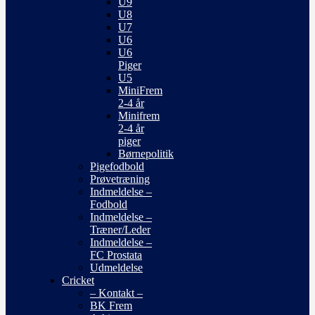
U9
U8
U7
U6
U6
Piger
U5
MiniFrem
2-4 år
Minifrem
2-4 år
piger
Børnepolitik
Pigefodbold
Prøvetræning
Indmeldelse –
Fodbold
Indmeldelse –
Træner/Leder
Indmeldelse –
FC Prostata
Udmeldelse
Cricket
– Kontakt –
BK Frem