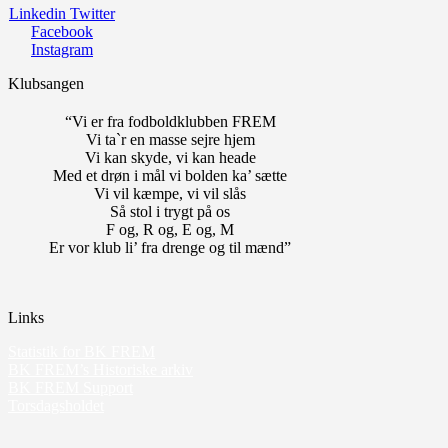
Linkedin
Twitter
Facebook
Instagram
Klubsangen
“Vi er fra fodboldklubben FREM
Vi ta`r en masse sejre hjem
Vi kan skyde, vi kan heade
Med et drøn i mål vi bolden ka’ sætte
Vi vil kæmpe, vi vil slås
Så stol i trygt på os
F og, R og, E og, M
Er vor klub li’ fra drenge og til mænd”
Links
Statistik for BK FREM
BK FREM’s Historiske arkiv
BK FREM Support
Torsdagsholdet