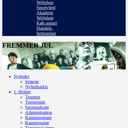
Webshop
Sportyfied
Akademi
Webshop
Køb anpart
Handels-
betingelser
FREMMER JUL
Nyheder
Seneste
Nyhedsarkiv
1. Holdet
Truppen
Trænerstab
Sportsudvalg
Administration
Kampprogram
Kampresume
Træningskampe