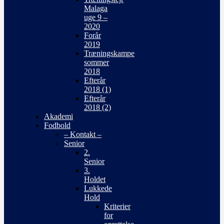
Malaga
uge 9 –
2020
Forår
2019
Træningskampe
sommer
2018
Efterår
2018 (1)
Efterår
2018 (2)
Akademi
Fodbold
– Kontakt –
Senior
2.
Senior
3.
Holdet
Lukkede
Hold
Kriterier
for