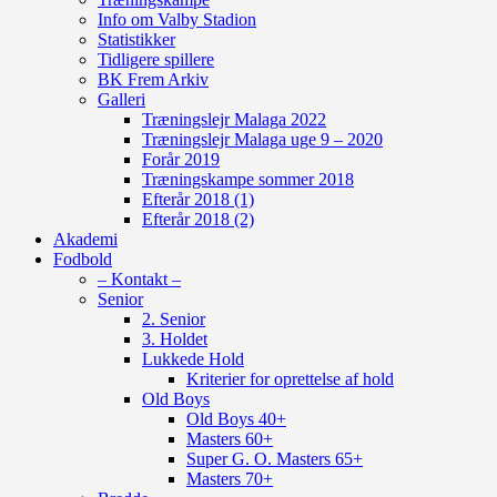
Info om Valby Stadion
Statistikker
Tidligere spillere
BK Frem Arkiv
Galleri
Træningslejr Malaga 2022
Træningslejr Malaga uge 9 – 2020
Forår 2019
Træningskampe sommer 2018
Efterår 2018 (1)
Efterår 2018 (2)
Akademi
Fodbold
– Kontakt –
Senior
2. Senior
3. Holdet
Lukkede Hold
Kriterier for oprettelse af hold
Old Boys
Old Boys 40+
Masters 60+
Super G. O. Masters 65+
Masters 70+