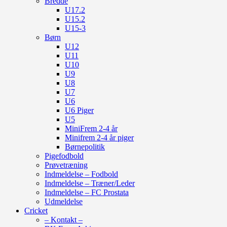
Bredde
U17.2
U15.2
U15-3
Børn
U12
U11
U10
U9
U8
U7
U6
U6 Piger
U5
MiniFrem 2-4 år
Minifrem 2-4 år piger
Børnepolitik
Pigefodbold
Prøvetræning
Indmeldelse – Fodbold
Indmeldelse – Træner/Leder
Indmeldelse – FC Prostata
Udmeldelse
Cricket
– Kontakt –