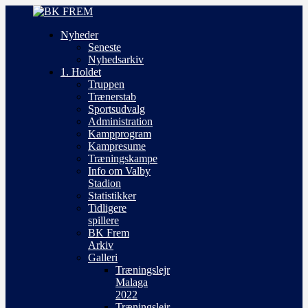
Nyheder
Seneste
Nyhedsarkiv
1. Holdet
Truppen
Trænerstab
Sportsudvalg
Administration
Kampprogram
Kampresume
Træningskampe
Info om Valby
Stadion
Statistikker
Tidligere
spillere
BK Frem
Arkiv
Galleri
Træningslejr
Malaga
2022
Træningslejr