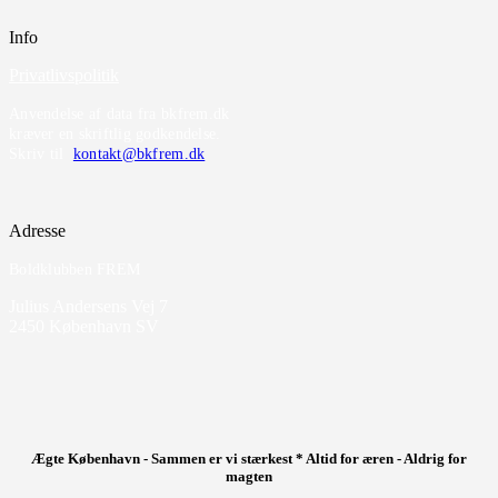
Info
Privatlivspolitik
Anvendelse af data fra bkfrem.dk
kræver en skriftlig godkendelse.
Skriv til
kontakt@bkfrem.dk
Adresse
Boldklubben FREM
Julius Andersens Vej 7
2450 København SV
Ægte København - Sammen er vi stærkest * Altid for æren - Aldrig for
magten