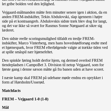
let gribe bolden ved den lejlighed.
Vejgaard-målmanden måtte fem minutter senere igen i aktion, da en
anden FREM-indskifter, Tekin Abdulovski, slap igennem i højre
side på et kontraangreb. Abdulovskis sidste træk blev dog for langt,
og det var ikke så svært for Rasmus Sonne Nørgaard at sikre sig
læderet.
Den sidste reelle scoringsmulighed tilfaldt en tredje FREM-
indskifter, Marco Vinterberg, men hans hovedstødforsøg endte med
et hjørnespark, hvor FREM efterfølgende valgte at trække tiden ved
at spille småspil nær hjørnefeltet.
Den spinkle føring holdt derfor hjem, og dermed overlod FREM
tiendepladsen i CampoBet 3. Division til netop Vejgaard, som for
første gang i denne sæson måtte gå fra banen uden at have scoret.
I næste kamp skal FREM på udebane møde endnu en oprykker i
form af Hørsholm/Usserød.
Matchfacts
FREM – Vejgaard 1-0 (1-0)
Mål