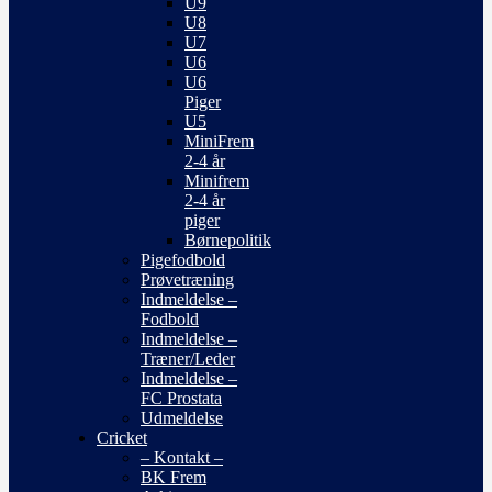
U9
U8
U7
U6
U6
Piger
U5
MiniFrem
2-4 år
Minifrem
2-4 år
piger
Børnepolitik
Pigefodbold
Prøvetræning
Indmeldelse –
Fodbold
Indmeldelse –
Træner/Leder
Indmeldelse –
FC Prostata
Udmeldelse
Cricket
– Kontakt –
BK Frem