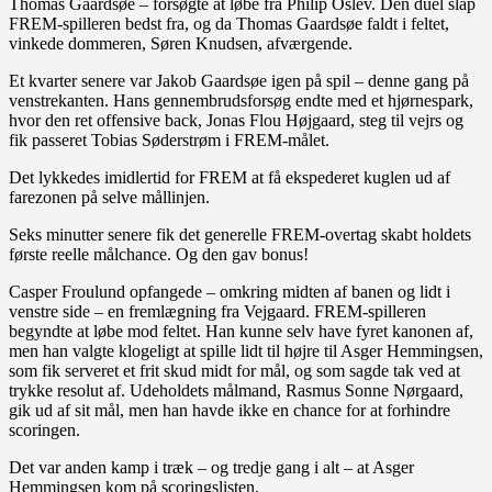
Thomas Gaardsøe – forsøgte at løbe fra Philip Oslev. Den duel slap
FREM-spilleren bedst fra, og da Thomas Gaardsøe faldt i feltet,
vinkede dommeren, Søren Knudsen, afværgende.
Et kvarter senere var Jakob Gaardsøe igen på spil – denne gang på
venstrekanten. Hans gennembrudsforsøg endte med et hjørnespark,
hvor den ret offensive back, Jonas Flou Højgaard, steg til vejrs og
fik passeret Tobias Søderstrøm i FREM-målet.
Det lykkedes imidlertid for FREM at få ekspederet kuglen ud af
farezonen på selve mållinjen.
Seks minutter senere fik det generelle FREM-overtag skabt holdets
første reelle målchance. Og den gav bonus!
Casper Froulund opfangede – omkring midten af banen og lidt i
venstre side – en fremlægning fra Vejgaard. FREM-spilleren
begyndte at løbe mod feltet. Han kunne selv have fyret kanonen af,
men han valgte klogeligt at spille lidt til højre til Asger Hemmingsen,
som fik serveret et frit skud midt for mål, og som sagde tak ved at
trykke resolut af. Udeholdets målmand, Rasmus Sonne Nørgaard,
gik ud af sit mål, men han havde ikke en chance for at forhindre
scoringen.
Det var anden kamp i træk – og tredje gang i alt – at Asger
Hemmingsen kom på scoringslisten.