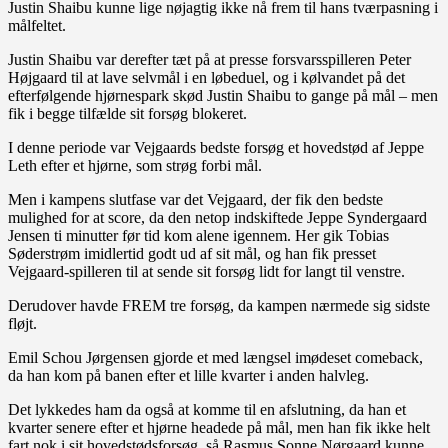
Justin Shaibu kunne lige nøjagtig ikke nå frem til hans tværpasning i
målfeltet.
Justin Shaibu var derefter tæt på at presse forsvarsspilleren Peter
Højgaard til at lave selvmål i en løbeduel, og i kølvandet på det
efterfølgende hjørnespark skød Justin Shaibu to gange på mål – men
fik i begge tilfælde sit forsøg blokeret.
I denne periode var Vejgaards bedste forsøg et hovedstød af Jeppe
Leth efter et hjørne, som strøg forbi mål.
Men i kampens slutfase var det Vejgaard, der fik den bedste
mulighed for at score, da den netop indskiftede Jeppe Syndergaard
Jensen ti minutter før tid kom alene igennem. Her gik Tobias
Søderstrøm imidlertid godt ud af sit mål, og han fik presset
Vejgaard-spilleren til at sende sit forsøg lidt for langt til venstre.
Derudover havde FREM tre forsøg, da kampen nærmede sig sidste
fløjt.
Emil Schou Jørgensen gjorde et med længsel imødeset comeback,
da han kom på banen efter et lille kvarter i anden halvleg.
Det lykkedes ham da også at komme til en afslutning, da han et
kvarter senere efter et hjørne headede på mål, men han fik ikke helt
fart nok i sit hovedstødsforsøg, så Rasmus Sonne Nørgaard kunne