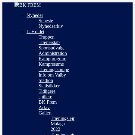
Nyheder
Seneste
Nyhedsarkiv
1. Holdet
Truppen
Trænerstab
Sportsudvalg
Administration
Kampprogram
Kampresume
Træningskampe
Info om Valby
Stadion
Statistikker
Tidligere
spillere
BK Frem
Arkiv
Galleri
Træningslejr
Malaga
2022
Træningslejr