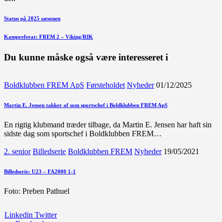
Indlægsnavigation
Forrige
Status på 2025 sæsonen
indlæg
Næste
Kampreferat: FREM 2 – Viking/RIK
indlæg
Du kunne måske også være interesseret i
Boldklubben FREM ApS
Førsteholdet
Nyheder
01/12/2025
Martin E. Jensen takker af som sportschef i Boldklubben FREM ApS
En rigtig klubmand træder tilbage, da Martin E. Jensen har haft sin
sidste dag som sportschef i Boldklubben FREM…
2. senior
Billedserie
Boldklubben FREM
Nyheder
19/05/2021
Billedserie: U23 – FA2000 1-1
Foto: Preben Pathuel
Linkedin
Twitter