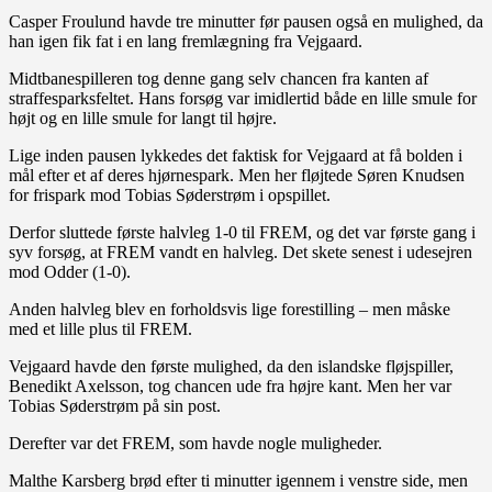
Casper Froulund havde tre minutter før pausen også en mulighed, da
han igen fik fat i en lang fremlægning fra Vejgaard.
Midtbanespilleren tog denne gang selv chancen fra kanten af
straffesparksfeltet. Hans forsøg var imidlertid både en lille smule for
højt og en lille smule for langt til højre.
Lige inden pausen lykkedes det faktisk for Vejgaard at få bolden i
mål efter et af deres hjørnespark. Men her fløjtede Søren Knudsen
for frispark mod Tobias Søderstrøm i opspillet.
Derfor sluttede første halvleg 1-0 til FREM, og det var første gang i
syv forsøg, at FREM vandt en halvleg. Det skete senest i udesejren
mod Odder (1-0).
Anden halvleg blev en forholdsvis lige forestilling – men måske
med et lille plus til FREM.
Vejgaard havde den første mulighed, da den islandske fløjspiller,
Benedikt Axelsson, tog chancen ude fra højre kant. Men her var
Tobias Søderstrøm på sin post.
Derefter var det FREM, som havde nogle muligheder.
Malthe Karsberg brød efter ti minutter igennem i venstre side, men