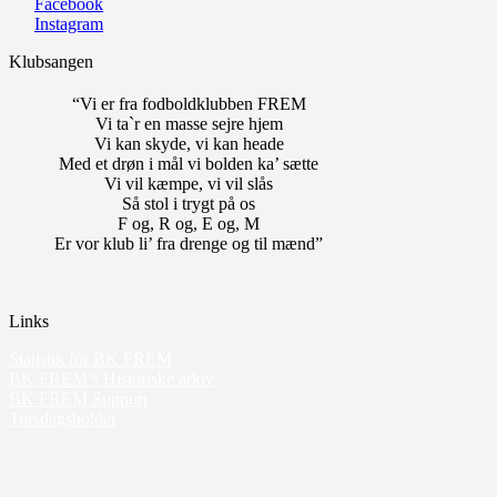
Facebook
Instagram
Klubsangen
“Vi er fra fodboldklubben FREM
Vi ta`r en masse sejre hjem
Vi kan skyde, vi kan heade
Med et drøn i mål vi bolden ka’ sætte
Vi vil kæmpe, vi vil slås
Så stol i trygt på os
F og, R og, E og, M
Er vor klub li’ fra drenge og til mænd”
Links
Statistik for BK FREM
BK FREM’s Historiske arkiv
BK FREM Support
Torsdagsholdet