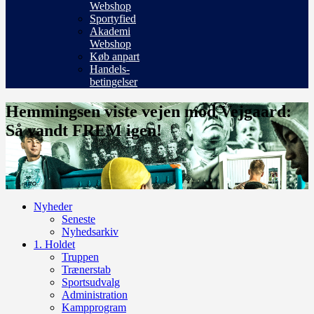
Webshop
Sportyfied
Akademi
Webshop
Køb anpart
Handels-
betingelser
Hemmingsen viste vejen mod Vejgaard:
Så vandt FREM igen!
Nyheder
Seneste
Nyhedsarkiv
1. Holdet
Truppen
Trænerstab
Sportsudvalg
Administration
Kampprogram