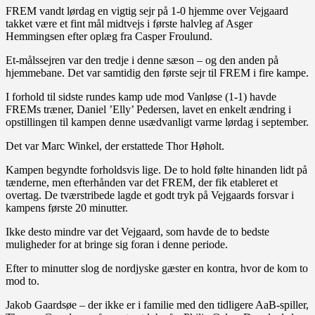
FREM vandt lørdag en vigtig sejr på 1-0 hjemme over Vejgaard
takket være et fint mål midtvejs i første halvleg af Asger
Hemmingsen efter oplæg fra Casper Froulund.
Et-målssejren var den tredje i denne sæson – og den anden på
hjemmebane. Det var samtidig den første sejr til FREM i fire kampe.
I forhold til sidste rundes kamp ude mod Vanløse (1-1) havde
FREMs træner, Daniel ’Elly’ Pedersen, lavet en enkelt ændring i
opstillingen til kampen denne usædvanligt varme lørdag i september.
Det var Marc Winkel, der erstattede Thor Høholt.
Kampen begyndte forholdsvis lige. De to hold følte hinanden lidt på
tænderne, men efterhånden var det FREM, der fik etableret et
overtag. De tværstribede lagde et godt tryk på Vejgaards forsvar i
kampens første 20 minutter.
Ikke desto mindre var det Vejgaard, som havde de to bedste
muligheder for at bringe sig foran i denne periode.
Efter to minutter slog de nordjyske gæster en kontra, hvor de kom to
mod to.
Jakob Gaardsøe – der ikke er i familie med den tidligere AaB-spiller,