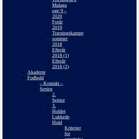
Malaga
uge 9 –
2020
Forår
2019
Træningskampe
sommer
2018
Efterår
2018 (1)
Efterår
2018 (2)
Akademi
Fodbold
– Kontakt –
Senior
2.
Senior
3.
Holdet
Lukkede
Hold
Kriterier
for