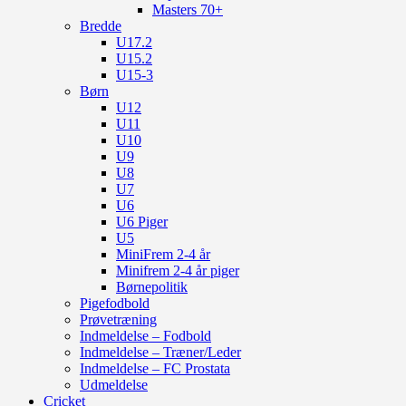
Masters 70+
Bredde
U17.2
U15.2
U15-3
Børn
U12
U11
U10
U9
U8
U7
U6
U6 Piger
U5
MiniFrem 2-4 år
Minifrem 2-4 år piger
Børnepolitik
Pigefodbold
Prøvetræning
Indmeldelse – Fodbold
Indmeldelse – Træner/Leder
Indmeldelse – FC Prostata
Udmeldelse
Cricket