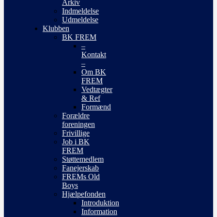
Arkiv
Indmeldelse
Udmeldelse
Klubben
BK FREM
–
Kontakt
–
Om BK
FREM
Vedtægter
& Ref
Formænd
Forældre
foreningen
Frivillige
Job i BK
FREM
Støttemedlem
Fanejerskab
FREMs Old
Boys
Hjælpefonden
Introduktion
Information