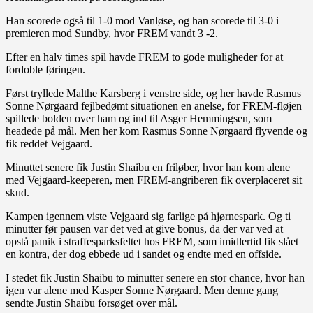
Han scorede også til 1-0 mod Vanløse, og han scorede til 3-0 i
premieren mod Sundby, hvor FREM vandt 3 -2.
Efter en halv times spil havde FREM to gode muligheder for at
fordoble føringen.
Først tryllede Malthe Karsberg i venstre side, og her havde Rasmus
Sonne Nørgaard fejlbedømt situationen en anelse, for FREM-fløjen
spillede bolden over ham og ind til Asger Hemmingsen, som
headede på mål. Men her kom Rasmus Sonne Nørgaard flyvende og
fik reddet Vejgaard.
Minuttet senere fik Justin Shaibu en friløber, hvor han kom alene
med Vejgaard-keeperen, men FREM-angriberen fik overplaceret sit
skud.
Kampen igennem viste Vejgaard sig farlige på hjørnespark. Og ti
minutter før pausen var det ved at give bonus, da der var ved at
opstå panik i straffesparksfeltet hos FREM, som imidlertid fik slået
en kontra, der dog ebbede ud i sandet og endte med en offside.
I stedet fik Justin Shaibu to minutter senere en stor chance, hvor han
igen var alene med Kasper Sonne Nørgaard. Men denne gang
sendte Justin Shaibu forsøget over mål.