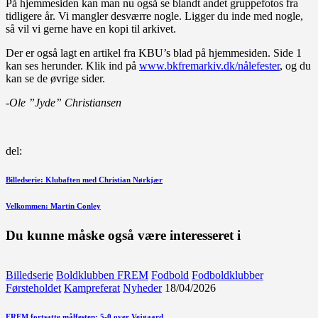
På hjemmesiden kan man nu også se blandt andet gruppefotos fra
tidligere år. Vi mangler desværre nogle. Ligger du inde med nogle,
så vil vi gerne have en kopi til arkivet.
Der er også lagt en artikel fra KBU’s blad på hjemmesiden. Side 1
kan ses herunder. Klik ind på
www.bkfremarkiv.dk/nålefester
, og du
kan se de øvrige sider.
-Ole ”Jyde” Christiansen
del:
Indlægsnavigation
Forrige
Billedserie: Klubaften med Christian Nørkjær
indlæg
Næste
Velkommen: Martin Conley
indlæg
Du kunne måske også være interesseret i
Billedserie
Boldklubben FREM
Fodbold
Fodboldklubber
Førsteholdet
Kampreferat
Nyheder
18/04/2026
FREM fortsatte målfesten: 5-0 over Vejgaard