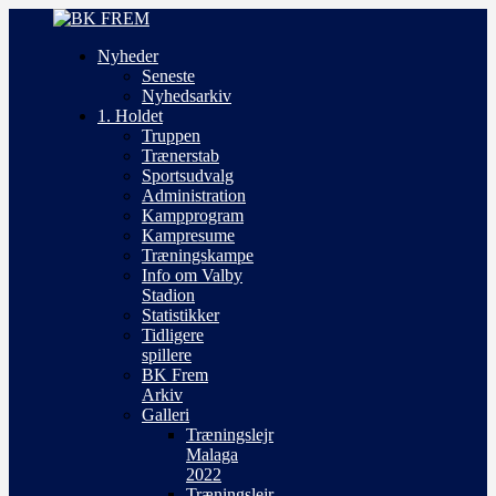
Nyheder
Seneste
Nyhedsarkiv
1. Holdet
Truppen
Trænerstab
Sportsudvalg
Administration
Kampprogram
Kampresume
Træningskampe
Info om Valby
Stadion
Statistikker
Tidligere
spillere
BK Frem
Arkiv
Galleri
Træningslejr
Malaga
2022
Træningslejr