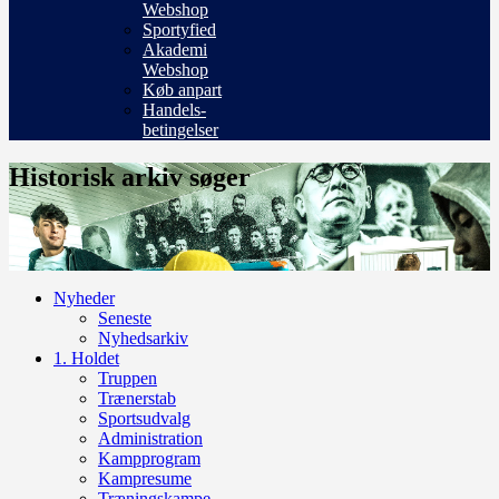
Webshop
Sportyfied
Akademi
Webshop
Køb anpart
Handels-
betingelser
Historisk arkiv søger
Nyheder
Seneste
Nyhedsarkiv
1. Holdet
Truppen
Trænerstab
Sportsudvalg
Administration
Kampprogram
Kampresume
Træningskampe