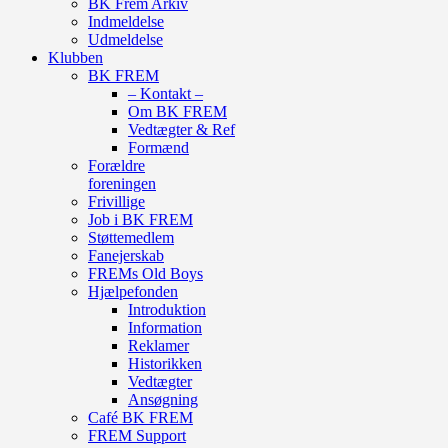
BK Frem Arkiv
Indmeldelse
Udmeldelse
Klubben
BK FREM
– Kontakt –
Om BK FREM
Vedtægter & Ref
Formænd
Forældre
foreningen
Frivillige
Job i BK FREM
Støttemedlem
Fanejerskab
FREMs Old Boys
Hjælpefonden
Introduktion
Information
Reklamer
Historikken
Vedtægter
Ansøgning
Café BK FREM
FREM Support