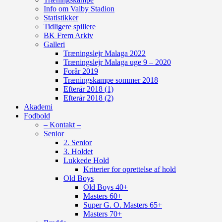
Info om Valby Stadion
Statistikker
Tidligere spillere
BK Frem Arkiv
Galleri
Træningslejr Malaga 2022
Træningslejr Malaga uge 9 – 2020
Forår 2019
Træningskampe sommer 2018
Efterår 2018 (1)
Efterår 2018 (2)
Akademi
Fodbold
– Kontakt –
Senior
2. Senior
3. Holdet
Lukkede Hold
Kriterier for oprettelse af hold
Old Boys
Old Boys 40+
Masters 60+
Super G. O. Masters 65+
Masters 70+