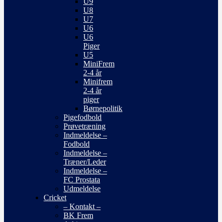
U9
U8
U7
U6
U6
Piger
U5
MiniFrem
2-4 år
Minifrem
2-4 år
piger
Børnepolitik
Pigefodbold
Prøvetræning
Indmeldelse –
Fodbold
Indmeldelse –
Træner/Leder
Indmeldelse –
FC Prostata
Udmeldelse
Cricket
– Kontakt –
BK Frem