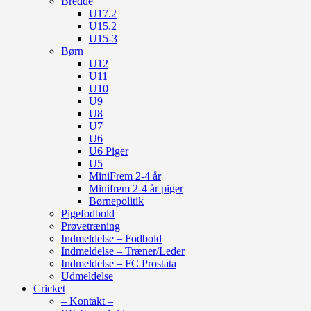
Bredde
U17.2
U15.2
U15-3
Børn
U12
U11
U10
U9
U8
U7
U6
U6 Piger
U5
MiniFrem 2-4 år
Minifrem 2-4 år piger
Børnepolitik
Pigefodbold
Prøvetræning
Indmeldelse – Fodbold
Indmeldelse – Træner/Leder
Indmeldelse – FC Prostata
Udmeldelse
Cricket
– Kontakt –