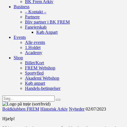
BK Frem Arkiv
Business
– Kontakt –
Partnere
Bliv partner i BK FREM
Fanejerskab
Køb Anpart
Events
Alle events
1.Holdet
Academy
Shop
Billet/Kort
FREM Webshop
Sportyfied
Akademi Webshop
Køb anpart
Handels-betingelser
Boldklubben FREM
Historisk Arkiv
Nyheder
02/07/2023
Hjælp!