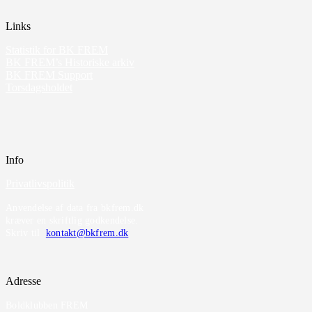
Links
Statistik for BK FREM
BK FREM’s Historiske arkiv
BK FREM Support
Torsdagsholdet
Info
Privatlivspolitik
Anvendelse af data fra bkfrem.dk
kræver en skriftlig godkendelse.
Skriv til
kontakt@bkfrem.dk
Adresse
Boldklubben FREM