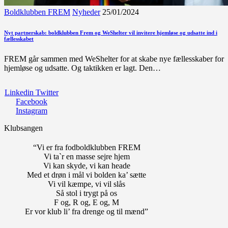
Boldklubben FREM
Nyheder
25/01/2024
Nyt partnerskab: boldklubben Frem og WeShelter vil invitere hjemløse og udsatte ind i
fællesskabet
FREM går sammen med WeShelter for at skabe nye fællesskaber for
hjemløse og udsatte. Og taktikken er lagt. Den…
Linkedin
Twitter
Facebook
Instagram
Klubsangen
“Vi er fra fodboldklubben FREM
Vi ta`r en masse sejre hjem
Vi kan skyde, vi kan heade
Med et drøn i mål vi bolden ka’ sætte
Vi vil kæmpe, vi vil slås
Så stol i trygt på os
F og, R og, E og, M
Er vor klub li’ fra drenge og til mænd”