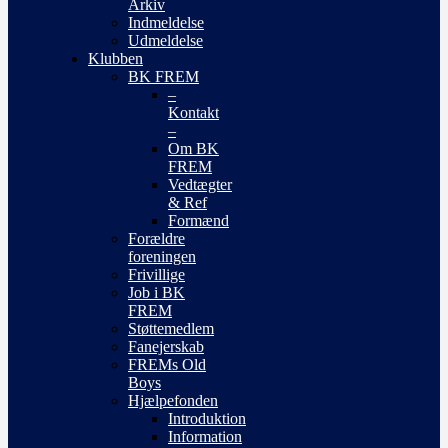
Arkiv
Indmeldelse
Udmeldelse
Klubben
BK FREM
–
Kontakt
–
Om BK
FREM
Vedtægter
& Ref
Formænd
Forældre
foreningen
Frivillige
Job i BK
FREM
Støttemedlem
Fanejerskab
FREMs Old
Boys
Hjælpefonden
Introduktion
Information