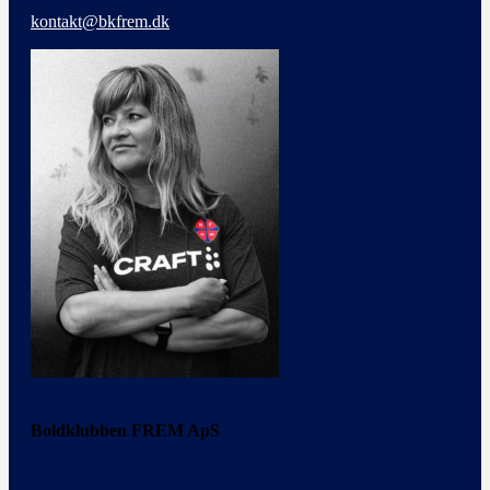
kontakt@bkfrem.dk
Boldklubben FREM ApS