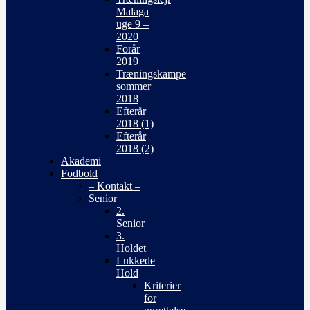
Malaga
uge 9 –
2020
Forår
2019
Træningskampe
sommer
2018
Efterår
2018 (1)
Efterår
2018 (2)
Akademi
Fodbold
– Kontakt –
Senior
2.
Senior
3.
Holdet
Lukkede
Hold
Kriterier
for