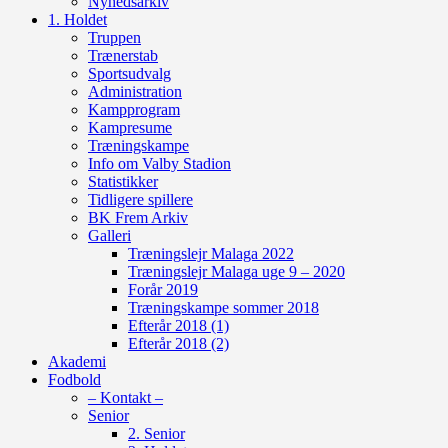
Nyhedsarkiv
1. Holdet
Truppen
Trænerstab
Sportsudvalg
Administration
Kampprogram
Kampresume
Træningskampe
Info om Valby Stadion
Statistikker
Tidligere spillere
BK Frem Arkiv
Galleri
Træningslejr Malaga 2022
Træningslejr Malaga uge 9 – 2020
Forår 2019
Træningskampe sommer 2018
Efterår 2018 (1)
Efterår 2018 (2)
Akademi
Fodbold
– Kontakt –
Senior
2. Senior