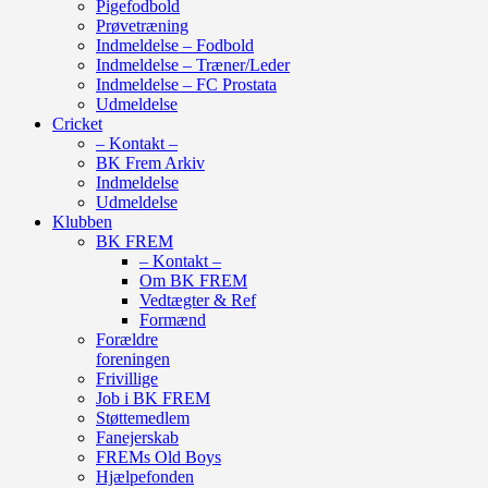
Pigefodbold
Prøvetræning
Indmeldelse – Fodbold
Indmeldelse – Træner/Leder
Indmeldelse – FC Prostata
Udmeldelse
Cricket
– Kontakt –
BK Frem Arkiv
Indmeldelse
Udmeldelse
Klubben
BK FREM
– Kontakt –
Om BK FREM
Vedtægter & Ref
Formænd
Forældre
foreningen
Frivillige
Job i BK FREM
Støttemedlem
Fanejerskab
FREMs Old Boys
Hjælpefonden