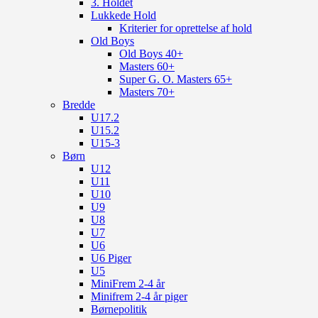
3. Holdet
Lukkede Hold
Kriterier for oprettelse af hold
Old Boys
Old Boys 40+
Masters 60+
Super G. O. Masters 65+
Masters 70+
Bredde
U17.2
U15.2
U15-3
Børn
U12
U11
U10
U9
U8
U7
U6
U6 Piger
U5
MiniFrem 2-4 år
Minifrem 2-4 år piger
Børnepolitik