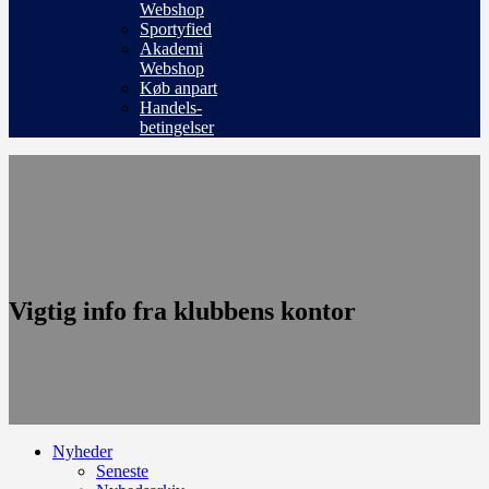
Webshop
Sportyfied
Akademi
Webshop
Køb anpart
Handels-
betingelser
Vigtig info fra klubbens kontor
Nyheder
Seneste