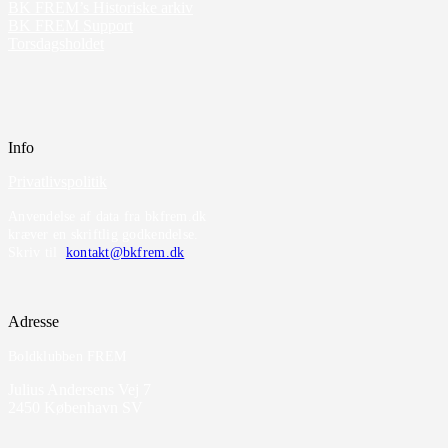
BK FREM’s Historiske arkiv
BK FREM Support
Torsdagsholdet
Info
Privatlivspolitik
Anvendelse af data fra bkfrem.dk
kræver en skriftlig godkendelse.
Skriv til
kontakt@bkfrem.dk
Adresse
Boldklubben FREM
Julius Andersens Vej 7
2450 København SV