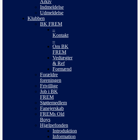
Arkiv
Indmeldelse
Udmeldelse
Klubben
BK FREM
–
Kontakt
–
Om BK
FREM
Vedtægter
& Ref
Formænd
Forældre
foreningen
Frivillige
Job i BK
FREM
Støttemedlem
Fanejerskab
FREMs Old
Boys
Hjælpefonden
Introduktion
Information