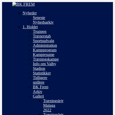
Nyheder
Seneste
Nyhedsarkiv
1. Holdet
Truppen
Trænerstab
Sportsudvalg
Administration
Kampprogram
Kampresume
Træningskampe
Info om Valby
Stadion
Statistikker
Tidligere
spillere
BK Frem
Arkiv
Galleri
Træningslejr
Malaga
2022
Træningslejr