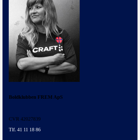
Boldklubben FREM ApS
CVR 42027839
Tlf. 41 11 18 86