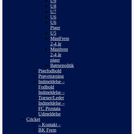
U9
U8
U7
U6
U6
Piger
U5
MiniFrem
2-4 år
Minifrem
2-4 år
piger
Børnepolitik
Pigefodbold
Prøvetræning
Indmeldelse –
Fodbold
Indmeldelse –
Træner/Leder
Indmeldelse –
FC Prostata
Udmeldelse
Cricket
– Kontakt –
BK Frem