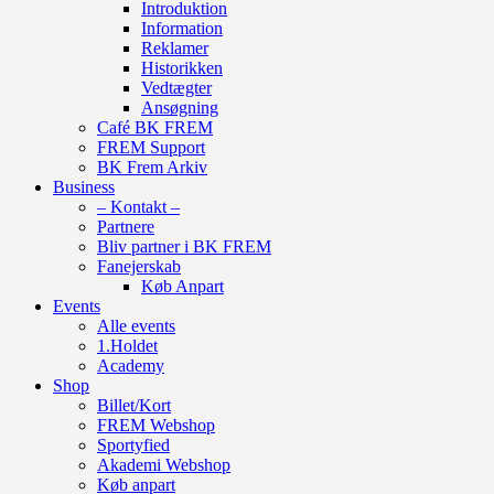
Introduktion
Information
Reklamer
Historikken
Vedtægter
Ansøgning
Café BK FREM
FREM Support
BK Frem Arkiv
Business
– Kontakt –
Partnere
Bliv partner i BK FREM
Fanejerskab
Køb Anpart
Events
Alle events
1.Holdet
Academy
Shop
Billet/Kort
FREM Webshop
Sportyfied
Akademi Webshop
Køb anpart