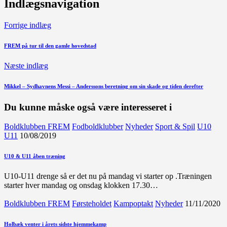
Indlægsnavigation
Forrige indlæg
FREM på tur til den gamle hovedstad
Næste indlæg
Mikkel – Sydhavnens Messi – Anderssons beretning om sin skade og tiden derefter
Du kunne måske også være interesseret i
Boldklubben FREM
Fodboldklubber
Nyheder
Sport & Spil
U10
U11
10/08/2019
U10 & U11 åben træning
U10-U11 drenge så er det nu på mandag vi starter op .Træningen
starter hver mandag og onsdag klokken 17.30…
Boldklubben FREM
Førsteholdet
Kampoptakt
Nyheder
11/11/2020
Holbæk venter i årets sidste hjemmekamp