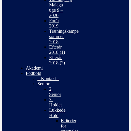
Malaga
uge 9 –
2020
Forår
2019
Træningskampe
sommer
2018
Efterår
2018 (1)
Efterår
2018 (2)
Akademi
Fodbold
– Kontakt –
Senior
2.
Senior
3.
Holdet
Lukkede
Hold
Kriterier
for