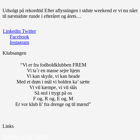
Udsolgt på rekordtid Efter aflysningen i sidste weekend er vi nu nået
til næstsidste runde i efteråret og årets…
Linkedin
Twitter
Facebook
Instagram
Klubsangen
“Vi er fra fodboldklubben FREM
Vi ta`r en masse sejre hjem
Vi kan skyde, vi kan heade
Med et drøn i mål vi bolden ka’ sætte
Vi vil kæmpe, vi vil slås
Så stol i trygt på os
F og, R og, E og, M
Er vor klub li’ fra drenge og til mænd”
Links
Statistik for BK FREM