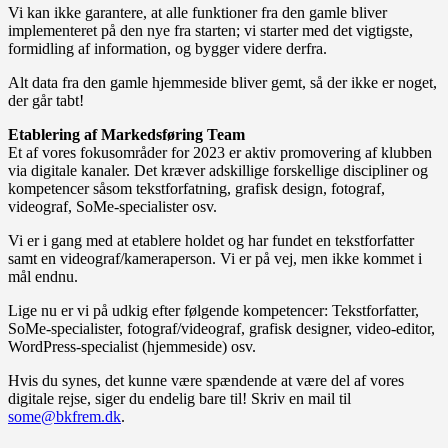
Vi kan ikke garantere, at alle funktioner fra den gamle bliver
implementeret på den nye fra starten; vi starter med det vigtigste,
formidling af information, og bygger videre derfra.
Alt data fra den gamle hjemmeside bliver gemt, så der ikke er noget,
der går tabt!
Etablering af Markedsføring Team
Et af vores fokusområder for 2023 er aktiv promovering af klubben
via digitale kanaler. Det kræver adskillige forskellige discipliner og
kompetencer såsom tekstforfatning, grafisk design, fotograf,
videograf, SoMe-specialister osv.
Vi er i gang med at etablere holdet og har fundet en tekstforfatter
samt en videograf/kameraperson. Vi er på vej, men ikke kommet i
mål endnu.
Lige nu er vi på udkig efter følgende kompetencer: Tekstforfatter,
SoMe-specialister, fotograf/videograf, grafisk designer, video-editor,
WordPress-specialist (hjemmeside) osv.
Hvis du synes, det kunne være spændende at være del af vores
digitale rejse, siger du endelig bare til! Skriv en mail til
some@bkfrem.dk
.