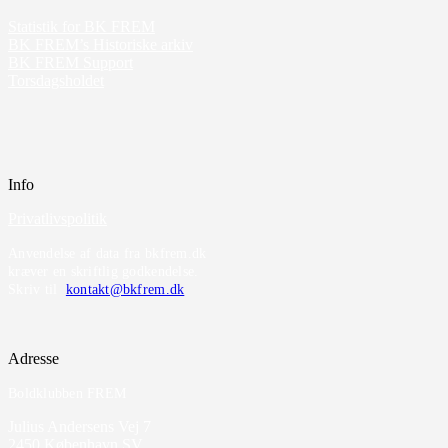
Statistik for BK FREM
BK FREM’s Historiske arkiv
BK FREM Support
Torsdagsholdet
Info
Privatlivspolitik
Anvendelse af data fra bkfrem.dk
kræver en skriftlig godkendelse.
Skriv til
kontakt@bkfrem.dk
Adresse
Boldklubben FREM
Julius Andersens Vej 7
2450 København SV