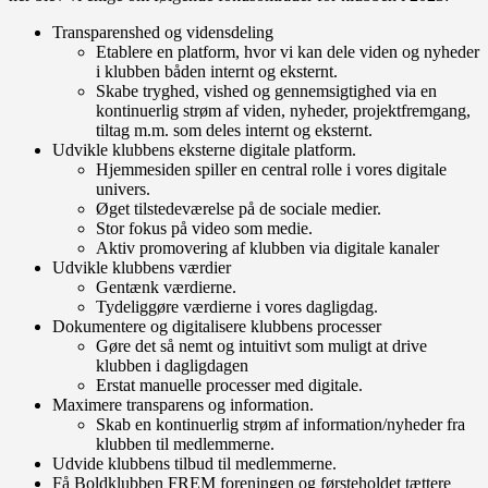
Transparenshed og vidensdeling
Etablere en platform, hvor vi kan dele viden og nyheder
i klubben båden internt og eksternt.
Skabe tryghed, vished og gennemsigtighed via en
kontinuerlig strøm af viden, nyheder, projektfremgang,
tiltag m.m. som deles internt og eksternt.
Udvikle klubbens eksterne digitale platform.
Hjemmesiden spiller en central rolle i vores digitale
univers.
Øget tilstedeværelse på de sociale medier.
Stor fokus på video som medie.
Aktiv promovering af klubben via digitale kanaler
Udvikle klubbens værdier
Gentænk værdierne.
Tydeliggøre værdierne i vores dagligdag.
Dokumentere og digitalisere klubbens processer
Gøre det så nemt og intuitivt som muligt at drive
klubben i dagligdagen
Erstat manuelle processer med digitale.
Maximere transparens og information.
Skab en kontinuerlig strøm af information/nyheder fra
klubben til medlemmerne.
Udvide klubbens tilbud til medlemmerne.
Få Boldklubben FREM foreningen og førsteholdet tættere