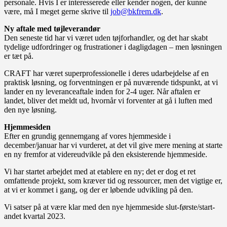
personale. Hvis I er interesserede eller kender nogen, der kunne
være, må I meget gerne skrive til
job@bkfrem.dk
.
Ny aftale med tøjleverandør
Den seneste tid har vi været uden tøjforhandler, og det har skabt
tydelige udfordringer og frustrationer i dagligdagen – men løsningen
er tæt på.
CRAFT har været superprofessionelle i deres udarbejdelse af en
praktisk løsning, og forventningen er på nuværende tidspunkt, at vi
lander en ny leveranceaftale inden for 2-4 uger. Når aftalen er
landet, bliver det meldt ud, hvornår vi forventer at gå i luften med
den nye løsning.
Hjemmesiden
Efter en grundig gennemgang af vores hjemmeside i
december/januar har vi vurderet, at det vil give mere mening at starte
en ny fremfor at videreudvikle på den eksisterende hjemmeside.
Vi har startet arbejdet med at etablere en ny; det er dog et ret
omfattende projekt, som kræver tid og ressourcer, men det vigtige er,
at vi er kommet i gang, og der er løbende udvikling på den.
Vi satser på at være klar med den nye hjemmeside slut-første/start-
andet kvartal 2023.