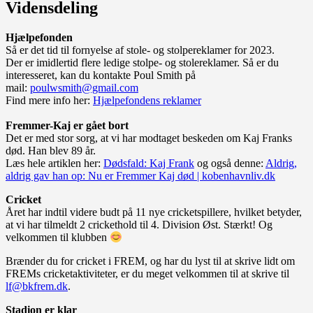
Vidensdeling
Hjælpefonden
Så er det tid til fornyelse af stole- og stolpereklamer for 2023.
Der er imidlertid flere ledige stolpe- og stolereklamer. Så er du
interesseret, kan du kontakte Poul Smith på
mail:
poulwsmith@gmail.com
Find mere info her:
Hjælpefondens reklamer
Fremmer-Kaj er gået bort
Det er med stor sorg, at vi har modtaget beskeden om Kaj Franks
død. Han blev 89 år.
Læs hele artiklen her:
Dødsfald: Kaj Frank
og også denne:
Aldrig,
aldrig gav han op: Nu er Fremmer Kaj død | kobenhavnliv.dk
Cricket
Året har indtil videre budt på 11 nye cricketspillere, hvilket betyder,
at vi har tilmeldt 2 crickethold til 4. Division Øst. Stærkt! Og
velkommen til klubben
Brænder du for cricket i FREM, og har du lyst til at skrive lidt om
FREMs cricketaktiviteter, er du meget velkommen til at skrive til
lf@bkfrem.dk
.
Stadion er klar