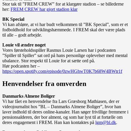
Stor tak til ”FREM CREW” for at klargøre stadion – se billederne
her:
FREM CREW har gjort stadion klar
BK Special
Vi kan afsløre, at vi har budt velkommen til ”BK Special”, som er et
fodboldhold for udviklingshæmmede. I FREM skal der være plads
til alle – godt arbejde.
Louie vil ændre noget
Vores førsteholdsspiller Rasmus Louie Larsen har i podcasten
”Spiller til Spiller” sat ord på hans personlige oplevelser med mental
ubalance. Stor respekt til Louie for at sætte ord på.
Hør podcasten her –
https://open.spotify.com/episode/0zwHGhwT0K7b68W4BWtr1f
Henvendelser fra omverden
Danmarks Almene Boliger
Vi har fået en henvendelse fra Lars Græsborg Mathiasen, der er
videojournalist hos ”BL – Danmarks Almene Boliger”, hvor han
laver indhold til deres online-kanaler. Han søger frivillige fremmere i
pensionsalderen, der bor alment, og som har lyst til at fortælle om
deres engagement i FREM. Han kan kontaktes på
lgm@bl.dk
.