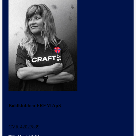
Boldklubben FREM ApS
CVR 42027839