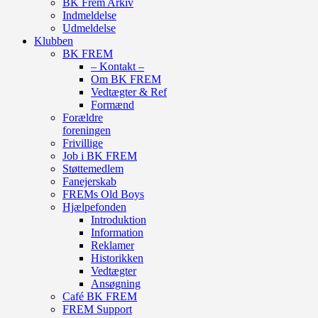
BK Frem Arkiv
Indmeldelse
Udmeldelse
Klubben
BK FREM
– Kontakt –
Om BK FREM
Vedtægter & Ref
Formænd
Forældre
foreningen
Frivillige
Job i BK FREM
Støttemedlem
Fanejerskab
FREMs Old Boys
Hjælpefonden
Introduktion
Information
Reklamer
Historikken
Vedtægter
Ansøgning
Café BK FREM
FREM Support