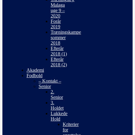
Malaga
uge 9 –
2020
Forår
2019
Træningskampe
sommer
2018
Efterår
2018 (1)
Efterår
2018 (2)
Akademi
Fodbold
– Kontakt –
Senior
2.
Senior
3.
Holdet
Lukkede
Hold
Kriterier
for