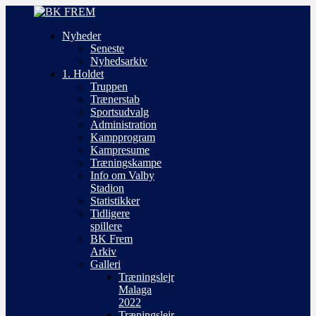
Nyheder
Seneste
Nyhedsarkiv
1. Holdet
Truppen
Trænerstab
Sportsudvalg
Administration
Kampprogram
Kampresume
Træningskampe
Info om Valby
Stadion
Statistikker
Tidligere
spillere
BK Frem
Arkiv
Galleri
Træningslejr
Malaga
2022
Træningslejr