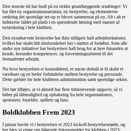
Den seneste tid har budt på en række grundlæggende ændringer: Vi
har fået ny organisationsstruktur, ny bestyrelse, og elementerne
omkring det sportslige set-up er blevet sammensat på ny. Alt i alt er
brikkerne faldet på plads i en spændende løsning med masser af
nytænkning i hele klubben.
Den nyudnævnte bestyrelse har ikke tidligere haft arbejdsrelationer,
hvilket har skabt lidt misforståelser her i starten af forløbet. Som alle
andre nye initiativer har bestyrelsen haft brug for at lære hinanden at
kende, herunder kompetencer, og forventningsafstemt til det
fremadrettet arbejde.
Nu hvor bestyrelsen er konsolideret, er næste delmål at få skabt et
værdisæt og en bedre forbindelse mellem bestyrelse og personale.
Dette gælder for hele klubbens administration samt sportslige sektor.
Det bør tilføjes, at vi aktuelt har flere tidskrævende opgaver, så vi
håber på tålmodighed og opbakning fra hele organisationen,
sponsorer, forældre, spillere og fans.
Boldklubben Frem 2023
I januar havde vi i bestyrelsen et 2023 kickoff-bestyrelsesmøde, og
her blev vi enige om følgende fokusområder for klubben i 2023: