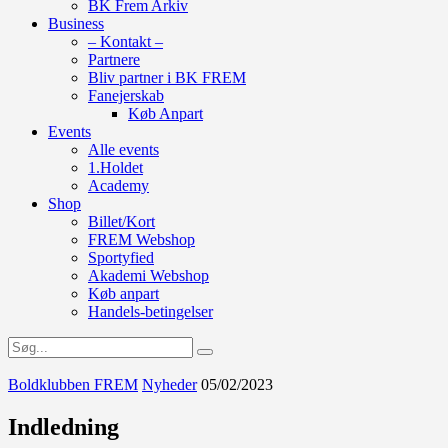
BK Frem Arkiv
Business
– Kontakt –
Partnere
Bliv partner i BK FREM
Fanejerskab
Køb Anpart
Events
Alle events
1.Holdet
Academy
Shop
Billet/Kort
FREM Webshop
Sportyfied
Akademi Webshop
Køb anpart
Handels-betingelser
Boldklubben FREM
Nyheder
05/02/2023
Indledning