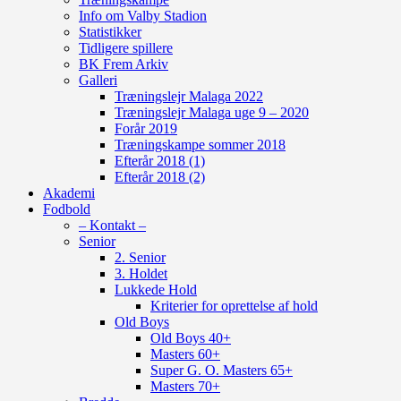
Info om Valby Stadion
Statistikker
Tidligere spillere
BK Frem Arkiv
Galleri
Træningslejr Malaga 2022
Træningslejr Malaga uge 9 – 2020
Forår 2019
Træningskampe sommer 2018
Efterår 2018 (1)
Efterår 2018 (2)
Akademi
Fodbold
– Kontakt –
Senior
2. Senior
3. Holdet
Lukkede Hold
Kriterier for oprettelse af hold
Old Boys
Old Boys 40+
Masters 60+
Super G. O. Masters 65+
Masters 70+