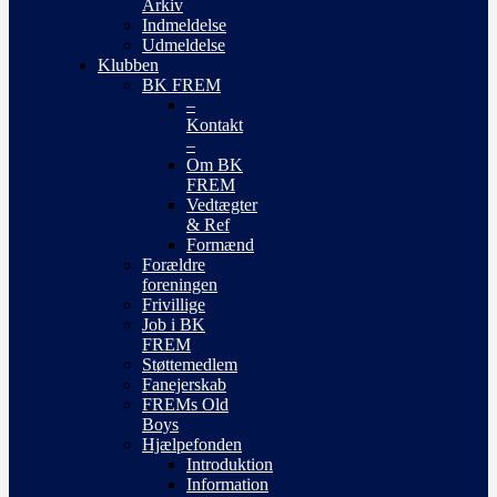
Arkiv
Indmeldelse
Udmeldelse
Klubben
BK FREM
–
Kontakt
–
Om BK
FREM
Vedtægter
& Ref
Formænd
Forældre
foreningen
Frivillige
Job i BK
FREM
Støttemedlem
Fanejerskab
FREMs Old
Boys
Hjælpefonden
Introduktion
Information