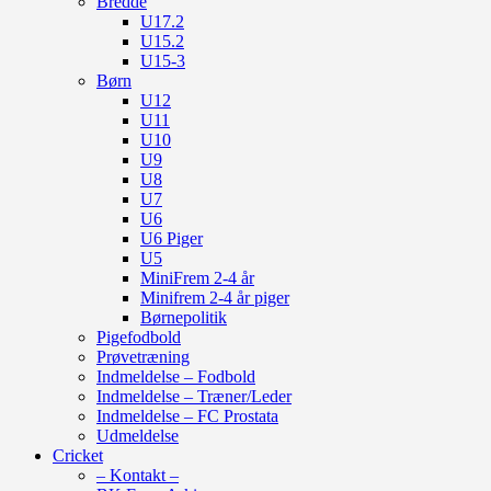
Bredde
U17.2
U15.2
U15-3
Børn
U12
U11
U10
U9
U8
U7
U6
U6 Piger
U5
MiniFrem 2-4 år
Minifrem 2-4 år piger
Børnepolitik
Pigefodbold
Prøvetræning
Indmeldelse – Fodbold
Indmeldelse – Træner/Leder
Indmeldelse – FC Prostata
Udmeldelse
Cricket
– Kontakt –