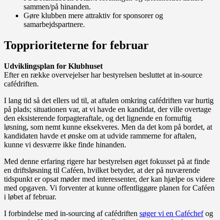
sammen/på hinanden.
Gøre klubben mere attraktiv for sponsorer og
samarbejdspartnere.
Topprioriteterne for februar
Udviklingsplan for Klubhuset
Efter en række overvejelser har bestyrelsen besluttet at in-source
cafédriften.
I lang tid så det ellers ud til, at aftalen omkring cafédriften var hurtig
på plads; situationen var, at vi havde en kandidat, der ville overtage
den eksisterende forpagteraftale, og det lignende en fornuftig
løsning, som nemt kunne eksekveres. Men da det kom på bordet, at
kandidaten havde et ønske om at udvide rammerne for aftalen,
kunne vi desværre ikke finde hinanden.
Med denne erfaring rigere har bestyrelsen øget fokusset på at finde
en driftsløsning til Caféen, hvilket betyder, at der på nuværende
tidspunkt er opsat møder med interessenter, der kan hjælpe os videre
med opgaven. Vi forventer at kunne offentliggøre planen for Caféen
i løbet af februar.
I forbindelse med in-sourcing af cafédriften
søger vi en Caféchef
og