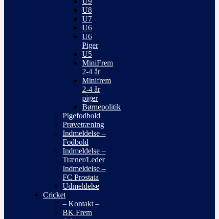
U9
U8
U7
U6
U6
Piger
U5
MiniFrem
2-4 år
Minifrem
2-4 år
piger
Børnepolitik
Pigefodbold
Prøvetræning
Indmeldelse –
Fodbold
Indmeldelse –
Træner/Leder
Indmeldelse –
FC Prostata
Udmeldelse
Cricket
– Kontakt –
BK Frem