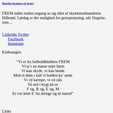
Slagelse kommer på besøg
FREM måtte endnu engang se sig slået af skrækmodstanderen
Hillerød. Lørdag er der mulighed for genoprejsning, når Slagelse,
som…
Linkedin
Twitter
Facebook
Instagram
Klubsangen
“Vi er fra fodboldklubben FREM
Vi ta`r en masse sejre hjem
Vi kan skyde, vi kan heade
Med et drøn i mål vi bolden ka’ sætte
Vi vil kæmpe, vi vil slås
Så stol i trygt på os
F og, R og, E og, M
Er vor klub li’ fra drenge og til mænd”
Links