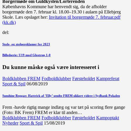
Borgermøde om Guldkysten/Lorterenden
Københavns Kommune har henvendt sig, da de afholder
borgermøde den 7. februar kl. 18.00–19.30 i aulaen på Ellebjerg
Skole. Læs opslaget her:
Invitation til borgermøde 7. februar.pdf
(kk.dk)
del:
Indlægsnavigation
Forrige
Stole- og stolpereklamer for 2023
indlæg
Næste
Billedserie: U19 mod Glostrup 1-0
indlæg
Du kunne måske også være interesseret i
Boldklubben FREM
Fodboldklubber
Førsteholdet
Kampreferat
Sport & Spil
06/08/2019
Sunshine Reggae: Hattrick af ’Elly’ sendte FREM sikkert videre i Sydbank Pokalen
Frem -havde rigtig mange indlæg og var tæt på scoring flere gange
(Foto: BK Frem) FREM er klar til anden…
Boldklubben FREM
Fodboldklubber
Førsteholdet
Kampoptakt
Nyheder
Sport & Spil
15/08/2019