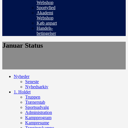
Webshop
Sportyfied
Akademi
Webshop
Køb anpart
Handels-
betingelser
Januar Status
Nyheder
Seneste
Nyhedsarkiv
1. Holdet
Truppen
Trænerstab
Sportsudvalg
Administration
Kampprogram
Kampresume
Træningskampe