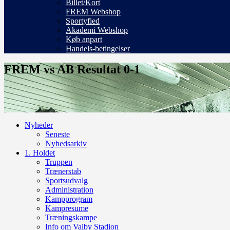
Billet/Kort
FREM Webshop
Sportyfied
Akademi Webshop
Køb anpart
Handels-betingelser
FREM vs AB Resultat 0-1
Nyheder
Seneste
Nyhedsarkiv
1. Holdet
Truppen
Trænerstab
Sportsudvalg
Administration
Kampprogram
Kampresume
Træningskampe
Info om Valby Stadion