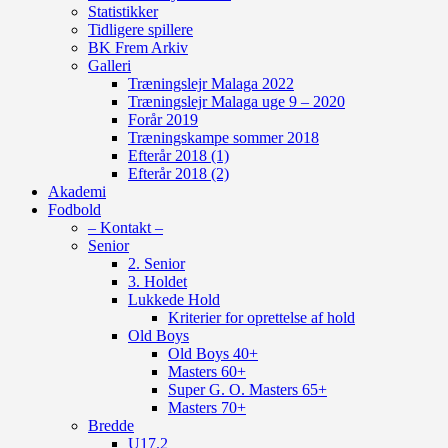
Statistikker
Tidligere spillere
BK Frem Arkiv
Galleri
Træningslejr Malaga 2022
Træningslejr Malaga uge 9 – 2020
Forår 2019
Træningskampe sommer 2018
Efterår 2018 (1)
Efterår 2018 (2)
Akademi
Fodbold
– Kontakt –
Senior
2. Senior
3. Holdet
Lukkede Hold
Kriterier for oprettelse af hold
Old Boys
Old Boys 40+
Masters 60+
Super G. O. Masters 65+
Masters 70+
Bredde
U17.2