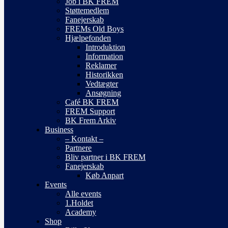
Job i BK FREM
Støttemedlem
Fanejerskab
FREMs Old Boys
Hjælpefonden
Introduktion
Information
Reklamer
Historikken
Vedtægter
Ansøgning
Café BK FREM
FREM Support
BK Frem Arkiv
Business
– Kontakt –
Partnere
Bliv partner i BK FREM
Fanejerskab
Køb Anpart
Events
Alle events
1.Holdet
Academy
Shop