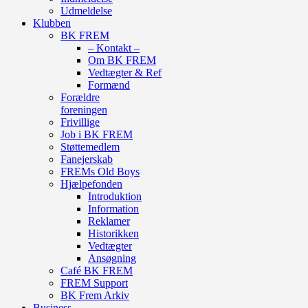
Udmeldelse
Klubben
BK FREM
– Kontakt –
Om BK FREM
Vedtægter & Ref
Formænd
Forældre
foreningen
Frivillige
Job i BK FREM
Støttemedlem
Fanejerskab
FREMs Old Boys
Hjælpefonden
Introduktion
Information
Reklamer
Historikken
Vedtægter
Ansøgning
Café BK FREM
FREM Support
BK Frem Arkiv
Business