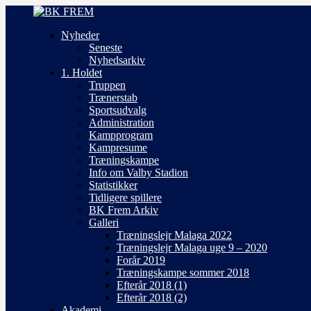
Nyheder
Seneste
Nyhedsarkiv
1. Holdet
Truppen
Trænerstab
Sportsudvalg
Administration
Kampprogram
Kampresume
Træningskampe
Info om Valby Stadion
Statistikker
Tidligere spillere
BK Frem Arkiv
Galleri
Træningslejr Malaga 2022
Træningslejr Malaga uge 9 – 2020
Forår 2019
Træningskampe sommer 2018
Efterår 2018 (1)
Efterår 2018 (2)
Akademi