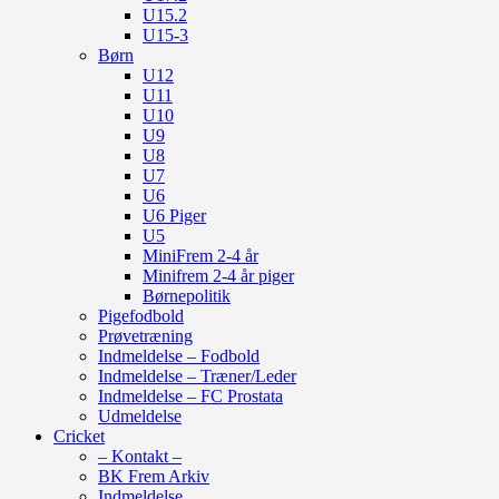
U15.2
U15-3
Børn
U12
U11
U10
U9
U8
U7
U6
U6 Piger
U5
MiniFrem 2-4 år
Minifrem 2-4 år piger
Børnepolitik
Pigefodbold
Prøvetræning
Indmeldelse – Fodbold
Indmeldelse – Træner/Leder
Indmeldelse – FC Prostata
Udmeldelse
Cricket
– Kontakt –
BK Frem Arkiv
Indmeldelse