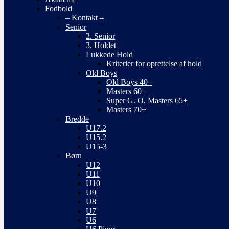
Fodbold
– Kontakt –
Senior
2. Senior
3. Holdet
Lukkede Hold
Kriterier for oprettelse af hold
Old Boys
Old Boys 40+
Masters 60+
Super G. O. Masters 65+
Masters 70+
Bredde
U17.2
U15.2
U15-3
Børn
U12
U11
U10
U9
U8
U7
U6