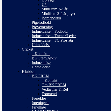
U6 Piger
U5
MiniFrem 2-4 år
Minifrem 2-4 år piger
Børnepolitik
Pigefodbold
Prøvetræning
Indmeldelse – Fodbold
Indmeldelse – Træner/Leder
Indmeldelse – FC Prostata
Udmeldelse
Cricket
– Kontakt –
BK Frem Arkiv
Indmeldelse
Udmeldelse
Klubben
BK FREM
– Kontakt –
Om BK FREM
Vedtægter & Ref
Formænd
Forældre
foreningen
Frivillige