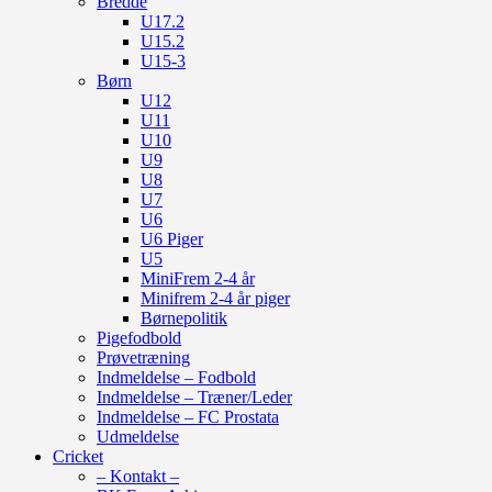
Bredde
U17.2
U15.2
U15-3
Børn
U12
U11
U10
U9
U8
U7
U6
U6 Piger
U5
MiniFrem 2-4 år
Minifrem 2-4 år piger
Børnepolitik
Pigefodbold
Prøvetræning
Indmeldelse – Fodbold
Indmeldelse – Træner/Leder
Indmeldelse – FC Prostata
Udmeldelse
Cricket
– Kontakt –