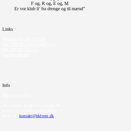
F og, R og, E og, M
Er vor klub li’ fra drenge og til mænd”
Links
Statistik for BK FREM
BK FREM’s Historiske arkiv
BK FREM Support
Torsdagsholdet
Info
Privatlivspolitik
Anvendelse af data fra bkfrem.dk
kræver en skriftlig godkendelse.
Skriv til
kontakt@bkfrem.dk