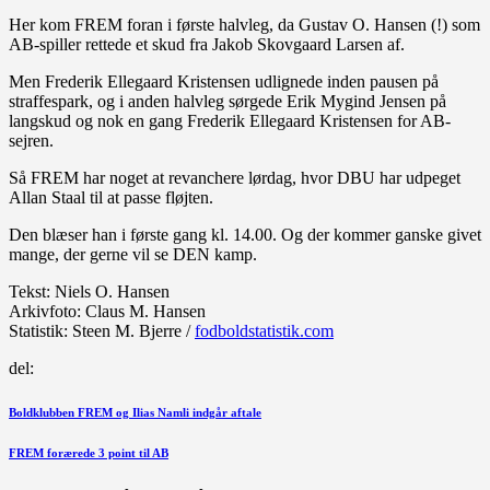
Her kom FREM foran i første halvleg, da Gustav O. Hansen (!) som
AB-spiller rettede et skud fra Jakob Skovgaard Larsen af.
Men Frederik Ellegaard Kristensen udlignede inden pausen på
straffespark, og i anden halvleg sørgede Erik Mygind Jensen på
langskud og nok en gang Frederik Ellegaard Kristensen for AB-
sejren.
Så FREM har noget at revanchere lørdag, hvor DBU har udpeget
Allan Staal til at passe fløjten.
Den blæser han i første gang kl. 14.00. Og der kommer ganske givet
mange, der gerne vil se DEN kamp.
Tekst: Niels O. Hansen
Arkivfoto: Claus M. Hansen
Statistik: Steen M. Bjerre /
fodboldstatistik.com
del:
Indlægsnavigation
Forrige
Boldklubben FREM og Ilias Namli indgår aftale
indlæg
Næste
FREM forærede 3 point til AB
indlæg