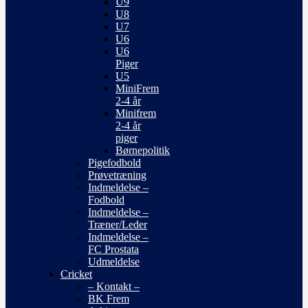
U9
U8
U7
U6
U6
Piger
U5
MiniFrem
2-4 år
Minifrem
2-4 år
piger
Børnepolitik
Pigefodbold
Prøvetræning
Indmeldelse –
Fodbold
Indmeldelse –
Træner/Leder
Indmeldelse –
FC Prostata
Udmeldelse
Cricket
– Kontakt –
BK Frem