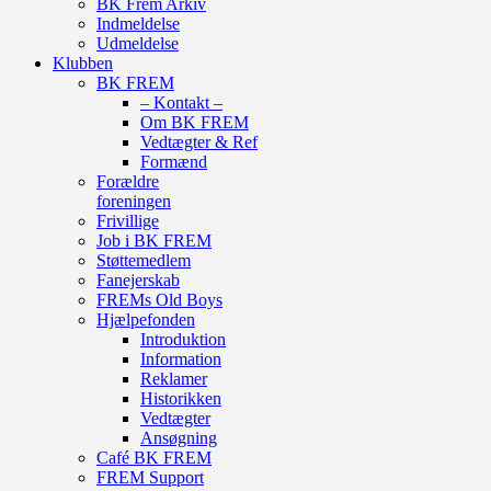
BK Frem Arkiv
Indmeldelse
Udmeldelse
Klubben
BK FREM
– Kontakt –
Om BK FREM
Vedtægter & Ref
Formænd
Forældre
foreningen
Frivillige
Job i BK FREM
Støttemedlem
Fanejerskab
FREMs Old Boys
Hjælpefonden
Introduktion
Information
Reklamer
Historikken
Vedtægter
Ansøgning
Café BK FREM
FREM Support