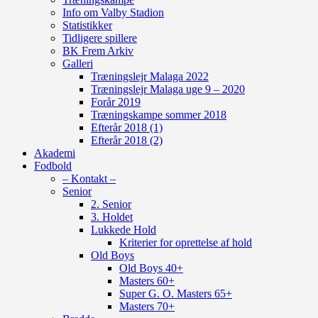
Info om Valby Stadion
Statistikker
Tidligere spillere
BK Frem Arkiv
Galleri
Træningslejr Malaga 2022
Træningslejr Malaga uge 9 – 2020
Forår 2019
Træningskampe sommer 2018
Efterår 2018 (1)
Efterår 2018 (2)
Akademi
Fodbold
– Kontakt –
Senior
2. Senior
3. Holdet
Lukkede Hold
Kriterier for oprettelse af hold
Old Boys
Old Boys 40+
Masters 60+
Super G. O. Masters 65+
Masters 70+