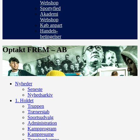
Webshop
Sportyfied
Akademi
Webshop
Køb anpart
Handels-
betingelser
Optakt FREM – AB
Nyheder
Seneste
Nyhedsarkiv
1. Holdet
Truppen
Trænerstab
Sportsudvalg
Administration
Kampprogram
Kampresume
Træningskampe