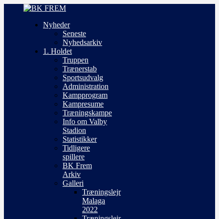
Nyheder
Seneste
Nyhedsarkiv
1. Holdet
Truppen
Trænerstab
Sportsudvalg
Administration
Kampprogram
Kampresume
Træningskampe
Info om Valby
Stadion
Statistikker
Tidligere
spillere
BK Frem
Arkiv
Galleri
Træningslejr
Malaga
2022
Træningslejr