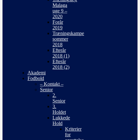
Malaga
uge 9 –
2020
Forår
2019
Træningskampe
sommer
2018
Efterår
2018 (1)
Efterår
2018 (2)
Akademi
Fodbold
– Kontakt –
Senior
2.
Senior
3.
Holdet
Lukkede
Hold
Kriterier
for