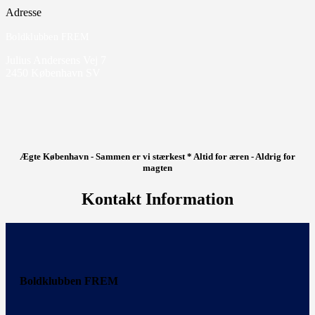
Adresse
Boldklubben FREM
Julius Andersens Vej 7
2450 København SV
Ægte København - Sammen er vi stærkest * Altid for æren - Aldrig for
magten
Kontakt Information
Boldklubben FREM