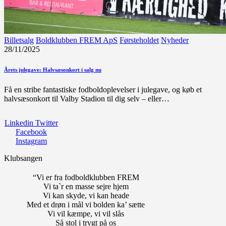
Billetsalg
Boldklubben FREM ApS
Førsteholdet
Nyheder
28/11/2025
Årets julegave: Halvsæsonkort i salg nu
Få en stribe fantastiske fodboldoplevelser i julegave, og køb et
halvsæsonkort til Valby Stadion til dig selv – eller…
Linkedin
Twitter
Facebook
Instagram
Klubsangen
“Vi er fra fodboldklubben FREM
Vi ta`r en masse sejre hjem
Vi kan skyde, vi kan heade
Med et drøn i mål vi bolden ka’ sætte
Vi vil kæmpe, vi vil slås
Så stol i trygt på os