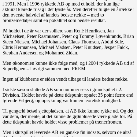
i 1991. Men i 1996 rykkede AB op med et hold, der kun lige
akkurat klarede frisag i det første år. Men derefter fulgte en årrække i
den øverste halvdel af landets bedste række – med to
bronzemedaljer samt en pokaltitel som bedste resultat.
På holdet i de år var der spillere som René Henriksen, Jan
Michaelsen, Peter Rasmussen, Peter og Tommy Løvenkrands, Brian
Steen Nielsen, Michael Johansen, Claus Thomsen, Abdul Sule,
Chris Hermansen, Michael Madsen, Peter Knudsen, Jesper Falck,
Stephan Andersen og Mohamed Zidan.
Men økonomien kunne ikke følge med, og i 2004 rykkede AB ud af
Superligaen – i øvrigt sammen med FREM.
Ingen af klubberne er siden vendt tilbage til landets bedste række.
I sidste sæson sluttede AB som nummer seks i grundspillet i 2.
Division. Holdet havde på dette tidspunkt opnået 35 point færre end
førende Esbjerg, og oprykning var kun en teoretisk mulighed.
Til gengæld betød sjettepladsen, at AB ikke kunne rykke ud. Og det
var dem, der mente, at det kunne de grønblusede være glade for. På
dette tidspunkt havde holdet visse problemer på trænerfronten.
Men i slutspillet leverede AB en ganske fin indsats, selvom de altså