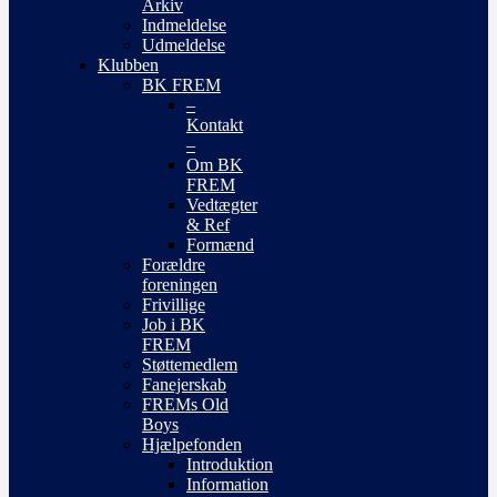
Arkiv
Indmeldelse
Udmeldelse
Klubben
BK FREM
–
Kontakt
–
Om BK
FREM
Vedtægter
& Ref
Formænd
Forældre
foreningen
Frivillige
Job i BK
FREM
Støttemedlem
Fanejerskab
FREMs Old
Boys
Hjælpefonden
Introduktion
Information