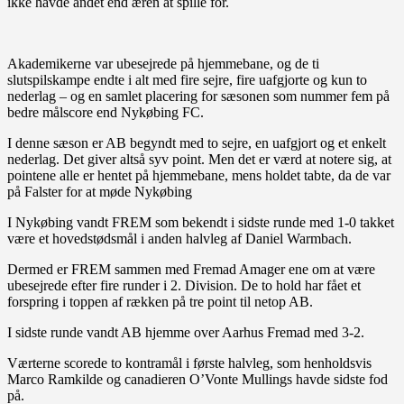
ikke havde andet end æren at spille for.
Akademikerne var ubesejrede på hjemmebane, og de ti
slutspilskampe endte i alt med fire sejre, fire uafgjorte og kun to
nederlag – og en samlet placering for sæsonen som nummer fem på
bedre målscore end Nykøbing FC.
I denne sæson er AB begyndt med to sejre, en uafgjort og et enkelt
nederlag. Det giver altså syv point. Men det er værd at notere sig, at
pointene alle er hentet på hjemmebane, mens holdet tabte, da de var
på Falster for at møde Nykøbing
I Nykøbing vandt FREM som bekendt i sidste runde med 1-0 takket
være et hovedstødsmål i anden halvleg af Daniel Warmbach.
Dermed er FREM sammen med Fremad Amager ene om at være
ubesejrede efter fire runder i 2. Division. De to hold har fået et
forspring i toppen af rækken på tre point til netop AB.
I sidste runde vandt AB hjemme over Aarhus Fremad med 3-2.
Værterne scorede to kontramål i første halvleg, som henholdsvis
Marco Ramkilde og canadieren O’Vonte Mullings havde sidste fod
på.