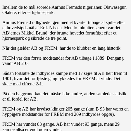
Imellem de to mål scorede Aarhus Fremads nigerianer, Olawasegun
Olalere, efter et hjørnespark.
Aarhus Fremad udlignede igen med et kvarter tilbage at spille efter
et hovedstødsmål af Erik Nissen. Men to minutter senere var det
AB’ernes Mikkel Brund, der brugte hovedet fornuftigt efter et
hjørnespark og sikrede de tre point.
Når det gælder AB og FREM, har de to klubber en lang historik.
FREM var den første modstander for AB tilbage i 1889. Dengang
vandt AB 2-0.
Sådan fortsatte de indbyrdes kampe med 17 sejre til AB helt frem til
1901, hvor det for første gang lykkedes for FREM at vinde. Det
skete med cifrene 2-1.
På den baggrund kan det måske ikke undre, at den samlede statistik
er til fordel for AB.
FREM og AB har krydset klinger 205 gange (kun B 93 har været en
hyppigere modstander for FREM med 209 indbyrdes opgør).
FREM har vundet 83 gange, AB har vundet 93 gange, mens 29
kampe altså er endt uden vinder.