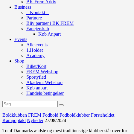
BK Frem Arkiv
Business
– Kontakt –
Partnere
Bliv partner i BK FREM
Fanejerskab
Køb Anpart
Events
Alle events
1.Holdet
Academy
Shop
Billet/Kort
FREM Webshop
Sportyfied
Akademi Webshop
Køb anpart
Handels-betingelser
Boldklubben FREM
Fodbold
Fodboldklubber
Førsteholdet
Kampoptakt
Nyheder
27/08/2024
To af Danmarks ældste og mest traditionsrige klubber står over for