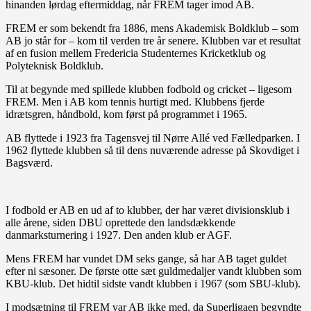
hinanden lørdag eftermiddag, når FREM tager imod AB.
FREM er som bekendt fra 1886, mens Akademisk Boldklub – som
AB jo står for – kom til verden tre år senere. Klubben var et resultat
af en fusion mellem Fredericia Studenternes Kricketklub og
Polyteknisk Boldklub.
Til at begynde med spillede klubben fodbold og cricket – ligesom
FREM. Men i AB kom tennis hurtigt med. Klubbens fjerde
idrætsgren, håndbold, kom først på programmet i 1965.
AB flyttede i 1923 fra Tagensvej til Nørre Allé ved Fælledparken. I
1962 flyttede klubben så til dens nuværende adresse på Skovdiget i
Bagsværd.
I fodbold er AB en ud af to klubber, der har været divisionsklub i
alle årene, siden DBU oprettede den landsdækkende
danmarksturnering i 1927. Den anden klub er AGF.
Mens FREM har vundet DM seks gange, så har AB taget guldet
efter ni sæsoner. De første otte sæt guldmedaljer vandt klubben som
KBU-klub. Det hidtil sidste vandt klubben i 1967 (som SBU-klub).
I modsætning til FREM var AB ikke med, da Superligaen begyndte