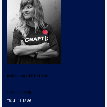
Boldklubben FREM ApS
CVR 42027839
Tlf. 41 11 18 86