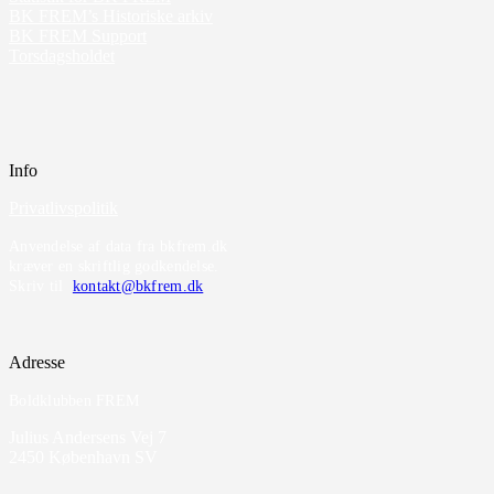
BK FREM’s Historiske arkiv
BK FREM Support
Torsdagsholdet
Info
Privatlivspolitik
Anvendelse af data fra bkfrem.dk
kræver en skriftlig godkendelse.
Skriv til
kontakt@bkfrem.dk
Adresse
Boldklubben FREM
Julius Andersens Vej 7
2450 København SV