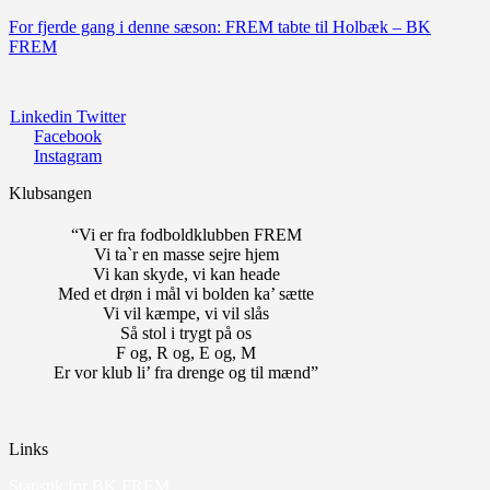
For fjerde gang i denne sæson: FREM tabte til Holbæk – BK
FREM
Linkedin
Twitter
Facebook
Instagram
Klubsangen
“Vi er fra fodboldklubben FREM
Vi ta`r en masse sejre hjem
Vi kan skyde, vi kan heade
Med et drøn i mål vi bolden ka’ sætte
Vi vil kæmpe, vi vil slås
Så stol i trygt på os
F og, R og, E og, M
Er vor klub li’ fra drenge og til mænd”
Links
Statistik for BK FREM