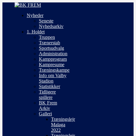
Nyheder
Seneste
Nyhedsarkiv
1. Holdet
Truppen
Trænerstab
Sportsudvalg
Administration
Kampprogram
Kampresume
Træningskampe
Info om Valby
Stadion
Statistikker
Tidligere
spillere
BK Frem
Arkiv
Galleri
Træningslejr
Malaga
2022
Træningslejr