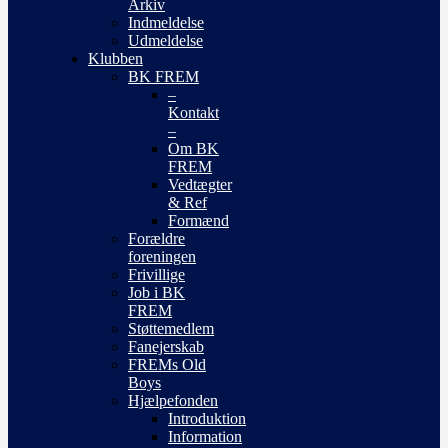
Arkiv
Indmeldelse
Udmeldelse
Klubben
BK FREM
–
Kontakt
–
Om BK
FREM
Vedtægter
& Ref
Formænd
Forældre
foreningen
Frivillige
Job i BK
FREM
Støttemedlem
Fanejerskab
FREMs Old
Boys
Hjælpefonden
Introduktion
Information