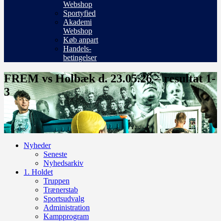
Webshop
Sportyfied
Akademi
Webshop
Køb anpart
Handels-
betingelser
FREM vs Holbæk d. 23.05.26 – resultat 1-
3
Nyheder
Seneste
Nyhedsarkiv
1. Holdet
Truppen
Trænerstab
Sportsudvalg
Administration
Kampprogram