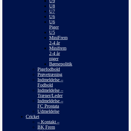
U9
U8
U7
U6
U6
Piger
U5
MiniFrem
2-4 år
Minifrem
2-4 år
piger
Børnepolitik
Pigefodbold
Prøvetræning
Indmeldelse –
Fodbold
Indmeldelse –
Træner/Leder
Indmeldelse –
FC Prostata
Udmeldelse
Cricket
– Kontakt –
BK Frem