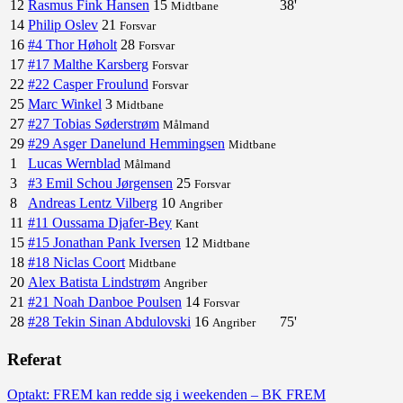
12
Rasmus Fink Hansen
15
38'
Midtbane
14
Philip Oslev
21
Forsvar
16
#4 Thor Høholt
28
Forsvar
17
#17 Malthe Karsberg
Forsvar
22
#22 Casper Froulund
Forsvar
25
Marc Winkel
3
Midtbane
27
#27 Tobias Søderstrøm
Målmand
29
#29 Asger Danelund Hemmingsen
Midtbane
1
Lucas Wernblad
Målmand
3
#3 Emil Schou Jørgensen
25
Forsvar
8
Andreas Lentz Vilberg
10
Angriber
11
#11 Oussama Djafer-Bey
Kant
15
#15 Jonathan Pank Iversen
12
Midtbane
18
#18 Niclas Coort
Midtbane
20
Alex Batista Lindstrøm
Angriber
21
#21 Noah Danboe Poulsen
14
Forsvar
28
#28 Tekin Sinan Abdulovski
16
75'
Angriber
Referat
Optakt: FREM kan redde sig i weekenden – BK FREM