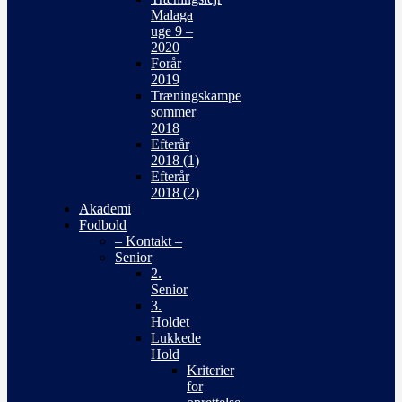
Malaga
uge 9 –
2020
Forår
2019
Træningskampe
sommer
2018
Efterår
2018 (1)
Efterår
2018 (2)
Akademi
Fodbold
– Kontakt –
Senior
2.
Senior
3.
Holdet
Lukkede
Hold
Kriterier
for