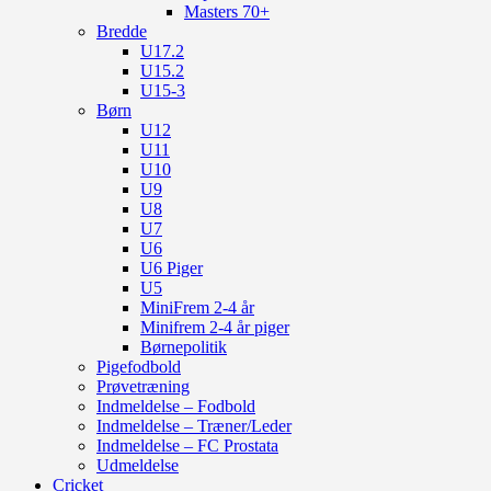
Masters 70+
Bredde
U17.2
U15.2
U15-3
Børn
U12
U11
U10
U9
U8
U7
U6
U6 Piger
U5
MiniFrem 2-4 år
Minifrem 2-4 år piger
Børnepolitik
Pigefodbold
Prøvetræning
Indmeldelse – Fodbold
Indmeldelse – Træner/Leder
Indmeldelse – FC Prostata
Udmeldelse
Cricket