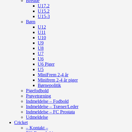
Bredde
U17.2
U15.2
U15-3
Børn
U12
U11
U10
U9
U8
U7
U6
U6 Piger
U5
MiniFrem 2-4 år
Minifrem 2-4 år piger
Børnepolitik
Pigefodbold
Prøvetræning
Indmeldelse – Fodbold
Indmeldelse – Træner/Leder
Indmeldelse – FC Prostata
Udmeldelse
Cricket
– Kontakt –