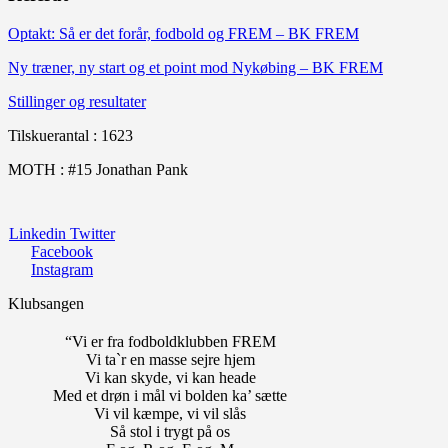
Optakt: Så er det forår, fodbold og FREM – BK FREM
Ny træner, ny start og et point mod Nykøbing – BK FREM
Stillinger og resultater
Tilskuerantal : 1623
MOTH : #15 Jonathan Pank
Linkedin
Twitter
Facebook
Instagram
Klubsangen
“Vi er fra fodboldklubben FREM
Vi ta`r en masse sejre hjem
Vi kan skyde, vi kan heade
Med et drøn i mål vi bolden ka’ sætte
Vi vil kæmpe, vi vil slås
Så stol i trygt på os