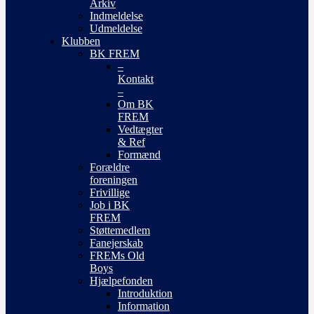
Arkiv
Indmeldelse
Udmeldelse
Klubben
BK FREM
–
Kontakt
–
Om BK
FREM
Vedtægter
& Ref
Formænd
Forældre
foreningen
Frivillige
Job i BK
FREM
Støttemedlem
Fanejerskab
FREMs Old
Boys
Hjælpefonden
Introduktion
Information