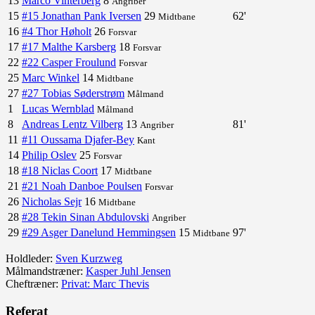
13
Marco Vinterberg
8
Angriber
15
#15 Jonathan Pank Iversen
29
62'
Midtbane
16
#4 Thor Høholt
26
Forsvar
17
#17 Malthe Karsberg
18
Forsvar
22
#22 Casper Froulund
Forsvar
25
Marc Winkel
14
Midtbane
27
#27 Tobias Søderstrøm
Målmand
1
Lucas Wernblad
Målmand
8
Andreas Lentz Vilberg
13
81'
Angriber
11
#11 Oussama Djafer-Bey
Kant
14
Philip Oslev
25
Forsvar
18
#18 Niclas Coort
17
Midtbane
21
#21 Noah Danboe Poulsen
Forsvar
26
Nicholas Sejr
16
Midtbane
28
#28 Tekin Sinan Abdulovski
Angriber
29
#29 Asger Danelund Hemmingsen
15
97'
Midtbane
Holdleder:
Sven Kurzweg
Målmandstræner:
Kasper Juhl Jensen
Cheftræner:
Privat: Marc Thevis
Referat