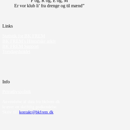
F og, R og, E og, M
Er vor klub li’ fra drenge og til mænd”
Links
Statistik for BK FREM
BK FREM’s Historiske arkiv
BK FREM Support
Torsdagsholdet
Info
Privatlivspolitik
Anvendelse af data fra bkfrem.dk
kræver en skriftlig godkendelse.
Skriv til
kontakt@bkfrem.dk