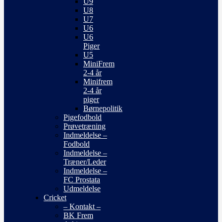
U9
U8
U7
U6
U6
Piger
U5
MiniFrem
2-4 år
Minifrem
2-4 år
piger
Børnepolitik
Pigefodbold
Prøvetræning
Indmeldelse –
Fodbold
Indmeldelse –
Træner/Leder
Indmeldelse –
FC Prostata
Udmeldelse
Cricket
– Kontakt –
BK Frem