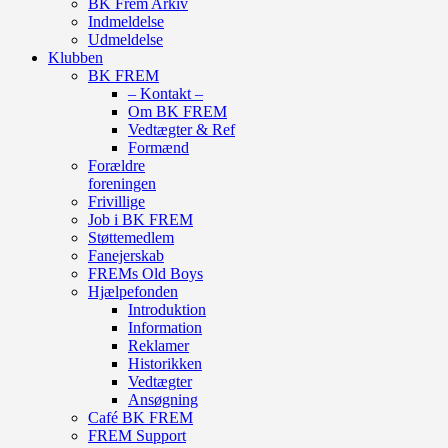
BK Frem Arkiv
Indmeldelse
Udmeldelse
Klubben
BK FREM
– Kontakt –
Om BK FREM
Vedtægter & Ref
Formænd
Forældre
foreningen
Frivillige
Job i BK FREM
Støttemedlem
Fanejerskab
FREMs Old Boys
Hjælpefonden
Introduktion
Information
Reklamer
Historikken
Vedtægter
Ansøgning
Café BK FREM
FREM Support