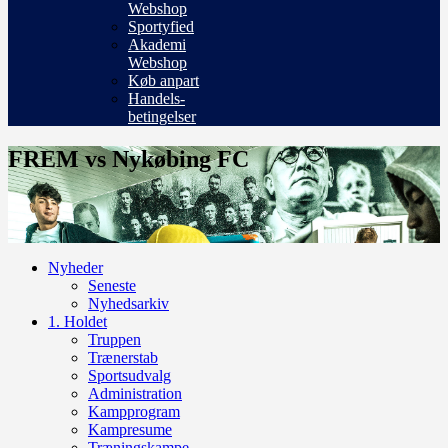
Webshop
Sportyfied
Akademi
Webshop
Køb anpart
Handels-
betingelser
FREM vs Nykøbing FC
Nyheder
Seneste
Nyhedsarkiv
1. Holdet
Truppen
Trænerstab
Sportsudvalg
Administration
Kampprogram
Kampresume
Træningskampe