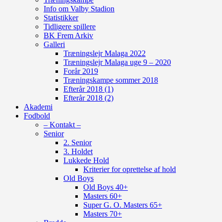
Info om Valby Stadion
Statistikker
Tidligere spillere
BK Frem Arkiv
Galleri
Træningslejr Malaga 2022
Træningslejr Malaga uge 9 – 2020
Forår 2019
Træningskampe sommer 2018
Efterår 2018 (1)
Efterår 2018 (2)
Akademi
Fodbold
– Kontakt –
Senior
2. Senior
3. Holdet
Lukkede Hold
Kriterier for oprettelse af hold
Old Boys
Old Boys 40+
Masters 60+
Super G. O. Masters 65+
Masters 70+