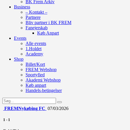
BK Frem Arkiv
Business
– Kontakt –
Partnere
Bliv partner i BK FREM
Fanejerskab
Køb Anpart
Events
Alle events
1.Holdet
Academy
Shop
Billet/Kort
FREM Webshop
Sportyfied
Akademi Webshop
Køb anpart
Handels-betingelser
FREM
Nykøbing FC
07/03/2026
1
-
1