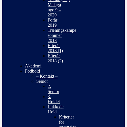
Malaga
uge 9 –
2020
Forår
2019
Træningskampe
sommer
2018
Efterår
2018 (1)
Efterår
2018 (2)
Akademi
Fodbold
– Kontakt –
Senior
2.
Senior
3.
Holdet
Lukkede
Hold
Kriterier
for