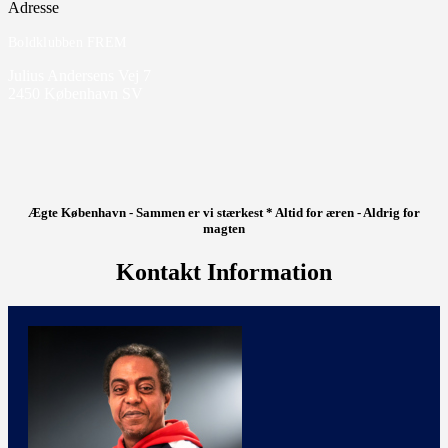
Adresse
Boldklubben FREM
Julius Andersens Vej 7
2450 København SV
Ægte København - Sammen er vi stærkest * Altid for æren - Aldrig for
magten
Kontakt Information