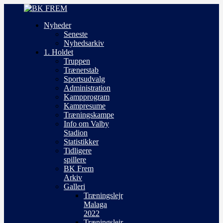
Nyheder
Seneste
Nyhedsarkiv
1. Holdet
Truppen
Trænerstab
Sportsudvalg
Administration
Kampprogram
Kampresume
Træningskampe
Info om Valby
Stadion
Statistikker
Tidligere
spillere
BK Frem
Arkiv
Galleri
Træningslejr
Malaga
2022
Træningslejr