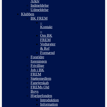
Arkiv
Indmeldelse
Udmeldelse
Klubben
BK FREM
–
Kontakt
–
Om BK
FREM
Vedtægter
& Ref
Formænd
Forældre
foreningen
Frivillige
Job i BK
FREM
Støttemedlem
Fanejerskab
FREMs Old
Boys
Hjælpefonden
Introduktion
Information