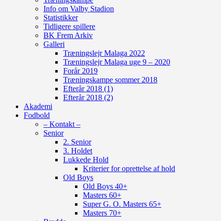
Info om Valby Stadion
Statistikker
Tidligere spillere
BK Frem Arkiv
Galleri
Træningslejr Malaga 2022
Træningslejr Malaga uge 9 – 2020
Forår 2019
Træningskampe sommer 2018
Efterår 2018 (1)
Efterår 2018 (2)
Akademi
Fodbold
– Kontakt –
Senior
2. Senior
3. Holdet
Lukkede Hold
Kriterier for oprettelse af hold
Old Boys
Old Boys 40+
Masters 60+
Super G. O. Masters 65+
Masters 70+