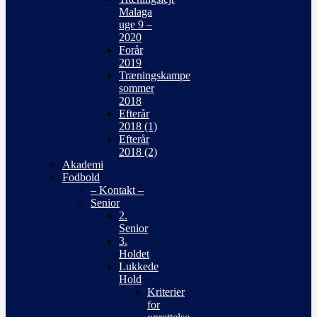
Malaga
uge 9 –
2020
Forår
2019
Træningskampe
sommer
2018
Efterår
2018 (1)
Efterår
2018 (2)
Akademi
Fodbold
– Kontakt –
Senior
2.
Senior
3.
Holdet
Lukkede
Hold
Kriterier
for