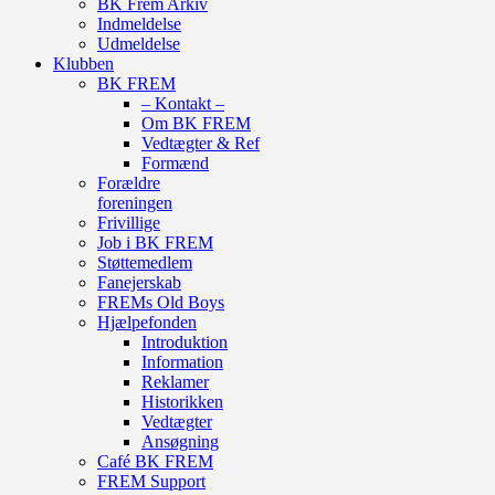
BK Frem Arkiv
Indmeldelse
Udmeldelse
Klubben
BK FREM
– Kontakt –
Om BK FREM
Vedtægter & Ref
Formænd
Forældre
foreningen
Frivillige
Job i BK FREM
Støttemedlem
Fanejerskab
FREMs Old Boys
Hjælpefonden
Introduktion
Information
Reklamer
Historikken
Vedtægter
Ansøgning
Café BK FREM
FREM Support