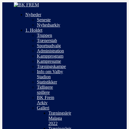
Nyheder
Seneste
Nyhedsarkiv
1. Holdet
Truppen
Trænerstab
Sportsudvalg
Administration
Kampprogram
Kampresume
Træningskampe
Info om Valby
Stadion
Statistikker
Tidligere
spillere
BK Frem
Arkiv
Galleri
Træningslejr
Malaga
2022
Træningslejr