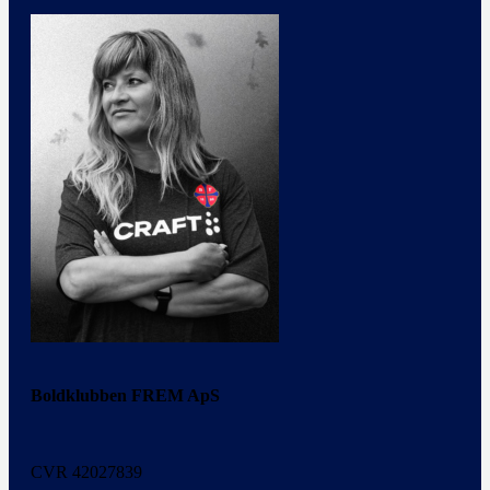
Boldklubben FREM ApS
CVR 42027839