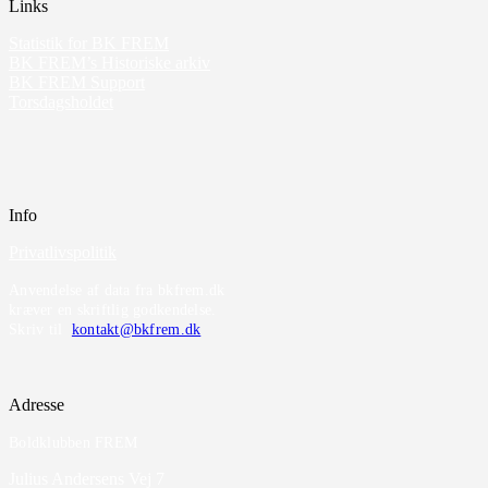
Links
Statistik for BK FREM
BK FREM’s Historiske arkiv
BK FREM Support
Torsdagsholdet
Info
Privatlivspolitik
Anvendelse af data fra bkfrem.dk
kræver en skriftlig godkendelse.
Skriv til
kontakt@bkfrem.dk
Adresse
Boldklubben FREM
Julius Andersens Vej 7