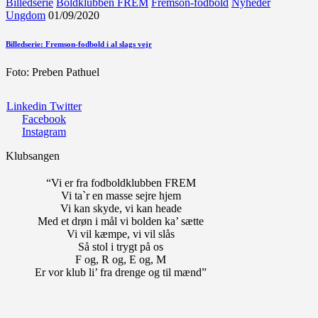
Billedserie
Boldklubben FREM
Fremson-fodbold
Nyheder
Ungdom
01/09/2020
Billedserie: Fremson-fodbold i al slags vejr
Foto: Preben Pathuel
Linkedin
Twitter
Facebook
Instagram
Klubsangen
“Vi er fra fodboldklubben FREM
Vi ta`r en masse sejre hjem
Vi kan skyde, vi kan heade
Med et drøn i mål vi bolden ka’ sætte
Vi vil kæmpe, vi vil slås
Så stol i trygt på os
F og, R og, E og, M
Er vor klub li’ fra drenge og til mænd”