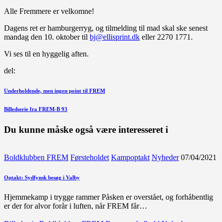
Alle Fremmere er velkomne!
Dagens ret er hamburgerryg, og tilmelding til mad skal ske senest
mandag den 10. oktober til
bj@ellisprint.dk
eller 2270 1771.
Vi ses til en hyggelig aften.
del:
Indlægsnavigation
Forrige
Underholdende, men ingen point til FREM
indlæg
Næste
Billedserie fra FREM-B 93
indlæg
Du kunne måske også være interesseret i
Boldklubben FREM
Førsteholdet
Kampoptakt
Nyheder
07/04/2021
Optakt: Sydfynsk besøg i Valby
Hjemmekamp i trygge rammer Påsken er overstået, og forhåbentlig
er der for alvor forår i luften, når FREM får…