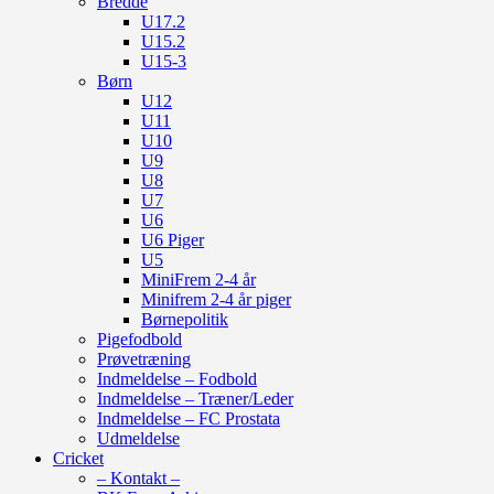
Bredde
U17.2
U15.2
U15-3
Børn
U12
U11
U10
U9
U8
U7
U6
U6 Piger
U5
MiniFrem 2-4 år
Minifrem 2-4 år piger
Børnepolitik
Pigefodbold
Prøvetræning
Indmeldelse – Fodbold
Indmeldelse – Træner/Leder
Indmeldelse – FC Prostata
Udmeldelse
Cricket
– Kontakt –