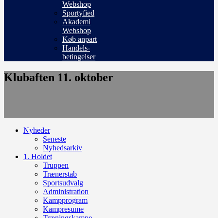
Webshop
Sportyfied
Akademi
Webshop
Køb anpart
Handels-
betingelser
Klubaften 11. oktober
Nyheder
Seneste
Nyhedsarkiv
1. Holdet
Truppen
Trænerstab
Sportsudvalg
Administration
Kampprogram
Kampresume
Træningskampe