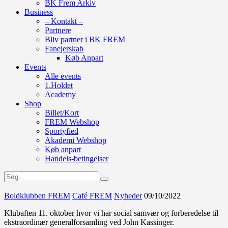
BK Frem Arkiv
Business
– Kontakt –
Partnere
Bliv partner i BK FREM
Fanejerskab
Køb Anpart
Events
Alle events
1.Holdet
Academy
Shop
Billet/Kort
FREM Webshop
Sportyfied
Akademi Webshop
Køb anpart
Handels-betingelser
Boldklubben FREM
Café FREM
Nyheder
09/10/2022
Klubaften 11. oktober hvor vi har social samvær og forberedelse til
ekstraordinær generalforsamling ved John Kassinger.