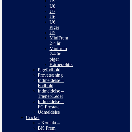
U9
U8
U7
U6
U6
Piger
U5
MiniFrem
2-4 år
Minifrem
2-4 år
piger
Børnepolitik
Pigefodbold
Prøvetræning
Indmeldelse –
Fodbold
Indmeldelse –
Træner/Leder
Indmeldelse –
FC Prostata
Udmeldelse
Cricket
– Kontakt –
BK Frem