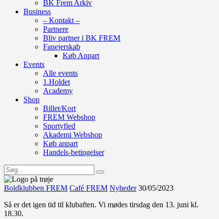
BK Frem Arkiv
Business
– Kontakt –
Partnere
Bliv partner i BK FREM
Fanejerskab
Køb Anpart
Events
Alle events
1.Holdet
Academy
Shop
Billet/Kort
FREM Webshop
Sportyfied
Akademi Webshop
Køb anpart
Handels-betingelser
Boldklubben FREM
Café FREM
Nyheder
30/05/2023
Så er det igen tid til klubaften. Vi mødes tirsdag den 13. juni kl.
18.30.