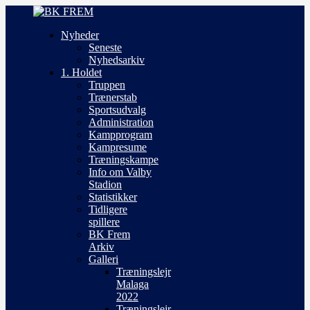
Nyheder
Seneste
Nyhedsarkiv
1. Holdet
Truppen
Trænerstab
Sportsudvalg
Administration
Kampprogram
Kampresume
Træningskampe
Info om Valby
Stadion
Statistikker
Tidligere
spillere
BK Frem
Arkiv
Galleri
Træningslejr
Malaga
2022
Træningslejr