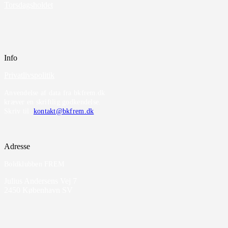
Torsdagsholdet
Info
Privatlivspolitik
Anvendelse af data fra bkfrem.dk
kræver en skriftlig godkendelse.
Skriv til
kontakt@bkfrem.dk
Adresse
Boldklubben FREM
Julius Andersens Vej 7
2450 København SV