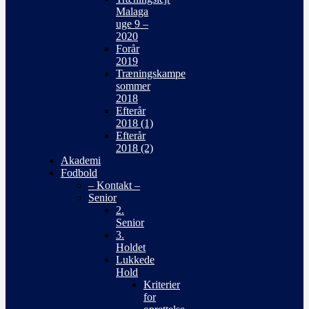
Malaga
uge 9 –
2020
Forår
2019
Træningskampe
sommer
2018
Efterår
2018 (1)
Efterår
2018 (2)
Akademi
Fodbold
– Kontakt –
Senior
2.
Senior
3.
Holdet
Lukkede
Hold
Kriterier
for