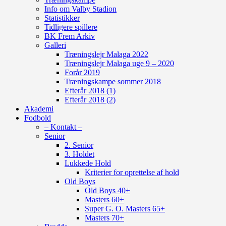
Info om Valby Stadion
Statistikker
Tidligere spillere
BK Frem Arkiv
Galleri
Træningslejr Malaga 2022
Træningslejr Malaga uge 9 – 2020
Forår 2019
Træningskampe sommer 2018
Efterår 2018 (1)
Efterår 2018 (2)
Akademi
Fodbold
– Kontakt –
Senior
2. Senior
3. Holdet
Lukkede Hold
Kriterier for oprettelse af hold
Old Boys
Old Boys 40+
Masters 60+
Super G. O. Masters 65+
Masters 70+