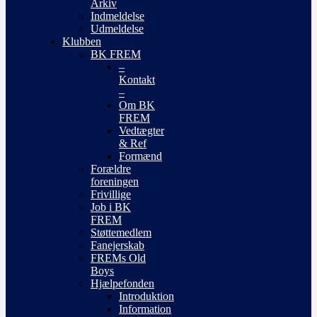
Arkiv
Indmeldelse
Udmeldelse
Klubben
BK FREM
–
Kontakt
–
Om BK
FREM
Vedtægter
& Ref
Formænd
Forældre
foreningen
Frivillige
Job i BK
FREM
Støttemedlem
Fanejerskab
FREMs Old
Boys
Hjælpefonden
Introduktion
Information