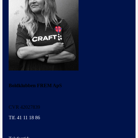
Boldklubben FREM ApS
CVR 42027839
Tlf. 41 11 18 86