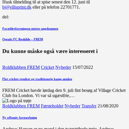
Husk tilmelding til at spise senest den 12. juni til
bj@ellisprint.dk
eller på telefon 22701771.
del:
Indlægsnavigation
Forrige
Forældreforeningen støtter ungdommen
indlæg
Næste
Optakt FC Roskilde – FREM
indlæg
Du kunne måske også være interesseret i
Boldklubben FREM
Cricket
Nyheder
15/07/2022
Flot cricket-resultat og traditionsrig kamp søndag
FREM Cricket havde lørdag den 9. juli fint besøg af Village Cricket
Club fra London. Vi var så ugæstfrie,…
Boldklubben FREM
Førsteholdet
Nyheder
Transfer
21/08/2020
Ny offensiv forstærkning
Andreas Hansen er ny mand i den tværstribede trøje. Andreas