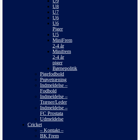
U9
U8
U7
U6
U6
Piger
U5
MiniFrem
2-4 år
Minifrem
2-4 år
piger
Børnepolitik
Pigefodbold
Prøvetræning
Indmeldelse –
Fodbold
Indmeldelse –
Træner/Leder
Indmeldelse –
FC Prostata
Udmeldelse
Cricket
– Kontakt –
BK Frem