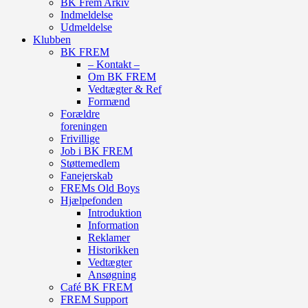
BK Frem Arkiv
Indmeldelse
Udmeldelse
Klubben
BK FREM
– Kontakt –
Om BK FREM
Vedtægter & Ref
Formænd
Forældre
foreningen
Frivillige
Job i BK FREM
Støttemedlem
Fanejerskab
FREMs Old Boys
Hjælpefonden
Introduktion
Information
Reklamer
Historikken
Vedtægter
Ansøgning
Café BK FREM
FREM Support