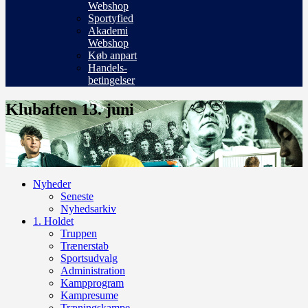
Webshop
Sportyfied
Akademi
Webshop
Køb anpart
Handels-
betingelser
Klubaften 13. juni
Nyheder
Seneste
Nyhedsarkiv
1. Holdet
Truppen
Trænerstab
Sportsudvalg
Administration
Kampprogram
Kampresume
Træningskampe