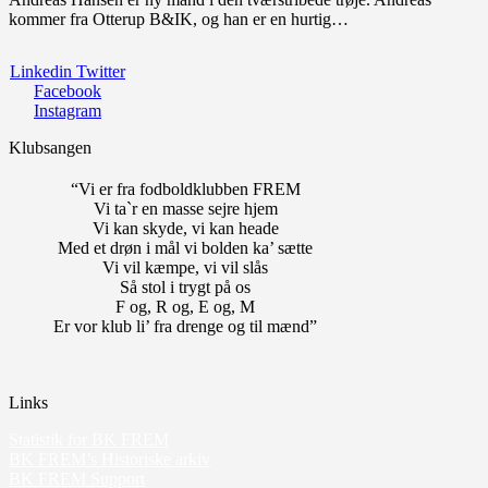
kommer fra Otterup B&IK, og han er en hurtig…
Linkedin
Twitter
Facebook
Instagram
Klubsangen
“Vi er fra fodboldklubben FREM
Vi ta`r en masse sejre hjem
Vi kan skyde, vi kan heade
Med et drøn i mål vi bolden ka’ sætte
Vi vil kæmpe, vi vil slås
Så stol i trygt på os
F og, R og, E og, M
Er vor klub li’ fra drenge og til mænd”
Links
Statistik for BK FREM
BK FREM’s Historiske arkiv
BK FREM Support