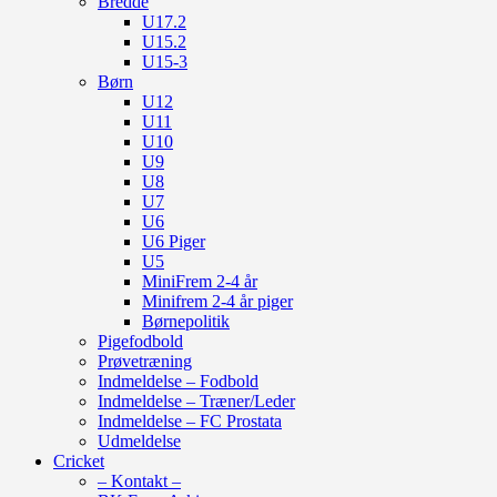
Bredde
U17.2
U15.2
U15-3
Børn
U12
U11
U10
U9
U8
U7
U6
U6 Piger
U5
MiniFrem 2-4 år
Minifrem 2-4 år piger
Børnepolitik
Pigefodbold
Prøvetræning
Indmeldelse – Fodbold
Indmeldelse – Træner/Leder
Indmeldelse – FC Prostata
Udmeldelse
Cricket
– Kontakt –