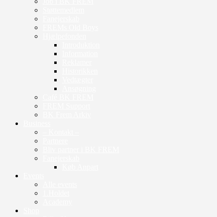
Job i BK FREM
Støttemedlem
Fanejerskab
FREMs Old Boys
Hjælpefonden
Introduktion
Information
Reklamer
Historikken
Vedtægter
Ansøgning
Café BK FREM
FREM Support
BK Frem Arkiv
Business
– Kontakt –
Partnere
Bliv partner i BK FREM
Fanejerskab
Køb Anpart
Events
Alle events
1.Holdet
Academy
Shop