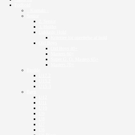
Fodbold
– Kontakt –
Senior
2. Senior
3. Holdet
Lukkede Hold
Kriterier for oprettelse af hold
Old Boys
Old Boys 40+
Masters 60+
Super G. O. Masters 65+
Masters 70+
Bredde
U17.2
U15.2
U15-3
Børn
U12
U11
U10
U9
U8
U7
U6