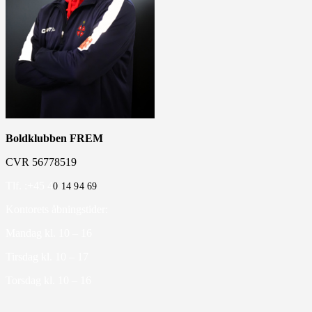
Boldklubben FREM
CVR 56778519
Tlf. :+45 4
0 14 94 69
Kontorets åbningstider:
Mandag kl. 10 – 16
Tirsdag kl. 10 – 17
Torsdag kl. 10 – 16