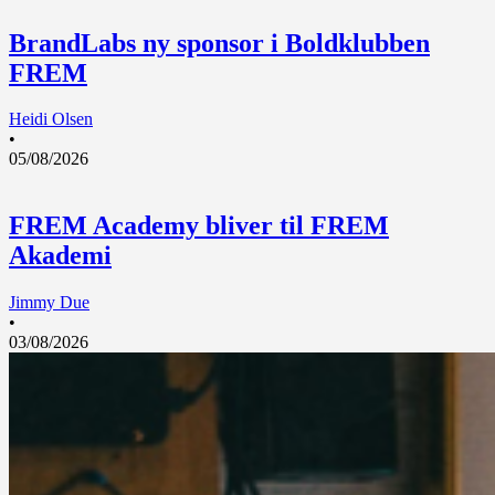
BrandLabs ny sponsor i Boldklubben
FREM
Heidi Olsen
•
05/08/2026
FREM Academy bliver til FREM
Akademi
Jimmy Due
•
03/08/2026