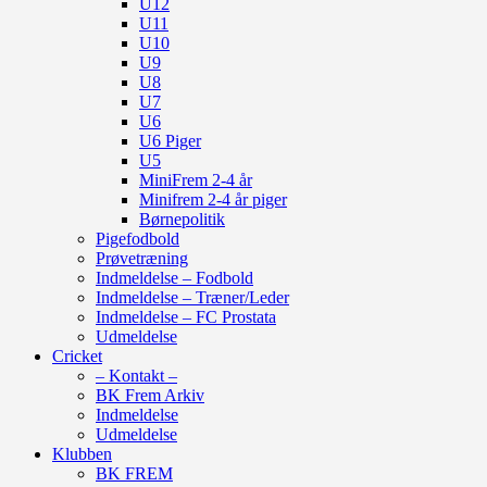
U12
U11
U10
U9
U8
U7
U6
U6 Piger
U5
MiniFrem 2-4 år
Minifrem 2-4 år piger
Børnepolitik
Pigefodbold
Prøvetræning
Indmeldelse – Fodbold
Indmeldelse – Træner/Leder
Indmeldelse – FC Prostata
Udmeldelse
Cricket
– Kontakt –
BK Frem Arkiv
Indmeldelse
Udmeldelse
Klubben
BK FREM