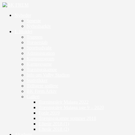
Nyheder
Seneste
Nyhedsarkiv
1. Holdet
Truppen
Trænerstab
Sportsudvalg
Administration
Kampprogram
Kampresume
Træningskampe
Info om Valby Stadion
Statistikker
Tidligere spillere
BK Frem Arkiv
Galleri
Træningslejr Malaga 2022
Træningslejr Malaga uge 9 – 2020
Forår 2019
Træningskampe sommer 2018
Efterår 2018 (1)
Efterår 2018 (2)
Akademi