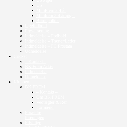
U6 Piger
U5
MiniFrem 2-4 år
Minifrem 2-4 år piger
Børnepolitik
Pigefodbold
Prøvetræning
Indmeldelse – Fodbold
Indmeldelse – Træner/Leder
Indmeldelse – FC Prostata
Udmeldelse
Cricket
– Kontakt –
BK Frem Arkiv
Indmeldelse
Udmeldelse
Klubben
BK FREM
– Kontakt –
Om BK FREM
Vedtægter & Ref
Formænd
Forældre
foreningen
Frivillige