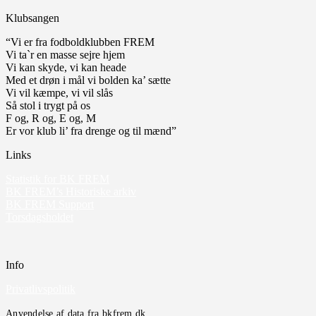
Klubsangen
“Vi er fra fodboldklubben FREM
Vi ta`r en masse sejre hjem
Vi kan skyde, vi kan heade
Med et drøn i mål vi bolden ka’ sætte
Vi vil kæmpe, vi vil slås
Så stol i trygt på os
F og, R og, E og, M
Er vor klub li’ fra drenge og til mænd”
Links
Statistik for BK FREM
BK FREM’s Historiske arkiv
BK FREM Support
Torsdagsholdet
Info
Privatlivspolitik
Anvendelse af data fra bkfrem.dk