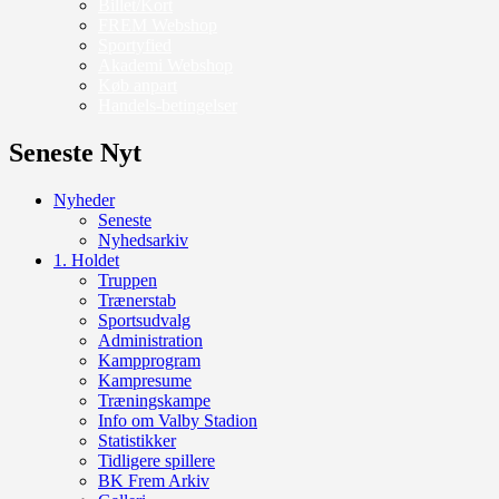
Billet/Kort
FREM Webshop
Sportyfied
Akademi Webshop
Køb anpart
Handels-betingelser
Seneste Nyt
Nyheder
Seneste
Nyhedsarkiv
1. Holdet
Truppen
Trænerstab
Sportsudvalg
Administration
Kampprogram
Kampresume
Træningskampe
Info om Valby Stadion
Statistikker
Tidligere spillere
BK Frem Arkiv