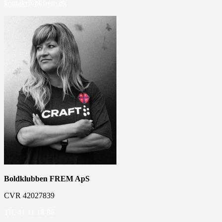
kontakt@bkfrem.dk
Boldklubben FREM ApS
CVR 42027839
Tlf. 41 11 18 86