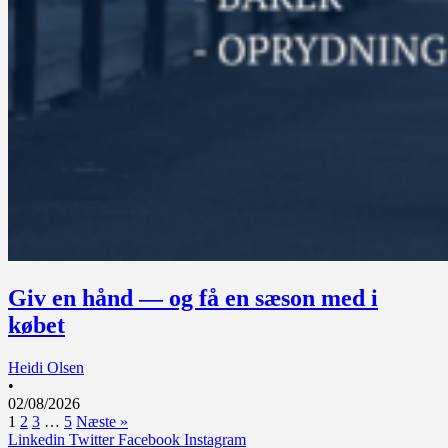
Giv en hånd — og få en sæson med i
købet
Heidi Olsen
•
02/08/2026
1
2
3
…
5
Næste »
Linkedin
Twitter
Facebook
Instagram