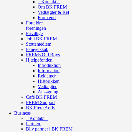
– Kontakt –
Om BK FREM
Vedtægter & Ref
Formænd
Forældre
foreningen
Frivillige
Job i BK FREM
Støttemedlem
Fanejerskab
FREMs Old Boys
Hjælpefonden
Introduktion
Information
Reklamer
Historikken
Vedtægter
Ansøgning
Café BK FREM
FREM Support
BK Frem Arkiv
Business
– Kontakt –
Partnere
Bliv partner i BK FREM