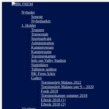
Nyheder
Seneste
Nyhedsarkiv
1. Holdet
Truppen
Trænerstab
Sportsudvalg
Administration
Kampprogram
Kampresume
Træningskampe
Info om Valby Stadion
Statistikker
Tidligere spillere
BK Frem Arkiv
Galleri
Træningslejr Malaga 2022
Træningslejr Malaga uge 9 – 2020
Forår 2019
Træningskampe sommer 2018
Efterår 2018 (1)
Efterår 2018 (2)
Akademi