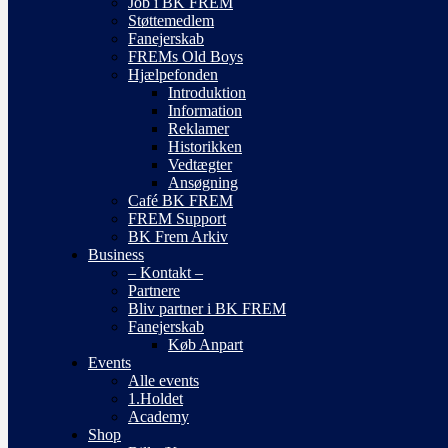
Job i BK FREM
Støttemedlem
Fanejerskab
FREMs Old Boys
Hjælpefonden
Introduktion
Information
Reklamer
Historikken
Vedtægter
Ansøgning
Café BK FREM
FREM Support
BK Frem Arkiv
Business
– Kontakt –
Partnere
Bliv partner i BK FREM
Fanejerskab
Køb Anpart
Events
Alle events
1.Holdet
Academy
Shop