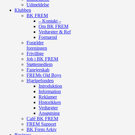
Udmeldelse
Klubben
BK FREM
– Kontakt –
Om BK FREM
Vedtægter & Ref
Formænd
Forældre
foreningen
Frivillige
Job i BK FREM
Støttemedlem
Fanejerskab
FREMs Old Boys
Hjælpefonden
Introduktion
Information
Reklamer
Historikken
Vedtægter
Ansøgning
Café BK FREM
FREM Support
BK Frem Arkiv
Business