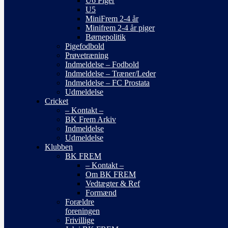
U6 Piger
U5
MiniFrem 2-4 år
Minifrem 2-4 år piger
Børnepolitik
Pigefodbold
Prøvetræning
Indmeldelse – Fodbold
Indmeldelse – Træner/Leder
Indmeldelse – FC Prostata
Udmeldelse
Cricket
– Kontakt –
BK Frem Arkiv
Indmeldelse
Udmeldelse
Klubben
BK FREM
– Kontakt –
Om BK FREM
Vedtægter & Ref
Formænd
Forældre
foreningen
Frivillige