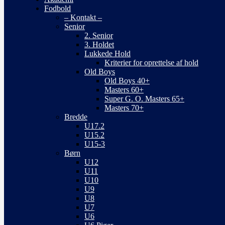
Fodbold
– Kontakt –
Senior
2. Senior
3. Holdet
Lukkede Hold
Kriterier for oprettelse af hold
Old Boys
Old Boys 40+
Masters 60+
Super G. O. Masters 65+
Masters 70+
Bredde
U17.2
U15.2
U15-3
Børn
U12
U11
U10
U9
U8
U7
U6