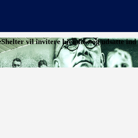
lter vil invitere hjemløse og udsatte ind 