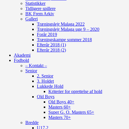
Statistikker
Tidligere spillere
BK Frem Arkiv
Galleri
Træningslejr Malaga 2022
Træningslejr Malaga uge 9 – 2020
Forår 2019
Træningskampe sommer 2018
Efterår 2018 (1)
Efterår 2018 (2)
Akademi
Fodbold
– Kontakt –
Senior
2. Senior
3. Holdet
Lukkede Hold
Kriterier for oprettelse af hold
Old Boys
Old Boys 40+
Masters 60+
Super G. O. Masters 65+
Masters 70+
Bredde
U17.2