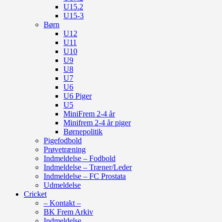
U15.2
U15-3
Børn
U12
U11
U10
U9
U8
U7
U6
U6 Piger
U5
MiniFrem 2-4 år
Minifrem 2-4 år piger
Børnepolitik
Pigefodbold
Prøvetræning
Indmeldelse – Fodbold
Indmeldelse – Træner/Leder
Indmeldelse – FC Prostata
Udmeldelse
Cricket
– Kontakt –
BK Frem Arkiv
Indmeldelse