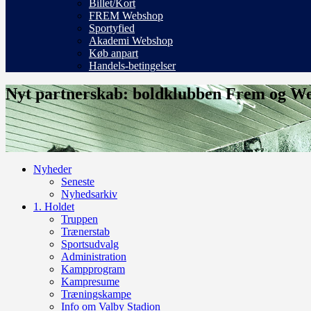
Billet/Kort
FREM Webshop
Sportyfied
Akademi Webshop
Køb anpart
Handels-betingelser
Nyt partnerskab: boldklubben Frem og WeShe
Nyheder
Seneste
Nyhedsarkiv
1. Holdet
Truppen
Trænerstab
Sportsudvalg
Administration
Kampprogram
Kampresume
Træningskampe
Info om Valby Stadion