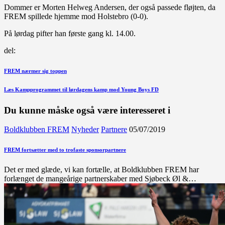
Dommer er Morten Helweg Andersen, der også passede fløjten, da
FREM spillede hjemme mod Holstebro (0-0).
På lørdag pifter han første gang kl. 14.00.
del:
Indlægsnavigation
Forrige
FREM nærmer sig toppen
indlæg
Næste
Læs Kampprogrammet til lørdagens kamp mod Young Boys FD
indlæg
Du kunne måske også være interesseret i
Boldklubben FREM
Nyheder
Partnere
05/07/2019
FREM fortsætter med to trofaste sponsorpartnere
Det er med glæde, vi kan fortælle, at Boldklubben FREM har
forlænget de mangeårige partnerskaber med Sjøbeck Øl &…