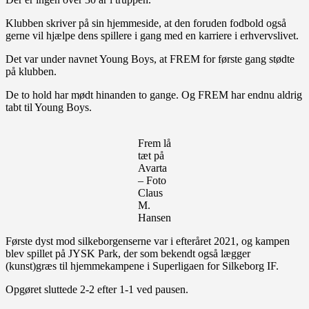
Klubben skriver på sin hjemmeside, at den foruden fodbold også
gerne vil hjælpe dens spillere i gang med en karriere i erhvervslivet.
Det var under navnet Young Boys, at FREM for første gang stødte
på klubben.
De to hold har mødt hinanden to gange. Og FREM har endnu aldrig
tabt til Young Boys.
Frem lå
tæt på
Avarta
– Foto
Claus
M.
Hansen
Første dyst mod silkeborgenserne var i efteråret 2021, og kampen
blev spillet på JYSK Park, der som bekendt også lægger
(kunst)græs til hjemmekampene i Superligaen for Silkeborg IF.
Opgøret sluttede 2-2 efter 1-1 ved pausen.