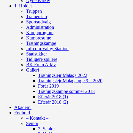
Nyhedsarkiv
1. Holdet
Truppen
Trænerstab
Sportsudvalg
Administration
Kampprogram
Kampresume
Træningskampe
Info om Valby Stadion
Statistikker
Tidligere spillere
BK Frem Arkiv
Galleri
Træningslejr Malaga 2022
Træningslejr Malaga uge 9 – 2020
Forår 2019
Træningskampe sommer 2018
Efterår 2018 (1)
Efterår 2018 (2)
Akademi
Fodbold
– Kontakt –
Senior
2. Senior