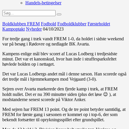
Handels-betingelser
Boldklubben FREM
Fodbold
Fodboldklubber
Førsteholdet
Kampoptakt
Nyheder
04/10/2023
For tredje gang i træk vandt FREM 1-0, da holdet i sidste weekend
var på besøg i Rødovre og nedlagde BK Avarta.
Kampens enlige mål blev scoret af Lucas Lodberg i tredjesidste
minut. Det var et kanonskud, hvor han inde i straffesparksfeltet
høvlede bolden op i nettaget.
Det var Lucas Lodbergs andet mål i denne sæson. Han scorede også
det tredje mål i hjemmekampen mod Vejgaard (3-0).
Sejren over Avarta markerede den fjerde kamp i træk, at FREM
holdt nullet. Det er nu 390 minutter siden (plus det løse 😉 ), at
modstanderne senest scorede på Viktor Anker.
Med sejren har FREM 13 point. Og de tre point betyder samtidig, at
FREM for første gang i sæsonen er kommet op i top-6, der som
bekendt fortsætter til oprykningsspillet efter grundspillet.