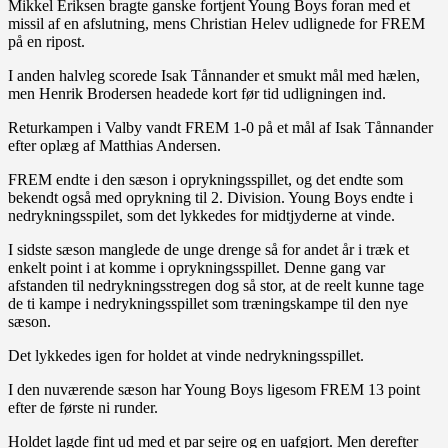
Mikkel Eriksen bragte ganske fortjent Young Boys foran med et
missil af en afslutning, mens Christian Helev udlignede for FREM
på en ripost.
I anden halvleg scorede Isak Tånnander et smukt mål med hælen,
men Henrik Brodersen headede kort før tid udligningen ind.
Returkampen i Valby vandt FREM 1-0 på et mål af Isak Tånnander
efter oplæg af Matthias Andersen.
FREM endte i den sæson i oprykningsspillet, og det endte som
bekendt også med oprykning til 2. Division. Young Boys endte i
nedrykningsspilet, som det lykkedes for midtjyderne at vinde.
I sidste sæson manglede de unge drenge så for andet år i træk et
enkelt point i at komme i oprykningsspillet. Denne gang var
afstanden til nedrykningsstregen dog så stor, at de reelt kunne tage
de ti kampe i nedrykningsspillet som træningskampe til den nye
sæson.
Det lykkedes igen for holdet at vinde nedrykningsspillet.
I den nuværende sæson har Young Boys ligesom FREM 13 point
efter de første ni runder.
Holdet lagde fint ud med et par sejre og en uafgjort. Men derefter