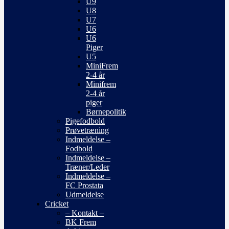
U9
U8
U7
U6
U6
Piger
U5
MiniFrem
2-4 år
Minifrem
2-4 år
piger
Børnepolitik
Pigefodbold
Prøvetræning
Indmeldelse –
Fodbold
Indmeldelse –
Træner/Leder
Indmeldelse –
FC Prostata
Udmeldelse
Cricket
– Kontakt –
BK Frem