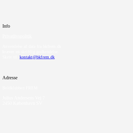
Info
Privatlivspolitik
Anvendelse af data fra bkfrem.dk
kræver en skriftlig godkendelse.
Skriv til
kontakt@bkfrem.dk
Adresse
Boldklubben FREM
Julius Andersens Vej 7
2450 København SV