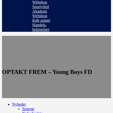
Webshop
Sportyfied
Akademi
Webshop
Køb anpart
Handels-
betingelser
OPTAKT FREM – Young Boys FD
Nyheder
Seneste