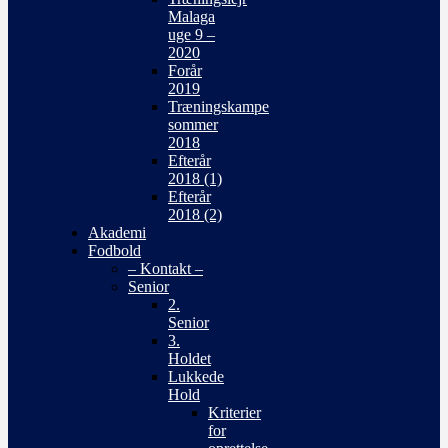
Malaga
uge 9 –
2020
Forår
2019
Træningskampe
sommer
2018
Efterår
2018 (1)
Efterår
2018 (2)
Akademi
Fodbold
– Kontakt –
Senior
2.
Senior
3.
Holdet
Lukkede
Hold
Kriterier
for