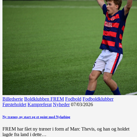
Billedserie
Boldklubben FREM
Fodbold
Fodboldklubber
Førsteholdet
Kampreferat
Nyheder
07/03/2026
Ny træner, ny start og et point mod Nykøbing
FREM har fået ny træner i form af Marc Thevis, og han og holdet
lagde fra land i dette…