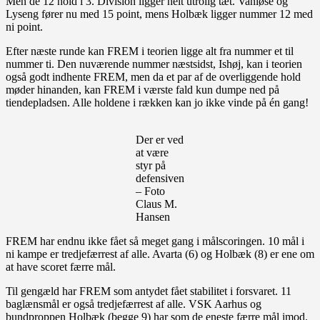
Men de 12 hold i 3. Division ligger helt utrolig tæt. Vanløse og
Lyseng fører nu med 15 point, mens Holbæk ligger nummer 12 med
ni point.
Efter næste runde kan FREM i teorien ligge alt fra nummer et til
nummer ti. Den nuværende nummer næstsidst, Ishøj, kan i teorien
også godt indhente FREM, men da et par af de overliggende hold
møder hinanden, kan FREM i værste fald kun dumpe ned på
tiendepladsen. Alle holdene i rækken kan jo ikke vinde på én gang!
Der er ved
at være
styr på
defensiven
– Foto
Claus M.
Hansen
FREM har endnu ikke fået så meget gang i målscoringen. 10 mål i
ni kampe er tredjefærrest af alle. Avarta (6) og Holbæk (8) er ene om
at have scoret færre mål.
Til gengæld har FREM som antydet fået stabilitet i forsvaret. 11
baglænsmål er også tredjefærrest af alle. VSK Aarhus og
bundproppen Holbæk (begge 9) har som de eneste færre mål imod.