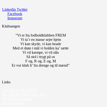
Linkedin
Twitter
Facebook
Instagram
Klubsangen
“Vi er fra fodboldklubben FREM
Vi ta`r en masse sejre hjem
Vi kan skyde, vi kan heade
Med et drøn i mål vi bolden ka’ sætte
Vi vil kæmpe, vi vil slås
Så stol i trygt på os
F og, R og, E og, M
Er vor klub li’ fra drenge og til mænd”
Links
Statistik for BK FREM
BK FREM’s Historiske arkiv
BK FREM Support
Torsdagsholdet