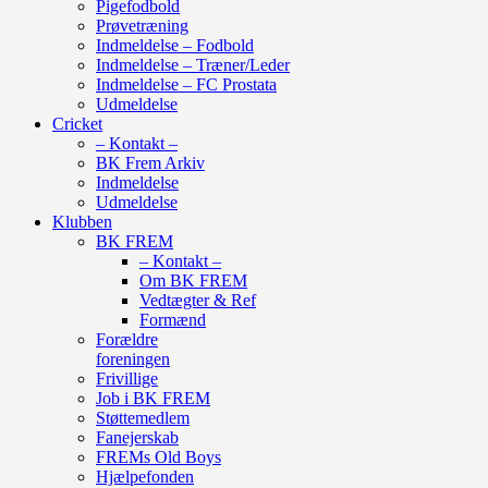
Pigefodbold
Prøvetræning
Indmeldelse – Fodbold
Indmeldelse – Træner/Leder
Indmeldelse – FC Prostata
Udmeldelse
Cricket
– Kontakt –
BK Frem Arkiv
Indmeldelse
Udmeldelse
Klubben
BK FREM
– Kontakt –
Om BK FREM
Vedtægter & Ref
Formænd
Forældre
foreningen
Frivillige
Job i BK FREM
Støttemedlem
Fanejerskab
FREMs Old Boys
Hjælpefonden