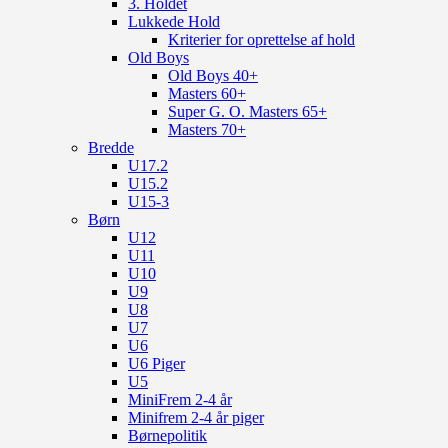
3. Holdet
Lukkede Hold
Kriterier for oprettelse af hold
Old Boys
Old Boys 40+
Masters 60+
Super G. O. Masters 65+
Masters 70+
Bredde
U17.2
U15.2
U15-3
Børn
U12
U11
U10
U9
U8
U7
U6
U6 Piger
U5
MiniFrem 2-4 år
Minifrem 2-4 år piger
Børnepolitik