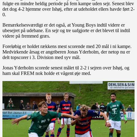
fulgte en mindre heldig periode på fem kampe uden sejr. Senest blev
det dog 4-2 hjemme over Ishøj, efter at udeholdet ellers havde ført 2-
0.
Bemærkelsesværdigt er det også, at Young Boys indtil videre er
ubesejret på udebane. En sejr og tre uafgjorte er det blevet til indtil
videre på fremmed græs.
Foreløbig er holdet rækkens mest scorende med 20 mål i ni kampe.
Medvirkende årsag er angriberen Jonas Yderholm, der netop nu er
delt topscorer i 3. Division med syv mål.
Jonas Yderholm scorede senest målet til 2-2 i sejren over Ishøj, og
ham skal FREM nok holde et vågent øje med.