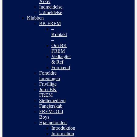
Arkiv
Indmeldelse
Udmeldelse
Klubben
BK FREM
–
Kontakt
–
Om BK
FREM
Vedtægter
& Ref
Formænd
Forældre
foreningen
Frivillige
Job i BK
FREM
Støttemedlem
Fanejerskab
FREMs Old
Boys
Hjælpefonden
Introduktion
Information