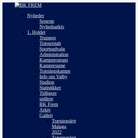
Nyheder
Seneste
Nyhedsarkiv
1. Holdet
Truppen
Trænerstab
Sportsudvalg
Administration
Kampprogram
Kampresume
Træningskampe
Info om Valby
Stadion
Statistikker
Tidligere
spillere
BK Frem
Arkiv
Galleri
Træningslejr
Malaga
2022
Træningslejr