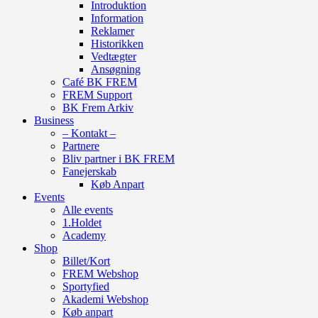
Introduktion
Information
Reklamer
Historikken
Vedtægter
Ansøgning
Café BK FREM
FREM Support
BK Frem Arkiv
Business
– Kontakt –
Partnere
Bliv partner i BK FREM
Fanejerskab
Køb Anpart
Events
Alle events
1.Holdet
Academy
Shop
Billet/Kort
FREM Webshop
Sportyfied
Akademi Webshop
Køb anpart