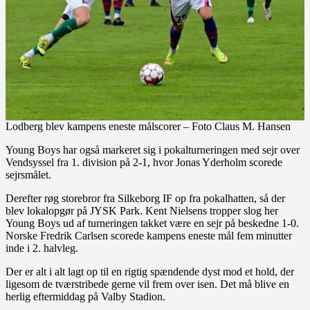
Lodberg blev kampens eneste målscorer – Foto Claus M. Hansen
Young Boys har også markeret sig i pokalturneringen med sejr over
Vendsyssel fra 1. division på 2-1, hvor Jonas Yderholm scorede
sejrsmålet.
Derefter røg storebror fra Silkeborg IF op fra pokalhatten, så der
blev lokalopgør på JYSK Park. Kent Nielsens tropper slog her
Young Boys ud af turneringen takket være en sejr på beskedne 1-0.
Norske Fredrik Carlsen scorede kampens eneste mål fem minutter
inde i 2. halvleg.
Der er alt i alt lagt op til en rigtig spændende dyst mod et hold, der
ligesom de tværstribede gerne vil frem over isen. Det må blive en
herlig eftermiddag på Valby Stadion.