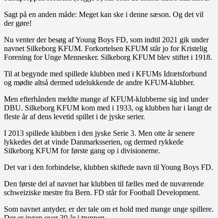
Sagt på en anden måde: Meget kan ske i denne sæson. Og det vil
der gøre!
Nu venter der besøg af Young Boys FD, som indtil 2021 gik under
navnet Silkeborg KFUM. Forkortelsen KFUM står jo for Kristelig
Forening for Unge Mennesker. Silkeborg KFUM blev stiftet i 1918.
Til at begynde med spillede klubben med i KFUMs Idrætsforbund
og mødte altså dermed udelukkende de andre KFUM-klubber.
Men efterhånden meldte mange af KFUM-klubberne sig ind under
DBU. Silkeborg KFUM kom med i 1933, og klubben har i langt de
fleste år af dens levetid spillet i de jyske serier.
I 2013 spillede klubben i den jyske Serie 3. Men otte år senere
lykkedes det at vinde Danmarksserien, og dermed rykkede
Silkeborg KFUM for første gang op i divisionerne.
Det var i den forbindelse, klubben skiftede navn til Young Boys FD.
Den første del af navnet har klubben til fælles med de nuværende
schweiziske mestre fra Bern. FD står for Football Development.
Som navnet antyder, er der tale om et hold med mange unge spillere.
Der er ingen over 30 år i truppen.