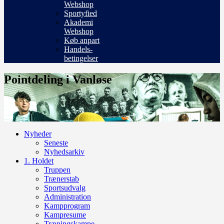
Webshop
Sportyfied
Akademi
Webshop
Køb anpart
Handels-
betingelser
Pointdeling i Vanløse
Nyheder
Seneste
Nyhedsarkiv
1. Holdet
Truppen
Trænerstab
Sportsudvalg
Administration
Kampprogram
Kampresume
Træningskampe