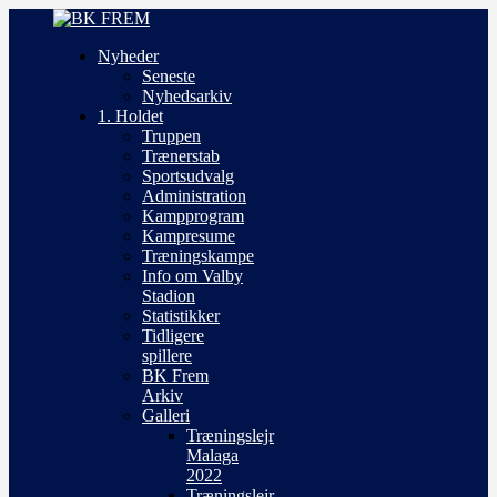
Nyheder
Seneste
Nyhedsarkiv
1. Holdet
Truppen
Trænerstab
Sportsudvalg
Administration
Kampprogram
Kampresume
Træningskampe
Info om Valby
Stadion
Statistikker
Tidligere
spillere
BK Frem
Arkiv
Galleri
Træningslejr
Malaga
2022
Træningslejr