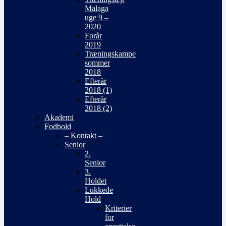
Malaga
uge 9 –
2020
Forår
2019
Træningskampe
sommer
2018
Efterår
2018 (1)
Efterår
2018 (2)
Akademi
Fodbold
– Kontakt –
Senior
2.
Senior
3.
Holdet
Lukkede
Hold
Kriterier
for