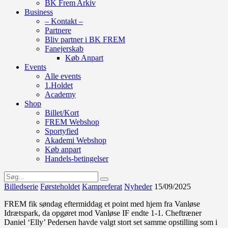
BK Frem Arkiv
Business
– Kontakt –
Partnere
Bliv partner i BK FREM
Fanejerskab
Køb Anpart
Events
Alle events
1.Holdet
Academy
Shop
Billet/Kort
FREM Webshop
Sportyfied
Akademi Webshop
Køb anpart
Handels-betingelser
Billedserie
Førsteholdet
Kampreferat
Nyheder
15/09/2025
FREM fik søndag eftermiddag et point med hjem fra Vanløse
Idrætspark, da opgøret mod Vanløse IF endte 1-1. Cheftræner
Daniel ‘Elly’ Pedersen havde valgt stort set samme opstilling som i