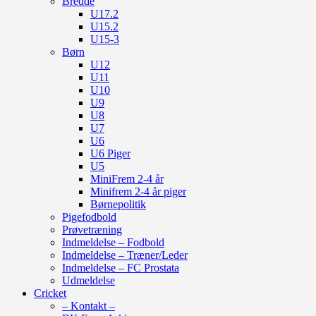
Bredde
U17.2
U15.2
U15-3
Børn
U12
U11
U10
U9
U8
U7
U6
U6 Piger
U5
MiniFrem 2-4 år
Minifrem 2-4 år piger
Børnepolitik
Pigefodbold
Prøvetræning
Indmeldelse – Fodbold
Indmeldelse – Træner/Leder
Indmeldelse – FC Prostata
Udmeldelse
Cricket
– Kontakt –