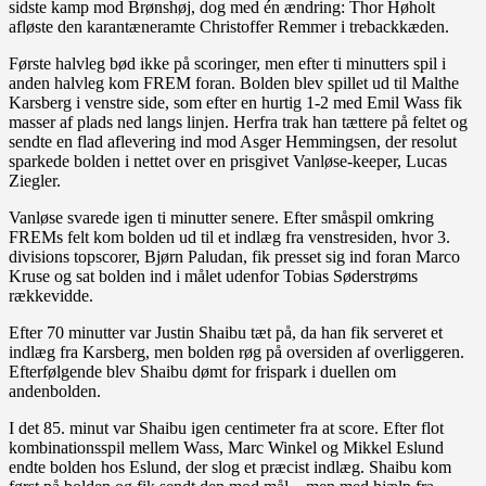
sidste kamp mod Brønshøj, dog med én ændring: Thor Høholt
afløste den karantæneramte Christoffer Remmer i trebackkæden.
Første halvleg bød ikke på scoringer, men efter ti minutters spil i
anden halvleg kom FREM foran. Bolden blev spillet ud til Malthe
Karsberg i venstre side, som efter en hurtig 1-2 med Emil Wass fik
masser af plads ned langs linjen. Herfra trak han tættere på feltet og
sendte en flad aflevering ind mod Asger Hemmingsen, der resolut
sparkede bolden i nettet over en prisgivet Vanløse-keeper, Lucas
Ziegler.
Vanløse svarede igen ti minutter senere. Efter småspil omkring
FREMs felt kom bolden ud til et indlæg fra venstresiden, hvor 3.
divisions topscorer, Bjørn Paludan, fik presset sig ind foran Marco
Kruse og sat bolden ind i målet udenfor Tobias Søderstrøms
rækkevidde.
Efter 70 minutter var Justin Shaibu tæt på, da han fik serveret et
indlæg fra Karsberg, men bolden røg på oversiden af overliggeren.
Efterfølgende blev Shaibu dømt for frispark i duellen om
andenbolden.
I det 85. minut var Shaibu igen centimeter fra at score. Efter flot
kombinationsspil mellem Wass, Marc Winkel og Mikkel Eslund
endte bolden hos Eslund, der slog et præcist indlæg. Shaibu kom