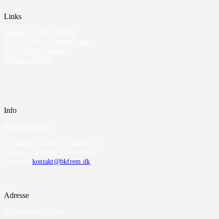
Links
Statistik for BK FREM
BK FREM’s Historiske arkiv
BK FREM Support
Torsdagsholdet
Info
Privatlivspolitik
Anvendelse af data fra bkfrem.dk
kræver en skriftlig godkendelse.
Skriv til
kontakt@bkfrem.dk
Adresse
Boldklubben FREM