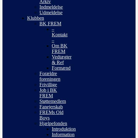
Arkiv
Indmeldelse
Udmeldelse
Klubben
BK FREM
–
Kontakt
–
Om BK
FREM
Vedtægter
& Ref
Formænd
Forældre
foreningen
Frivillige
Job i BK
FREM
Støttemedlem
Fanejerskab
FREMs Old
Boys
Hjælpefonden
Introduktion
Information