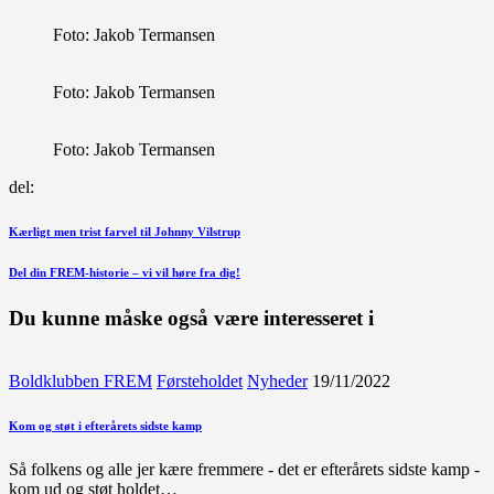
Foto: Jakob Termansen
Foto: Jakob Termansen
Foto: Jakob Termansen
del:
Indlægsnavigation
Forrige
Kærligt men trist farvel til Johnny Vilstrup
indlæg
Næste
Del din FREM-historie – vi vil høre fra dig!
indlæg
Du kunne måske også være interesseret i
Boldklubben FREM
Førsteholdet
Nyheder
19/11/2022
Kom og støt i efterårets sidste kamp
Så folkens og alle jer kære fremmere - det er efterårets sidste kamp -
kom ud og støt holdet…