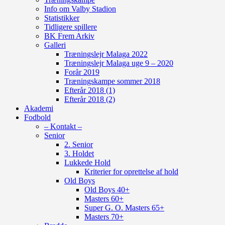
Info om Valby Stadion
Statistikker
Tidligere spillere
BK Frem Arkiv
Galleri
Træningslejr Malaga 2022
Træningslejr Malaga uge 9 – 2020
Forår 2019
Træningskampe sommer 2018
Efterår 2018 (1)
Efterår 2018 (2)
Akademi
Fodbold
– Kontakt –
Senior
2. Senior
3. Holdet
Lukkede Hold
Kriterier for oprettelse af hold
Old Boys
Old Boys 40+
Masters 60+
Super G. O. Masters 65+
Masters 70+