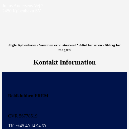
Julius Andersens Vej 7
2450 København SV
Ægte København - Sammen er vi stærkest * Altid for æren - Aldrig for
magten
Kontakt Information
Boldklubben FREM
CVR 56778519
Tlf. :+45 4
0 14 94 69