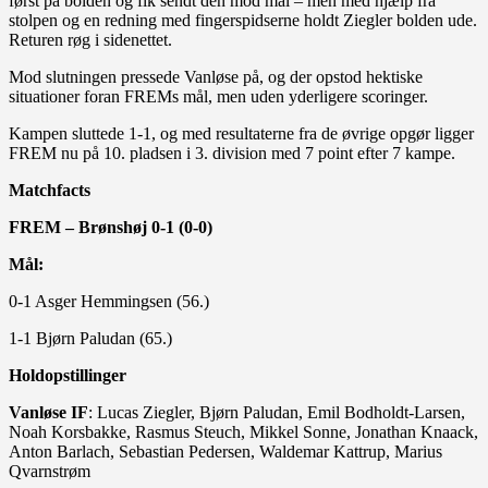
først på bolden og fik sendt den mod mål – men med hjælp fra
stolpen og en redning med fingerspidserne holdt Ziegler bolden ude.
Returen røg i sidenettet.
Mod slutningen pressede Vanløse på, og der opstod hektiske
situationer foran FREMs mål, men uden yderligere scoringer.
Kampen sluttede 1-1, og med resultaterne fra de øvrige opgør ligger
FREM nu på 10. pladsen i 3. division med 7 point efter 7 kampe.
Matchfacts
FREM – Brønshøj 0-1 (0-0)
Mål:
0-1 Asger Hemmingsen (56.)
1-1 Bjørn Paludan (65.)
Holdopstillinger
Vanløse IF
: Lucas Ziegler, Bjørn Paludan, Emil Bodholdt-Larsen,
Noah Korsbakke, Rasmus Steuch, Mikkel Sonne, Jonathan Knaack,
Anton Barlach, Sebastian Pedersen, Waldemar Kattrup, Marius
Qvarnstrøm