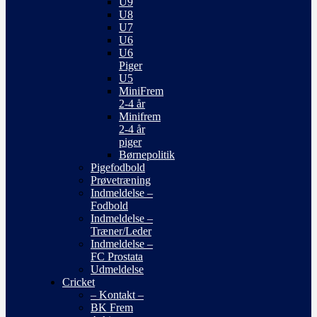
U9
U8
U7
U6
U6
Piger
U5
MiniFrem
2-4 år
Minifrem
2-4 år
piger
Børnepolitik
Pigefodbold
Prøvetræning
Indmeldelse –
Fodbold
Indmeldelse –
Træner/Leder
Indmeldelse –
FC Prostata
Udmeldelse
Cricket
– Kontakt –
BK Frem