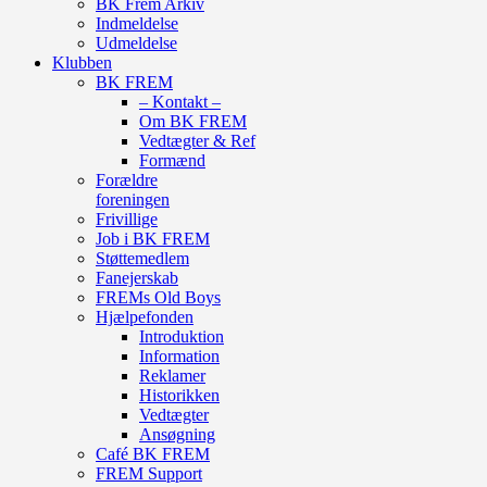
BK Frem Arkiv
Indmeldelse
Udmeldelse
Klubben
BK FREM
– Kontakt –
Om BK FREM
Vedtægter & Ref
Formænd
Forældre
foreningen
Frivillige
Job i BK FREM
Støttemedlem
Fanejerskab
FREMs Old Boys
Hjælpefonden
Introduktion
Information
Reklamer
Historikken
Vedtægter
Ansøgning
Café BK FREM
FREM Support