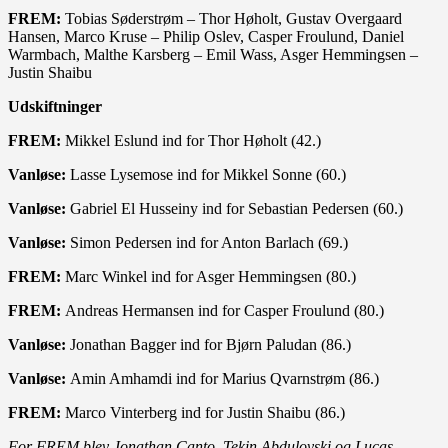
FREM:
Tobias Søderstrøm – Thor Høholt, Gustav Overgaard
Hansen, Marco Kruse – Philip Oslev, Casper Froulund, Daniel
Warmbach, Malthe Karsberg – Emil Wass, Asger Hemmingsen –
Justin Shaibu
Udskiftninger
FREM:
Mikkel Eslund ind for Thor Høholt (42.)
Vanløse:
Lasse Lysemose ind for Mikkel Sonne (60.)
Vanløse:
Gabriel El Husseiny ind for Sebastian Pedersen (60.)
Vanløse:
Simon Pedersen ind for Anton Barlach (69.)
FREM:
Marc Winkel ind for Asger Hemmingsen (80.)
FREM:
Andreas Hermansen ind for Casper Froulund (80.)
Vanløse:
Jonathan Bagger ind for Bjørn Paludan (86.)
Vanløse:
Amin Amhamdi ind for Marius Qvarnstrøm (86.)
FREM:
Marco Vinterberg ind for Justin Shaibu (86.)
For FREM blev Jonathan Canto, Tekin Abdulovski og Lucas