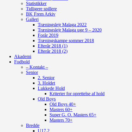
Statistikker
Tidligere spillere
BK Frem Arkiv
Galleri
Træningslejr Malaga 2022
Træningslejr Malaga uge 9 – 2020
Forår 2019
Træningskampe sommer 2018
Efterår 2018 (1)
Efterår 2018 (2)
Akademi
Fodbold
– Kontakt –
Senior
2. Senior
3. Holdet
Lukkede Hold
Kriterier for oprettelse af hold
Old Boys
Old Boys 40+
Masters 60+
Super G. O. Masters 65+
Masters 70+
Bredde
U17.2