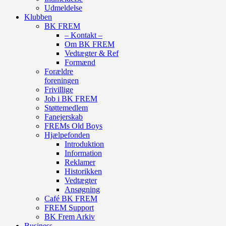
Udmeldelse
Klubben
BK FREM
– Kontakt –
Om BK FREM
Vedtægter & Ref
Formænd
Forældre
foreningen
Frivillige
Job i BK FREM
Støttemedlem
Fanejerskab
FREMs Old Boys
Hjælpefonden
Introduktion
Information
Reklamer
Historikken
Vedtægter
Ansøgning
Café BK FREM
FREM Support
BK Frem Arkiv
Business