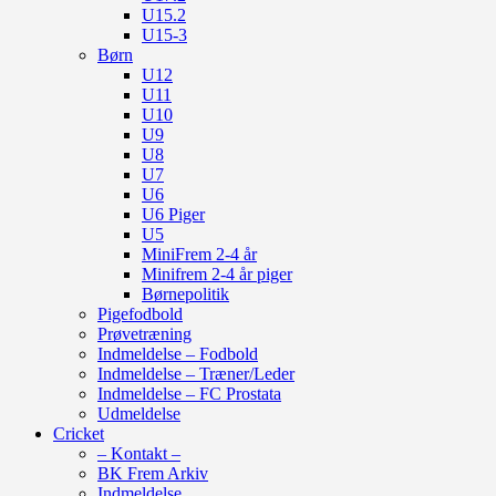
U15.2
U15-3
Børn
U12
U11
U10
U9
U8
U7
U6
U6 Piger
U5
MiniFrem 2-4 år
Minifrem 2-4 år piger
Børnepolitik
Pigefodbold
Prøvetræning
Indmeldelse – Fodbold
Indmeldelse – Træner/Leder
Indmeldelse – FC Prostata
Udmeldelse
Cricket
– Kontakt –
BK Frem Arkiv
Indmeldelse