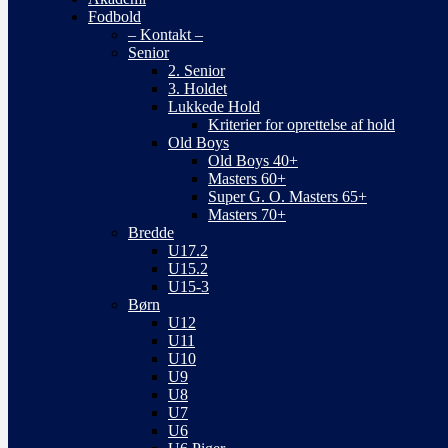
Fodbold
– Kontakt –
Senior
2. Senior
3. Holdet
Lukkede Hold
Kriterier for oprettelse af hold
Old Boys
Old Boys 40+
Masters 60+
Super G. O. Masters 65+
Masters 70+
Bredde
U17.2
U15.2
U15-3
Børn
U12
U11
U10
U9
U8
U7
U6