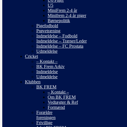
U6 Piger
U5
MiniFrem 2-4 år
Minifrem 2-4 år piger
Børnepolitik
Pigefodbold
Prøvetræning
Indmeldelse – Fodbold
Indmeldelse – Træner/Leder
Indmeldelse – FC Prostata
Udmeldelse
Cricket
– Kontakt –
BK Frem Arkiv
Indmeldelse
Udmeldelse
Klubben
BK FREM
– Kontakt –
Om BK FREM
Vedtægter & Ref
Formænd
Forældre
foreningen
Frivillige