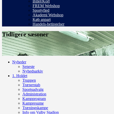
Billet/Kort
FREM Webshop
Sportyfied
Akademi Webshop
Køb anpart
Handels-betingelser
Tidligere sæsoner
Nyheder
Seneste
Nyhedsarkiv
1. Holdet
Truppen
Trænerstab
Sportsudvalg
Administration
Kampprogram
Kampresume
Træningskampe
Info om Valby Stadion