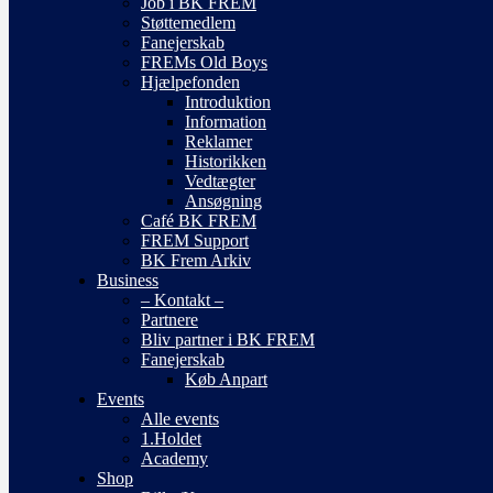
Job i BK FREM
Støttemedlem
Fanejerskab
FREMs Old Boys
Hjælpefonden
Introduktion
Information
Reklamer
Historikken
Vedtægter
Ansøgning
Café BK FREM
FREM Support
BK Frem Arkiv
Business
– Kontakt –
Partnere
Bliv partner i BK FREM
Fanejerskab
Køb Anpart
Events
Alle events
1.Holdet
Academy
Shop