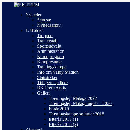
Nyheder
Seneste
Nyhedsarkiv
1. Holdet
Truppen
Trænerstab
Sportsudvalg
Administration
Kampprogram
Kampresume
Træningskampe
Info om Valby Stadion
Statistikker
Tidligere spillere
BK Frem Arkiv
Galleri
Træningslejr Malaga 2022
Træningslejr Malaga uge 9 – 2020
Forår 2019
Træningskampe sommer 2018
Efterår 2018 (1)
Efterår 2018 (2)
Akademi