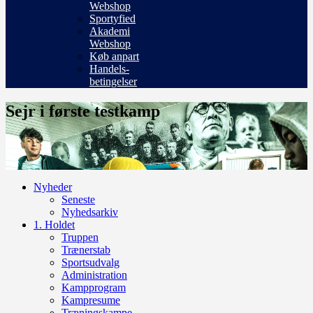
Webshop
Sportyfied
Akademi
Webshop
Køb anpart
Handels-
betingelser
Sejr i første testkamp
Nyheder
Seneste
Nyhedsarkiv
1. Holdet
Truppen
Trænerstab
Sportsudvalg
Administration
Kampprogram
Kampresume
Træningskampe