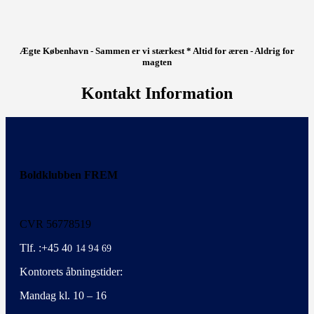
Ægte København - Sammen er vi stærkest * Altid for æren - Aldrig for
magten
Kontakt Information
Boldklubben FREM
CVR 56778519
Tlf. :+45 4
0 14 94 69
Kontorets åbningstider:
Mandag kl. 10 – 16