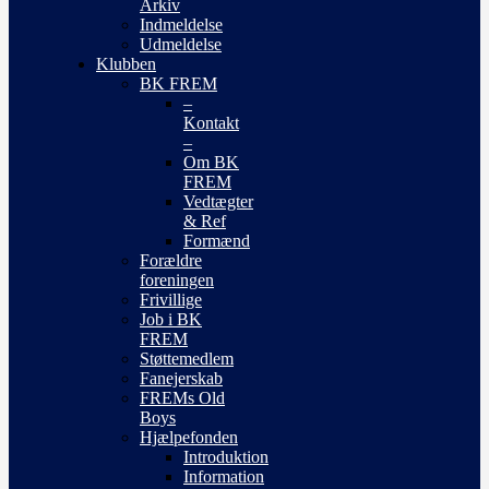
Arkiv
Indmeldelse
Udmeldelse
Klubben
BK FREM
–
Kontakt
–
Om BK
FREM
Vedtægter
& Ref
Formænd
Forældre
foreningen
Frivillige
Job i BK
FREM
Støttemedlem
Fanejerskab
FREMs Old
Boys
Hjælpefonden
Introduktion
Information