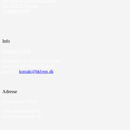
BK FREM’s Historiske arkiv
BK FREM Support
Torsdagsholdet
Info
Privatlivspolitik
Anvendelse af data fra bkfrem.dk
kræver en skriftlig godkendelse.
Skriv til
kontakt@bkfrem.dk
Adresse
Boldklubben FREM
Julius Andersens Vej 7
2450 København SV