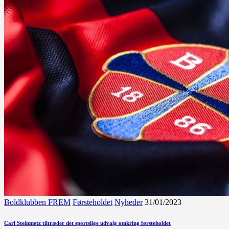
Boldklubben FREM
Førsteholdet
Nyheder
31/01/2023
Carl Steinmetz tiltræder det sportslige udvalg omkring førsteholdet