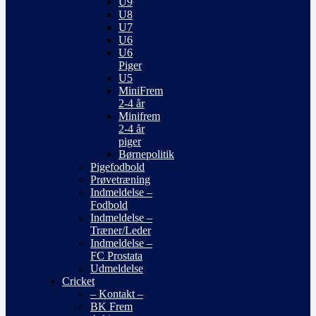
U9
U8
U7
U6
U6
Piger
U5
MiniFrem
2-4 år
Minifrem
2-4 år
piger
Børnepolitik
Pigefodbold
Prøvetræning
Indmeldelse –
Fodbold
Indmeldelse –
Træner/Leder
Indmeldelse –
FC Prostata
Udmeldelse
Cricket
– Kontakt –
BK Frem