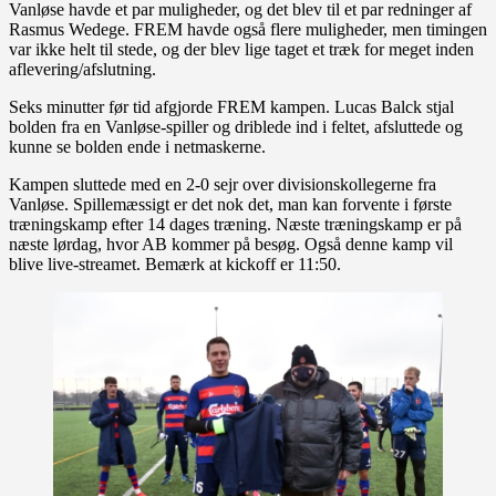
Vanløse havde et par muligheder, og det blev til et par redninger af
Rasmus Wedege. FREM havde også flere muligheder, men timingen
var ikke helt til stede, og der blev lige taget et træk for meget inden
aflevering/afslutning.
Seks minutter før tid afgjorde FREM kampen. Lucas Balck stjal
bolden fra en Vanløse-spiller og driblede ind i feltet, afsluttede og
kunne se bolden ende i netmaskerne.
Kampen sluttede med en 2-0 sejr over divisionskollegerne fra
Vanløse. Spillemæssigt er det nok det, man kan forvente i første
træningskamp efter 14 dages træning. Næste træningskamp er på
næste lørdag, hvor AB kommer på besøg. Også denne kamp vil
blive live-streamet. Bemærk at kickoff er 11:50.