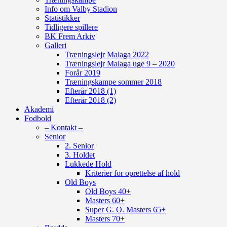
Info om Valby Stadion
Statistikker
Tidligere spillere
BK Frem Arkiv
Galleri
Træningslejr Malaga 2022
Træningslejr Malaga uge 9 – 2020
Forår 2019
Træningskampe sommer 2018
Efterår 2018 (1)
Efterår 2018 (2)
Akademi
Fodbold
– Kontakt –
Senior
2. Senior
3. Holdet
Lukkede Hold
Kriterier for oprettelse af hold
Old Boys
Old Boys 40+
Masters 60+
Super G. O. Masters 65+
Masters 70+