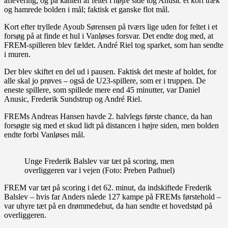
aflevering, og på kanten af feltet i højre side tog Anusic et kort træk
og hamrede bolden i mål; faktisk et ganske flot mål.
Kort efter tryllede Ayoub Sørensen på tværs lige uden for feltet i et
forsøg på at finde et hul i Vanløses forsvar. Det endte dog med, at
FREM-spilleren blev fældet. André Riel tog sparket, som han sendte
i muren.
Der blev skiftet en del ud i pausen. Faktisk det meste af holdet, for
alle skal jo prøves – også de U23-spillere, som er i truppen. De
eneste spillere, som spillede mere end 45 minutter, var Daniel
Anusic, Frederik Sundstrup og André Riel.
FREMs Andreas Hansen havde 2. halvlegs første chance, da han
forsøgte sig med et skud lidt på distancen i højre siden, men bolden
endte forbi Vanløses mål.
Unge Frederik Balslev var tæt på scoring, men
overliggeren var i vejen (Foto: Preben Pathuel)
FREM var tæt på scoring i det 62. minut, da indskiftede Frederik
Balslev – hvis far Anders nåede 127 kampe på FREMs førstehold –
var uhyre tæt på en drømmedebut, da han sendte et hovedstød på
overliggeren.