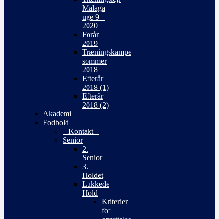
Malaga
uge 9 –
2020
Forår
2019
Træningskampe
sommer
2018
Efterår
2018 (1)
Efterår
2018 (2)
Akademi
Fodbold
– Kontakt –
Senior
2.
Senior
3.
Holdet
Lukkede
Hold
Kriterier
for