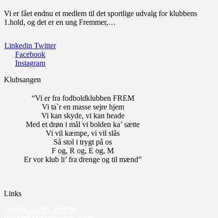
Vi er fået endnu et medlem til det sportlige udvalg for klubbens
1.hold, og det er en ung Fremmer,…
Linkedin
Twitter
Facebook
Instagram
Klubsangen
“Vi er fra fodboldklubben FREM
Vi ta`r en masse sejre hjem
Vi kan skyde, vi kan heade
Med et drøn i mål vi bolden ka’ sætte
Vi vil kæmpe, vi vil slås
Så stol i trygt på os
F og, R og, E og, M
Er vor klub li’ fra drenge og til mænd”
Links
Statistik for BK FREM