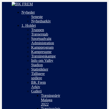
Nyheder
Seneste
Nyhedsarkiv
1. Holdet
Truppen
Trænerstab
Sportsudvalg
Administration
Kampprogram
Kampresume
Træningskampe
Info om Valby
Stadion
Statistikker
Tidligere
spillere
BK Frem
Arkiv
Galleri
Træningslejr
Malaga
2022
Træningslejr