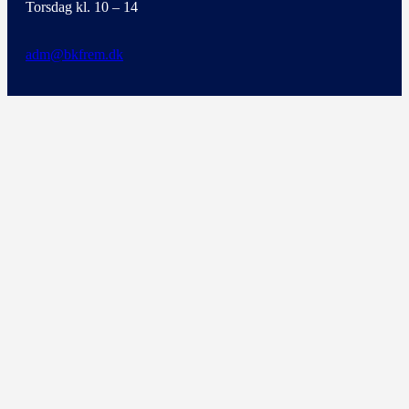
Torsdag kl. 10 – 14
adm@bkfrem.dk