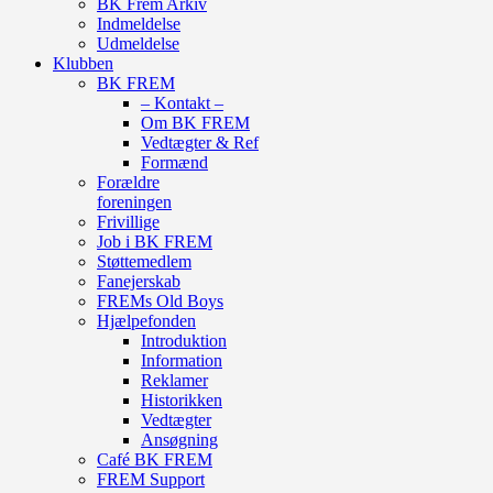
BK Frem Arkiv
Indmeldelse
Udmeldelse
Klubben
BK FREM
– Kontakt –
Om BK FREM
Vedtægter & Ref
Formænd
Forældre
foreningen
Frivillige
Job i BK FREM
Støttemedlem
Fanejerskab
FREMs Old Boys
Hjælpefonden
Introduktion
Information
Reklamer
Historikken
Vedtægter
Ansøgning
Café BK FREM
FREM Support