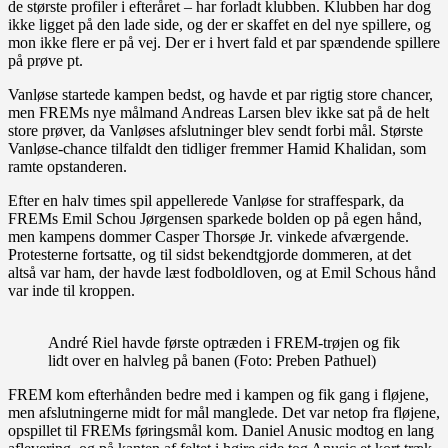
de største profiler i efteråret – har forladt klubben. Klubben har dog
ikke ligget på den lade side, og der er skaffet en del nye spillere, og
mon ikke flere er på vej. Der er i hvert fald et par spændende spillere
på prøve pt.
Vanløse startede kampen bedst, og havde et par rigtig store chancer,
men FREMs nye målmand Andreas Larsen blev ikke sat på de helt
store prøver, da Vanløses afslutninger blev sendt forbi mål. Største
Vanløse-chance tilfaldt den tidliger fremmer Hamid Khalidan, som
ramte opstanderen.
Efter en halv times spil appellerede Vanløse for straffespark, da
FREMs Emil Schou Jørgensen sparkede bolden op på egen hånd,
men kampens dommer Casper Thorsøe Jr. vinkede afværgende.
Protesterne fortsatte, og til sidst bekendtgjorde dommeren, at det
altså var ham, der havde læst fodboldloven, og at Emil Schous hånd
var inde til kroppen.
André Riel havde første optræden i FREM-trøjen og fik
lidt over en halvleg på banen (Foto: Preben Pathuel)
FREM kom efterhånden bedre med i kampen og fik gang i fløjene,
men afslutningerne midt for mål manglede. Det var netop fra fløjene,
opspillet til FREMs føringsmål kom. Daniel Anusic modtog en lang