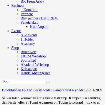
BK Frem Arkiv
Business
– Kontakt –
Partnere
Bliv partner i BK FREM
Fanejerskab
Køb Anpart
Events
Alle events
1.Holdet
Academy
Shop
Billet/Kort
FREM Webshop
Sportyfied
Akademi Webshop
Køb anpart
Handels-betingelser
Boldklubben FREM
Førsteholdet
Kampreferat
Nyheder
23/01/2021
Så var tiden kommet til årets første testkamp. Kampen var samtidig
den første, efter at Tonni Adamsen og Tobias Brogaard – nok to af