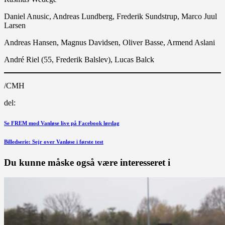
Daniel Anusic, Andreas Lundberg, Frederik Sundstrup, Marco Juul
Larsen
Andreas Hansen, Magnus Davidsen, Oliver Basse, Armend Aslani
André Riel (55, Frederik Balslev), Lucas Balck
/CMH
del:
Indlægsnavigation
Forrige
Se FREM mod Vanløse live på Facebook lørdag
indlæg
Næste
Billedserie: Sejr over Vanløse i første test
indlæg
Du kunne måske også være interesseret i