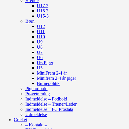
Bredde
U17.2
U15.2
U15-3
Børn
U12
U11
U10
U9
U8
U7
U6
U6 Piger
U5
MiniFrem 2-4 år
Minifrem 2-4 år piger
Børnepolitik
Pigefodbold
Prøvetræning
Indmeldelse – Fodbold
Indmeldelse – Træner/Leder
Indmeldelse – FC Prostata
Udmeldelse
Cricket
– Kontakt –