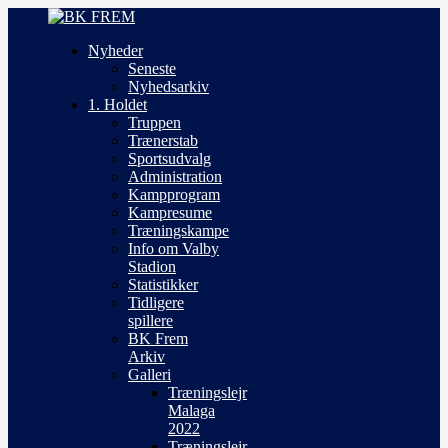
Nyheder
Seneste
Nyhedsarkiv
1. Holdet
Truppen
Trænerstab
Sportsudvalg
Administration
Kampprogram
Kampresume
Træningskampe
Info om Valby
Stadion
Statistikker
Tidligere
spillere
BK Frem
Arkiv
Galleri
Træningslejr
Malaga
2022
Træningslejr