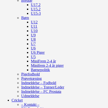
Bredde
U17.2
U15.2
U15-3
Børn
U12
U11
U10
U9
U8
U7
U6
U6 Piger
U5
MiniFrem 2-4 år
Minifrem 2-4 år piger
Børnepolitik
Pigefodbold
Prøvetræning
Indmeldelse – Fodbold
Indmeldelse – Træner/Leder
Indmeldelse – FC Prostata
Udmeldelse
Cricket
– Kontakt –