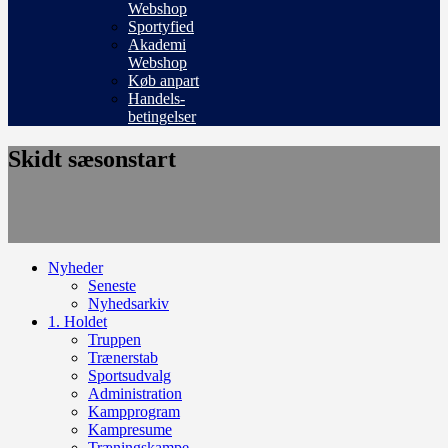
Webshop
Sportyfied
Akademi
Webshop
Køb anpart
Handels-
betingelser
Skidt sæsonstart
Nyheder
Seneste
Nyhedsarkiv
1. Holdet
Truppen
Trænerstab
Sportsudvalg
Administration
Kampprogram
Kampresume
Træningskampe