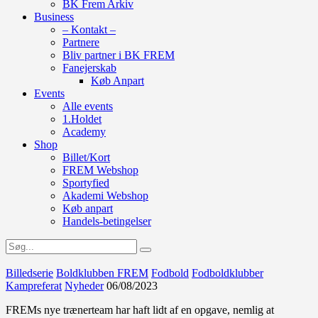
BK Frem Arkiv
Business
– Kontakt –
Partnere
Bliv partner i BK FREM
Fanejerskab
Køb Anpart
Events
Alle events
1.Holdet
Academy
Shop
Billet/Kort
FREM Webshop
Sportyfied
Akademi Webshop
Køb anpart
Handels-betingelser
Billedserie
Boldklubben FREM
Fodbold
Fodboldklubber
Kampreferat
Nyheder
06/08/2023
FREMs nye trænerteam har haft lidt af en opgave, nemlig at