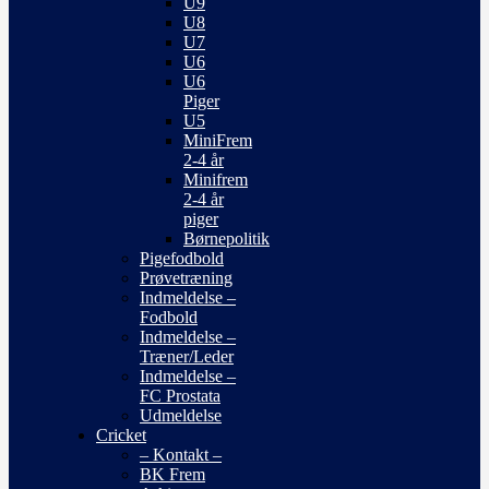
U9
U8
U7
U6
U6
Piger
U5
MiniFrem
2-4 år
Minifrem
2-4 år
piger
Børnepolitik
Pigefodbold
Prøvetræning
Indmeldelse –
Fodbold
Indmeldelse –
Træner/Leder
Indmeldelse –
FC Prostata
Udmeldelse
Cricket
– Kontakt –
BK Frem