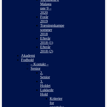
Malaga
uge 9 –
2020
Forår
2019
Træningskampe
sommer
2018
Efterår
2018 (1)
Efterår
2018 (2)
Akademi
Fodbold
– Kontakt –
Senior
2.
Senior
3.
Holdet
Lukkede
Hold
Kriterier
for