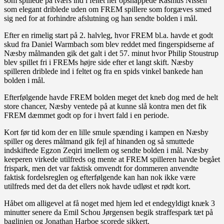
som spillede på tværs ind i feltet her opsnappede Rasmus Nissen
som elegant driblede uden om FREM spillere som forgæves smed
sig ned for at forhindre afslutning og han sendte bolden i mål.
Efter en rimelig start på 2. halvleg, hvor FREM bl.a. havde et godt
skud fra Daniel Warmbach som blev reddet med fingerspidserne af
Næsby målmanden gik det galt i det 57. minut hvor Philip Stoustrup
blev spillet fri i FREMs højre side efter et langt skift. Næsby
spilleren driblede ind i feltet og fra en spids vinkel bankede han
bolden i mål.
Efterfølgende havde FREM bolden meget det kneb dog med de helt
store chancer, Næsby ventede på at kunne slå kontra men det fik
FREM dæmmet godt op for i hvert fald i en periode.
Kort før tid kom der en lille smule spænding i kampen en Næsby
spiller og deres målmand gik fejl af hinanden og så smuttede
indskiftede Egzon Zeqiri imellem og sendte bolden i mål. Næsby
keeperen virkede utilfreds og mente at FREM spilleren havde begået
frispark, men det var faktisk omvendt for dommeren anvendte
faktisk fordelsreglen og efterfølgende kan han nok ikke være
utilfreds med det da det ellers nok havde udløst et rødt kort.
Håbet om alligevel at få noget med hjem led et endegyldigt knæk 3
minutter senere da Emil Schou Jørgensen begik straffespark tæt på
baglinjen og Jonathan Harboe scorede sikkert.