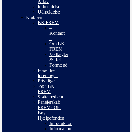
Arkiv
Indmeldelse
Udmeldelse
Klubben
BK FREM
–
Kontakt
–
Om BK
FREM
Vedtægter
& Ref
Formænd
Forældre
foreningen
Frivillige
Job i BK
FREM
Støttemedlem
Fanejerskab
FREMs Old
Boys
Hjælpefonden
Introduktion
Information