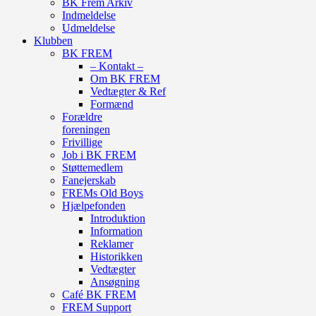
BK Frem Arkiv
Indmeldelse
Udmeldelse
Klubben
BK FREM
– Kontakt –
Om BK FREM
Vedtægter & Ref
Formænd
Forældre
foreningen
Frivillige
Job i BK FREM
Støttemedlem
Fanejerskab
FREMs Old Boys
Hjælpefonden
Introduktion
Information
Reklamer
Historikken
Vedtægter
Ansøgning
Café BK FREM
FREM Support