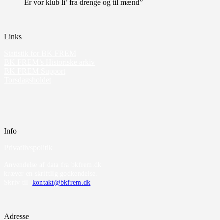
Er vor klub li’ fra drenge og til mænd”
Links
Statistik for BK FREM
BK FREM’s Historiske arkiv
BK FREM Support
Torsdagsholdet
Info
Privatlivspolitik
Anvendelse af data fra bkfrem.dk
kræver en skriftlig godkendelse.
Skriv til
kontakt@bkfrem.dk
Adresse