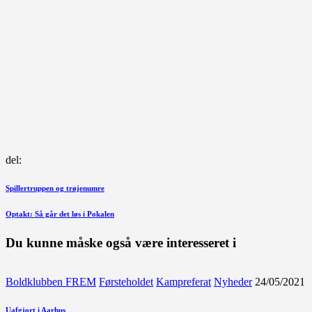
del:
Indlægsnavigation
Forrige
Spillertruppen og trøjenumre
indlæg
Næste
Optakt: Så går det løs i Pokalen
indlæg
Du kunne måske også være interesseret i
Boldklubben FREM
Førsteholdet
Kampreferat
Nyheder
24/05/2021
Uafgjort i Aarhus