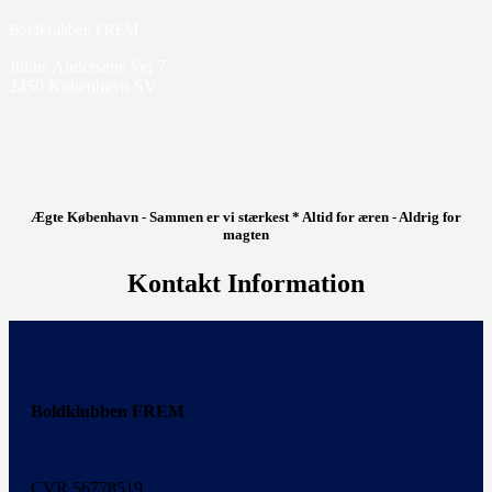
Boldklubben FREM
Julius Andersens Vej 7
2450 København SV
Ægte København - Sammen er vi stærkest * Altid for æren - Aldrig for
magten
Kontakt Information
Boldklubben FREM
CVR 56778519