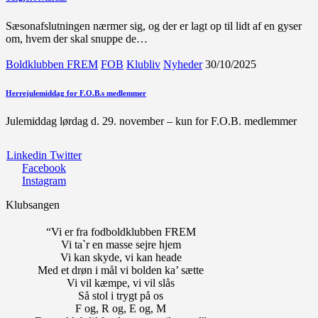
Sæsonafslutningen nærmer sig, og der er lagt op til lidt af en gyser
om, hvem der skal snuppe de…
Boldklubben FREM
FOB
Klubliv
Nyheder
30/10/2025
Herrejulemiddag for F.O.B.s medlemmer
Julemiddag lørdag d. 29. november – kun for F.O.B. medlemmer
Linkedin
Twitter
Facebook
Instagram
Klubsangen
“Vi er fra fodboldklubben FREM
Vi ta`r en masse sejre hjem
Vi kan skyde, vi kan heade
Med et drøn i mål vi bolden ka’ sætte
Vi vil kæmpe, vi vil slås
Så stol i trygt på os
F og, R og, E og, M