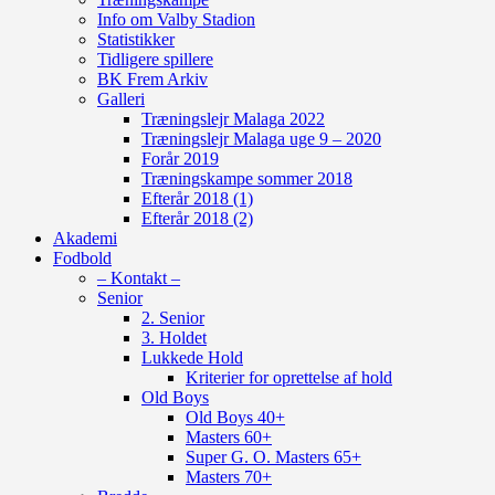
Info om Valby Stadion
Statistikker
Tidligere spillere
BK Frem Arkiv
Galleri
Træningslejr Malaga 2022
Træningslejr Malaga uge 9 – 2020
Forår 2019
Træningskampe sommer 2018
Efterår 2018 (1)
Efterår 2018 (2)
Akademi
Fodbold
– Kontakt –
Senior
2. Senior
3. Holdet
Lukkede Hold
Kriterier for oprettelse af hold
Old Boys
Old Boys 40+
Masters 60+
Super G. O. Masters 65+
Masters 70+