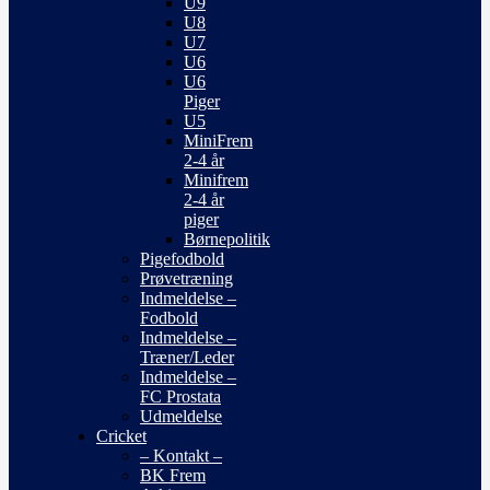
U9
U8
U7
U6
U6
Piger
U5
MiniFrem
2-4 år
Minifrem
2-4 år
piger
Børnepolitik
Pigefodbold
Prøvetræning
Indmeldelse –
Fodbold
Indmeldelse –
Træner/Leder
Indmeldelse –
FC Prostata
Udmeldelse
Cricket
– Kontakt –
BK Frem