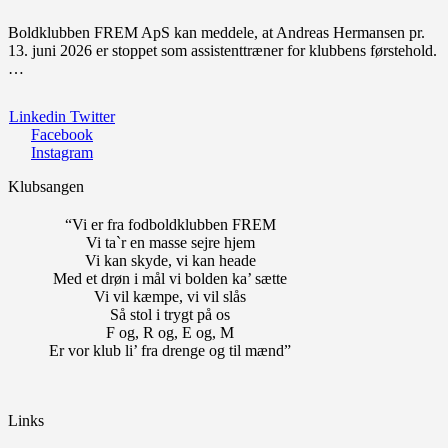
Boldklubben FREM ApS kan meddele, at Andreas Hermansen pr.
13. juni 2026 er stoppet som assistenttræner for klubbens førstehold.
…
Linkedin
Twitter
Facebook
Instagram
Klubsangen
“Vi er fra fodboldklubben FREM
Vi ta`r en masse sejre hjem
Vi kan skyde, vi kan heade
Med et drøn i mål vi bolden ka’ sætte
Vi vil kæmpe, vi vil slås
Så stol i trygt på os
F og, R og, E og, M
Er vor klub li’ fra drenge og til mænd”
Links