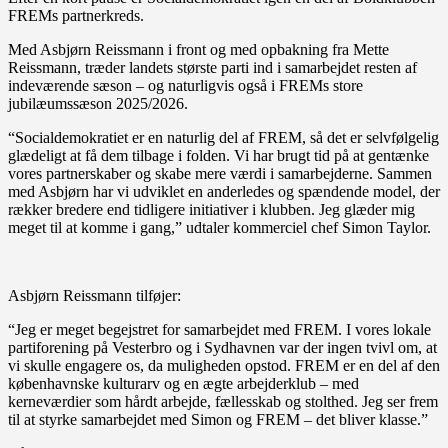
FREMs partnerkreds.
Med Asbjørn Reissmann i front og med opbakning fra Mette
Reissmann, træder landets største parti ind i samarbejdet resten af
indeværende sæson – og naturligvis også i FREMs store
jubilæumssæson 2025/2026.
“Socialdemokratiet er en naturlig del af FREM, så det er selvfølgelig
glædeligt at få dem tilbage i folden. Vi har brugt tid på at gentænke
vores partnerskaber og skabe mere værdi i samarbejderne. Sammen
med Asbjørn har vi udviklet en anderledes og spændende model, der
rækker bredere end tidligere initiativer i klubben. Jeg glæder mig
meget til at komme i gang,” udtaler kommerciel chef Simon Taylor.
Asbjørn Reissmann tilføjer:
“Jeg er meget begejstret for samarbejdet med FREM. I vores lokale
partiforening på Vesterbro og i Sydhavnen var der ingen tvivl om, at
vi skulle engagere os, da muligheden opstod. FREM er en del af den
københavnske kulturarv og en ægte arbejderklub – med
kerneværdier som hårdt arbejde, fællesskab og stolthed. Jeg ser frem
til at styrke samarbejdet med Simon og FREM – det bliver klasse.”