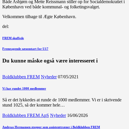
Både Asbjørn og Mette Reissmann stiller op for Socialdemokratiet i
København ved både kommunal- og folketingsvalget.
Velkommen tilbage til Ægte København.
del:
Indlægsnavigation
Forrige
FREM skuffede
indlæg
Næste
Fremragende sæsonstart for U17
indlæg
Du kunne måske også være interesseret i
Boldklubben FREM
Nyheder
07/05/2021
Vi har rundet 1000 medlemmer
Så er det lykkedes at runde de 1000 medlemmer. Vi er i skrivende
stund 1025, så der kommer hele…
Boldklubben FREM ApS
Nyheder
16/06/2026
Andreas Hermansen stopper som assistenttræner i Boldklubben FREM