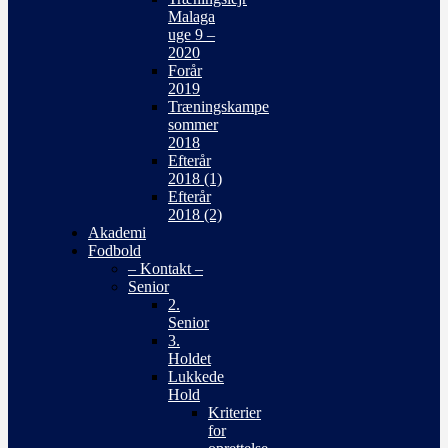
Malaga
uge 9 –
2020
Forår
2019
Træningskampe
sommer
2018
Efterår
2018 (1)
Efterår
2018 (2)
Akademi
Fodbold
– Kontakt –
Senior
2.
Senior
3.
Holdet
Lukkede
Hold
Kriterier
for