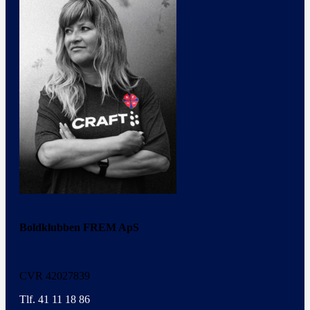
Boldklubben FREM ApS
CVR 42027839
Tlf. 41 11 18 86