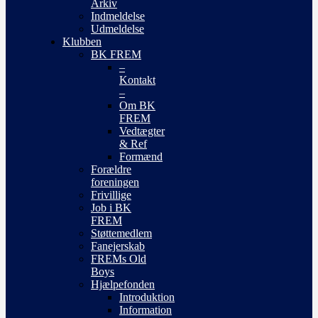
Arkiv
Indmeldelse
Udmeldelse
Klubben
BK FREM
–
Kontakt
–
Om BK
FREM
Vedtægter
& Ref
Formænd
Forældre
foreningen
Frivillige
Job i BK
FREM
Støttemedlem
Fanejerskab
FREMs Old
Boys
Hjælpefonden
Introduktion
Information