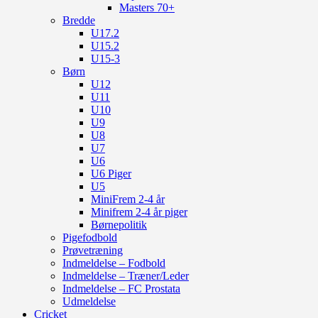
Masters 70+
Bredde
U17.2
U15.2
U15-3
Børn
U12
U11
U10
U9
U8
U7
U6
U6 Piger
U5
MiniFrem 2-4 år
Minifrem 2-4 år piger
Børnepolitik
Pigefodbold
Prøvetræning
Indmeldelse – Fodbold
Indmeldelse – Træner/Leder
Indmeldelse – FC Prostata
Udmeldelse
Cricket