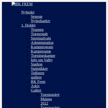
Nyheder
Seneste
Nyhedsarkiv
1. Holdet
Truppen
Trænerstab
Sportsudvalg
Administration
Kampprogram
Kampresume
Træningskampe
Info om Valby
Stadion
Statistikker
Tidligere
spillere
BK Frem
Arkiv
Galleri
Træningslejr
Malaga
2022
Træningslejr