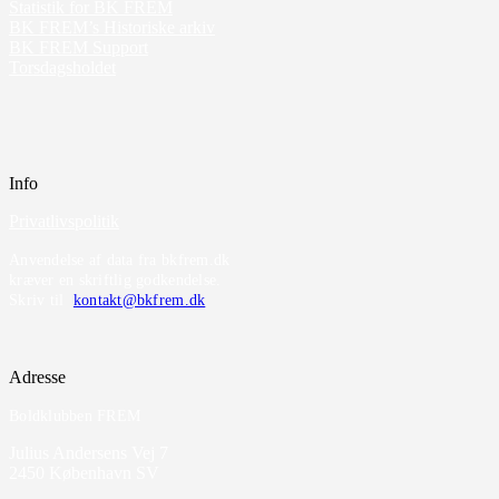
Statistik for BK FREM
BK FREM’s Historiske arkiv
BK FREM Support
Torsdagsholdet
Info
Privatlivspolitik
Anvendelse af data fra bkfrem.dk
kræver en skriftlig godkendelse.
Skriv til
kontakt@bkfrem.dk
Adresse
Boldklubben FREM
Julius Andersens Vej 7
2450 København SV