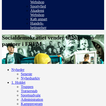
Webshop
Sportyfied
Akademi
Webshop
Køb anpart
Handels-
betingelser
Socialdemokratiet vender tilbage som
partner i FREM
Nyheder
Seneste
Nyhedsarkiv
1. Holdet
Truppen
Trænerstab
Sportsudvalg
Administration
Kampprogram