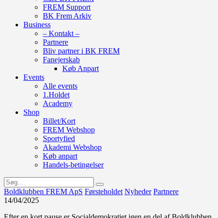
FREM Support
BK Frem Arkiv
Business
– Kontakt –
Partnere
Bliv partner i BK FREM
Fanejerskab
Køb Anpart
Events
Alle events
1.Holdet
Academy
Shop
Billet/Kort
FREM Webshop
Sportyfied
Akademi Webshop
Køb anpart
Handels-betingelser
Boldklubben FREM ApS
Førsteholdet
Nyheder
Partnere
14/04/2025
Efter en kort pause er Socialdemokratiet igen en del af Boldklubben