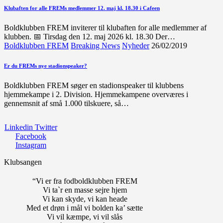
Klubaften for alle FREMs medlemmer 12. maj kl. 18.30 i Cafeen
Boldklubben FREM inviterer til klubaften for alle medlemmer af
klubben. 📅 Tirsdag den 12. maj 2026 kl. 18.30 Der…
Boldklubben FREM
Breaking News
Nyheder
26/02/2019
Er du FREMs nye stadionspeaker?
Boldklubben FREM søger en stadionspeaker til klubbens
hjemmekampe i 2. Division. Hjemmekampene overværes i
gennemsnit af små 1.000 tilskuere, så…
Linkedin
Twitter
Facebook
Instagram
Klubsangen
“Vi er fra fodboldklubben FREM
Vi ta`r en masse sejre hjem
Vi kan skyde, vi kan heade
Med et drøn i mål vi bolden ka’ sætte
Vi vil kæmpe, vi vil slås