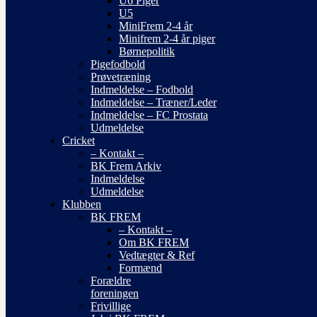
U6 Piger
U5
MiniFrem 2-4 år
Minifrem 2-4 år piger
Børnepolitik
Pigefodbold
Prøvetræning
Indmeldelse – Fodbold
Indmeldelse – Træner/Leder
Indmeldelse – FC Prostata
Udmeldelse
Cricket
– Kontakt –
BK Frem Arkiv
Indmeldelse
Udmeldelse
Klubben
BK FREM
– Kontakt –
Om BK FREM
Vedtægter & Ref
Formænd
Forældre
foreningen
Frivillige