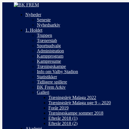
Nyheder
Seneste
Nyhedsarkiv
1. Holdet
Truppen
Trænerstab
Sportsudvalg
Administration
Kampprogram
Kampresume
Træningskampe
Info om Valby Stadion
Statistikker
Tidligere spillere
BK Frem Arkiv
Galleri
Træningslejr Malaga 2022
Træningslejr Malaga uge 9 – 2020
Forår 2019
Træningskampe sommer 2018
Efterår 2018 (1)
Efterår 2018 (2)
Akademi