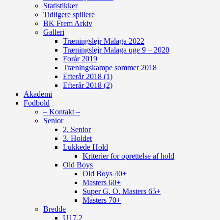
Statistikker
Tidligere spillere
BK Frem Arkiv
Galleri
Træningslejr Malaga 2022
Træningslejr Malaga uge 9 – 2020
Forår 2019
Træningskampe sommer 2018
Efterår 2018 (1)
Efterår 2018 (2)
Akademi
Fodbold
– Kontakt –
Senior
2. Senior
3. Holdet
Lukkede Hold
Kriterier for oprettelse af hold
Old Boys
Old Boys 40+
Masters 60+
Super G. O. Masters 65+
Masters 70+
Bredde
U17.2