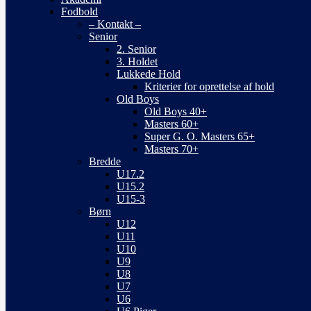
Fodbold
– Kontakt –
Senior
2. Senior
3. Holdet
Lukkede Hold
Kriterier for oprettelse af hold
Old Boys
Old Boys 40+
Masters 60+
Super G. O. Masters 65+
Masters 70+
Bredde
U17.2
U15.2
U15-3
Børn
U12
U11
U10
U9
U8
U7
U6