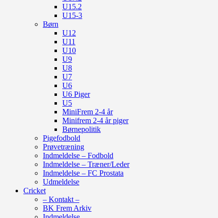
U15.2
U15-3
Børn
U12
U11
U10
U9
U8
U7
U6
U6 Piger
U5
MiniFrem 2-4 år
Minifrem 2-4 år piger
Børnepolitik
Pigefodbold
Prøvetræning
Indmeldelse – Fodbold
Indmeldelse – Træner/Leder
Indmeldelse – FC Prostata
Udmeldelse
Cricket
– Kontakt –
BK Frem Arkiv
Indmeldelse