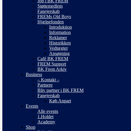
Job i BK FREM
Støttemedlem
Fanejerskab
FREMs Old Boys
Hjælpefonden
Introduktion
Information
Reklamer
Historikken
Vedtægter
Ansøgning
Café BK FREM
FREM Support
BK Frem Arkiv
Business
– Kontakt –
Partnere
Bliv partner i BK FREM
Fanejerskab
Køb Anpart
Events
Alle events
1.Holdet
Academy
Shop