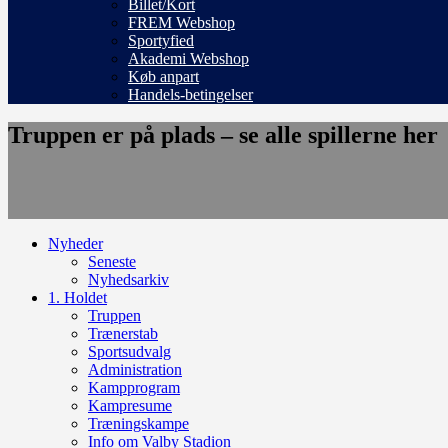
Billet/Kort
FREM Webshop
Sportyfied
Akademi Webshop
Køb anpart
Handels-betingelser
Truppen er på plads – se alle spillerne her
Nyheder
Seneste
Nyhedsarkiv
1. Holdet
Truppen
Trænerstab
Sportsudvalg
Administration
Kampprogram
Kampresume
Træningskampe
Info om Valby Stadion