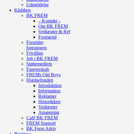
Udmeldelse
Klubben
BK FREM
– Kontakt –
Om BK FREM
Vedtægter & Ref
Formænd
Forældre
foreningen
Frivillige
Job i BK FREM
Støttemedlem
Fanejerskab
FREMs Old Boys
Hjælpefonden
Introduktion
Information
Reklamer
Historikken
Vedtægter
Ansøgning
Café BK FREM
FREM Support
BK Frem Arkiv
Business