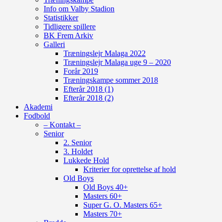
Info om Valby Stadion
Statistikker
Tidligere spillere
BK Frem Arkiv
Galleri
Træningslejr Malaga 2022
Træningslejr Malaga uge 9 – 2020
Forår 2019
Træningskampe sommer 2018
Efterår 2018 (1)
Efterår 2018 (2)
Akademi
Fodbold
– Kontakt –
Senior
2. Senior
3. Holdet
Lukkede Hold
Kriterier for oprettelse af hold
Old Boys
Old Boys 40+
Masters 60+
Super G. O. Masters 65+
Masters 70+