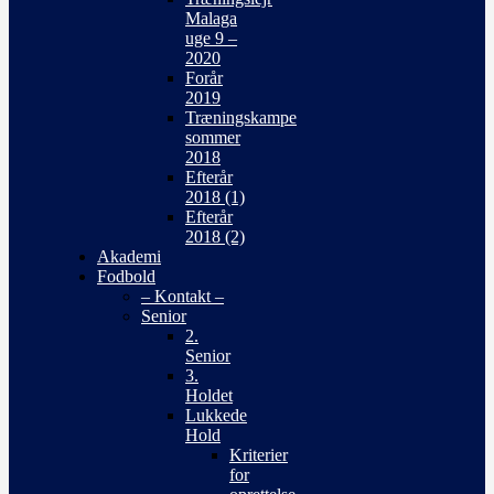
Malaga
uge 9 –
2020
Forår
2019
Træningskampe
sommer
2018
Efterår
2018 (1)
Efterår
2018 (2)
Akademi
Fodbold
– Kontakt –
Senior
2.
Senior
3.
Holdet
Lukkede
Hold
Kriterier
for