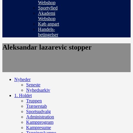
Webshop
Sportyfied
Akademi
Webshop
Køb anpart
Handels-
betingelser
Aleksandar lazarevic stopper
Nyheder
Seneste
Nyhedsarkiv
1. Holdet
Truppen
Trænerstab
Sportsudvalg
Administration
Kampprogram
Kampresume
Træningskampe