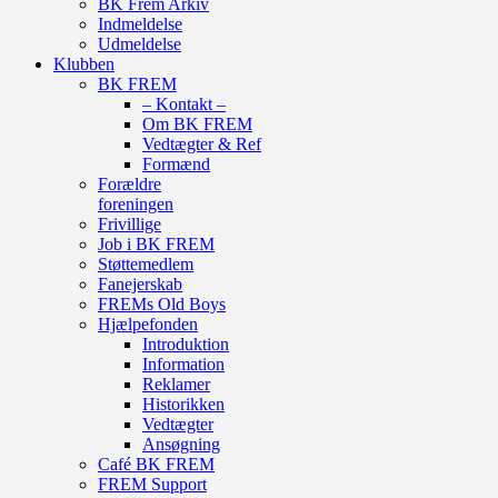
BK Frem Arkiv
Indmeldelse
Udmeldelse
Klubben
BK FREM
– Kontakt –
Om BK FREM
Vedtægter & Ref
Formænd
Forældre
foreningen
Frivillige
Job i BK FREM
Støttemedlem
Fanejerskab
FREMs Old Boys
Hjælpefonden
Introduktion
Information
Reklamer
Historikken
Vedtægter
Ansøgning
Café BK FREM
FREM Support