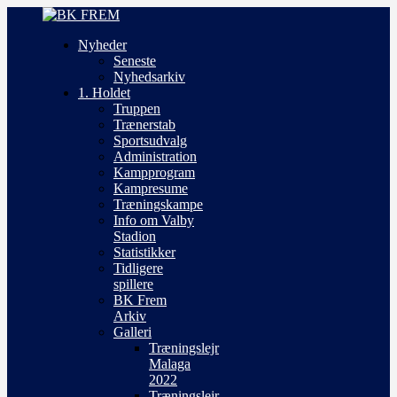
Nyheder
Seneste
Nyhedsarkiv
1. Holdet
Truppen
Trænerstab
Sportsudvalg
Administration
Kampprogram
Kampresume
Træningskampe
Info om Valby
Stadion
Statistikker
Tidligere
spillere
BK Frem
Arkiv
Galleri
Træningslejr
Malaga
2022
Træningslejr