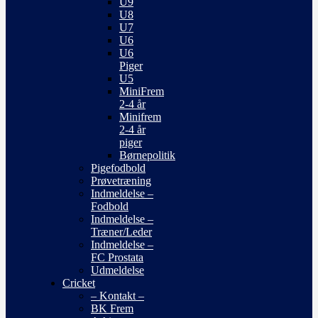
U9
U8
U7
U6
U6
Piger
U5
MiniFrem
2-4 år
Minifrem
2-4 år
piger
Børnepolitik
Pigefodbold
Prøvetræning
Indmeldelse –
Fodbold
Indmeldelse –
Træner/Leder
Indmeldelse –
FC Prostata
Udmeldelse
Cricket
– Kontakt –
BK Frem