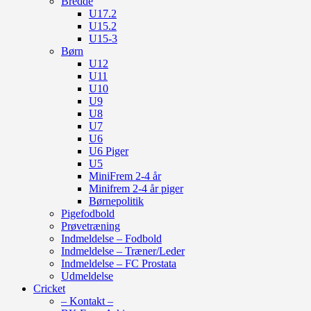
Bredde
U17.2
U15.2
U15-3
Børn
U12
U11
U10
U9
U8
U7
U6
U6 Piger
U5
MiniFrem 2-4 år
Minifrem 2-4 år piger
Børnepolitik
Pigefodbold
Prøvetræning
Indmeldelse – Fodbold
Indmeldelse – Træner/Leder
Indmeldelse – FC Prostata
Udmeldelse
Cricket
– Kontakt –