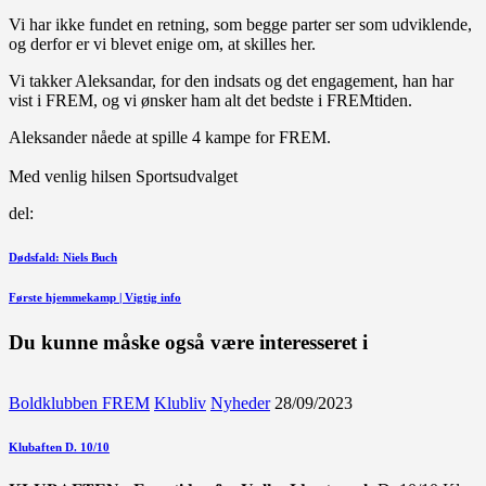
Vi har ikke fundet en retning, som begge parter ser som udviklende,
og derfor er vi blevet enige om, at skilles her.
Vi takker Aleksandar, for den indsats og det engagement, han har
vist i FREM, og vi ønsker ham alt det bedste i FREMtiden.
Aleksander nåede at spille 4 kampe for FREM.
Med venlig hilsen Sportsudvalget
del:
Indlægsnavigation
Forrige
Dødsfald: Niels Buch
indlæg
Næste
Første hjemmekamp | Vigtig info
indlæg
Du kunne måske også være interesseret i
Boldklubben FREM
Klubliv
Nyheder
28/09/2023
Klubaften D. 10/10