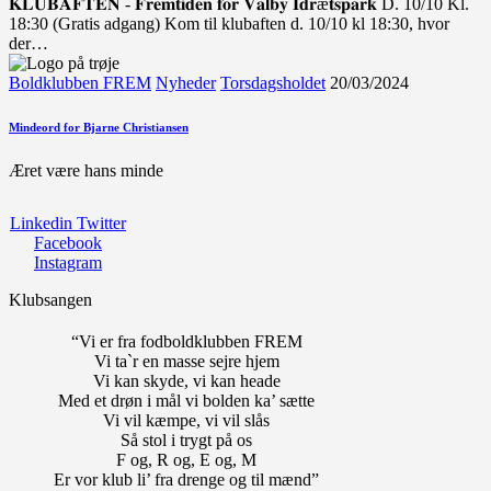
𝐊𝐋𝐔𝐁𝐀𝐅𝐓𝐄𝐍 - 𝐅𝐫𝐞𝐦𝐭𝐢𝐝𝐞𝐧 𝐟𝐨𝐫 𝐕𝐚𝐥𝐛𝐲 𝐈𝐝𝐫æ𝐭𝐬𝐩𝐚𝐫𝐤 D. 10/10 Kl.
18:30 (Gratis adgang) Kom til klubaften d. 10/10 kl 18:30, hvor
der…
Boldklubben FREM
Nyheder
Torsdagsholdet
20/03/2024
Mindeord for Bjarne Christiansen
Æret være hans minde
Linkedin
Twitter
Facebook
Instagram
Klubsangen
“Vi er fra fodboldklubben FREM
Vi ta`r en masse sejre hjem
Vi kan skyde, vi kan heade
Med et drøn i mål vi bolden ka’ sætte
Vi vil kæmpe, vi vil slås
Så stol i trygt på os
F og, R og, E og, M
Er vor klub li’ fra drenge og til mænd”