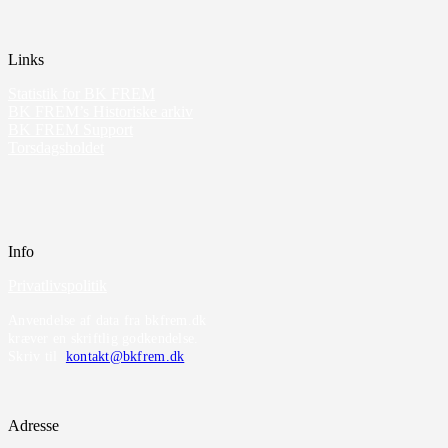
Links
Statistik for BK FREM
BK FREM’s Historiske arkiv
BK FREM Support
Torsdagsholdet
Info
Privatlivspolitik
Anvendelse af data fra bkfrem.dk
kræver en skriftlig godkendelse.
Skriv til
kontakt@bkfrem.dk
Adresse