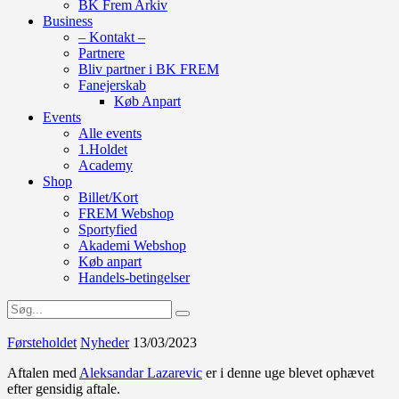
BK Frem Arkiv
Business
– Kontakt –
Partnere
Bliv partner i BK FREM
Fanejerskab
Køb Anpart
Events
Alle events
1.Holdet
Academy
Shop
Billet/Kort
FREM Webshop
Sportyfied
Akademi Webshop
Køb anpart
Handels-betingelser
Førsteholdet
Nyheder
13/03/2023
Aftalen med
Aleksandar Lazarevic
er i denne uge blevet ophævet
efter gensidig aftale.