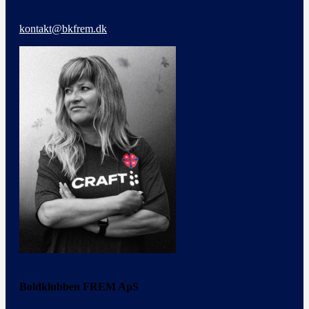
kontakt@bkfrem.dk
Boldklubben FREM ApS