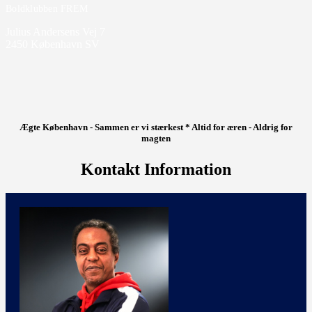
Boldklubben FREM
Julius Andersens Vej 7
2450 København SV
Ægte København - Sammen er vi stærkest * Altid for æren - Aldrig for
magten
Kontakt Information