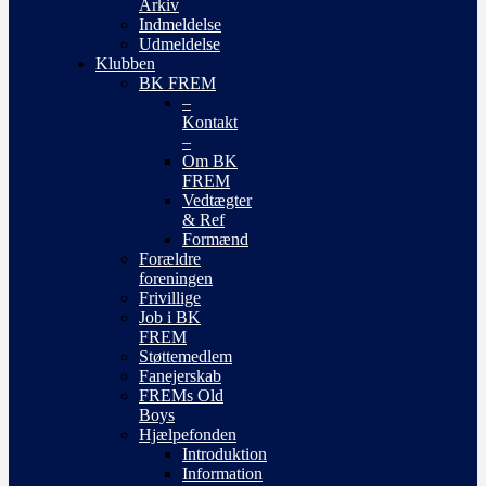
Arkiv
Indmeldelse
Udmeldelse
Klubben
BK FREM
–
Kontakt
–
Om BK
FREM
Vedtægter
& Ref
Formænd
Forældre
foreningen
Frivillige
Job i BK
FREM
Støttemedlem
Fanejerskab
FREMs Old
Boys
Hjælpefonden
Introduktion
Information