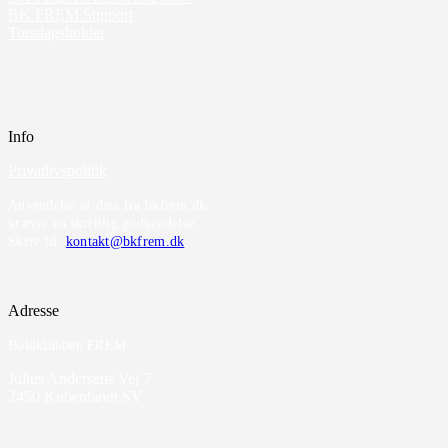
BK FREM Support
Torsdagsholdet
Info
Privatlivspolitik
Anvendelse af data fra bkfrem.dk
kræver en skriftlig godkendelse.
Skriv til
kontakt@bkfrem.dk
Adresse
Boldklubben FREM
Julius Andersens Vej 7
2450 København SV