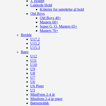
3. Holdet
Lukkede Hold
Kriterier for oprettelse af hold
Old Boys
Old Boys 40+
Masters 60+
Super G. O. Masters 65+
Masters 70+
Bredde
U17.2
U15.2
U15-3
Børn
U12
U11
U10
U9
U8
U7
U6
U6 Piger
U5
MiniFrem 2-4 år
Minifrem 2-4 år piger
Børnepolitik