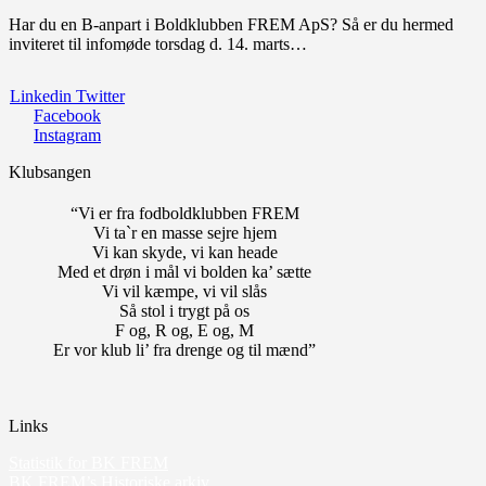
Har du en B-anpart i Boldklubben FREM ApS? Så er du hermed
inviteret til infomøde torsdag d. 14. marts…
Linkedin
Twitter
Facebook
Instagram
Klubsangen
“Vi er fra fodboldklubben FREM
Vi ta`r en masse sejre hjem
Vi kan skyde, vi kan heade
Med et drøn i mål vi bolden ka’ sætte
Vi vil kæmpe, vi vil slås
Så stol i trygt på os
F og, R og, E og, M
Er vor klub li’ fra drenge og til mænd”
Links
Statistik for BK FREM
BK FREM’s Historiske arkiv