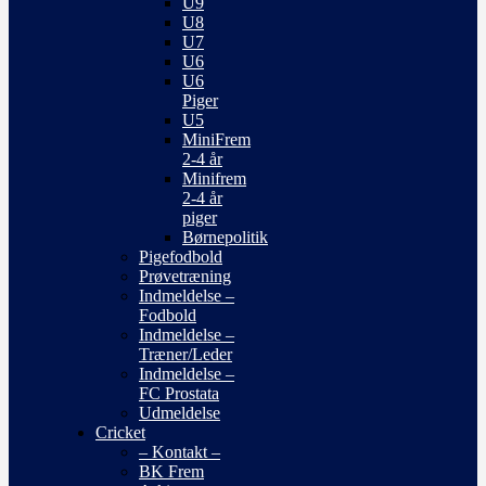
U9
U8
U7
U6
U6
Piger
U5
MiniFrem
2-4 år
Minifrem
2-4 år
piger
Børnepolitik
Pigefodbold
Prøvetræning
Indmeldelse –
Fodbold
Indmeldelse –
Træner/Leder
Indmeldelse –
FC Prostata
Udmeldelse
Cricket
– Kontakt –
BK Frem