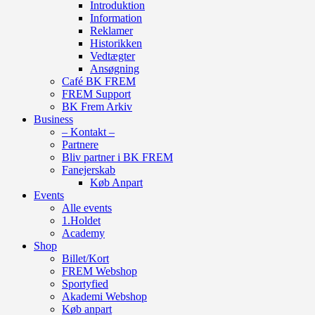
Introduktion
Information
Reklamer
Historikken
Vedtægter
Ansøgning
Café BK FREM
FREM Support
BK Frem Arkiv
Business
– Kontakt –
Partnere
Bliv partner i BK FREM
Fanejerskab
Køb Anpart
Events
Alle events
1.Holdet
Academy
Shop
Billet/Kort
FREM Webshop
Sportyfied
Akademi Webshop
Køb anpart