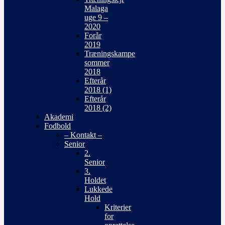
Malaga
uge 9 –
2020
Forår
2019
Træningskampe
sommer
2018
Efterår
2018 (1)
Efterår
2018 (2)
Akademi
Fodbold
– Kontakt –
Senior
2.
Senior
3.
Holdet
Lukkede
Hold
Kriterier
for