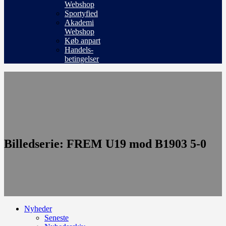
Webshop
Sportyfied
Akademi
Webshop
Køb anpart
Handels-
betingelser
Billedserie: FREM U19 mod B1903 5-0
Nyheder
Seneste