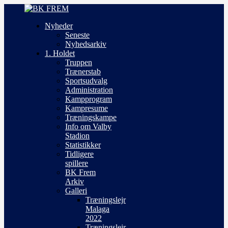
Nyheder
Seneste
Nyhedsarkiv
1. Holdet
Truppen
Trænerstab
Sportsudvalg
Administration
Kampprogram
Kampresume
Træningskampe
Info om Valby
Stadion
Statistikker
Tidligere
spillere
BK Frem
Arkiv
Galleri
Træningslejr
Malaga
2022
Træningslejr