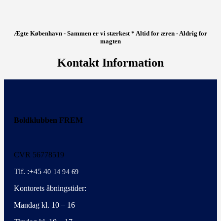
Ægte København - Sammen er vi stærkest * Altid for æren - Aldrig for
magten
Kontakt Information
Boldklubben FREM
CVR 56778519
Tlf. :+45 4
0 14 94 69
Kontorets åbningstider:
Mandag kl. 10 – 16