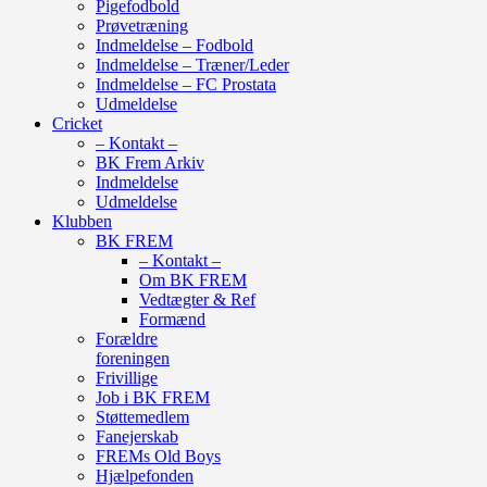
Pigefodbold
Prøvetræning
Indmeldelse – Fodbold
Indmeldelse – Træner/Leder
Indmeldelse – FC Prostata
Udmeldelse
Cricket
– Kontakt –
BK Frem Arkiv
Indmeldelse
Udmeldelse
Klubben
BK FREM
– Kontakt –
Om BK FREM
Vedtægter & Ref
Formænd
Forældre
foreningen
Frivillige
Job i BK FREM
Støttemedlem
Fanejerskab
FREMs Old Boys
Hjælpefonden