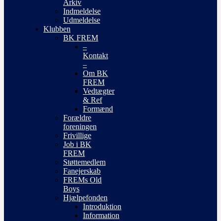
Arkiv
Indmeldelse
Udmeldelse
Klubben
BK FREM
–
Kontakt
–
Om BK
FREM
Vedtægter
& Ref
Formænd
Forældre
foreningen
Frivillige
Job i BK
FREM
Støttemedlem
Fanejerskab
FREMs Old
Boys
Hjælpefonden
Introduktion
Information