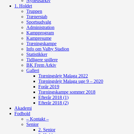
Nyhedsarkiv
1. Holdet
Truppen
Trænerstab
Sportsudvalg
Administration
Kampprogram
Kampresume
Træningskampe
Info om Valby Stadion
Statistikker
Tidligere spillere
BK Frem Arkiv
Galleri
Træningslejr Malaga 2022
Træningslejr Malaga uge 9 – 2020
Forår 2019
Træningskampe sommer 2018
Efterår 2018 (1)
Efterår 2018 (2)
Akademi
Fodbold
– Kontakt –
Senior
2. Senior