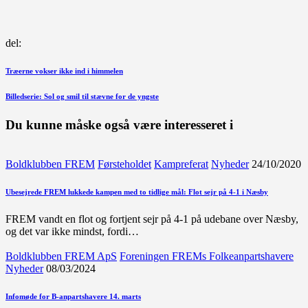
del:
Indlægsnavigation
Forrige
Træerne vokser ikke ind i himmelen
indlæg
Næste
Billedserie: Sol og smil til stævne for de yngste
indlæg
Du kunne måske også være interesseret i
Boldklubben FREM
Førsteholdet
Kampreferat
Nyheder
24/10/2020
Ubesejrede FREM lukkede kampen med to tidlige mål: Flot sejr på 4-1 i Næsby
FREM vandt en flot og fortjent sejr på 4-1 på udebane over Næsby,
og det var ikke mindst, fordi…
Boldklubben FREM ApS
Foreningen FREMs Folkeanpartshavere
Nyheder
08/03/2024
Infomøde for B-anpartshavere 14. marts