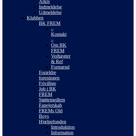
Arkiv
Indmeldelse
Udmeldelse
Klubben
BK FREM
–
Kontakt
–
Om BK
FREM
Vedtægter
& Ref
Formænd
Forældre
foreningen
Frivillige
Job i BK
FREM
Støttemedlem
Fanejerskab
FREMs Old
Boys
Hjælpefonden
Introduktion
Information