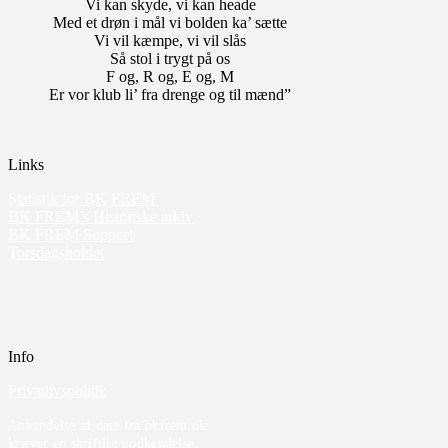
Vi kan skyde, vi kan heade
Med et drøn i mål vi bolden ka’ sætte
Vi vil kæmpe, vi vil slås
Så stol i trygt på os
F og, R og, E og, M
Er vor klub li’ fra drenge og til mænd”
Links
Statistik for BK FREM
BK FREM’s Historiske arkiv
BK FREM Support
Torsdagsholdet
Info
Privatlivspolitik
Anvendelse af data fra bkfrem.dk
kræver en skriftlig godkendelse.