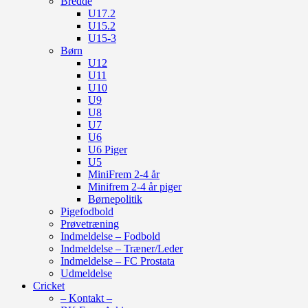
Bredde
U17.2
U15.2
U15-3
Børn
U12
U11
U10
U9
U8
U7
U6
U6 Piger
U5
MiniFrem 2-4 år
Minifrem 2-4 år piger
Børnepolitik
Pigefodbold
Prøvetræning
Indmeldelse – Fodbold
Indmeldelse – Træner/Leder
Indmeldelse – FC Prostata
Udmeldelse
Cricket
– Kontakt –