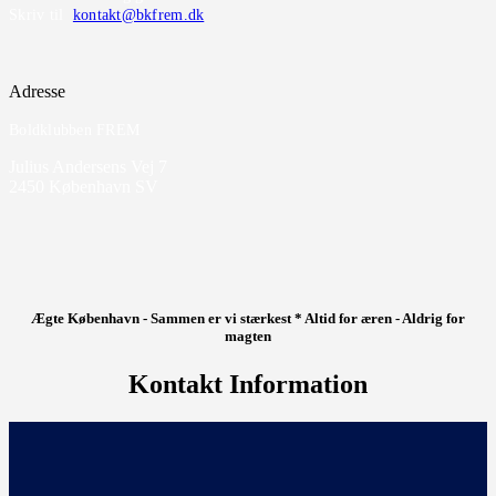
Skriv til
kontakt@bkfrem.dk
Adresse
Boldklubben FREM
Julius Andersens Vej 7
2450 København SV
Ægte København - Sammen er vi stærkest * Altid for æren - Aldrig for
magten
Kontakt Information