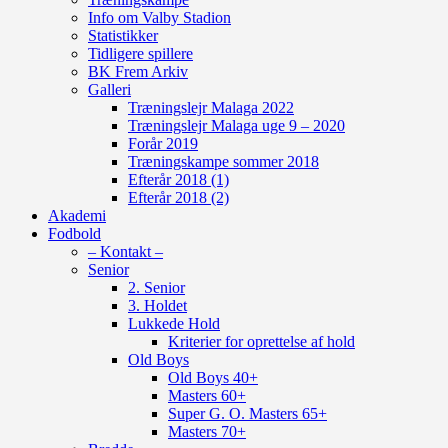
Info om Valby Stadion
Statistikker
Tidligere spillere
BK Frem Arkiv
Galleri
Træningslejr Malaga 2022
Træningslejr Malaga uge 9 – 2020
Forår 2019
Træningskampe sommer 2018
Efterår 2018 (1)
Efterår 2018 (2)
Akademi
Fodbold
– Kontakt –
Senior
2. Senior
3. Holdet
Lukkede Hold
Kriterier for oprettelse af hold
Old Boys
Old Boys 40+
Masters 60+
Super G. O. Masters 65+
Masters 70+