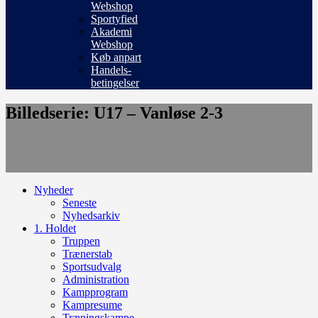
Webshop
Sportyfied
Akademi
Webshop
Køb anpart
Handels-
betingelser
Billedserie: U17 – Vanløse 2-3
Nyheder
Seneste
Nyhedsarkiv
1. Holdet
Truppen
Trænerstab
Sportsudvalg
Administration
Kampprogram
Kampresume
Træningskampe