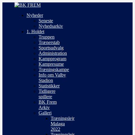
Nyheder
Seneste
Nyhedsarkiv
1. Holdet
Truppen
Trænerstab
Sportsudvalg
Administration
Kampprogram
Kampresume
Træningskampe
Info om Valby
Stadion
Statistikker
Tidligere
spillere
BK Frem
Arkiv
Galleri
Træningslejr
Malaga
2022
Træningslejr