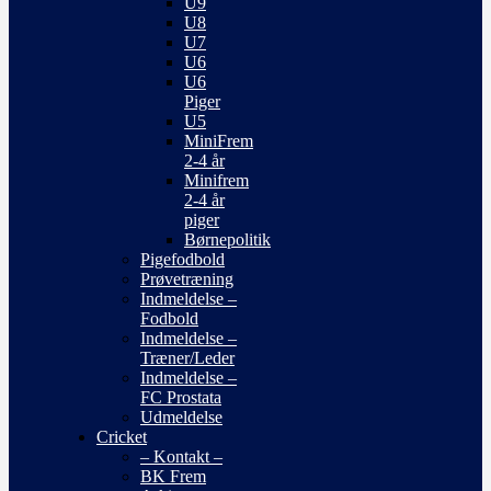
U9
U8
U7
U6
U6
Piger
U5
MiniFrem
2-4 år
Minifrem
2-4 år
piger
Børnepolitik
Pigefodbold
Prøvetræning
Indmeldelse –
Fodbold
Indmeldelse –
Træner/Leder
Indmeldelse –
FC Prostata
Udmeldelse
Cricket
– Kontakt –
BK Frem