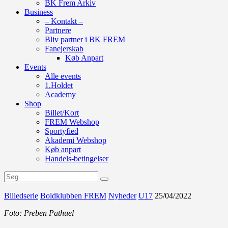
BK Frem Arkiv
Business
– Kontakt –
Partnere
Bliv partner i BK FREM
Fanejerskab
Køb Anpart
Events
Alle events
1.Holdet
Academy
Shop
Billet/Kort
FREM Webshop
Sportyfied
Akademi Webshop
Køb anpart
Handels-betingelser
Billedserie
Boldklubben FREM
Nyheder
U17
25/04/2022
Foto: Preben Pathuel