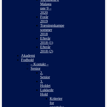
Malaga
uge 9 –
2020
Forår
2019
Træningskampe
sommer
2018
Efterår
2018 (1)
Efterår
2018 (2)
Akademi
Fodbold
– Kontakt –
Senior
2.
Senior
3.
Holdet
Lukkede
Hold
Kriterier
for