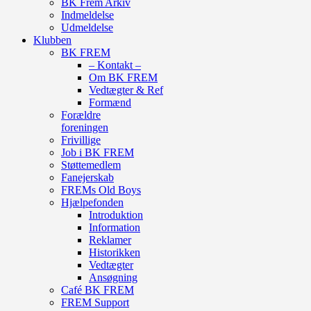
BK Frem Arkiv
Indmeldelse
Udmeldelse
Klubben
BK FREM
– Kontakt –
Om BK FREM
Vedtægter & Ref
Formænd
Forældre
foreningen
Frivillige
Job i BK FREM
Støttemedlem
Fanejerskab
FREMs Old Boys
Hjælpefonden
Introduktion
Information
Reklamer
Historikken
Vedtægter
Ansøgning
Café BK FREM
FREM Support