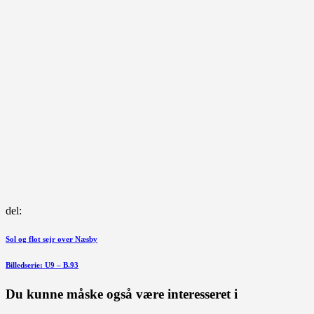
del:
Indlægsnavigation
Forrige
Sol og flot sejr over Næsby
indlæg
Næste
Billedserie: U9 – B.93
indlæg
Du kunne måske også være interesseret i