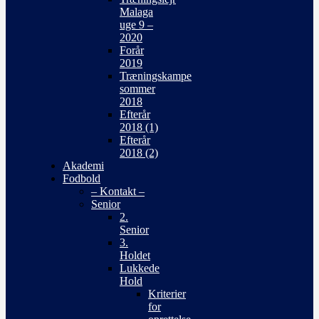
Malaga
uge 9 –
2020
Forår
2019
Træningskampe
sommer
2018
Efterår
2018 (1)
Efterår
2018 (2)
Akademi
Fodbold
– Kontakt –
Senior
2.
Senior
3.
Holdet
Lukkede
Hold
Kriterier
for