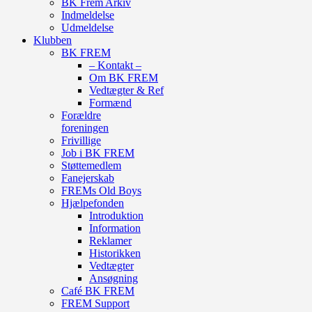
BK Frem Arkiv
Indmeldelse
Udmeldelse
Klubben
BK FREM
– Kontakt –
Om BK FREM
Vedtægter & Ref
Formænd
Forældre
foreningen
Frivillige
Job i BK FREM
Støttemedlem
Fanejerskab
FREMs Old Boys
Hjælpefonden
Introduktion
Information
Reklamer
Historikken
Vedtægter
Ansøgning
Café BK FREM
FREM Support