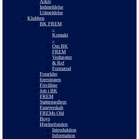
Arkiv
Indmeldelse
Udmeldelse
Klubben
BK FREM
–
Kontakt
–
Om BK
FREM
Vedtægter
& Ref
Formænd
Forældre
foreningen
Frivillige
Job i BK
FREM
Støttemedlem
Fanejerskab
FREMs Old
Boys
Hjælpefonden
Introduktion
Information