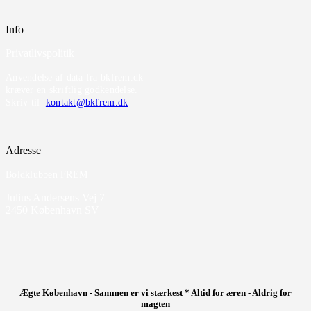
Info
Privatlivspolitik
Anvendelse af data fra bkfrem.dk
kræver en skriftlig godkendelse.
Skriv til
kontakt@bkfrem.dk
Adresse
Boldklubben FREM
Julius Andersens Vej 7
2450 København SV
Ægte København - Sammen er vi stærkest * Altid for æren - Aldrig for
magten