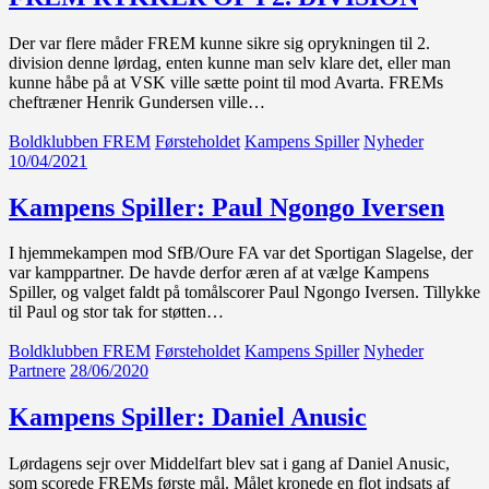
Der var flere måder FREM kunne sikre sig oprykningen til 2.
division denne lørdag, enten kunne man selv klare det, eller man
kunne håbe på at VSK ville sætte point til mod Avarta. FREMs
cheftræner Henrik Gundersen ville…
Boldklubben FREM
Førsteholdet
Kampens Spiller
Nyheder
10/04/2021
Kampens Spiller: Paul Ngongo Iversen
I hjemmekampen mod SfB/Oure FA var det Sportigan Slagelse, der
var kamppartner. De havde derfor æren af at vælge Kampens
Spiller, og valget faldt på tomålscorer Paul Ngongo Iversen. Tillykke
til Paul og stor tak for støtten…
Boldklubben FREM
Førsteholdet
Kampens Spiller
Nyheder
Partnere
28/06/2020
Kampens Spiller: Daniel Anusic
Lørdagens sejr over Middelfart blev sat i gang af Daniel Anusic,
som scorede FREMs første mål. Målet kronede en flot indsats af