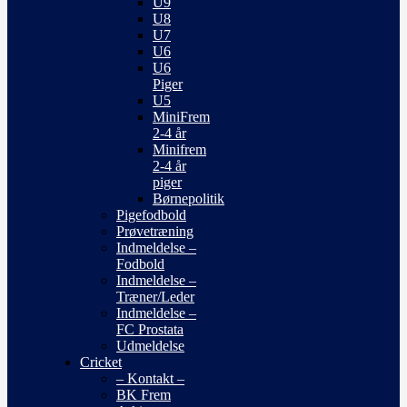
U9
U8
U7
U6
U6
Piger
U5
MiniFrem
2-4 år
Minifrem
2-4 år
piger
Børnepolitik
Pigefodbold
Prøvetræning
Indmeldelse –
Fodbold
Indmeldelse –
Træner/Leder
Indmeldelse –
FC Prostata
Udmeldelse
Cricket
– Kontakt –
BK Frem