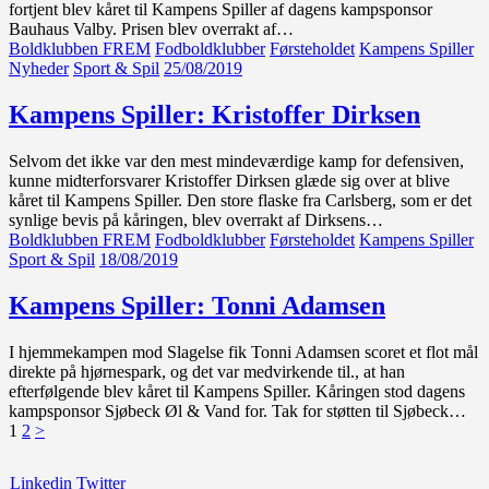
fortjent blev kåret til Kampens Spiller af dagens kampsponsor
Bauhaus Valby. Prisen blev overrakt af…
Boldklubben FREM
Fodboldklubber
Førsteholdet
Kampens Spiller
Nyheder
Sport & Spil
25/08/2019
Kampens Spiller: Kristoffer Dirksen
Selvom det ikke var den mest mindeværdige kamp for defensiven,
kunne midterforsvarer Kristoffer Dirksen glæde sig over at blive
kåret til Kampens Spiller. Den store flaske fra Carlsberg, som er det
synlige bevis på kåringen, blev overrakt af Dirksens…
Boldklubben FREM
Fodboldklubber
Førsteholdet
Kampens Spiller
Sport & Spil
18/08/2019
Kampens Spiller: Tonni Adamsen
I hjemmekampen mod Slagelse fik Tonni Adamsen scoret et flot mål
direkte på hjørnespark, og det var medvirkende til., at han
efterfølgende blev kåret til Kampens Spiller. Kåringen stod dagens
kampsponsor Sjøbeck Øl & Vand for. Tak for støtten til Sjøbeck…
Indlægsinddeling
Page
Page
1
2
>
Linkedin
Twitter