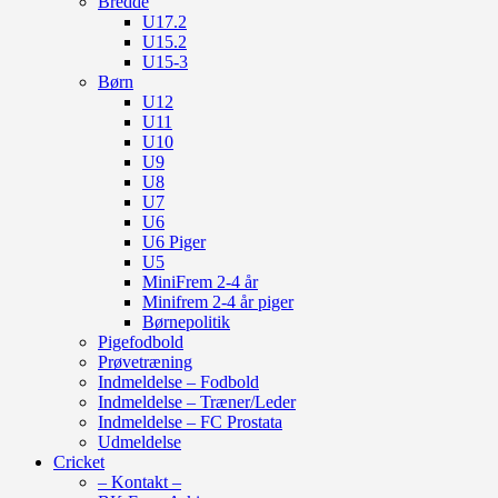
Bredde
U17.2
U15.2
U15-3
Børn
U12
U11
U10
U9
U8
U7
U6
U6 Piger
U5
MiniFrem 2-4 år
Minifrem 2-4 år piger
Børnepolitik
Pigefodbold
Prøvetræning
Indmeldelse – Fodbold
Indmeldelse – Træner/Leder
Indmeldelse – FC Prostata
Udmeldelse
Cricket
– Kontakt –