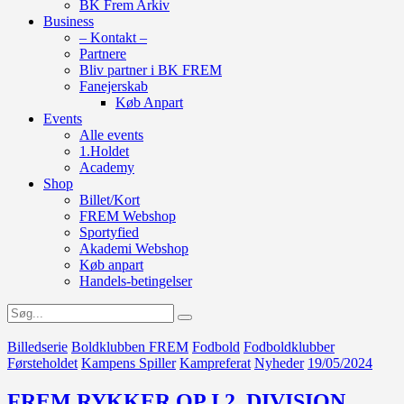
BK Frem Arkiv
Business
– Kontakt –
Partnere
Bliv partner i BK FREM
Fanejerskab
Køb Anpart
Events
Alle events
1.Holdet
Academy
Shop
Billet/Kort
FREM Webshop
Sportyfied
Akademi Webshop
Køb anpart
Handels-betingelser
Billedserie
Boldklubben FREM
Fodbold
Fodboldklubber
Førsteholdet
Kampens Spiller
Kampreferat
Nyheder
19/05/2024
FREM RYKKER OP I 2. DIVISION