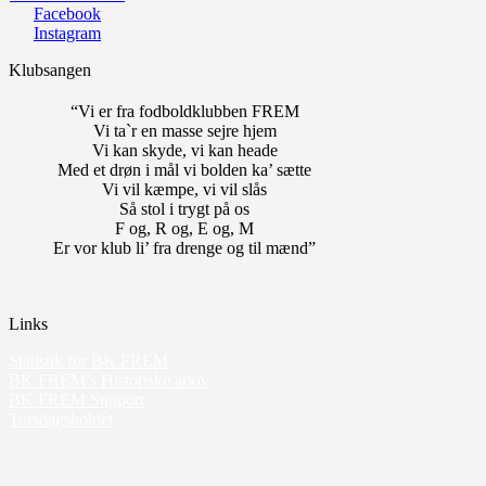
Facebook
Instagram
Klubsangen
“Vi er fra fodboldklubben FREM
Vi ta`r en masse sejre hjem
Vi kan skyde, vi kan heade
Med et drøn i mål vi bolden ka’ sætte
Vi vil kæmpe, vi vil slås
Så stol i trygt på os
F og, R og, E og, M
Er vor klub li’ fra drenge og til mænd”
Links
Statistik for BK FREM
BK FREM’s Historiske arkiv
BK FREM Support
Torsdagsholdet