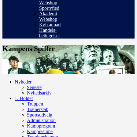
Webshop
Sportyfied
Akademi
Webshop
Køb anpart
Handels-
betingelser
Kampens Spiller
Nyheder
Seneste
Nyhedsarkiv
1. Holdet
Truppen
Trænerstab
Sportsudvalg
Administration
Kampprogram
Kampresume
Træningskampe