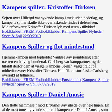
Kampens spiller: Kristoffer Dirksen
Sejren over Hillerød var syvende kamp i træk uden nederlag, og
kampens spiller skulle ikke overraskende findes i defensiven.
Midterforsvarer Kristoffer Dirksen løb med æren - tillykke!
Boldklubben FREM
Fodboldklubber
Kampens Spiller
Nyheder
Sport & Spil
22/09/2019
Kampens Spiller og flot mindestund
Hjemmekampen mod topholdet Vanløse gav pointdeling efter
næsten en halvleg i undertal. Carlsberg var kamppartner, og det
tilfaldt derfor dem at vælge Kampens Spiller. Valget faldt på
midterforsvarer Kristoffer Dirksen. Han fik en stor flaske Carlsberg
overrakt af tidligere…
Boldklubben FREM
Fodboldklubber
Førsteholdet
Kampens Spiller
Nyheder
Sport & Spil
07/09/2019
Kampens Spiller: Daniel Anusic
Den flotte hjemmesejr mod Brønshøj gav glæde over hele linjen. En
af de mest toneangivende spillere i kampen var Daniel Anusic, som