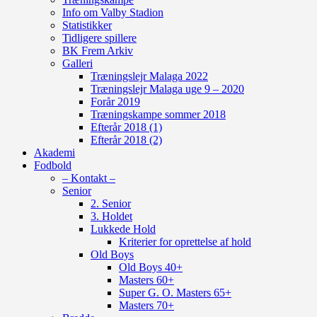
Info om Valby Stadion
Statistikker
Tidligere spillere
BK Frem Arkiv
Galleri
Træningslejr Malaga 2022
Træningslejr Malaga uge 9 – 2020
Forår 2019
Træningskampe sommer 2018
Efterår 2018 (1)
Efterår 2018 (2)
Akademi
Fodbold
– Kontakt –
Senior
2. Senior
3. Holdet
Lukkede Hold
Kriterier for oprettelse af hold
Old Boys
Old Boys 40+
Masters 60+
Super G. O. Masters 65+
Masters 70+