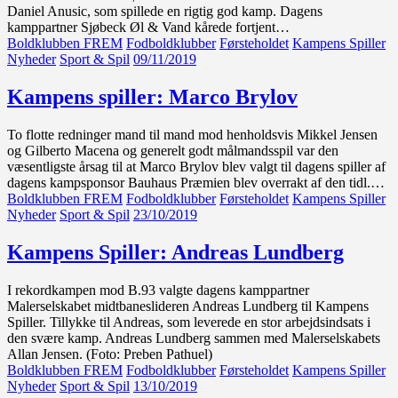
Daniel Anusic, som spillede en rigtig god kamp. Dagens
kamppartner Sjøbeck Øl & Vand kårede fortjent…
Boldklubben FREM
Fodboldklubber
Førsteholdet
Kampens Spiller
Nyheder
Sport & Spil
09/11/2019
Kampens spiller: Marco Brylov
To flotte redninger mand til mand mod henholdsvis Mikkel Jensen
og Gilberto Macena og generelt godt målmandsspil var den
væsentligste årsag til at Marco Brylov blev valgt til dagens spiller af
dagens kampsponsor Bauhaus Præmien blev overrakt af den tidl.…
Boldklubben FREM
Fodboldklubber
Førsteholdet
Kampens Spiller
Nyheder
Sport & Spil
23/10/2019
Kampens Spiller: Andreas Lundberg
I rekordkampen mod B.93 valgte dagens kamppartner
Malerselskabet midtbaneslideren Andreas Lundberg til Kampens
Spiller. Tillykke til Andreas, som leverede en stor arbejdsindsats i
den svære kamp. Andreas Lundberg sammen med Malerselskabets
Allan Jensen. (Foto: Preben Pathuel)
Boldklubben FREM
Fodboldklubber
Førsteholdet
Kampens Spiller
Nyheder
Sport & Spil
13/10/2019