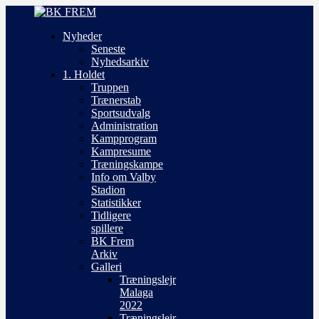
Nyheder
Seneste
Nyhedsarkiv
1. Holdet
Truppen
Trænerstab
Sportsudvalg
Administration
Kampprogram
Kampresume
Træningskampe
Info om Valby
Stadion
Statistikker
Tidligere
spillere
BK Frem
Arkiv
Galleri
Træningslejr
Malaga
2022
Træningslejr