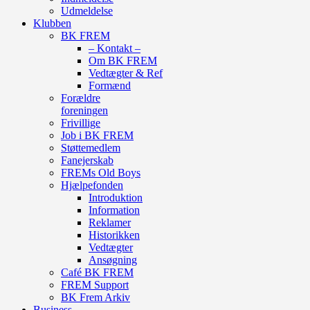
Udmeldelse
Klubben
BK FREM
– Kontakt –
Om BK FREM
Vedtægter & Ref
Formænd
Forældre
foreningen
Frivillige
Job i BK FREM
Støttemedlem
Fanejerskab
FREMs Old Boys
Hjælpefonden
Introduktion
Information
Reklamer
Historikken
Vedtægter
Ansøgning
Café BK FREM
FREM Support
BK Frem Arkiv
Business