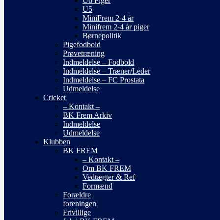
U6 Piger
U5
MiniFrem 2-4 år
Minifrem 2-4 år piger
Børnepolitik
Pigefodbold
Prøvetræning
Indmeldelse – Fodbold
Indmeldelse – Træner/Leder
Indmeldelse – FC Prostata
Udmeldelse
Cricket
– Kontakt –
BK Frem Arkiv
Indmeldelse
Udmeldelse
Klubben
BK FREM
– Kontakt –
Om BK FREM
Vedtægter & Ref
Formænd
Forældre
foreningen
Frivillige