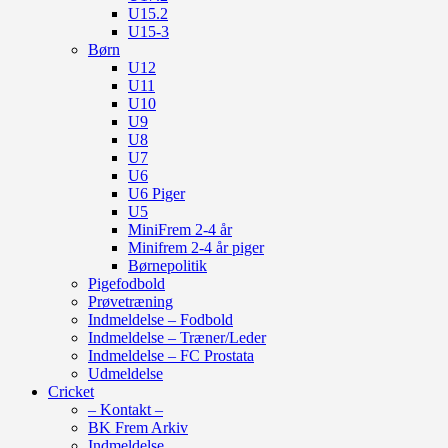
U15.2
U15-3
Børn
U12
U11
U10
U9
U8
U7
U6
U6 Piger
U5
MiniFrem 2-4 år
Minifrem 2-4 år piger
Børnepolitik
Pigefodbold
Prøvetræning
Indmeldelse – Fodbold
Indmeldelse – Træner/Leder
Indmeldelse – FC Prostata
Udmeldelse
Cricket
– Kontakt –
BK Frem Arkiv
Indmeldelse