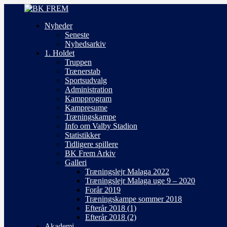
Nyheder
Seneste
Nyhedsarkiv
1. Holdet
Truppen
Trænerstab
Sportsudvalg
Administration
Kampprogram
Kampresume
Træningskampe
Info om Valby Stadion
Statistikker
Tidligere spillere
BK Frem Arkiv
Galleri
Træningslejr Malaga 2022
Træningslejr Malaga uge 9 – 2020
Forår 2019
Træningskampe sommer 2018
Efterår 2018 (1)
Efterår 2018 (2)
Akademi