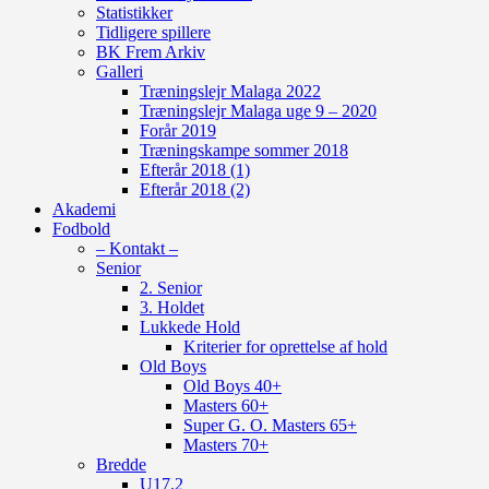
Statistikker
Tidligere spillere
BK Frem Arkiv
Galleri
Træningslejr Malaga 2022
Træningslejr Malaga uge 9 – 2020
Forår 2019
Træningskampe sommer 2018
Efterår 2018 (1)
Efterår 2018 (2)
Akademi
Fodbold
– Kontakt –
Senior
2. Senior
3. Holdet
Lukkede Hold
Kriterier for oprettelse af hold
Old Boys
Old Boys 40+
Masters 60+
Super G. O. Masters 65+
Masters 70+
Bredde
U17.2