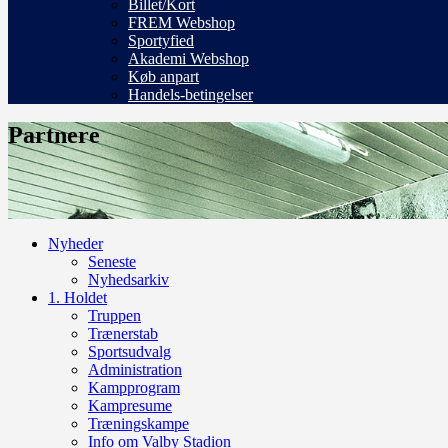
Billet/Kort
FREM Webshop
Sportyfied
Akademi Webshop
Køb anpart
Handels-betingelser
Partnere
Nyheder
Seneste
Nyhedsarkiv
1. Holdet
Truppen
Trænerstab
Sportsudvalg
Administration
Kampprogram
Kampresume
Træningskampe
Info om Valby Stadion