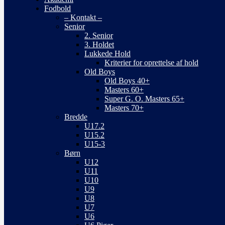
Fodbold
– Kontakt –
Senior
2. Senior
3. Holdet
Lukkede Hold
Kriterier for oprettelse af hold
Old Boys
Old Boys 40+
Masters 60+
Super G. O. Masters 65+
Masters 70+
Bredde
U17.2
U15.2
U15-3
Børn
U12
U11
U10
U9
U8
U7
U6