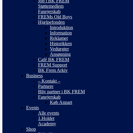
Job i BK FREM
Støttemedlem
Fanejerskab
FREMs Old Boys
Hjælpefonden
Introduktion
Information
Reklamer
Historikken
Vedtægter
Ansøgning
Café BK FREM
FREM Support
BK Frem Arkiv
Business
– Kontakt –
Partnere
Bliv partner i BK FREM
Fanejerskab
Køb Anpart
Events
Alle events
1.Holdet
Academy
Shop