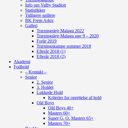
Info om Valby Stadion
Statistikker
Tidligere spillere
BK Frem Arkiv
Galleri
Træningslejr Malaga 2022
Træningslejr Malaga uge 9 – 2020
Forår 2019
Træningskampe sommer 2018
Efterår 2018 (1)
Efterår 2018 (2)
Akademi
Fodbold
– Kontakt –
Senior
2. Senior
3. Holdet
Lukkede Hold
Kriterier for oprettelse af hold
Old Boys
Old Boys 40+
Masters 60+
Super G. O. Masters 65+
Masters 70+