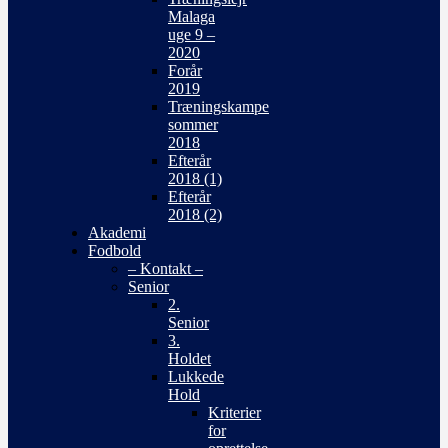
Malaga
uge 9 –
2020
Forår
2019
Træningskampe
sommer
2018
Efterår
2018 (1)
Efterår
2018 (2)
Akademi
Fodbold
– Kontakt –
Senior
2.
Senior
3.
Holdet
Lukkede
Hold
Kriterier
for