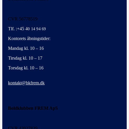
CVR 56778519
Tlf. :+45 4
0 14 94 69
Kontorets åbningstider:
Mandag kl. 10 – 16
Tirsdag kl. 10 – 17
Torsdag kl. 10 – 16
kontakt@bkfrem.dk
Boldklubben FREM ApS
CVR 42027839