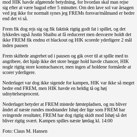
mod HIK havde afgørende betydning, for hvordan skal man rejse
sig efter at være bagud efter 5 minutter. Om den lave sol var årsagen
ved jeg ikke for normalt synes jeg FREMs forsvar/målmand er bedre
end det vi så.
Frem fik dog rejs sig og fik faktisk rigtig godt fat i spillet, og det
lykkedes også Justin Shaibu at få reduceret men desværre holdt det
ikke FREM fik endnu et blackout og HIK scorede yderligere 2 mål
inden pausen
Frem skiftede angrebet ud i pausen og gik over til at spille med to
angribere, det hjalp ikke det store begge hold havde chancer, HIK
nogle rigtig store kontrachancer, men ingen af holdene formåede at
scorer yderligere.
Nederlaget var dog ikke sigende for kampen, HIK var ikke så meget
bedre end FREM, men HIK havde en heldig tå og høj
udnyttelsesprocent.
Nederlaget betyder at FREM mistede førstepladsen, og nu bliver
åndet af næste rundes modstander Ishøj der lige som FREM har
svingende resultater, FREM har dog rigtig skidt mod Ishøj så det
bliver rigtig svært. Kampen spilles næste lørdag kl. 14:00
Foto: Claus M. Hansen