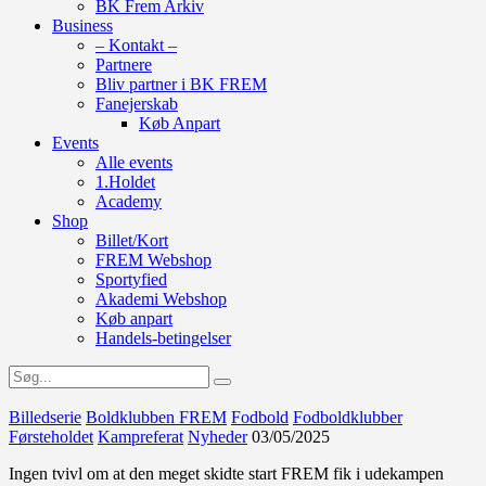
BK Frem Arkiv
Business
– Kontakt –
Partnere
Bliv partner i BK FREM
Fanejerskab
Køb Anpart
Events
Alle events
1.Holdet
Academy
Shop
Billet/Kort
FREM Webshop
Sportyfied
Akademi Webshop
Køb anpart
Handels-betingelser
Billedserie
Boldklubben FREM
Fodbold
Fodboldklubber
Førsteholdet
Kampreferat
Nyheder
03/05/2025
Ingen tvivl om at den meget skidte start FREM fik i udekampen