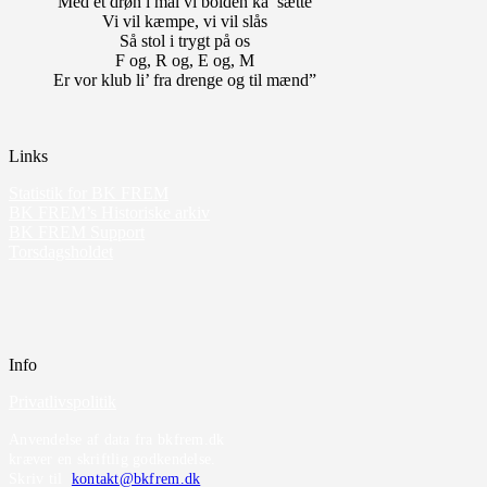
Med et drøn i mål vi bolden ka’ sætte
Vi vil kæmpe, vi vil slås
Så stol i trygt på os
F og, R og, E og, M
Er vor klub li’ fra drenge og til mænd”
Links
Statistik for BK FREM
BK FREM’s Historiske arkiv
BK FREM Support
Torsdagsholdet
Info
Privatlivspolitik
Anvendelse af data fra bkfrem.dk
kræver en skriftlig godkendelse.
Skriv til
kontakt@bkfrem.dk