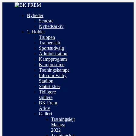
Nyheder
Seneste
Nyhedsarkiv
1. Holdet
Truppen
Trænerstab
Sportsudvalg
Administration
Kampprogram
Kampresume
Træningskampe
Info om Valby
Stadion
Statistikker
Tidligere
spillere
BK Frem
Arkiv
Galleri
Træningslejr
Malaga
2022
Træningslejr