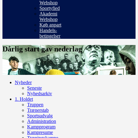
Webshop
Sportyfied
Akademi
Webshop
Køb anpart
Handels-
betingelser
Dårlig start gav nederlag
Nyheder
Seneste
Nyhedsarkiv
1. Holdet
Truppen
Trænerstab
Sportsudvalg
Administration
Kampprogram
Kampresume
Træningskampe