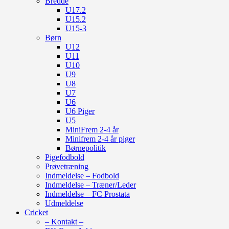
Bredde
U17.2
U15.2
U15-3
Børn
U12
U11
U10
U9
U8
U7
U6
U6 Piger
U5
MiniFrem 2-4 år
Minifrem 2-4 år piger
Børnepolitik
Pigefodbold
Prøvetræning
Indmeldelse – Fodbold
Indmeldelse – Træner/Leder
Indmeldelse – FC Prostata
Udmeldelse
Cricket
– Kontakt –