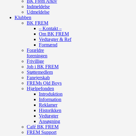
BK Frem Arkiv
Indmeldelse
Udmeldelse
Klubben
BK FREM
– Kontakt –
Om BK FREM
Vedtægter & Ref
Formænd
Forældre
foreningen
Frivillige
Job i BK FREM
Støttemedlem
Fanejerskab
FREMs Old Boys
Hjælpefonden
Introduktion
Information
Reklamer
Historikken
Vedtægter
Ansøgning
Café BK FREM
FREM Support