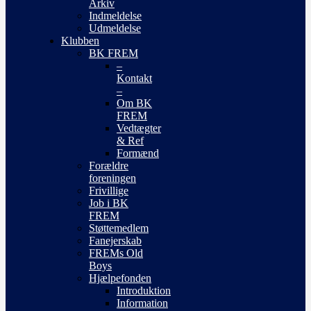
Arkiv
Indmeldelse
Udmeldelse
Klubben
BK FREM
–
Kontakt
–
Om BK
FREM
Vedtægter
& Ref
Formænd
Forældre
foreningen
Frivillige
Job i BK
FREM
Støttemedlem
Fanejerskab
FREMs Old
Boys
Hjælpefonden
Introduktion
Information