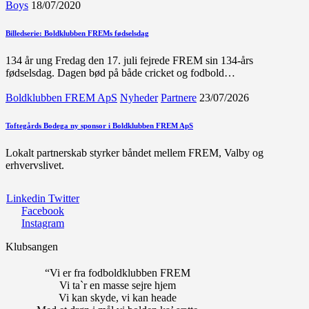
Boys
18/07/2020
Billedserie: Boldklubben FREMs fødselsdag
134 år ung Fredag den 17. juli fejrede FREM sin 134-års
fødselsdag. Dagen bød på både cricket og fodbold…
Boldklubben FREM ApS
Nyheder
Partnere
23/07/2026
Toftegårds Bodega ny sponsor i Boldklubben FREM ApS
Lokalt partnerskab styrker båndet mellem FREM, Valby og
erhvervslivet.
Linkedin
Twitter
Facebook
Instagram
Klubsangen
“Vi er fra fodboldklubben FREM
Vi ta`r en masse sejre hjem
Vi kan skyde, vi kan heade