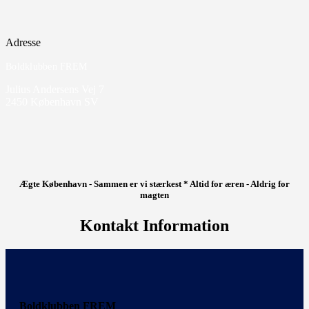
Adresse
Boldklubben FREM
Julius Andersens Vej 7
2450 København SV
Ægte København - Sammen er vi stærkest * Altid for æren - Aldrig for
magten
Kontakt Information
Boldklubben FREM