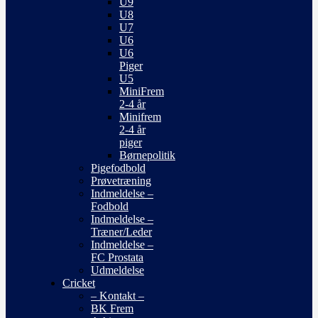
U9
U8
U7
U6
U6
Piger
U5
MiniFrem
2-4 år
Minifrem
2-4 år
piger
Børnepolitik
Pigefodbold
Prøvetræning
Indmeldelse –
Fodbold
Indmeldelse –
Træner/Leder
Indmeldelse –
FC Prostata
Udmeldelse
Cricket
– Kontakt –
BK Frem