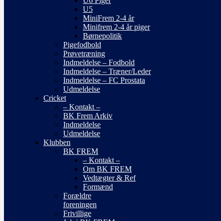
U6 Piger
U5
MiniFrem 2-4 år
Minifrem 2-4 år piger
Børnepolitik
Pigefodbold
Prøvetræning
Indmeldelse – Fodbold
Indmeldelse – Træner/Leder
Indmeldelse – FC Prostata
Udmeldelse
Cricket
– Kontakt –
BK Frem Arkiv
Indmeldelse
Udmeldelse
Klubben
BK FREM
– Kontakt –
Om BK FREM
Vedtægter & Ref
Formænd
Forældre
foreningen
Frivillige