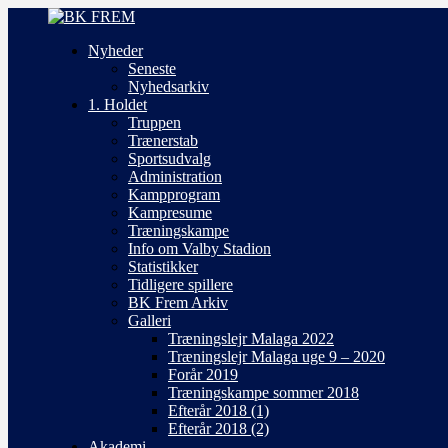
Nyheder
Seneste
Nyhedsarkiv
1. Holdet
Truppen
Trænerstab
Sportsudvalg
Administration
Kampprogram
Kampresume
Træningskampe
Info om Valby Stadion
Statistikker
Tidligere spillere
BK Frem Arkiv
Galleri
Træningslejr Malaga 2022
Træningslejr Malaga uge 9 – 2020
Forår 2019
Træningskampe sommer 2018
Efterår 2018 (1)
Efterår 2018 (2)
Akademi