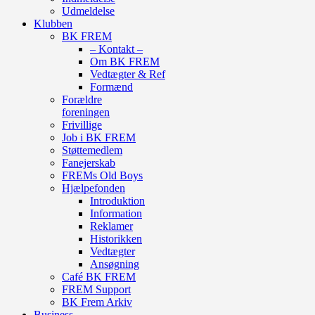
Udmeldelse
Klubben
BK FREM
– Kontakt –
Om BK FREM
Vedtægter & Ref
Formænd
Forældre
foreningen
Frivillige
Job i BK FREM
Støttemedlem
Fanejerskab
FREMs Old Boys
Hjælpefonden
Introduktion
Information
Reklamer
Historikken
Vedtægter
Ansøgning
Café BK FREM
FREM Support
BK Frem Arkiv
Business