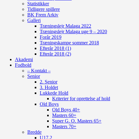
Statistikker
Tidligere spillere
BK Frem Arkiv
Galleri
Træningslejr Malaga 2022
Træningslejr Malaga uge 9 – 2020
Forår 2019
Træningskampe sommer 2018
Efterår 2018 (1)
Efterår 2018 (2)
Akademi
Fodbold
– Kontakt –
Senior
2. Senior
3. Holdet
Lukkede Hold
Kriterier for oprettelse af hold
Old Boys
Old Boys 40+
Masters 60+
Super G. O. Masters 65+
Masters 70+
Bredde
U17.2