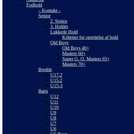
Fodbold
– Kontakt –
Senior
2. Senior
3. Holdet
Lukkede Hold
Kriterier for oprettelse af hold
Old Boys
Old Boys 40+
Masters 60+
Super G. O. Masters 65+
Masters 70+
Bredde
U17.2
U15.2
U15-3
Børn
U12
U11
U10
U9
U8
U7
U6