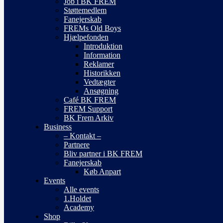
Job i BK FREM
Støttemedlem
Fanejerskab
FREMs Old Boys
Hjælpefonden
Introduktion
Information
Reklamer
Historikken
Vedtægter
Ansøgning
Café BK FREM
FREM Support
BK Frem Arkiv
Business
– Kontakt –
Partnere
Bliv partner i BK FREM
Fanejerskab
Køb Anpart
Events
Alle events
1.Holdet
Academy
Shop