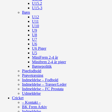
U15.2
U15-3
Børn
U12
U11
U10
U9
U8
U7
U6
U6 Piger
U5
MiniFrem 2-4 år
Minifrem 2-4 år piger
Børnepolitik
Pigefodbold
Prøvetræning
Indmeldelse – Fodbold
Indmeldelse – Træner/Leder
Indmeldelse – FC Prostata
Udmeldelse
Cricket
– Kontakt –
BK Frem Arkiv
Indmeldelse