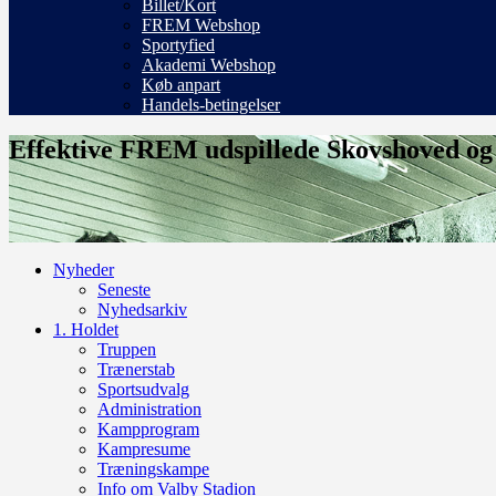
Billet/Kort
FREM Webshop
Sportyfied
Akademi Webshop
Køb anpart
Handels-betingelser
Effektive FREM udspillede Skovshoved og be
Nyheder
Seneste
Nyhedsarkiv
1. Holdet
Truppen
Trænerstab
Sportsudvalg
Administration
Kampprogram
Kampresume
Træningskampe
Info om Valby Stadion