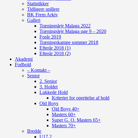
Statistikker
Tidligere spillere
BK Frem Arkiv
Galleri
Træningslejr Malaga 2022
Træningslejr Malaga uge 9 – 2020
Forår 2019
Træningskampe sommer 2018
Efterår 2018 (1)
Efterår 2018 (2)
Akademi
Fodbold
– Kontakt –
Senior
2. Senior
3. Holdet
Lukkede Hold
Kriterier for oprettelse af hold
Old Boys
Old Boys 40+
Masters 60+
Super G. O. Masters 65+
Masters 70+
Bredde
U17.2