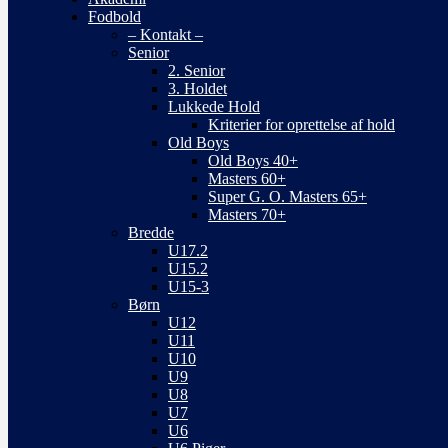
Fodbold
– Kontakt –
Senior
2. Senior
3. Holdet
Lukkede Hold
Kriterier for oprettelse af hold
Old Boys
Old Boys 40+
Masters 60+
Super G. O. Masters 65+
Masters 70+
Bredde
U17.2
U15.2
U15-3
Børn
U12
U11
U10
U9
U8
U7
U6