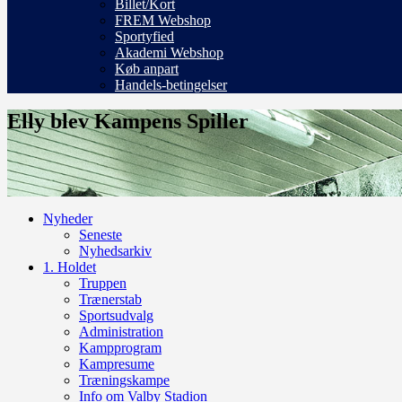
Billet/Kort
FREM Webshop
Sportyfied
Akademi Webshop
Køb anpart
Handels-betingelser
Elly blev Kampens Spiller
Nyheder
Seneste
Nyhedsarkiv
1. Holdet
Truppen
Trænerstab
Sportsudvalg
Administration
Kampprogram
Kampresume
Træningskampe
Info om Valby Stadion