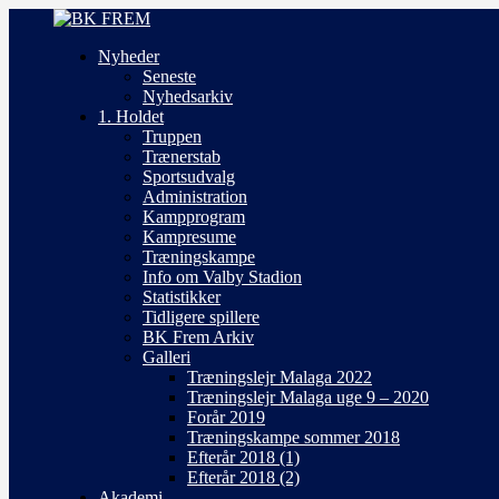
Nyheder
Seneste
Nyhedsarkiv
1. Holdet
Truppen
Trænerstab
Sportsudvalg
Administration
Kampprogram
Kampresume
Træningskampe
Info om Valby Stadion
Statistikker
Tidligere spillere
BK Frem Arkiv
Galleri
Træningslejr Malaga 2022
Træningslejr Malaga uge 9 – 2020
Forår 2019
Træningskampe sommer 2018
Efterår 2018 (1)
Efterår 2018 (2)
Akademi