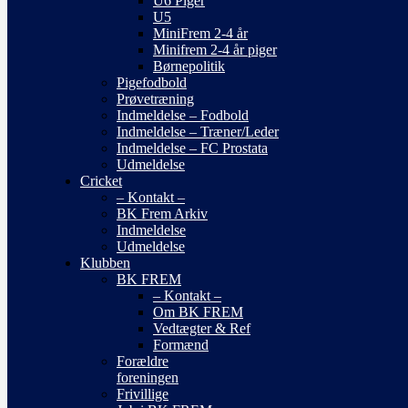
U6 Piger
U5
MiniFrem 2-4 år
Minifrem 2-4 år piger
Børnepolitik
Pigefodbold
Prøvetræning
Indmeldelse – Fodbold
Indmeldelse – Træner/Leder
Indmeldelse – FC Prostata
Udmeldelse
Cricket
– Kontakt –
BK Frem Arkiv
Indmeldelse
Udmeldelse
Klubben
BK FREM
– Kontakt –
Om BK FREM
Vedtægter & Ref
Formænd
Forældre
foreningen
Frivillige