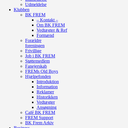
Udmeldelse
Klubben
BK FREM
– Kontakt –
Om BK FREM
Vedtægter & Ref
Formænd
Forældre
foreningen
Frivillige
Job i BK FREM
Støttemedlem
Fanejerskab
FREMs Old Boys
Hjælpefonden
Introduktion
Information
Reklamer
Historikken
Vedtægter
Ansøgning
Café BK FREM
FREM Support
BK Frem Arkiv
Business