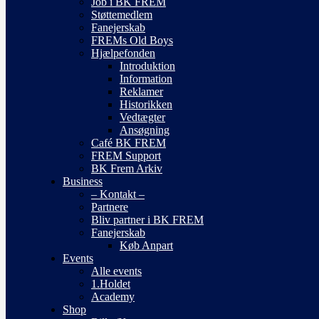
Job i BK FREM
Støttemedlem
Fanejerskab
FREMs Old Boys
Hjælpefonden
Introduktion
Information
Reklamer
Historikken
Vedtægter
Ansøgning
Café BK FREM
FREM Support
BK Frem Arkiv
Business
– Kontakt –
Partnere
Bliv partner i BK FREM
Fanejerskab
Køb Anpart
Events
Alle events
1.Holdet
Academy
Shop