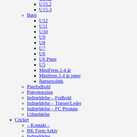
U15.2
U15-3
Børn
U12
U11
U10
U9
U8
U7
U6
U6 Piger
U5
MiniFrem 2-4 år
Minifrem 2-4 år piger
Børnepolitik
Pigefodbold
Prøvetræning
Indmeldelse – Fodbold
Indmeldelse – Træner/Leder
Indmeldelse – FC Prostata
Udmeldelse
Cricket
– Kontakt –
BK Frem Arkiv
Indmeldelse