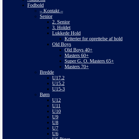
Fodbold
– Kontakt –
Senior
2. Senior
3. Holdet
Lukkede Hold
Kriterier for oprettelse af hold
Old Boys
Old Boys 40+
Masters 60+
Super G. O. Masters 65+
Masters 70+
Bredde
U17.2
U15.2
U15-3
Børn
U12
U11
U10
U9
U8
U7
U6