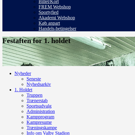
Billet/Kort
FREM Webshop
Sportyfied
Akademi Webshop
Køb anpart
Handels-betingelser
Festaften for 1. holdet
Nyheder
Seneste
Nyhedsarkiv
1. Holdet
Truppen
Trænerstab
Sportsudvalg
Administration
Kampprogram
Kampresume
Træningskampe
Info om Valby Stadion