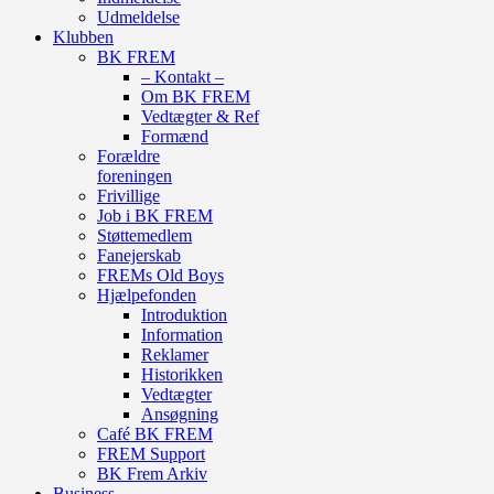
Udmeldelse
Klubben
BK FREM
– Kontakt –
Om BK FREM
Vedtægter & Ref
Formænd
Forældre
foreningen
Frivillige
Job i BK FREM
Støttemedlem
Fanejerskab
FREMs Old Boys
Hjælpefonden
Introduktion
Information
Reklamer
Historikken
Vedtægter
Ansøgning
Café BK FREM
FREM Support
BK Frem Arkiv
Business