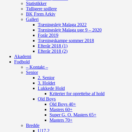
Statistikker
Tidligere spillere
BK Frem Arkiv
Galleri
Træningslejr Malaga 2022
Træningslejr Malaga uge 9 – 2020
Forår 2019
Træningskampe sommer 2018
Efterår 2018 (1)
Efterår 2018 (2)
Akademi
Fodbold
– Kontakt –
Senior
2. Senior
3. Holdet
Lukkede Hold
Kriterier for oprettelse af hold
Old Boys
Old Boys 40+
Masters 60+
Super G. O. Masters 65+
Masters 70+
Bredde
U17.2