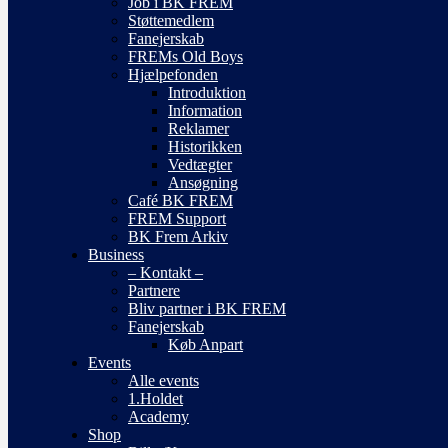
Job i BK FREM
Støttemedlem
Fanejerskab
FREMs Old Boys
Hjælpefonden
Introduktion
Information
Reklamer
Historikken
Vedtægter
Ansøgning
Café BK FREM
FREM Support
BK Frem Arkiv
Business
– Kontakt –
Partnere
Bliv partner i BK FREM
Fanejerskab
Køb Anpart
Events
Alle events
1.Holdet
Academy
Shop