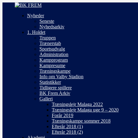
Nyheder
Seneste
Nyhedsarkiv
1. Holdet
Truppen
Trænerstab
Sportsudvalg
Administration
Kampprogram
Kampresume
Træningskampe
Info om Valby Stadion
Statistikker
Tidligere spillere
BK Frem Arkiv
Galleri
Træningslejr Malaga 2022
Træningslejr Malaga uge 9 – 2020
Forår 2019
Træningskampe sommer 2018
Efterår 2018 (1)
Efterår 2018 (2)
Akademi