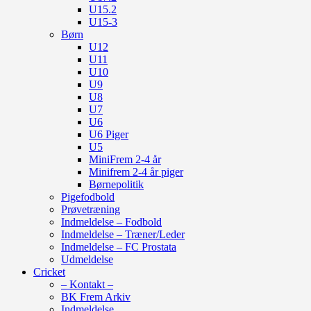
U15.2
U15-3
Børn
U12
U11
U10
U9
U8
U7
U6
U6 Piger
U5
MiniFrem 2-4 år
Minifrem 2-4 år piger
Børnepolitik
Pigefodbold
Prøvetræning
Indmeldelse – Fodbold
Indmeldelse – Træner/Leder
Indmeldelse – FC Prostata
Udmeldelse
Cricket
– Kontakt –
BK Frem Arkiv
Indmeldelse