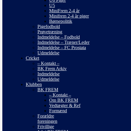
U6 Piger
U5
MiniFrem 2-4 år
Minifrem 2-4 år piger
Børnepolitik
Pigefodbold
Prøvetræning
Indmeldelse – Fodbold
Indmeldelse – Træner/Leder
Indmeldelse – FC Prostata
Udmeldelse
Cricket
– Kontakt –
BK Frem Arkiv
Indmeldelse
Udmeldelse
Klubben
BK FREM
– Kontakt –
Om BK FREM
Vedtægter & Ref
Formænd
Forældre
foreningen
Frivillige