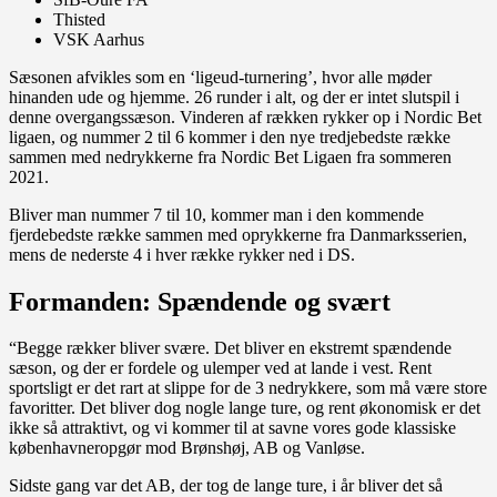
Thisted
VSK Aarhus
Sæsonen afvikles som en ‘ligeud-turnering’, hvor alle møder
hinanden ude og hjemme. 26 runder i alt, og der er intet slutspil i
denne overgangssæson. Vinderen af rækken rykker op i Nordic Bet
ligaen, og nummer 2 til 6 kommer i den nye tredjebedste række
sammen med nedrykkerne fra Nordic Bet Ligaen fra sommeren
2021.
Bliver man nummer 7 til 10, kommer man i den kommende
fjerdebedste række sammen med oprykkerne fra Danmarksserien,
mens de nederste 4 i hver række rykker ned i DS.
Formanden: Spændende og svært
“Begge rækker bliver svære. Det bliver en ekstremt spændende
sæson, og der er fordele og ulemper ved at lande i vest. Rent
sportsligt er det rart at slippe for de 3 nedrykkere, som må være store
favoritter. Det bliver dog nogle lange ture, og rent økonomisk er det
ikke så attraktivt, og vi kommer til at savne vores gode klassiske
københavneropgør mod Brønshøj, AB og Vanløse.
Sidste gang var det AB, der tog de lange ture, i år bliver det så