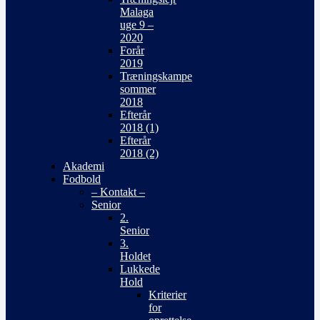
Malaga
uge 9 –
2020
Forår
2019
Træningskampe
sommer
2018
Efterår
2018 (1)
Efterår
2018 (2)
Akademi
Fodbold
– Kontakt –
Senior
2.
Senior
3.
Holdet
Lukkede
Hold
Kriterier
for