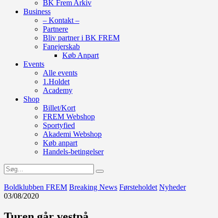
BK Frem Arkiv
Business
– Kontakt –
Partnere
Bliv partner i BK FREM
Fanejerskab
Køb Anpart
Events
Alle events
1.Holdet
Academy
Shop
Billet/Kort
FREM Webshop
Sportyfied
Akademi Webshop
Køb anpart
Handels-betingelser
Boldklubben FREM
Breaking News
Førsteholdet
Nyheder
03/08/2020
Turen går vestpå