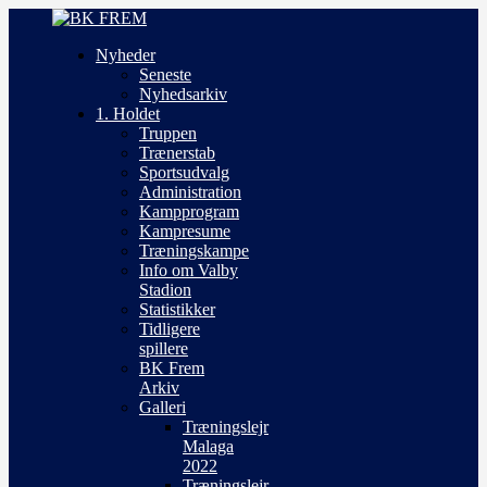
Nyheder
Seneste
Nyhedsarkiv
1. Holdet
Truppen
Trænerstab
Sportsudvalg
Administration
Kampprogram
Kampresume
Træningskampe
Info om Valby
Stadion
Statistikker
Tidligere
spillere
BK Frem
Arkiv
Galleri
Træningslejr
Malaga
2022
Træningslejr