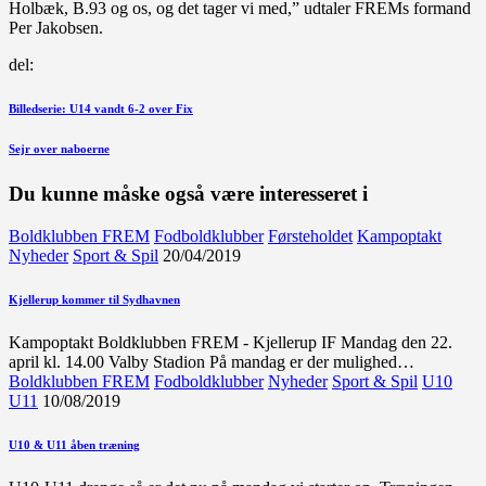
Holbæk, B.93 og os, og det tager vi med,” udtaler FREMs formand
Per Jakobsen.
del:
Indlægsnavigation
Forrige
Billedserie: U14 vandt 6-2 over Fix
indlæg
Næste
Sejr over naboerne
indlæg
Du kunne måske også være interesseret i
Boldklubben FREM
Fodboldklubber
Førsteholdet
Kampoptakt
Nyheder
Sport & Spil
20/04/2019
Kjellerup kommer til Sydhavnen
Kampoptakt Boldklubben FREM - Kjellerup IF Mandag den 22.
april kl. 14.00 Valby Stadion På mandag er der mulighed…
Boldklubben FREM
Fodboldklubber
Nyheder
Sport & Spil
U10
U11
10/08/2019
U10 & U11 åben træning