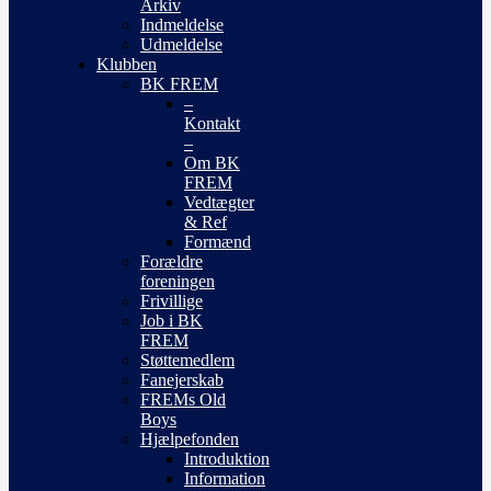
Arkiv
Indmeldelse
Udmeldelse
Klubben
BK FREM
–
Kontakt
–
Om BK
FREM
Vedtægter
& Ref
Formænd
Forældre
foreningen
Frivillige
Job i BK
FREM
Støttemedlem
Fanejerskab
FREMs Old
Boys
Hjælpefonden
Introduktion
Information