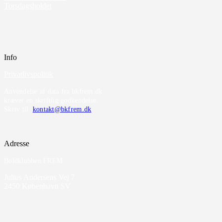
Torsdagsholdet
Info
Privatlivspolitik
Anvendelse af data fra bkfrem.dk
kræver en skriftlig godkendelse.
Skriv til
kontakt@bkfrem.dk
Adresse
Boldklubben FREM
Julius Andersens Vej 7
2450 København SV