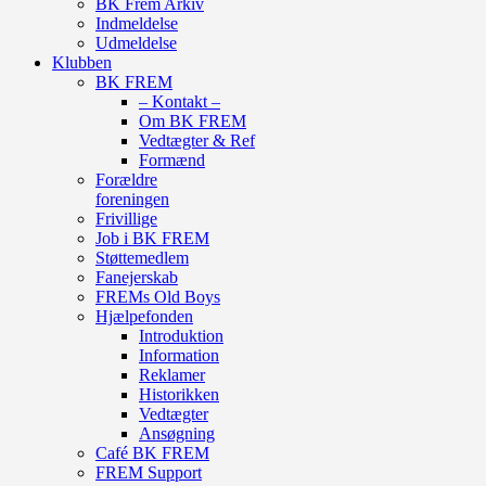
BK Frem Arkiv
Indmeldelse
Udmeldelse
Klubben
BK FREM
– Kontakt –
Om BK FREM
Vedtægter & Ref
Formænd
Forældre
foreningen
Frivillige
Job i BK FREM
Støttemedlem
Fanejerskab
FREMs Old Boys
Hjælpefonden
Introduktion
Information
Reklamer
Historikken
Vedtægter
Ansøgning
Café BK FREM
FREM Support