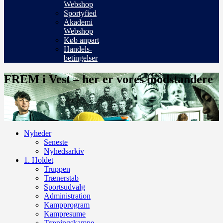
Webshop
Sportyfied
Akademi
Webshop
Køb anpart
Handels-
betingelser
FREM i Vest – her er vores modstandere
Nyheder
Seneste
Nyhedsarkiv
1. Holdet
Truppen
Trænerstab
Sportsudvalg
Administration
Kampprogram
Kampresume
Træningskampe