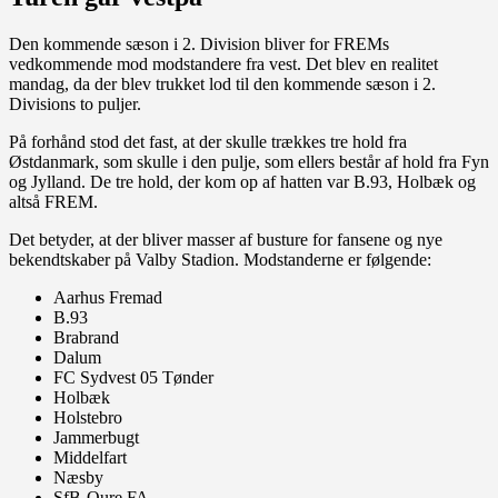
Den kommende sæson i 2. Division bliver for FREMs
vedkommende mod modstandere fra vest. Det blev en realitet
mandag, da der blev trukket lod til den kommende sæson i 2.
Divisions to puljer.
På forhånd stod det fast, at der skulle trækkes tre hold fra
Østdanmark, som skulle i den pulje, som ellers består af hold fra Fyn
og Jylland. De tre hold, der kom op af hatten var B.93, Holbæk og
altså FREM.
Det betyder, at der bliver masser af busture for fansene og nye
bekendtskaber på Valby Stadion. Modstanderne er følgende:
Aarhus Fremad
B.93
Brabrand
Dalum
FC Sydvest 05 Tønder
Holbæk
Holstebro
Jammerbugt
Middelfart
Næsby
SfB-Oure FA