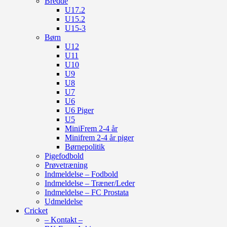
Bredde
U17.2
U15.2
U15-3
Børn
U12
U11
U10
U9
U8
U7
U6
U6 Piger
U5
MiniFrem 2-4 år
Minifrem 2-4 år piger
Børnepolitik
Pigefodbold
Prøvetræning
Indmeldelse – Fodbold
Indmeldelse – Træner/Leder
Indmeldelse – FC Prostata
Udmeldelse
Cricket
– Kontakt –