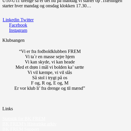
U10-U11 drenge så er det nu på mandag vi starter op .Træningen
starter hver mandag og onsdag klokken 17.30…
Linkedin
Twitter
Facebook
Instagram
Klubsangen
“Vi er fra fodboldklubben FREM
Vi ta`r en masse sejre hjem
Vi kan skyde, vi kan heade
Med et drøn i mål vi bolden ka’ sætte
Vi vil kæmpe, vi vil slås
Så stol i trygt på os
F og, R og, E og, M
Er vor klub li’ fra drenge og til mænd”
Links
Statistik for BK FREM
BK FREM’s Historiske arkiv
BK FREM Support