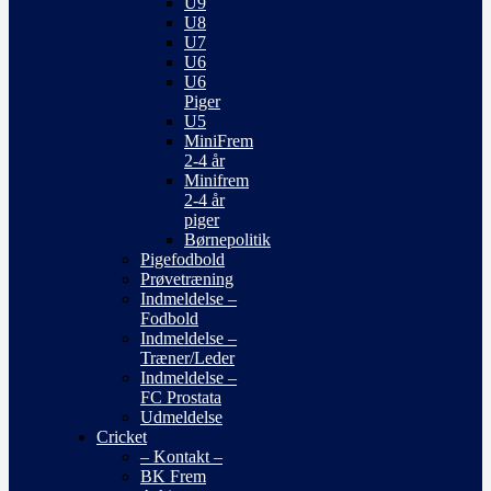
U9
U8
U7
U6
U6
Piger
U5
MiniFrem
2-4 år
Minifrem
2-4 år
piger
Børnepolitik
Pigefodbold
Prøvetræning
Indmeldelse –
Fodbold
Indmeldelse –
Træner/Leder
Indmeldelse –
FC Prostata
Udmeldelse
Cricket
– Kontakt –
BK Frem