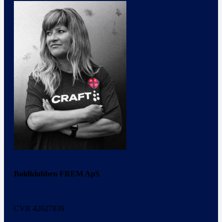
Boldklubben FREM ApS
CVR 42027839