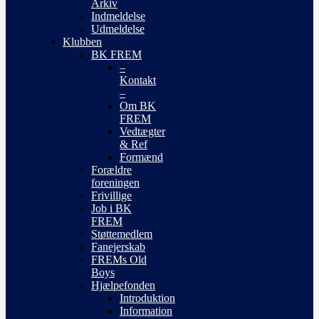
Arkiv
Indmeldelse
Udmeldelse
Klubben
BK FREM
–
Kontakt
–
Om BK
FREM
Vedtægter
& Ref
Formænd
Forældre
foreningen
Frivillige
Job i BK
FREM
Støttemedlem
Fanejerskab
FREMs Old
Boys
Hjælpefonden
Introduktion
Information