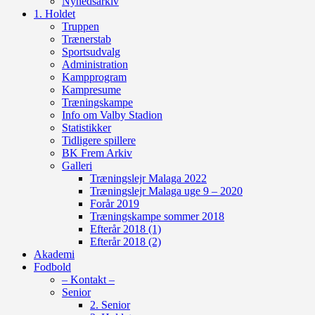
Nyhedsarkiv
1. Holdet
Truppen
Trænerstab
Sportsudvalg
Administration
Kampprogram
Kampresume
Træningskampe
Info om Valby Stadion
Statistikker
Tidligere spillere
BK Frem Arkiv
Galleri
Træningslejr Malaga 2022
Træningslejr Malaga uge 9 – 2020
Forår 2019
Træningskampe sommer 2018
Efterår 2018 (1)
Efterår 2018 (2)
Akademi
Fodbold
– Kontakt –
Senior
2. Senior