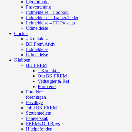
Pigefodbold
Prøvetræning
Indmeldelse – Fodbold
Indmeldelse – Træner/Leder
Indmeldelse – FC Prostata
Udmeldelse
Cricket
– Kontakt –
BK Frem Arkiv
Indmeldelse
Udmeldelse
Klubben
BK FREM
– Kontakt –
Om BK FREM
Vedtægter & Ref
Formænd
Forældre
foreningen
Frivillige
Job i BK FREM
Støttemedlem
Fanejerskab
FREMs Old Boys
Hjælpefonden