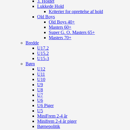
3. Holdet
Lukkede Hold
Kriterier for oprettelse af hold
Old Boys
Old Boys 40+
Masters 60+
Super G. O. Masters 65+
Masters 70+
Bredde
U17.2
U15.2
U15-3
Børn
U12
U11
U10
U9
U8
U7
U6
U6 Piger
U5
MiniFrem 2-4 år
Minifrem 2-4 år piger
Børnepolitik