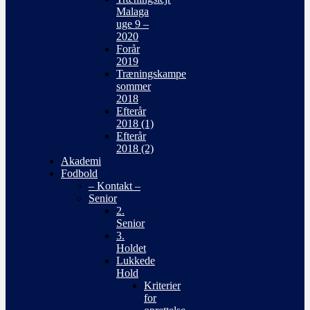
Malaga
uge 9 –
2020
Forår
2019
Træningskampe
sommer
2018
Efterår
2018 (1)
Efterår
2018 (2)
Akademi
Fodbold
– Kontakt –
Senior
2.
Senior
3.
Holdet
Lukkede
Hold
Kriterier
for