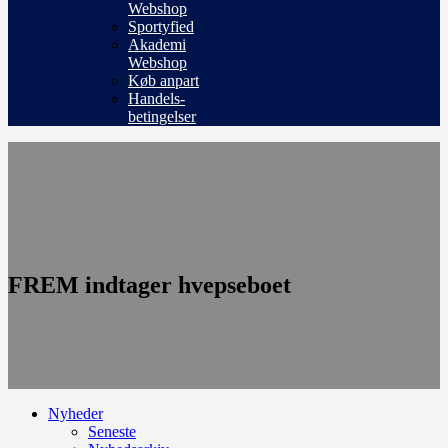
Webshop
Sportyfied
Akademi
Webshop
Køb anpart
Handels-
betingelser
FREM indtager hvepseboet
Nyheder
Seneste