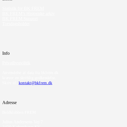
Statistik for BK FREM
BK FREM’s Historiske arkiv
BK FREM Support
Torsdagsholdet
Info
Privatlivspolitik
Anvendelse af data fra bkfrem.dk
kræver en skriftlig godkendelse.
Skriv til
kontakt@bkfrem.dk
Adresse
Boldklubben FREM
Julius Andersens Vej 7
2450 København SV