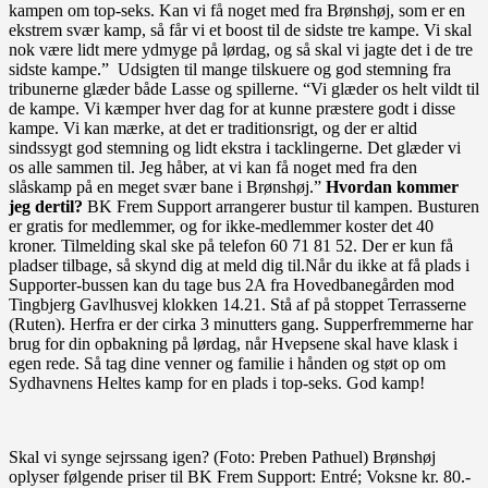
kampen om top-seks. Kan vi få noget med fra Brønshøj, som er en
ekstrem svær kamp, så får vi et boost til de sidste tre kampe. Vi skal
nok være lidt mere ydmyge på lørdag, og så skal vi jagte det i de tre
sidste kampe.” Udsigten til mange tilskuere og god stemning fra
tribunerne glæder både Lasse og spillerne. “Vi glæder os helt vildt til
de kampe. Vi kæmper hver dag for at kunne præstere godt i disse
kampe. Vi kan mærke, at det er traditionsrigt, og der er altid
sindssygt god stemning og lidt ekstra i tacklingerne. Det glæder vi
os alle sammen til. Jeg håber, at vi kan få noget med fra den
slåskamp på en meget svær bane i Brønshøj.”
Hvordan kommer
jeg dertil?
BK Frem Support arrangerer bustur til kampen. Busturen
er gratis for medlemmer, og for ikke-medlemmer koster det 40
kroner. Tilmelding skal ske på telefon 60 71 81 52. Der er kun få
pladser tilbage, så skynd dig at meld dig til.Når du ikke at få plads i
Supporter-bussen kan du tage bus 2A fra Hovedbanegården mod
Tingbjerg Gavlhusvej klokken 14.21. Stå af på stoppet Terrasserne
(Ruten). Herfra er der cirka 3 minutters gang. Supperfremmerne har
brug for din opbakning på lørdag, når Hvepsene skal have klask i
egen rede. Så tag dine venner og familie i hånden og støt op om
Sydhavnens Heltes kamp for en plads i top-seks. God kamp!
Skal vi synge sejrssang igen? (Foto: Preben Pathuel) Brønshøj
oplyser følgende priser til BK Frem Support: Entré; Voksne kr. 80.-