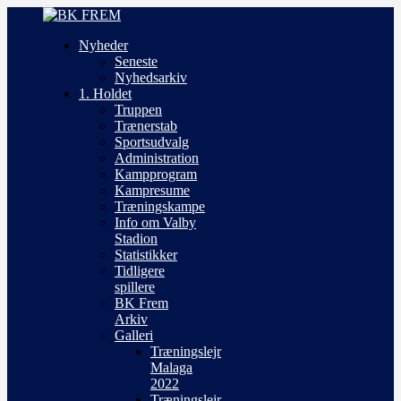
Nyheder
Seneste
Nyhedsarkiv
1. Holdet
Truppen
Trænerstab
Sportsudvalg
Administration
Kampprogram
Kampresume
Træningskampe
Info om Valby
Stadion
Statistikker
Tidligere
spillere
BK Frem
Arkiv
Galleri
Træningslejr
Malaga
2022
Træningslejr