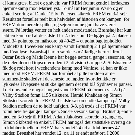
af kunstgræs, blæst og gråvejr, var FREM fremragende i lørdagens
hjemmekamp mod Marienlyst. To mål af Benjamin Warlo og en
enkelt scoring af Daniel ’Elly’ Petersen sikrede FREM en 3-1 sejr.
Resultatet fortæller reelt kun halvdelen af historien om kampen, for
FREM dominerede spillet, og sejren kunne godt have været
større. På lørdag venter en helt anden modstander. Brønshøj har kun
tabt en kamp ud af de sidste 11 i 2. division. De ligger på 2. pladsen
med 34 point og en målscore på 40-25 – et point bag topholdet
Middelfart. I weekendens kamp vandt Brønshøj 2-1 på hjemmebane
mod Vanløse. Brønshøj har to særdeles målfarlige herrer i front.
Oscar Buch og Mads Rønne har begge nettet ti gange i sæsonen, og
de deler dermed topscorerrollen i 2. division Gruppe 2. Sidstnævnte
fik dog rødt kort i weekendens kamp mod Vanløse, så han er ikke
med mod FREM. FREM har formået at pille brodden af de
summende skadedyr i de seneste tre møder, hvor det ikke er
lykkedes Hvepsene at stikke igennem det rød-blå Sydhavner-panser.
I det omvendte opgør i august vandt FREM på fornem vis 2-0 på
Valby Stadion foran 1155 tilskuere. Hamid Khalidan og Simon
Skibsted scorede for FREM. I sidste sæson endte kampen på Valby
Stadion mellem de to hold uafgjort, 3-3, på trods af at FREM var
foran hele tre gange i kampen. Sidste sæsons kamp i Brønshøj endte
med en 3-0 sejr til FREM. Adam Jakobsen scorede to gange og
Simon Skibsted en enkelt. FREM har også det statistiske overtag de
to klubber imellem. FREM har vundet 24 ud af klubbernes 47
møder. Brønshøj har vundet 12, og 11 er endt uafgjort. I 2000