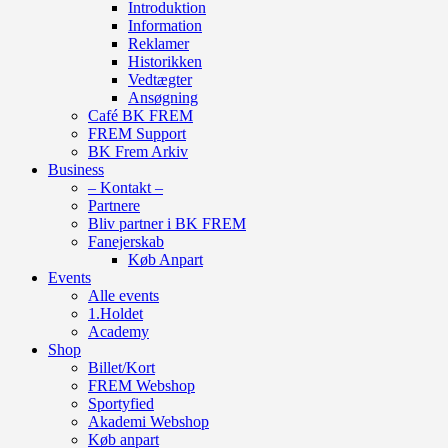
Introduktion
Information
Reklamer
Historikken
Vedtægter
Ansøgning
Café BK FREM
FREM Support
BK Frem Arkiv
Business
– Kontakt –
Partnere
Bliv partner i BK FREM
Fanejerskab
Køb Anpart
Events
Alle events
1.Holdet
Academy
Shop
Billet/Kort
FREM Webshop
Sportyfied
Akademi Webshop
Køb anpart