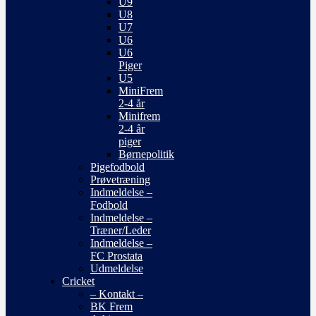
U9
U8
U7
U6
U6
Piger
U5
MiniFrem
2-4 år
Minifrem
2-4 år
piger
Børnepolitik
Pigefodbold
Prøvetræning
Indmeldelse –
Fodbold
Indmeldelse –
Træner/Leder
Indmeldelse –
FC Prostata
Udmeldelse
Cricket
– Kontakt –
BK Frem