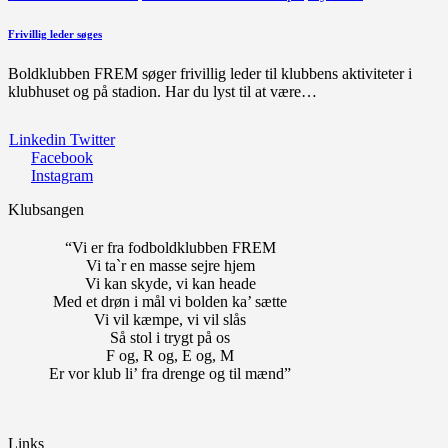
Frivillig leder søges
Boldklubben FREM søger frivillig leder til klubbens aktiviteter i
klubhuset og på stadion. Har du lyst til at være…
Linkedin
Twitter
Facebook
Instagram
Klubsangen
“Vi er fra fodboldklubben FREM
Vi ta`r en masse sejre hjem
Vi kan skyde, vi kan heade
Med et drøn i mål vi bolden ka’ sætte
Vi vil kæmpe, vi vil slås
Så stol i trygt på os
F og, R og, E og, M
Er vor klub li’ fra drenge og til mænd”
Links