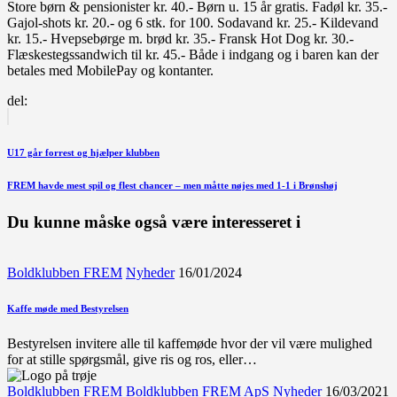
Store børn & pensionister kr. 40.- Børn u. 15 år gratis. Fadøl kr. 35.-
Gajol-shots kr. 20.- og 6 stk. for 100. Sodavand kr. 25.- Kildevand
kr. 15.- Hvepsebørge m. brød kr. 35.- Fransk Hot Dog kr. 30.-
Flæskestegssandwich til kr. 45.- Både i indgang og i baren kan der
betales med MobilePay og kontanter.
del:
Indlægsnavigation
Forrige
indlæg
U17 går forrest og hjælper klubben
Næste
FREM havde mest spil og flest chancer – men måtte nøjes med 1-1 i Brønshøj
indlæg
Du kunne måske også være interesseret i
Boldklubben FREM
Nyheder
16/01/2024
Kaffe møde med Bestyrelsen
Bestyrelsen invitere alle til kaffemøde hvor der vil være mulighed
for at stille spørgsmål, give ris og ros, eller…
Boldklubben FREM
Boldklubben FREM ApS
Nyheder
16/03/2021