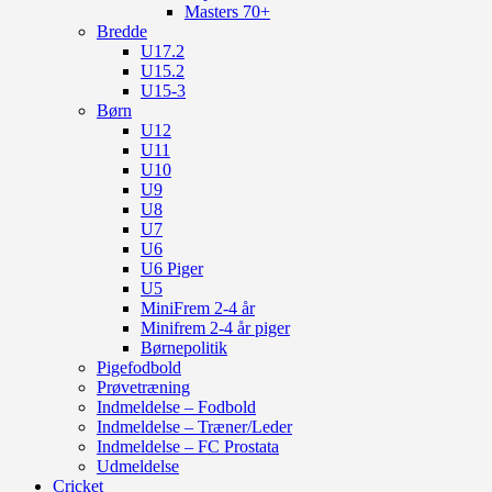
Masters 70+
Bredde
U17.2
U15.2
U15-3
Børn
U12
U11
U10
U9
U8
U7
U6
U6 Piger
U5
MiniFrem 2-4 år
Minifrem 2-4 år piger
Børnepolitik
Pigefodbold
Prøvetræning
Indmeldelse – Fodbold
Indmeldelse – Træner/Leder
Indmeldelse – FC Prostata
Udmeldelse
Cricket