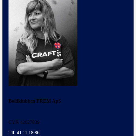
Boldklubben FREM ApS
CVR 42027839
Tlf. 41 11 18 86