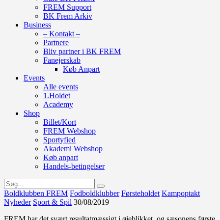
FREM Support
BK Frem Arkiv
Business
– Kontakt –
Partnere
Bliv partner i BK FREM
Fanejerskab
Køb Anpart
Events
Alle events
1.Holdet
Academy
Shop
Billet/Kort
FREM Webshop
Sportyfied
Akademi Webshop
Køb anpart
Handels-betingelser
Boldklubben FREM
Fodboldklubber
Førsteholdet
Kampoptakt
Nyheder
Sport & Spil
30/08/2019
FREM har det svært resultatmæssigt i øjeblikket, og sæsonens første