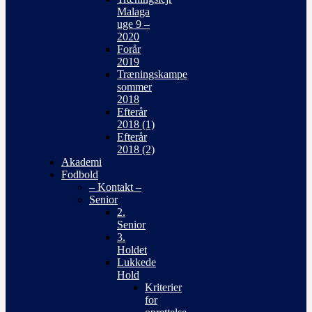
Malaga
uge 9 –
2020
Forår
2019
Træningskampe
sommer
2018
Efterår
2018 (1)
Efterår
2018 (2)
Akademi
Fodbold
– Kontakt –
Senior
2.
Senior
3.
Holdet
Lukkede
Hold
Kriterier
for