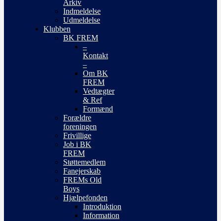
Arkiv
Indmeldelse
Udmeldelse
Klubben
BK FREM
–
Kontakt
–
Om BK
FREM
Vedtægter
& Ref
Formænd
Forældre
foreningen
Frivillige
Job i BK
FREM
Støttemedlem
Fanejerskab
FREMs Old
Boys
Hjælpefonden
Introduktion
Information