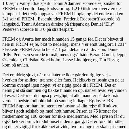
1-0 sejr i Valby Idrætspark. Tonni Adamsen scorede sejrsmålet for
FREM med en flot langskudsscoring. 1.210 tilskuere overværede
kampen. I det tredje opgør var FREM i hopla, og det endte med en
3-1 sejr til FREM i Espenlunden. Frederik Roepstorff scorede på
langskud, Tonni Adamsen direkte på frispark og Daniel ’Elly’
Pedersen scorede til 3-0 på straffespark.
FREM og Avarta har mødt hinanden 15 gange før. Det er blevet til
hele ni FREM-sejre, blot to nederlag, mens 4 er endt uafgjort. I 2014
klaskede FREM Avarta hele 7-1 på udebane i 2. division. Daniel
’Elly’ Pedersen scorede to mål, mens også både Beran Camili, Jeppe
Østenkjær, Christian Stockholm, Lasse Lindbjerg og Tim Risvig
kom på tavlen.
Det er aldrig sjovt, når resultaterne ikke går den rigtige vej –
hverken for spillere, trænere eller fans. Heldigvis er løsningen på at
komme ovenpå igen noget, vi er rigtig gode til i FREM. Det er
nemlig at stå sammen og bakke hinanden op, uanset hvad vej vinden
blæser. Derfor er det også pivvigtigt, at alle mand er på dæk, når
verdens bedste fodboldklub på søndag indtager Rødovre. BK
FREM Support har arrangeret en bustur, så din rejse til Rødovre
bliver i godt selskab og med højt humør. Prisen er 75 kroner for
medlemmer og 100 kroner for ikke medlemmer. Med i prisen får du
også lækker brunch i klubhuset inden afgang. Det er først til mølle,
og det er vigtigt for køkkenet at vide, hvor mange der skal spise med