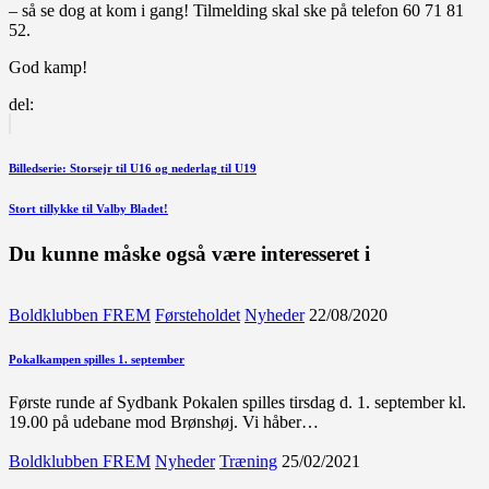
– så se dog at kom i gang! Tilmelding skal ske på telefon 60 71 81
52.
God kamp!
del:
Indlægsnavigation
Forrige
indlæg
Billedserie: Storsejr til U16 og nederlag til U19
Næste
Stort tillykke til Valby Bladet!
indlæg
Du kunne måske også være interesseret i
Boldklubben FREM
Førsteholdet
Nyheder
22/08/2020
Pokalkampen spilles 1. september
Første runde af Sydbank Pokalen spilles tirsdag d. 1. september kl.
19.00 på udebane mod Brønshøj. Vi håber…
Boldklubben FREM
Nyheder
Træning
25/02/2021