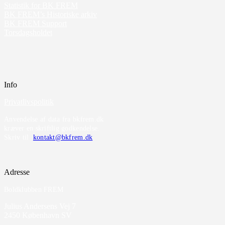
Statistik for BK FREM
BK FREM’s Historiske arkiv
BK FREM Support
Torsdagsholdet
Info
Privatlivspolitik
Anvendelse af data fra bkfrem.dk
kræver en skriftlig godkendelse.
Skriv til
kontakt@bkfrem.dk
Adresse
Boldklubben FREM
Julius Andersens Vej 7
2450 København SV