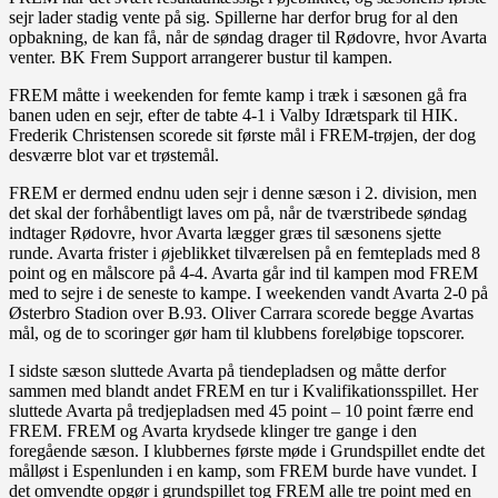
sejr lader stadig vente på sig. Spillerne har derfor brug for al den
opbakning, de kan få, når de søndag drager til Rødovre, hvor Avarta
venter. BK Frem Support arrangerer bustur til kampen.
FREM måtte i weekenden for femte kamp i træk i sæsonen gå fra
banen uden en sejr, efter de tabte 4-1 i Valby Idrætspark til HIK.
Frederik Christensen scorede sit første mål i FREM-trøjen, der dog
desværre blot var et trøstemål.
FREM er dermed endnu uden sejr i denne sæson i 2. division, men
det skal der forhåbentligt laves om på, når de tværstribede søndag
indtager Rødovre, hvor Avarta lægger græs til sæsonens sjette
runde. Avarta frister i øjeblikket tilværelsen på en femteplads med 8
point og en målscore på 4-4. Avarta går ind til kampen mod FREM
med to sejre i de seneste to kampe. I weekenden vandt Avarta 2-0 på
Østerbro Stadion over B.93. Oliver Carrara scorede begge Avartas
mål, og de to scoringer gør ham til klubbens foreløbige topscorer.
I sidste sæson sluttede Avarta på tiendepladsen og måtte derfor
sammen med blandt andet FREM en tur i Kvalifikationsspillet. Her
sluttede Avarta på tredjepladsen med 45 point – 10 point færre end
FREM. FREM og Avarta krydsede klinger tre gange i den
foregående sæson. I klubbernes første møde i Grundspillet endte det
målløst i Espenlunden i en kamp, som FREM burde have vundet. I
det omvendte opgør i grundspillet tog FREM alle tre point med en