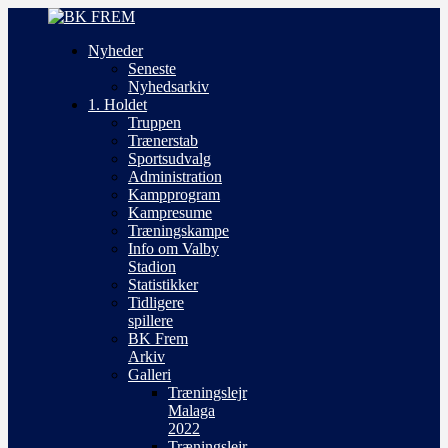
Nyheder
Seneste
Nyhedsarkiv
1. Holdet
Truppen
Trænerstab
Sportsudvalg
Administration
Kampprogram
Kampresume
Træningskampe
Info om Valby
Stadion
Statistikker
Tidligere
spillere
BK Frem
Arkiv
Galleri
Træningslejr
Malaga
2022
Træningslejr