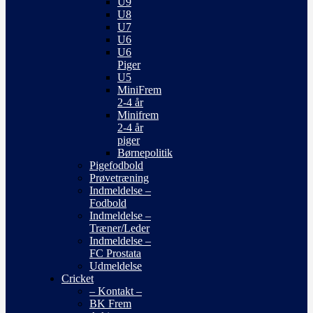
U9
U8
U7
U6
U6
Piger
U5
MiniFrem
2-4 år
Minifrem
2-4 år
piger
Børnepolitik
Pigefodbold
Prøvetræning
Indmeldelse –
Fodbold
Indmeldelse –
Træner/Leder
Indmeldelse –
FC Prostata
Udmeldelse
Cricket
– Kontakt –
BK Frem