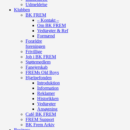
Udmeldelse
Klubben
BK FREM
– Kontakt –
Om BK FREM
Vedtægter & Ref
Formænd
Forældre
foreningen
Frivillige
Job i BK FREM
Støttemedlem
Fanejerskab
FREMs Old Boys
Hjælpefonden
Introduktion
Information
Reklamer
Historikken
Vedtægter
Ansøgning
Café BK FREM
FREM Support
BK Frem Arkiv
Business