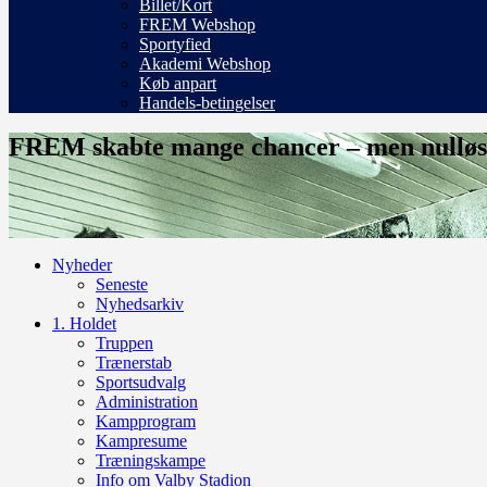
Billet/Kort
FREM Webshop
Sportyfied
Akademi Webshop
Køb anpart
Handels-betingelser
FREM skabte mange chancer – men nulløsnin
Nyheder
Seneste
Nyhedsarkiv
1. Holdet
Truppen
Trænerstab
Sportsudvalg
Administration
Kampprogram
Kampresume
Træningskampe
Info om Valby Stadion