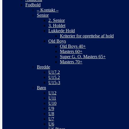
Fodbold
– Kontakt –
Senior
2. Senior
3. Holdet
Lukkede Hold
Kriterier for oprettelse af hold
Old Boys
Old Boys 40+
Masters 60+
Super G. O. Masters 65+
Masters 70+
Bredde
U17.2
U15.2
U15-3
Børn
U12
U11
U10
U9
U8
U7
U6