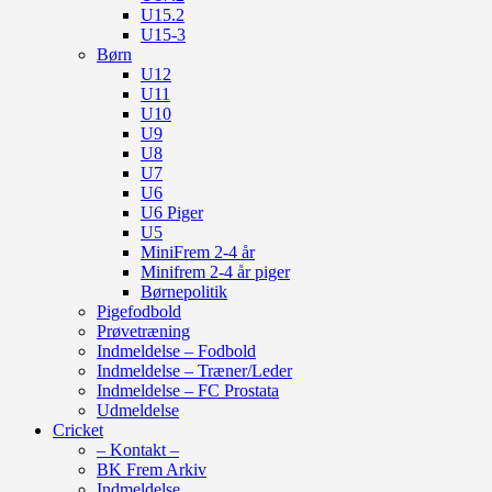
U15.2
U15-3
Børn
U12
U11
U10
U9
U8
U7
U6
U6 Piger
U5
MiniFrem 2-4 år
Minifrem 2-4 år piger
Børnepolitik
Pigefodbold
Prøvetræning
Indmeldelse – Fodbold
Indmeldelse – Træner/Leder
Indmeldelse – FC Prostata
Udmeldelse
Cricket
– Kontakt –
BK Frem Arkiv
Indmeldelse