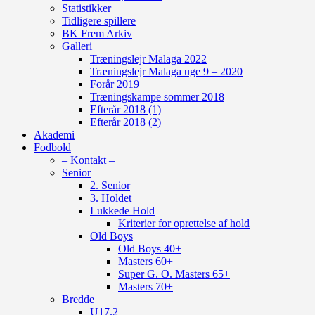
Statistikker
Tidligere spillere
BK Frem Arkiv
Galleri
Træningslejr Malaga 2022
Træningslejr Malaga uge 9 – 2020
Forår 2019
Træningskampe sommer 2018
Efterår 2018 (1)
Efterår 2018 (2)
Akademi
Fodbold
– Kontakt –
Senior
2. Senior
3. Holdet
Lukkede Hold
Kriterier for oprettelse af hold
Old Boys
Old Boys 40+
Masters 60+
Super G. O. Masters 65+
Masters 70+
Bredde
U17.2