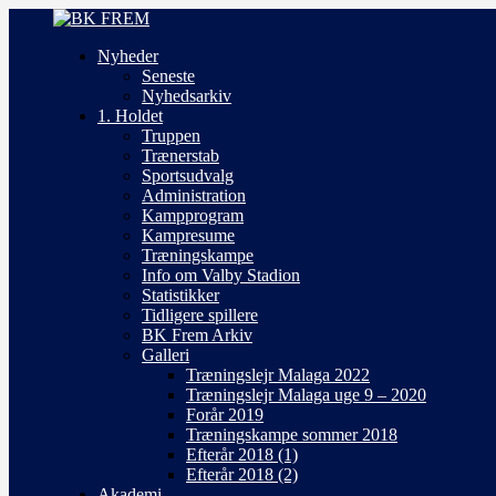
Nyheder
Seneste
Nyhedsarkiv
1. Holdet
Truppen
Trænerstab
Sportsudvalg
Administration
Kampprogram
Kampresume
Træningskampe
Info om Valby Stadion
Statistikker
Tidligere spillere
BK Frem Arkiv
Galleri
Træningslejr Malaga 2022
Træningslejr Malaga uge 9 – 2020
Forår 2019
Træningskampe sommer 2018
Efterår 2018 (1)
Efterår 2018 (2)
Akademi