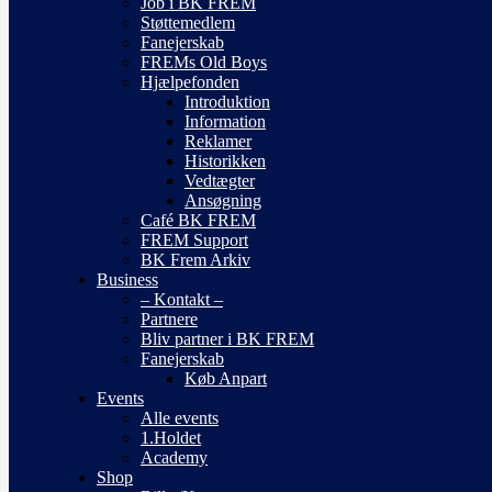
Job i BK FREM
Støttemedlem
Fanejerskab
FREMs Old Boys
Hjælpefonden
Introduktion
Information
Reklamer
Historikken
Vedtægter
Ansøgning
Café BK FREM
FREM Support
BK Frem Arkiv
Business
– Kontakt –
Partnere
Bliv partner i BK FREM
Fanejerskab
Køb Anpart
Events
Alle events
1.Holdet
Academy
Shop