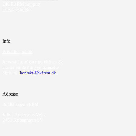
BK FREM Support
Torsdagsholdet
Info
Privatlivspolitik
Anvendelse af data fra bkfrem.dk
kræver en skriftlig godkendelse.
Skriv til
kontakt@bkfrem.dk
Adresse
Boldklubben FREM
Julius Andersens Vej 7
2450 København SV