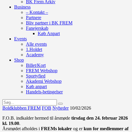
BK Frem Arkiv
Business
– Kontakt –
Partnere
Bliv partner i BK FREM
Fanejerskab
Køb Anpart
Events
Alle events
1.Holdet
Academy
Shop
Billet/Kort
FREM Webshop
Sportyfied
Akademi Webshop
Køb anpart
Handels-betingelser
Boldklubben FREM
FOB
Nyheder
10/02/2026
F.O.B. indkalder hermed til årsmøde
tirsdag den 24. februar 2026
kl. 19.00
.
Årsmødet afholdes i
FREMs lokaler
og er
kun for medlemmer af