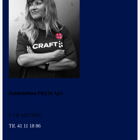
Boldklubben FREM ApS
CVR 42027839
Tlf. 41 11 18 86