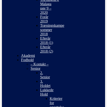
Malaga
uge 9 –
2020
Forår
2019
Træningskampe
sommer
2018
Efterår
2018 (1)
Efterår
2018 (2)
Akademi
Fodbold
– Kontakt –
Senior
2.
Senior
3.
Holdet
Lukkede
Hold
Kriterier
for