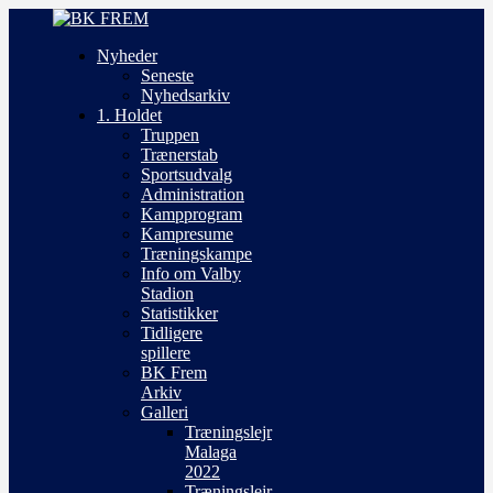
Nyheder
Seneste
Nyhedsarkiv
1. Holdet
Truppen
Trænerstab
Sportsudvalg
Administration
Kampprogram
Kampresume
Træningskampe
Info om Valby
Stadion
Statistikker
Tidligere
spillere
BK Frem
Arkiv
Galleri
Træningslejr
Malaga
2022
Træningslejr