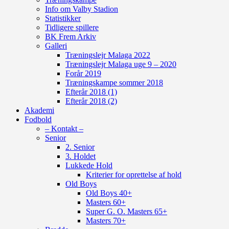
Info om Valby Stadion
Statistikker
Tidligere spillere
BK Frem Arkiv
Galleri
Træningslejr Malaga 2022
Træningslejr Malaga uge 9 – 2020
Forår 2019
Træningskampe sommer 2018
Efterår 2018 (1)
Efterår 2018 (2)
Akademi
Fodbold
– Kontakt –
Senior
2. Senior
3. Holdet
Lukkede Hold
Kriterier for oprettelse af hold
Old Boys
Old Boys 40+
Masters 60+
Super G. O. Masters 65+
Masters 70+