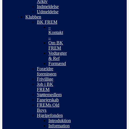
Arkiv
Indmeldelse
Udmeldelse
Klubben
BK FREM
–
Kontakt
–
Om BK
FREM
Vedtægter
& Ref
Formænd
Forældre
foreningen
Frivillige
Job i BK
FREM
Støttemedlem
Fanejerskab
FREMs Old
Boys
Hjælpefonden
Introduktion
Information