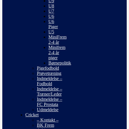
U9
U8
U7
U6
U6
Piger
U5
MiniFrem
2-4 år
Minifrem
2-4 år
piger
Børnepolitik
Pigefodbold
Prøvetræning
Indmeldelse –
Fodbold
Indmeldelse –
Træner/Leder
Indmeldelse –
FC Prostata
Udmeldelse
Cricket
– Kontakt –
BK Frem