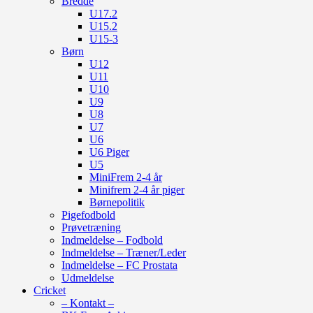
Bredde
U17.2
U15.2
U15-3
Børn
U12
U11
U10
U9
U8
U7
U6
U6 Piger
U5
MiniFrem 2-4 år
Minifrem 2-4 år piger
Børnepolitik
Pigefodbold
Prøvetræning
Indmeldelse – Fodbold
Indmeldelse – Træner/Leder
Indmeldelse – FC Prostata
Udmeldelse
Cricket
– Kontakt –