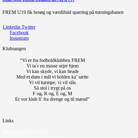
Daniel Agger gæstede træningen hos FREM U19
FREM U19 fik besøg og værdifuld sparring på træningsbanen
Linkedin
Twitter
Facebook
Instagram
Klubsangen
“Vi er fra fodboldklubben FREM
Vi ta`r en masse sejre hjem
Vi kan skyde, vi kan heade
Med et drøn i mål vi bolden ka’ sætte
Vi vil kæmpe, vi vil slås
Så stol i trygt på os
F og, R og, E og, M
Er vor klub li’ fra drenge og til mænd”
Links
Statistik for BK FREM
BK FREM’s Historiske arkiv