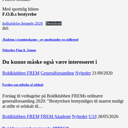
Med sportslig hilsen
F.O.B.s bestyrelse
Indkaldelse årsmøde 2026
Download
del:
Indlægsnavigation
Forrige
Ændring i træningskamp – ny modstander og spillested
indlæg
Næste
Nekrolog Finn A. Jensen
indlæg
Du kunne måske også være interesseret i
Boldklubben FREM
Generalforsamling
Nyheder
21/09/2020
Forslag om stiftelse af selskab
Forslag til vedtagelse på Boldklubben FREMs ordinære
generalforsamling 2020: "Bestyrelsen bemyndiges til snarest muligt
at stifte et selskab til…
Boldklubben FREM
FREM Akademi
Nyheder
U19
28/05/2026