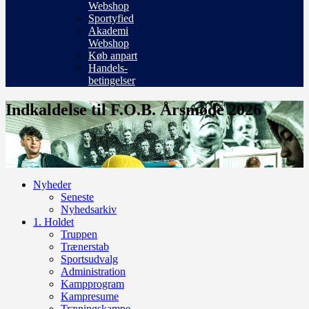
Webshop
Sportyfied
Akademi
Webshop
Køb anpart
Handels-
betingelser
Indkaldelse til F.O.B. Årsmøde 2026
Nyheder
Seneste
Nyhedsarkiv
1. Holdet
Truppen
Trænerstab
Sportsudvalg
Administration
Kampprogram
Kampresume
Træningskampe