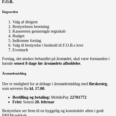
F.O.B.
Dagsorden
Valg af dirigent
Bestyrelsens beretning
Kassereren gennemgår regnskab
Budget
Indkomne forslag
Valg til bestyrelse i henhold til F.O.B.s love
Eventuelt
Forslag, der ønskes behandlet på årsmødet, skal være formanden i
hænde
senest 8 dage før årsmødets afholdelse
.
Årsmødemiddag
Der er mulighed for at deltage i årsmødemiddag med
flæskesteg
,
som serveres fra
kl. 17.00
.
Bestilling og betaling:
MobilePay
22701772
Frist:
Senest
20. februar
Bestyrelsen ser frem til en hyggelig og konstruktiv aften i godt
FREM-selskab.