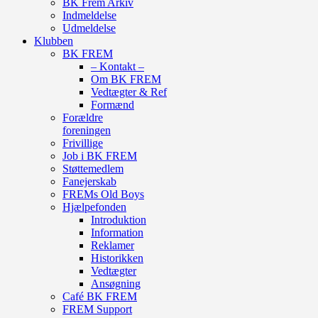
BK Frem Arkiv
Indmeldelse
Udmeldelse
Klubben
BK FREM
– Kontakt –
Om BK FREM
Vedtægter & Ref
Formænd
Forældre
foreningen
Frivillige
Job i BK FREM
Støttemedlem
Fanejerskab
FREMs Old Boys
Hjælpefonden
Introduktion
Information
Reklamer
Historikken
Vedtægter
Ansøgning
Café BK FREM
FREM Support