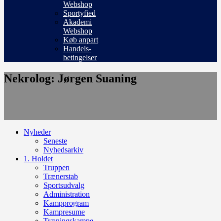
Webshop
Sportyfied
Akademi
Webshop
Køb anpart
Handels-
betingelser
Nekrolog: Jørgen Suaning
Nyheder
Seneste
Nyhedsarkiv
1. Holdet
Truppen
Trænerstab
Sportsudvalg
Administration
Kampprogram
Kampresume
Træningskampe