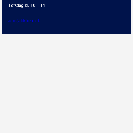
Torsdag kl. 10 – 14
adm@bkfrem.dk