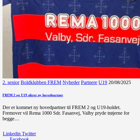
2. senior
Boldklubben FREM
Nyheder
Partnere
U19
20/08/2025
FREM 2 og U19 sikrer ny hovedpartner
Der er kommet ny hovedpartner til FREM 2 og U19-holdet.
Fremover vil Rema 1000 Sdr. Fasanvej, Valby pryde trøjerne for
begge…
Linkedin
Twitter
Facebook