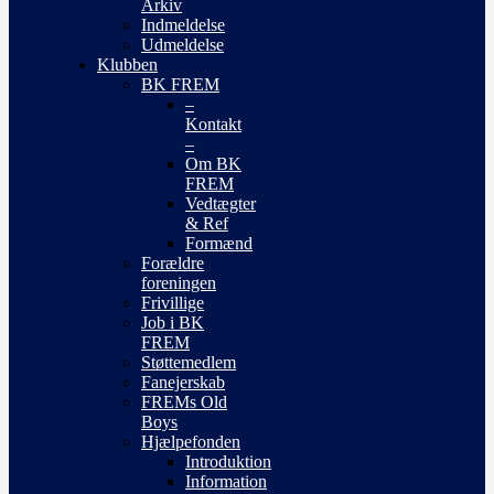
Arkiv
Indmeldelse
Udmeldelse
Klubben
BK FREM
–
Kontakt
–
Om BK
FREM
Vedtægter
& Ref
Formænd
Forældre
foreningen
Frivillige
Job i BK
FREM
Støttemedlem
Fanejerskab
FREMs Old
Boys
Hjælpefonden
Introduktion
Information