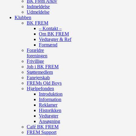
BK Frem Arkiv
Indmeldelse
Udmeldelse
Klubben
BK FREM
– Kontakt –
Om BK FREM
Vedtægter & Ref
Formænd
Forældre
foreningen
Frivillige
Job i BK FREM
Støttemedlem
Fanejerskab
FREMs Old Boys
Hjælpefonden
Introduktion
Information
Reklamer
Historikken
Vedtægter
Ansøgning
Café BK FREM
FREM Support