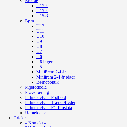
Bredde
U17.2
U15.2
U15-3
Børn
U12
U11
U10
U9
U8
U7
U6
U6 Piger
U5
MiniFrem 2-4 år
Minifrem 2-4 år piger
Børnepolitik
Pigefodbold
Prøvetræning
Indmeldelse – Fodbold
Indmeldelse – Træner/Leder
Indmeldelse – FC Prostata
Udmeldelse
Cricket
– Kontakt –