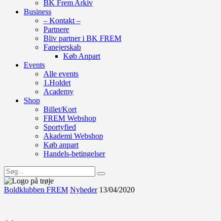
BK Frem Arkiv
Business
– Kontakt –
Partnere
Bliv partner i BK FREM
Fanejerskab
Køb Anpart
Events
Alle events
1.Holdet
Academy
Shop
Billet/Kort
FREM Webshop
Sportyfied
Akademi Webshop
Køb anpart
Handels-betingelser
Boldklubben FREM
Nyheder
13/04/2020