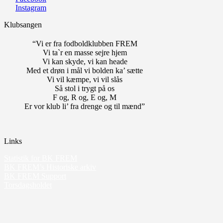
Instagram
Klubsangen
“Vi er fra fodboldklubben FREM
Vi ta`r en masse sejre hjem
Vi kan skyde, vi kan heade
Med et drøn i mål vi bolden ka’ sætte
Vi vil kæmpe, vi vil slås
Så stol i trygt på os
F og, R og, E og, M
Er vor klub li’ fra drenge og til mænd”
Links
Statistik for BK FREM
BK FREM’s Historiske arkiv
BK FREM Support
Torsdagsholdet