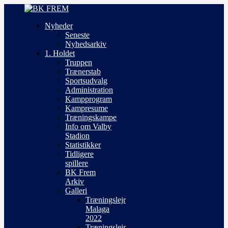
Nyheder
Seneste
Nyhedsarkiv
1. Holdet
Truppen
Trænerstab
Sportsudvalg
Administration
Kampprogram
Kampresume
Træningskampe
Info om Valby
Stadion
Statistikker
Tidligere
spillere
BK Frem
Arkiv
Galleri
Træningslejr
Malaga
2022
Træningslejr