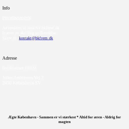
Info
Privatlivspolitik
Anvendelse af data fra bkfrem.dk
kræver en skriftlig godkendelse.
Skriv til
kontakt@bkfrem.dk
Adresse
Boldklubben FREM
Julius Andersens Vej 7
2450 København SV
Ægte København - Sammen er vi stærkest * Altid for æren - Aldrig for
magten