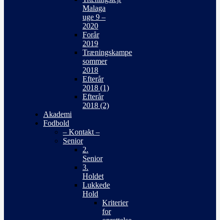
Malaga
uge 9 –
2020
Forår
2019
Træningskampe
sommer
2018
Efterår
2018 (1)
Efterår
2018 (2)
Akademi
Fodbold
– Kontakt –
Senior
2.
Senior
3.
Holdet
Lukkede
Hold
Kriterier
for