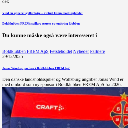
del:
Indlægsnavigation
Forrige
Vind en signeret spillertrøje – virtuel kamp mod topholdet
indlæg
Næste
Boldklubben FREMs spillere støtter op omkring klubben
indlæg
Du kunne måske også være interesseret i
Boldklubben FREM ApS
Førsteholdet
Nyheder
Partnere
29/12/2025
Jonas Wind ny partner i Boldklubben FREM ApS
Den danske landsholdsspiller og Wolfsburg-angriber Jonas Wind er
med ombord som ny sponsor i Boldklubben FREM ApS fra 2026.