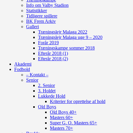
Info om Valby Stadion
Statistikker
Tidligere spillere
BK Frem Arkiv
Galleri
Træningslejr Malaga 2022
Træningslejr Malaga uge 9 – 2020
Forår 2019
Træningskampe sommer 2018
Efterår 2018 (1)
Efterår 2018 (2)
Akademi
Fodbold
– Kontakt –
Senior
2. Senior
3. Holdet
Lukkede Hold
Kriterier for oprettelse af hold
Old Boys
Old Boys 40+
Masters 60+
Super G. O. Masters 65+
Masters 70+