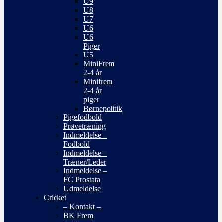
U9
U8
U7
U6
U6
Piger
U5
MiniFrem
2-4 år
Minifrem
2-4 år
piger
Børnepolitik
Pigefodbold
Prøvetræning
Indmeldelse –
Fodbold
Indmeldelse –
Træner/Leder
Indmeldelse –
FC Prostata
Udmeldelse
Cricket
– Kontakt –
BK Frem